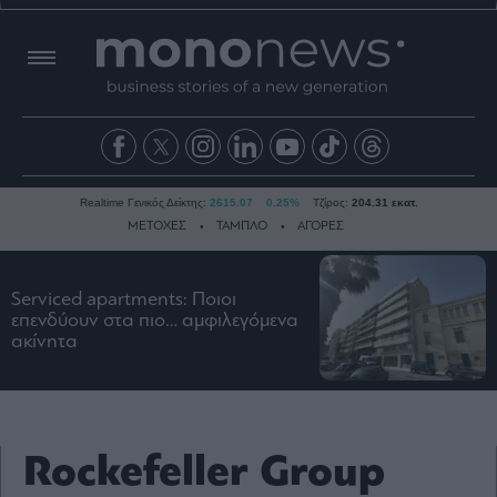
Realtime Γενικός Δείκτης:
2615.07
0.25%
Τζίρος:
204.31 εκατ.
ΜΕΤΟΧΕΣ
ΤΑΜΠΛΟ
ΑΓΟΡΕΣ
Serviced apartments: Ποιοι
Ειδήσεις
επενδύουν στα πιο… αμφιλεγόμενα
ακίνητα
Οικονομία
Business
Τράπεζες
Ναυτιλία
Rockefeller Group
Real
Estate