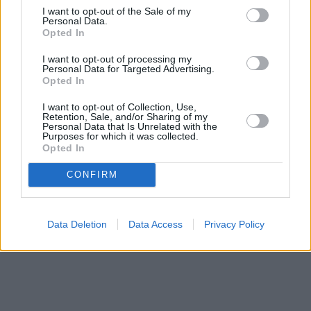
I want to opt-out of the Sale of my
Ταυτότητα
Οι Αξίες μας
Όροι Χρήσης
Personal Data.
Μετοχές
Opted In
Αγορές
I want to opt-out of processing my
Personal Data for Targeted Advertising.
Trader's
Αριθμός Πιστοποίησης Μ.Η.Τ.242012
Opted In
book
Buy-
I want to opt-out of Collection, Use,
Hold-
Retention, Sale, and/or Sharing of my
2026 mononews.gr All rights reserved
Personal Data that Is Unrelated with the
Sell
Purposes for which it was collected.
Opted In
The
Value
CONFIRM
Investor
Crypto
Χρηματιστηριακές
Data Deletion
Data Access
Privacy Policy
Ανακοινώσεις
Creative
Content
Branded