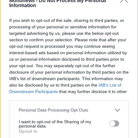
Mononews -
Do Not Process My Personal
Vivants
Information
ΠΕΡΙΣΣΟΤΕΡΑ
Auto
If you wish to opt-out of the sale, sharing to third parties, or
Life
&
processing of your personal or sensitive information for
Style
targeted advertising by us, please use the below opt-out
section to confirm your selection. Please note that after your
Υγεία
opt-out request is processed you may continue seeing
Architecture
interest-based ads based on personal information utilized by
&
us or personal information disclosed to third parties prior to
Design
your opt-out. You may separately opt-out of the further
Fashion
disclosure of your personal information by third parties on the
&
IAB’s list of downstream participants. This information may
Εγγραφείτε στο Newsletter του mononews.gr
Art
also be disclosed by us to third parties on the
IAB’s List of
Downstream Participants
that may further disclose it to other
Watches
third parties.
ΕΓΓΡΑΦΗ
Yachts
Table
Personal Data Processing Opt Outs
For
By submitting your email, you agree to our Terms and Privacy Notice.
You can opt out at any time. This site is protected by reCAPTCHA and
Two
I want to opt-out of the Sharing of my
the Google Privacy Policy and Terms of Service apply.
personal data.
Opted In