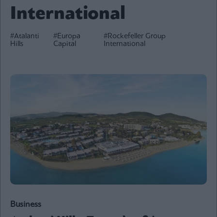
International
Ενέργεια
Πολιτική
#Atalanti
#Europa
#Rockefeller Group
Πολιτισμός
Hills
Capital
International
Κοινωνία
Law
Bloomberg
Financial
Times
The
Wiseman
Room
301
My
Business
Story