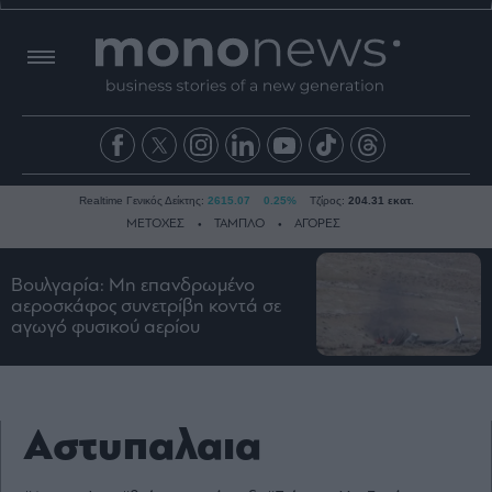
Realtime Γενικός Δείκτης:
2615.07
0.25%
Τζίρος:
204.31 εκατ.
ΜΕΤΟΧΕΣ
ΤΑΜΠΛΟ
ΑΓΟΡΕΣ
Βουλγαρία: Μη επανδρωμένο
Ειδήσεις
αεροσκάφος συνετρίβη κοντά σε
αγωγό φυσικού αερίου
Οικονομία
Business
Τράπεζες
Ναυτιλία
Αστυπαλαια
Real
Estate