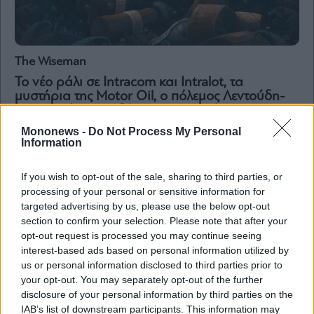
The Wiseman
Το νέο ράλι σε Intracom και Intralot, τα
μυστήρια της Motor Oil, ο πόλεμος Λεντούδη-
Παπαλιού με τον δήμαρχο Αστυπάλαιας, τι
συμβαίνει με τον Κοκλώνη και η τραπεζική
Mononews -
Do Not Process My Personal
μεταγραφή
Information
If you wish to opt-out of the sale, sharing to third parties, or
processing of your personal or sensitive information for
targeted advertising by us, please use the below opt-out
section to confirm your selection. Please note that after your
opt-out request is processed you may continue seeing
interest-based ads based on personal information utilized by
us or personal information disclosed to third parties prior to
your opt-out. You may separately opt-out of the further
disclosure of your personal information by third parties on the
IAB’s list of downstream participants. This information may