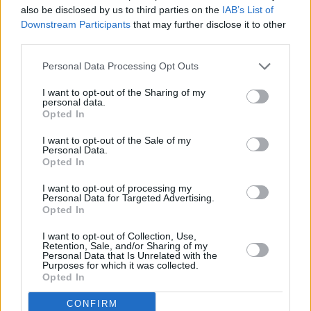
also be disclosed by us to third parties on the
IAB’s List of
Downstream Participants
that may further disclose it to other
third parties.
Business
Personal Data Processing Opt Outs
Οι εφοπλιστές Λεντούδης και Παπαλιός πίσω
από το mega project στην Αστυπάλαια –
I want to opt-out of the Sharing of my
Πόλεμος από τον δήμαρχο
personal data.
Opted In
I want to opt-out of the Sale of my
Personal Data.
Opted In
I want to opt-out of processing my
Personal Data for Targeted Advertising.
Opted In
I want to opt-out of Collection, Use,
Retention, Sale, and/or Sharing of my
Personal Data that Is Unrelated with the
Purposes for which it was collected.
Opted In
Πολιτική
CONFIRM