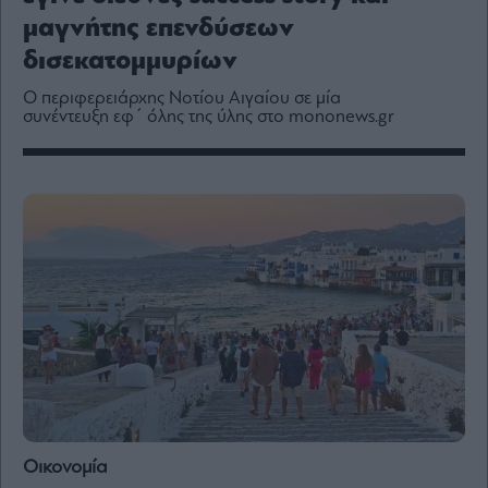
Media
μαγνήτης επενδύσεων
Winners
δισεκατομμυρίων
&
Losers
Ο περιφερειάρχης Νοτίου Αιγαίου σε μία
Επι-
συνέντευξη εφ΄ όλης της ύλης στο mononews.gr
θετικά
Rumors
ESG
Today
Mononews2030
Άρθρα
Συνεντεύξεις
Les
Οικονομία
Bons