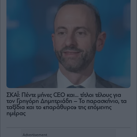
ΣΚΑΪ: Πέντε μήνες CEO και… τίτλοι τέλους για
τον Γρηγόρη Δημητριάδη – Το παρασκήνιο, τα
ταξίδια και το «παράθυρο» της επόμενης
ημέρας