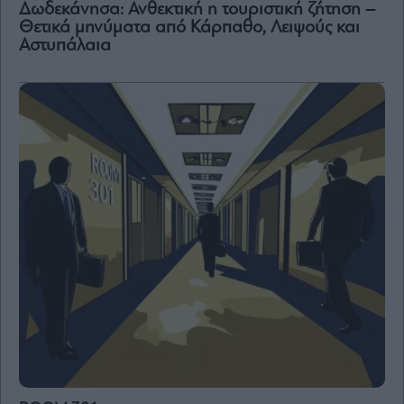
Δωδεκάνησα: Ανθεκτική η τουριστική ζήτηση –
Vivants
Θετικά μηνύματα από Κάρπαθο, Λειψούς και
Auto
Αστυπάλαια
Life
&
Style
Υγεία
Architecture
&
Design
Fashion
&
Art
Watches
Yachts
Table
For
Two