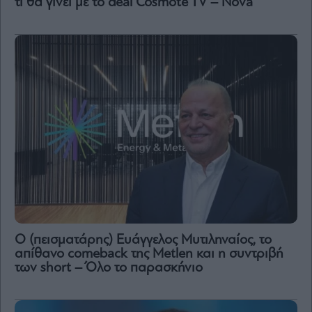
τι θα γίνει με το deal Cosmote TV – Nova
Ο (πεισματάρης) Ευάγγελος Μυτιληναίος, το
απίθανο comeback της Μetlen και η συντριβή
των short – Όλο το παρασκήνιο