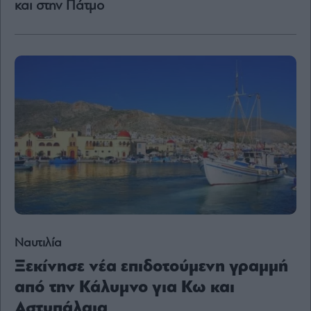
και στην Πάτμο
Content
Reports
&
Branded
Content
Calendar
Monocle
Media
Lab
Mononews100
Ναυτιλία
Εγγραφείτε
στο
Ξεκίνησε νέα επιδοτούμενη γραμμή
Newsletter
από την Κάλυμνο για Κω και
του
mononews.gr
Αστυπάλαια