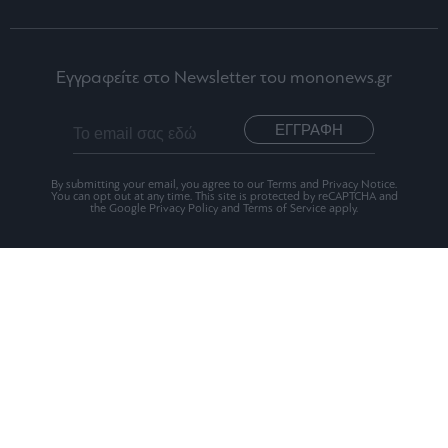
Εγγραφείτε στο Newsletter του mononews.gr
ΕΓΓΡΑΦΗ
By submitting your email, you agree to our Terms and Privacy Notice.
You can opt out at any time. This site is protected by reCAPTCHA and
the Google Privacy Policy and Terms of Service apply.
Ταυτότητα
Οι Αξίες μας
Όροι Χρήσης
Αριθμός Πιστοποίησης Μ.Η.Τ.242012
2026 mononews.gr All rights reserved