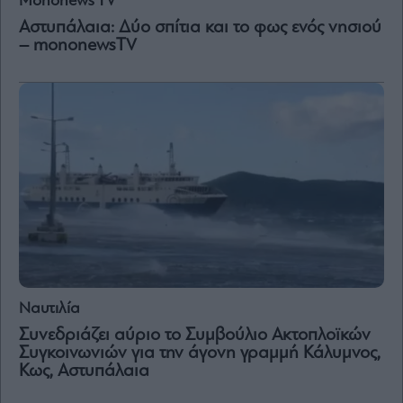
Mononews TV
and
Terms
Αστυπάλαια: Δύο σπίτια και το φως ενός νησιού
of
Service
– mononewsTV
apply.
ότητα
ι
ίες
ας
οι
ήσης
4
news.gr
ghts
rved
Ναυτιλία
Συνεδριάζει αύριο το Συμβούλιο Ακτοπλοϊκών
Συγκοινωνιών για την άγονη γραμμή Κάλυμνος,
Κως, Αστυπάλαια