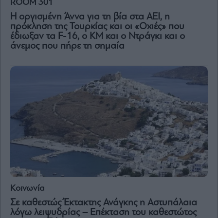
ROOM 301
Η οργισμένη Άννα για τη βία στα ΑΕΙ, η
Μετοχές
πρόκληση της Τουρκίας και οι «Οχιές» που
Αγορές
έδιωξαν τα F-16, o KM και ο Ντράγκι και ο
άνεμος που πήρε τη σημαία
Trader's
book
Buy-
Hold-
Sell
The
Value
Investor
Crypto
Χρηματιστηριακές
Ανακοινώσεις
Κοινωνία
Creative
Content
Σε καθεστώς Έκτακτης Ανάγκης η Αστυπάλαια
λόγω λειψυδρίας – Επέκταση του καθεστώτος
Branded