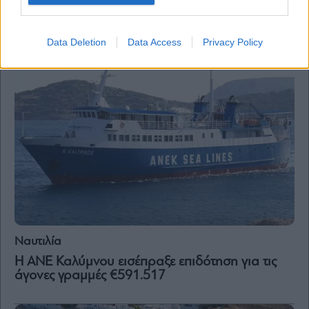
ΥΠΕΝ: Δεν έχει λάβει τελική έγκριση η επένδυση
για τουριστικό χωριό στην Αστυπάλαια
Data Deletion
Data Access
Privacy Policy
Ναυτιλία
Η ΑΝΕ Καλύμνου εισέπραξε επιδότηση για τις
άγονες γραμμές €591.517