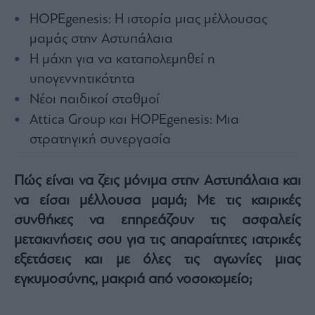
Rumors
HOPEgenesis: Η ιστορία μιας μέλλουσας
ESG
μαμάς στην Αστυπάλαια
Today
Η μάχη για να καταπολεμηθεί η
Mononews2030
υπογεννητικότητα
Άρθρα
Νέοι παιδικοί σταθμοί
Συνεντεύξεις
Attica Group και HOPEgenesis: Μια
στρατηγική συνεργασία
Πώς είναι να ζεις μόνιμα στην Αστυπάλαια και
Les
να είσαι μέλλουσα μαμά; Με τις καιρικές
Bons
συνθήκες να επηρεάζουν τις ασφαλείς
Vivants
μετακινήσεις σου για τις απαραίτητες ιατρικές
Auto
εξετάσεις και με όλες τις αγωνίες μιας
Life
&
εγκυμοσύνης, μακριά από νοσοκομείο;
Style
Υγεία