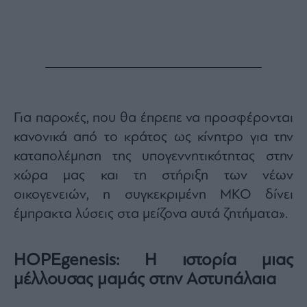
ας
οι
ήσης
4
news.gr
ghts
rved
Για παροχές, που θα έπρεπε να προσφέρονται
κανονικά από το κράτος ως κίνητρο για την
καταπολέμηση της υπογεννητικότητας στην
χώρα μας και τη στήριξη των νέων
οικογενειών, η συγκεκριμένη ΜΚΟ δίνει
έμπρακτα λύσεις στα μείζονα αυτά ζητήματα».
HOPEgenesis: Η ιστορία μιας
μέλλουσας μαμάς στην Αστυπάλαια