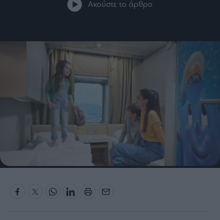
Ακούστε το άρθρο
Bloomberg
Financial
Times
The
Wiseman
Room
301
My
Story
Media
Winners
&
Losers
Επι-
θετικά