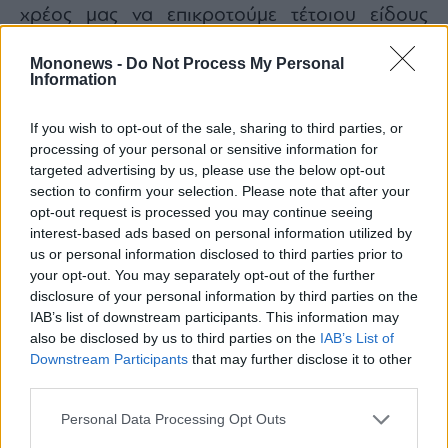
χρέος μας να επικροτούμε τέτοιου είδους
πρωτοβουλίες και ελπίζω η HOPEgenesis και η
Mononews -
Do Not Process My Personal
Attica Group
να συνεχίσουν για πολλά χρόνια
Information
ακόμα αυτήν την πολύτιμη συνεργασία τους,
προς όφελος των ακριτικών νησιών και
If you wish to opt-out of the sale, sharing to third parties, or
processing of your personal or sensitive information for
οικογενειών», λέει η κα Κούτρα.
targeted advertising by us, please use the below opt-out
section to confirm your selection. Please note that after your
opt-out request is processed you may continue seeing
interest-based ads based on personal information utilized by
us or personal information disclosed to third parties prior to
your opt-out. You may separately opt-out of the further
disclosure of your personal information by third parties on the
IAB’s list of downstream participants. This information may
also be disclosed by us to third parties on the
IAB’s List of
Downstream Participants
that may further disclose it to other
third parties.
Personal Data Processing Opt Outs