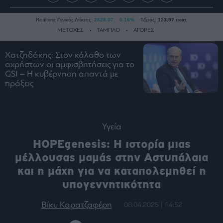
Realtime Γενικός Δείκτης:
2628.07
0.16%
Τζίρος:
123.97 εκατ.
ΜΕΤΟΧΕΣ
ΤΑΜΠΛΟ
ΑΓΟΡΕΣ
Χατζηδάκης: Στον κάλαθο των
αχρήστων οι αμφισβητήσεις για το
Ειδήσεις
GSI – Η κυβέρνηση απαντά με
Οικονομία
πράξεις
Business
Τράπεζες
Ναυτιλία
Υγεία
Real
HOPEgenesis: Η ιστορία μιας
Estate
μέλλουσας μαμάς στην Αστυπάλαια
Ενέργεια
και η μάχη για να καταπολεμηθεί η
Πολιτική
υπογεννητικότητα
Πολιτισμός
Βίκυ Καρατζαφέρη
08.04.2025 | 14:52
Κοινωνία
Law