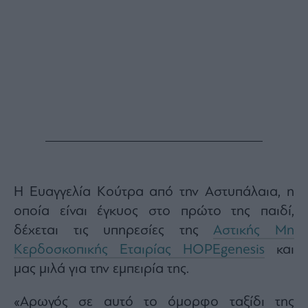
Buy-
Hold-
Sell
The
Value
Investor
Crypto
Χρηματιστηριακές
Ανακοινώσεις
Creative
Content
Η Ευαγγελία Κούτρα από την Αστυπάλαια, η
Branded
οποία είναι έγκυος στο πρώτο της παιδί,
Content
δέχεται τις υπηρεσίες της
Αστικής Μη
Reports
Κερδοσκοπικής Εταιρίας HOPEgenesis
και
&
Branded
μας μιλά για την εμπειρία της.
Content
Calendar
«Αρωγός σε αυτό το όμορφο ταξίδι της