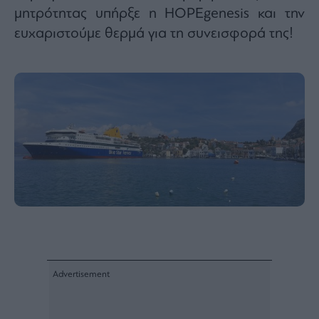
Monocle
μητρότητας υπήρξε η HOPEgenesis και την
Media
Lab
ευχαριστούμε θερμά για τη συνεισφορά της!
Mononews100
Εγγραφείτε
στο
Newsletter
του
mononews.gr
By
submitting
your
email,
you