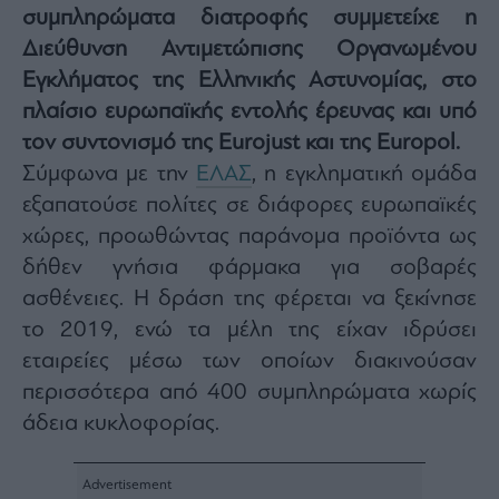
συμπληρώματα διατροφής συμμετείχε η
Architecture
&
Διεύθυνση Αντιμετώπισης Οργανωμένου
Design
Εγκλήματος της Ελληνικής Αστυνομίας, στο
Fashion
πλαίσιο ευρωπαϊκής εντολής έρευνας και υπό
&
Art
τον συντονισμό της Eurojust και της Europol.
Σύμφωνα με την
ΕΛΑΣ
, η εγκληματική ομάδα
Watches
εξαπατούσε πολίτες σε διάφορες ευρωπαϊκές
Yachts
χώρες, προωθώντας παράνομα προϊόντα ως
Table
For
δήθεν γνήσια φάρμακα για σοβαρές
Two
ασθένειες. Η δράση της φέρεται να ξεκίνησε
το 2019, ενώ τα μέλη της είχαν ιδρύσει
εταιρείες μέσω των οποίων διακινούσαν
Μετοχές
περισσότερα από 400 συμπληρώματα χωρίς
Αγορές
άδεια κυκλοφορίας.
Trader's
book