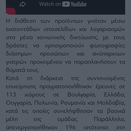
agree
to
our
Terms
and
Η διάθεση των προϊόντων γινόταν μέσω
Privacy
Notice.
You
εκατοντάδων ιστοσελίδων και λογαριασμών
can
opt
στα μέσα κοινωνικής δικτύωσης, με τους
out
at
δράστες να χρησιμοποιούν φωτογραφίες
any
time.
This
διάσημων προσώπων και ανύπαρκτων
site
is
γιατρών προκειμένου να παραπλανήσουν τα
protected
by
θύματά τους.
reCAPTCHA
and
the
Κατά τη διάρκεια της συντονισμένης
Google
Privacy
επιχείρησης πραγματοποιήθηκαν έρευνες σε
Policy
and
113 χώρους σε Βουλγαρία, Ελλάδα,
Terms
of
Service
Ουγγαρία, Πολωνία, Ρουμανία και Μολδαβία,
apply.
κατά τις οποίες συνελήφθησαν τα βασικά
μέλη της ομάδας. Παράλληλα,
ότητα
ι
απενεργοποιήθηκαν 196 ιστότοποι στη
ίες