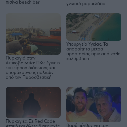
πισίνα beach bar
γνωστή μαρμελάδα
Υπουργείο Υγείας: Τα
απαραίτητα μέτρα
προστασίας πριν από κάθε
Πυρκαγιά στην
κολύμβηση
Αττικοβοιωτία: Πώς έγινε η
επιχείρηση διάσωσης και
απομάκρυνσης πολιτών
από την Πυροσβεστική
Πυρκαγιές: Σε Red Code
Βαρύ πένθος για τον
Αττική και άλλες 5 περιοχές