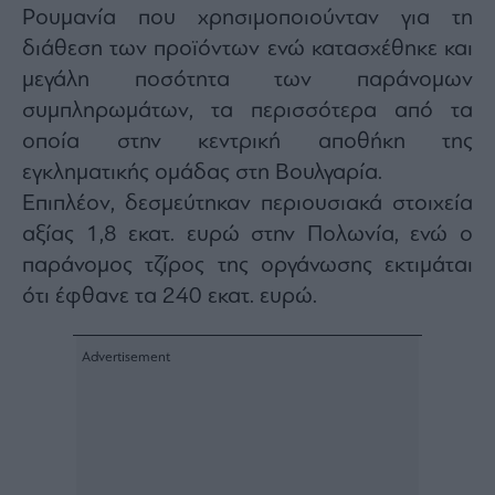
Ρουμανία που χρησιμοποιούνταν για τη
ας
οι
διάθεση των προϊόντων ενώ κατασχέθηκε και
ήσης
μεγάλη ποσότητα των παράνομων
συμπληρωμάτων, τα περισσότερα από τα
4
news.gr
οποία στην κεντρική αποθήκη της
ghts
rved
εγκληματικής ομάδας στη Βουλγαρία.
Επιπλέον, δεσμεύτηκαν περιουσιακά στοιχεία
αξίας 1,8 εκατ. ευρώ στην Πολωνία, ενώ ο
παράνομος τζίρος της οργάνωσης εκτιμάται
ότι έφθανε τα 240 εκατ. ευρώ.