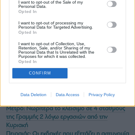
I want to opt-out of the Sale of my
Personal Data.
Opted In
I want to opt-out of processing my
Personal Data for Targeted Advertising.
Opted In
I want to opt-out of Collection, Use,
Retention, Sale, and/or Sharing of my
Personal Data that Is Unrelated with the
Purposes for which it was collected.
Opted In
CONFIRM
Πυρηνικός σταθμός Ζαπορίζια: Ουκρανικό
Data Deletion
Data Access
Privacy Policy
drone κατέπεσε κοντά σε μονάδα ενέργειας
Μετρό: Νωρίτερα το κλείσιμο σε 4 σταθμούς
της Γραμμής 2 λόγω εργασιών από την
Κυριακή
Πειραιάς: Οι εκδοχές που εξετάζει η αστυνομία