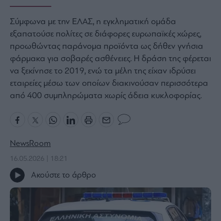
Bloomberg
Σύμφωνα με την ΕΛΑΣ, η εγκληματική ομάδα
Financial
εξαπατούσε πολίτες σε διάφορες ευρωπαϊκές χώρες,
Times
προωθώντας παράνομα προϊόντα ως δήθεν γνήσια
φάρμακα για σοβαρές ασθένειες. Η δράση της φέρεται
να ξεκίνησε το 2019, ενώ τα μέλη της είχαν ιδρύσει
εταιρείες μέσω των οποίων διακινούσαν περισσότερα
The
Wiseman
από 400 συμπληρώματα χωρίς άδεια κυκλοφορίας.
Room
301
My
Story
NewsRoom
Media
16.05.2026 | 18:21
Winners
Ακούστε το άρθρο
&
Losers
Επι-
θετικά