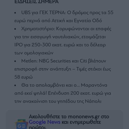
ΕΙΔΗΣΕΙΣ ΣΗΜΕΡΑ
UBS για ΓΕΚ ΤΕΡΝΑ: Ο δρόμος προς τα 55
ευρώ περνά από Αττική και Εγνατία Οδό
Χρηματιστήριο: Κορυφώνονται οι επαφές
για την εισαγωγή ναυτιλιακών, ετοιμάζεται
IPO για 250-300 εκατ. ευρώ και το δέλεαρ
των ομολογιακών
Metlen: NBG Securities και Citi βλέπουν
επιστροφή στην ανάπτυξη – Τιμές στόχοι έως
58 ευρώ
Θα το απολαμβάνει και ο… Μαραντόνα
από εκεί ψηλά! Επένδυση 200 εκατ. ευρώ για
την ανακαίνιση του γηπέδου της Νάπολι
Ακολουθήστε το mononews.gr στο
Google News
και ενημερωθείτε
πρώτοι.