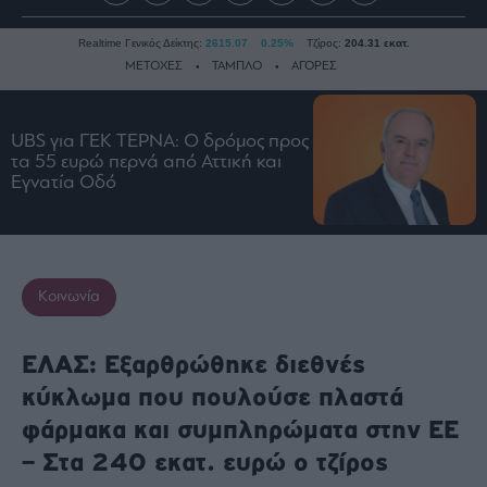
Realtime Γενικός Δείκτης:
2615.07
0.25%
Τζίρος:
204.31 εκατ.
ΜΕΤΟΧΕΣ
ΤΑΜΠΛΟ
ΑΓΟΡΕΣ
UBS για ΓΕΚ ΤΕΡΝΑ: Ο δρόμος προς
Ειδήσεις
τα 55 ευρώ περνά από Αττική και
Οικονομία
Εγνατία Οδό
Business
Τράπεζες
Ναυτιλία
Κοινωνία
Real
Estate
Ενέργεια
ΕΛΑΣ: Εξαρθρώθηκε διεθνές
Πολιτική
κύκλωμα που πουλούσε πλαστά
Πολιτισμός
φάρμακα και συμπληρώματα στην ΕΕ
Κοινωνία
– Στα 240 εκατ. ευρώ ο τζίρος
Law