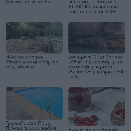
ξενώνες στη νήσο Ρω
πυρκαγιές – Πάνω από
€1.000.000 τα πρόστιμα
από την αρχή του 2026
«Κλείνει» ο λόφος
Σαντορίνη: Ο έφηβος που
Φινόπουλου από σήμερα
χάθηκε στο τσουνάμι μετά
τα μεσάνυχτα
την έκρηξη μπορεί να
«λύσει» ένα μυστήριο 3.500
ετών
Τραγωδία στην Πάρο:
Πνίγηκε 4χρονο παιδί σε
Ανακαλείται προληπτικά