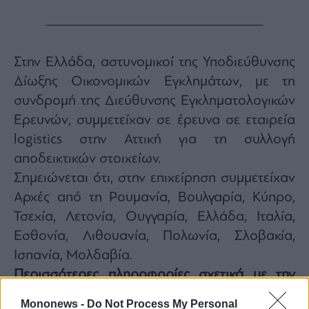
Στην Ελλάδα, αστυνομικοί της Υποδιεύθυνσης
Δίωξης Οικονομικών Εγκλημάτων, με τη
συνδρομή της Διεύθυνσης Εγκληματολογικών
Ερευνών, συμμετείχαν σε έρευνα σε εταιρεία
logistics στην Αττική για τη συλλογή
αποδεικτικών στοιχείων.
Σημειώνεται ότι, στην επιχείρηση συμμετείχαν
Αρχές από τη Ρουμανία, Βουλγαρία, Κύπρο,
Τσεχία, Λετονία, Ουγγαρία, Ελλάδα, Ιταλία,
Εσθονία, Λιθουανία, Πολωνία, Σλοβακία,
Ισπανία, Μολδαβία.
Περισσότερες πληροφορίες σχετικά με την
επιχείρηση έχουν αναρτηθεί στην ιστοσελίδα
Mononews -
Do Not Process My Personal