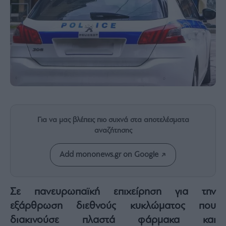
Rumors
ESG
Today
Mononews2030
Άρθρα
Συνεντεύξεις
Για να μας βλέπεις πιο συχνά στα αποτελέσματα
αναζήτησης
Les
Bons
Add mononews.gr on Google
Vivants
Auto
Life
Σε πανευρωπαϊκή επιχείρηση για την
&
εξάρθρωση διεθνούς κυκλώματος που
Style
διακινούσε πλαστά φάρμακα και
Υγεία