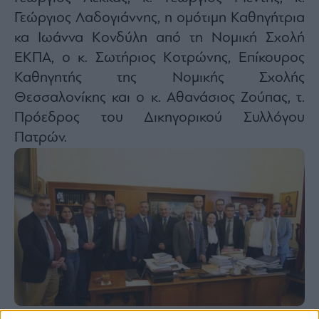
Γεώργιος Λαδογιάννης, η ομότιμη Καθηγήτρια
κα Ιωάννα Κονδύλη από τη Νομική Σχολή
ΕΚΠΑ, ο κ. Σωτήριος Κοτρώνης, Επίκουρος
Καθηγητής της Νομικής Σχολής
Θεσσαλονίκης και ο κ. Αθανάσιος Ζούπας, τ.
Πρόεδρος του Δικηγορικού Συλλόγου
Πατρών.