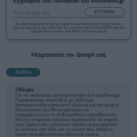
Εγγραφείτε στο Newsletter του mononews.gr
ΕΓΓΡΑΦΗ
By submitting your email, you agree to our Terms and Privacy Notice.
You can opt out at any time. This site is protected by reCAPTCHA and the
Google Privacy Policy and Terms of Service apply.
Μοιραστείτε την άποψή σας
Σχόλια
Οδηγίες
Για να σχολιάσετε χρησιμοποιήστε ένα ψευδώνυμο.
Παρακαλούμε σχολιάζετε με σεβασμό.
Χρησιμοποιείτε κατανοητή γλώσσα και αποφύγετε
διατυπώσεις που θα μπορούσαν να
παρερμηνευτούν ή να θεωρηθούν προσβλητικές.
Με την ανάρτηση σχολίου, συμφωνείτε να τηρείτε
τους Όρους του ιστότοπου
contact
Δημιουργήστε
το account σας
εδώ
, για να κάνετε like, dislike ή
report ακατάλληλα/προσβλητικά σχόλια.