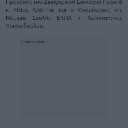
Πρόεδρος του Δικηγορικού Συλλόγου Πειραιά
ας
οι
κ. Ηλίας Κλάππας και ο Κοσμήτορας της
ήσης
Νομικής Σχολής ΕΚΠΑ κ. Κωνσταντίνος
Χριστοδούλου.
4
news.gr
ghts
rved