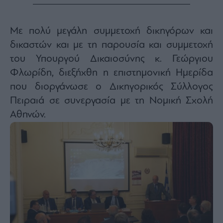
Monocle
Media
Lab
Με πολύ μεγάλη συμμετοχή δικηγόρων και
δικαστών και με τη παρουσία και συμμετοχή
του Υπουργού Δικαιοσύνης κ. Γεώργιου
Mononews100
Φλωρίδη, διεξήχθη η επιστημονική Ημερίδα
που διοργάνωσε ο Δικηγορικός Σύλλογος
Πειραιά σε συνεργασία με τη Νομική Σχολή
Εγγραφείτε
Αθηνών.
στο
Newsletter
του
mononews.gr
By
submitting
your
email,
you