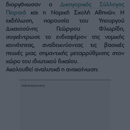
διοργάνωσαν ο
Δικηγορικός Σύλλογος
Architecture
&
Πειραιά
και η Νομική Σχολή Αθηνών. Η
Design
εκδήλωση, παρουσία του Υπουργού
Fashion
Δικαιοσύνης Γεώργιου Φλωρίδη,
&
Art
συγκέντρωσε το ενδιαφέρον της νομικής
κοινότητας, αναδεικνύοντας τις βασικές
Watches
πτυχές μιας σημαντικής μεταρρύθμισης στον
Yachts
χώρο του ιδιωτικού δικαίου.
Table
For
Ακολουθεί αναλυτικά η ανακοίνωση:
Two
Μετοχές
Αγορές
Trader's
book