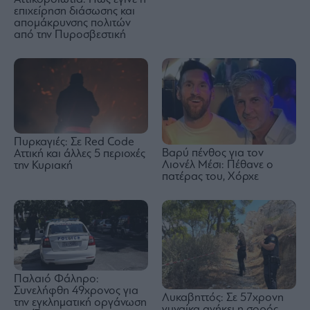
επιχείρηση διάσωσης και
απομάκρυνσης πολιτών
από την Πυροσβεστική
Πυρκαγιές: Σε Red Code
Βαρύ πένθος για τον
Αττική και άλλες 5 περιοχές
Λιονέλ Μέσι: Πέθανε ο
την Κυριακή
πατέρας του, Χόρχε
Παλαιό Φάληρο:
Συνελήφθη 49χρονος για
Λυκαβηττός: Σε 57χρονη
την εγκληματική οργάνωση
γυναίκα ανήκει η σορός