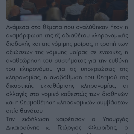
agree
to
our
Terms
and
Privacy
Notice.
Ανάμεσα στα θέματα που αναλύθηκαν ήταν η
You
can
αναμόρφωση της εξ αδιαθέτου κληρονομικής
opt
out
at
διαδοχής και της νόμιμης μοίρας, η τροπή των
any
time.
αξιώσεων της νόμιμης μοίρας σε ενοχικές, η
This
site
αναθεώρηση του συστήματος για την ευθύνη
is
protected
by
του κληρονόμου για τις υποχρεώσεις της
reCAPTCHA
and
κληρονομίας, η αναβάθμιση του θεσμού της
the
Google
δικαστικής εκκαθάρισης κληρονομίας, οι
Privacy
Policy
and
αλλαγές στο νομικό καθεστώς των διαθηκών
Terms
of
και η θεσμοθέτηση κληρονομικών συμβάσεων
Service
apply.
αιτία θανάτου
Την εκδήλωση χαιρέτισαν ο Υπουργός
ότητα
Δικαιοσύνης κ. Γεώργιος Φλωρίδης, ο
ι
ίες