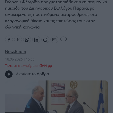
Γιώργου Φλωρίδη πραγματοποιήθηκε η επιστημονική
Bloomberg
ημερίδα του Δικηγορικού Συλλόγου Πειραιά, με
Financial
αντικείμενο τις προτεινόμενες μεταρρυθμίσεις στο
Times
κληρονομικό δίκαιο και τις επιπτώσεις τους στην
ελληνική κοινωνία
The
Wiseman
NewsRoom
Room
18.06.2026 | 15:33
301
Τελευταία ενημέρωση:3:44 μμ
My
Story
Ακούστε το άρθρο
Media
Winners
&
Losers
Επι-
θετικά