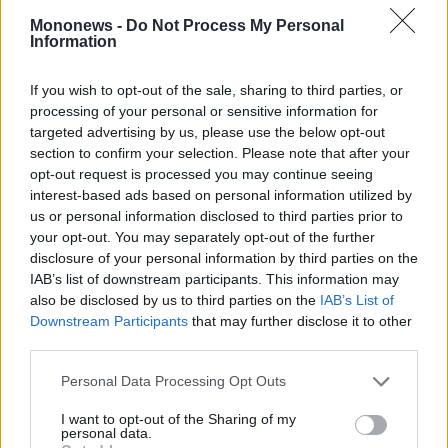
Τον συντονισμό της εκδήλωσης είχαν ο
Mononews -
Do Not Process My Personal
Αντιπρόεδρος του Δικηγορικού Συλλόγου
Information
Πειραιά κ. Ηλίας Τζιτζικάκης και ο Γενικός
Γραμματέας κ. Γιάννης Βούτας.
If you wish to opt-out of the sale, sharing to third parties, or
processing of your personal or sensitive information for
Οι αναλυτικές εισηγήσεις έδωσαν το έναυσμα
targeted advertising by us, please use the below opt-out
για ευρεία συζήτηση και κριτική αποτίμηση
section to confirm your selection. Please note that after your
των νέων διατάξεων, οι οποίες αποτελούν μια
opt-out request is processed you may continue seeing
interest-based ads based on personal information utilized by
σημαντική μεταρρύθμιση στον χώρο του
us or personal information disclosed to third parties prior to
ιδιωτικού δικαίου που επηρεάζει όχι μόνο
your opt-out. You may separately opt-out of the further
τους νομικούς αλλά γενικότερα την ελληνική
disclosure of your personal information by third parties on the
IAB’s list of downstream participants. This information may
κοινωνία, καθώς αφορά τις κληρονομικές
also be disclosed by us to third parties on the
IAB’s List of
σχέσεις.
Downstream Participants
that may further disclose it to other
third parties.
Personal Data Processing Opt Outs
I want to opt-out of the Sharing of my
personal data.