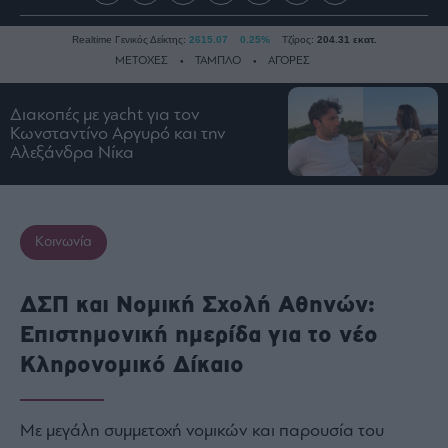
Realtime Γενικός Δείκτης:
2615.07
0.25%
Τζίρος:
204.31 εκατ.
ΜΕΤΟΧΕΣ
ΤΑΜΠΛΟ
ΑΓΟΡΕΣ
Διακοπές με yacht για τον
Ειδήσεις
Κωνσταντίνο Αργυρό και την
Αλεξάνδρα Νίκα
Οικονομία
Business
Τράπεζες
Κοινωνία
Ναυτιλία
Real
ΔΣΠ και Νομική Σχολή Αθηνών:
Estate
Επιστημονική ημερίδα για το νέο
Ενέργεια
Πολιτική
Κληρονομικό Δίκαιο
Πολιτισμός
Κοινωνία
Με μεγάλη συμμετοχή νομικών και παρουσία του
Law