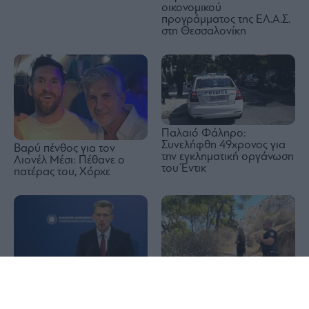
οικονομικού
προγράμματος της ΕΛ.Α.Σ.
στη Θεσσαλονίκη
Παλαιό Φάληρο:
Συνελήφθη 49χρονος για
Βαρύ πένθος για τον
την εγκληματική οργάνωση
Λιονέλ Μέσι: Πέθανε ο
του Έντικ
πατέρας του, Χόρχε
1x
Άκης Σκέρτσος: Χωρίς
Λυκαβηττός: Σε 57χρονη
ουσιαστικά επιχειρήματα η
γυναίκα ανήκει η σορός