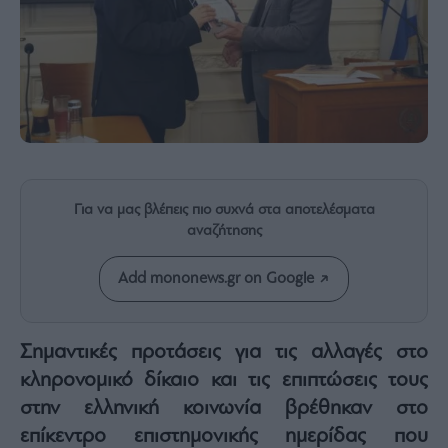
Rumors
ESG
Today
Mononews2030
Άρθρα
Συνεντεύξεις
Για να μας βλέπεις πιο συχνά στα αποτελέσματα
αναζήτησης
Les
Add mononews.gr on Google
Bons
Vivants
Auto
Σημαντικές προτάσεις για τις αλλαγές στο
Life
κληρονομικό δίκαιο και τις επιπτώσεις τους
&
στην ελληνική κοινωνία βρέθηκαν στο
Style
επίκεντρο επιστημονικής ημερίδας που
Υγεία