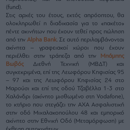
Buy-
(fund).
Hold-
Sell
Στις αρχές του έτους, εκτός απρόοπτου, θα
The
ολοκληρωθεί η διαδικασία για το «πακέτο»
Value
πέντε ακινήτων που έχουν τεθεί προς πώληση
Investor
από την
Alpha Bank
. Σε αυτό περιλαμβάνονται
Crypto
ακίνητα – γραφειακοί χώροι που έχουν
Χρηματιστηριακές
Ανακοινώσεις
περιέλθει στην τράπεζα από την
Μπάμπης
Βωβός
Διεθνή Τεχνική (ΜΒΔΤ) και
συγκεκριμένα, επί της Λεωφόρου Κηφισίας 95
Creative
Content
– 97 και της Λεωφόρου Κηφισίας 24 στο
Branded
Μαρούσι και επί της οδού Τζαβέλλα 1-3 στο
Content
Χαλάνδρι (ακίνητο μισθωμένο στη Vodafone),
Reports
το κτήριο που στεγάζει την AXA Ασφαλιστική
&
στην οδό Μιχαλακοπούλου 48 και εμπορικό
Branded
Content
ακίνητο στην Εθνική Οδό (Μεταμόρφωση) με
Calendar
έκθεση αυτοκινήτων.