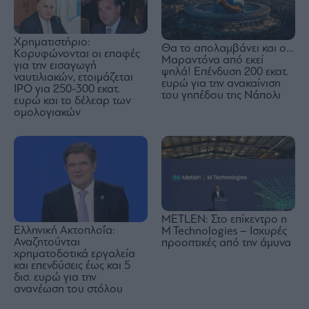
Χρηματιστήριο:
Θα το απολαμβάνει και ο…
Κορυφώνονται οι επαφές
Μαραντόνα από εκεί
για την εισαγωγή
ψηλά! Επένδυση 200 εκατ.
ναυτιλιακών, ετοιμάζεται
ευρώ για την ανακαίνιση
IPO για 250-300 εκατ.
του γηπέδου της Νάπολι
ευρώ και το δέλεαρ των
ομολογιακών
METLEN: Στο επίκεντρο η
Ελληνική Ακτοπλοΐα:
M Technologies – Ισχυρές
Αναζητούνται
προοπτικές από την άμυνα
χρηματοδοτικά εργαλεία
και επενδύσεις έως και 5
δισ. ευρώ για την
ανανέωση του στόλου