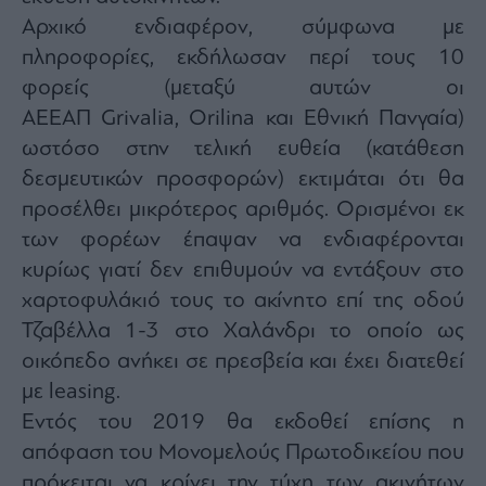
Monocle
Αρχικό ενδιαφέρον, σύμφωνα με
Media
Lab
πληροφορίες, εκδήλωσαν περί τους 10
φορείς (μεταξύ αυτών οι
ΑΕΕΑΠ Grivalia, Orilina και Εθνική Πανγαία)
Mononews100
ωστόσο στην τελική ευθεία (κατάθεση
δεσμευτικών προσφορών) εκτιμάται ότι θα
προσέλθει μικρότερος αριθμός. Ορισμένοι εκ
Εγγραφείτε
των φορέων έπαψαν να ενδιαφέρονται
στο
κυρίως γιατί δεν επιθυμούν να εντάξουν στο
Newsletter
του
χαρτοφυλάκιό τους το ακίνητο επί της οδού
mononews.gr
Τζαβέλλα 1-3 στο Χαλάνδρι το οποίο ως
οικόπεδο ανήκει σε πρεσβεία και έχει διατεθεί
με leasing.
Εντός του 2019 θα εκδοθεί επίσης η
By
submitting
απόφαση του Μονομελούς Πρωτοδικείου που
your
email,
πρόκειται να κρίνει την τύχη των ακινήτων
you