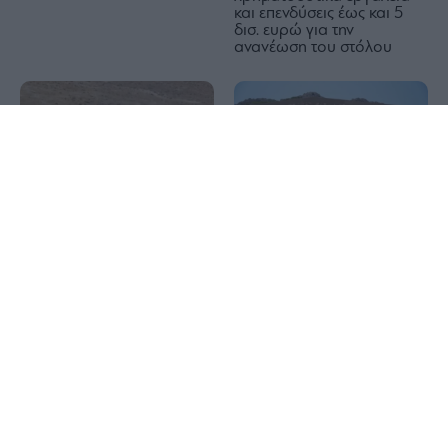
και επενδύσεις έως και 5
δισ. ευρώ για την
ανανέωση του στόλου
1x
Βουλγαρία: Μη
Παραδόθηκαν στις
επανδρωμένο αεροσκάφος
Ένοπλες Δυνάμεις δύο νέοι
συνετρίβη κοντά σε αγωγό
ξενώνες στη νήσο Ρω
φυσικού αερίου
«Κλείνει» ο λόφος
Φινόπουλου από σήμερα
Τρεις συλλήψεις σε