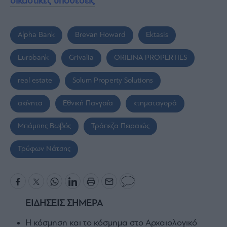
δικαστικές υποθέσεις
Alpha Bank
Brevan Howard
Ektasis
Eurobank
Grivalia
ORILINA PROPERTIES
real estate
Solum Property Solutions
ακίνητα
Εθνική Πανγαία
κτηματαγορά
Μπάμπης Βωβός
Τράπεζα Πειραιώς
Τρύφων Νάτσης
ΕΙΔΗΣΕΙΣ ΣΗΜΕΡΑ
Η κόσμηση και το κόσμημα στο Αρχαιολογικό