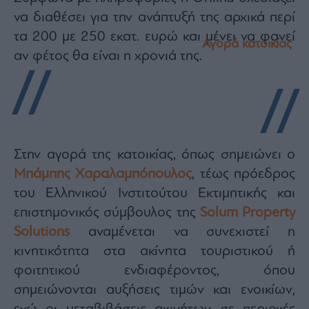
ας
να διαθέσει για την ανάπτυξή της αρχικά περί
οι
ήσης
τα 200 με 250 εκατ. ευρώ και μένει να φανεί
Αγορά κατοικίας
αν φέτος θα είναι η χρονιά της.
4
news.gr
ghts
rved
Στην αγορά της κατοικίας, όπως σημειώνει ο
Μπάμπης Χαραλαμπόπουλος
, τέως πρόεδρος
του Ελληνικού Ινστιτούτου Εκτιμητικής και
επιστημονικός σύμβουλος της
Solum Property
Solutions
αναμένεται να συνεχιστεί η
κινητικότητα στα ακίνητα τουριστικού ή
φοιτητικού ενδιαφέροντος, όπου
σημειώνονται αυξήσεις τιμών και ενοικίων,