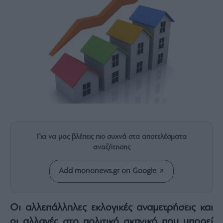
Rumors
ESG
Today
Mononews2030
Άρθρα
Συνεντεύξεις
Για να μας βλέπεις πιο συχνά στα αποτελέσματα
Les
Bons
αναζήτησης
Vivants
Auto
Add mononews.gr on Google
Life
&
Style
Οι αλλεπάλληλες εκλογικές αναμετρήσεις και
Υγεία
οι αλλαγές στο πολιτικό σκηνικό που μπορεί