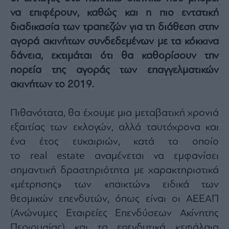
Architecture
να επιφέρουν, καθώς και η πιο εντατική
&
διαδικασία των τραπεζών για τη διάθεση στην
Design
αγορά ακινήτων συνδεδεμένων με τα κόκκινα
Fashion
&
δάνεια, εκτιμάται ότι θα καθορίσουν την
Art
πορεία της αγοράς των επαγγελματικών
Watches
ακινήτων το 2019.
Yachts
Table
Πιθανότατα, θα έχουμε μια μεταβατική χρονιά
For
εξαιτίας των εκλογών, αλλά ταυτόχρονα και
Two
ένα έτος ευκαιριών, κατά το οποίο
το real estate αναμένεται να εμφανίσει
σημαντική δραστηριότητα με χαρακτηριστικά
Μετοχές
«μέτρησης» των «παικτών» ειδικά των
Αγορές
θεσμικών επενδυτών, όπως είναι οι ΑΕΕΑΠ
Trader's
(Ανώνυμες Εταιρείες Επενδύσεων Ακίνητης
book
Περιουσίας) και τα επενδυτικά κεφάλαια