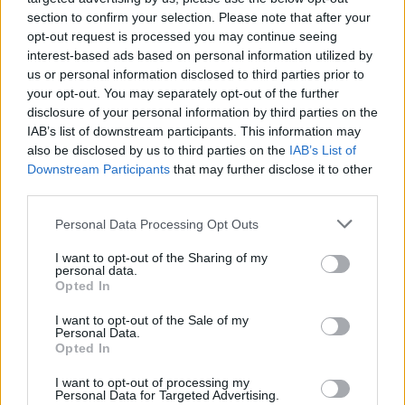
κλπ)».
section to confirm your selection. Please note that after your
Όπως επίσης επισημαίνει, «ο τομέας της
opt-out request is processed you may continue seeing
φορολογίας ακινήτων, επαγγελματιών και
interest-based ads based on personal information utilized by
επιχειρήσεων, σε συνδυασμό με τα οικονομικά
us or personal information disclosed to third parties prior to
your opt-out. You may separately opt-out of the further
των νοικοκυριών (συρρικνωμένα λόγω της
disclosure of your personal information by third parties on the
ανεργίας, της μερικής απασχόλησης και της
IAB’s list of downstream participants. This information may
φορολογίας άμεσης και έμμεσης), θα παίξουν
also be disclosed by us to third parties on the
IAB’s List of
Downstream Participants
that may further disclose it to other
σημαντικό ρόλο, ενώ οι πολύπλευρες
third parties.
διαστάσεις του φαινομένου έρχονται να
Personal Data Processing Opt Outs
επιβεβαιώσουν την άποψη ότι η αγορά των
ακινήτων είναι άμεσα συνδεδεμένη με τη
I want to opt-out of the Sharing of my
personal data.
γενικότερη πορεία της ελληνικής οικονομίας.
Opted In
Πρέπει η χώρα να αναζητήσει τρόπους
I want to opt-out of the Sale of my
παραγωγής αγαθών που να εξάγονται και να
Personal Data.
Opted In
υποκαθιστούν εισαγωγές. Μόνον έτσι θα
αρχίσει να μειώνεται η ανεργία και να
I want to opt-out of processing my
Personal Data for Targeted Advertising.