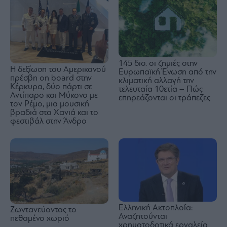
145 δισ. οι ζημιές στην
H δεξίωση του Αμερικανού
Ευρωπαϊκή Ένωση από την
πρέσβη on board στην
κλιματική αλλαγή την
Κέρκυρα, δύο πάρτι σε
τελευταία 10ετία – Πώς
Αντίπαρο και Μύκονο με
επηρεάζονται οι τράπεζες
τον Ρέμο, μια μουσική
βραδιά στα Χανιά και το
φεστιβάλ στην Άνδρο
Ελληνική Ακτοπλοΐα:
Ζωντανεύοντας το
Αναζητούνται
πεθαμένο χωριό
χρηματοδοτικά εργαλεία