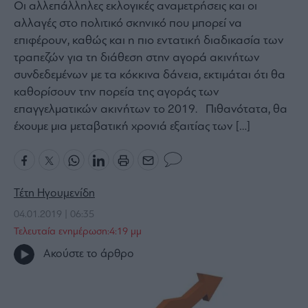
Οι αλλεπάλληλες εκλογικές αναμετρήσεις και οι
Bloomberg
αλλαγές στο πολιτικό σκηνικό που μπορεί να
Financial
επιφέρουν, καθώς και η πιο εντατική διαδικασία των
Times
τραπεζών για τη διάθεση στην αγορά ακινήτων
συνδεδεμένων με τα κόκκινα δάνεια, εκτιμάται ότι θα
καθορίσουν την πορεία της αγοράς των
επαγγελματικών ακινήτων το 2019. Πιθανότατα, θα
The
έχουμε μια μεταβατική χρονιά εξαιτίας των […]
Wiseman
Room
301
My
Τέτη Ηγουμενίδη
Story
04.01.2019 | 06:35
Media
Τελευταία ενημέρωση:4:19 μμ
Winners
&
Ακούστε το άρθρο
Losers
Επι-
θετικά