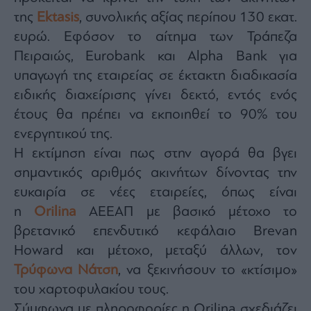
agree
της
Ektasis
, συνολικής αξίας περίπου 130 εκατ.
to
our
Terms
ευρώ. Εφόσον το αίτημα των Τράπεζα
and
Privacy
Πειραιώς, Eurobank και Alpha Bank για
Notice.
You
υπαγωγή της εταιρείας σε έκτακτη διαδικασία
can
opt
out
ειδικής διαχείρισης γίνει δεκτό, εντός ενός
at
any
έτους θα πρέπει να εκποιηθεί το 90% του
time.
This
ενεργητικού της.
site
is
protected
Η εκτίμηση είναι πως στην αγορά θα βγει
by
reCAPTCHA
σημαντικός αριθμός ακινήτων δίνοντας την
and
the
ευκαιρία σε νέες εταιρείες, όπως είναι
Google
Privacy
Policy
η
Orilina
ΑΕΕΑΠ με βασικό μέτοχο το
and
Terms
βρετανικό επενδυτικό κεφάλαιο Brevan
of
Service
Howard και μέτοχο, μεταξύ άλλων, τον
apply.
Τρύφωνα Νάτση
, να ξεκινήσουν το «κτίσιμο»
του χαρτοφυλακίου τους.
ότητα
ι
Σύμφωνα με πληροφορίες η Orilina σχεδιάζει
ίες