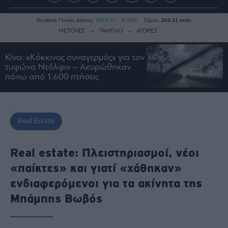
Realtime Γενικός Δείκτης:
2615.07
0.25%
Τζίρος:
204.31 εκατ.
ΜΕΤΟΧΕΣ
ΤΑΜΠΛΟ
ΑΓΟΡΕΣ
Κίνα: «Κόκκινος συναγερμός» για τον
τυφώνα Ντόλφιν – Ακυρώθηκαν
Ειδήσεις
πάνω από 1.600 πτήσεις
Οικονομία
Business
Τράπεζες
Real Estate
Ναυτιλία
Real
Real estate: Πλειστηριασμοί, νέοι
Estate
«παίκτες» και γιατί «χάθηκαν»
Ενέργεια
ενδιαφερόμενοι για τα ακίνητα της
Πολιτική
Μπάμπης Βωβός
Πολιτισμός
Κοινωνία
Law