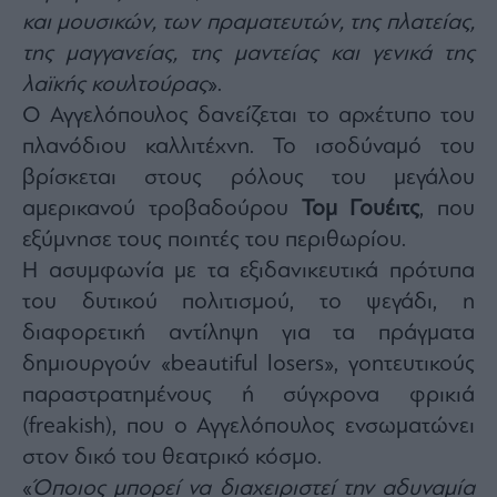
ας
και μουσικών, των πραματευτών, της πλατείας,
οι
της μαγγανείας, της μαντείας και γενικά της
ήσης
λαϊκής κουλτούρας
».
Ο Αγγελόπουλος δανείζεται το αρχέτυπο του
4
news.gr
πλανόδιου καλλιτέχνη. Το ισοδύναμό του
ghts
rved
βρίσκεται στους ρόλους του μεγάλου
αμερικανού τροβαδούρου
Τομ Γουέιτς
, που
εξύμνησε τους ποιητές του περιθωρίου.
Η ασυμφωνία με τα εξιδανικευτικά πρότυπα
του δυτικού πολιτισμού, το ψεγάδι, η
διαφορετική αντίληψη για τα πράγματα
δημιουργούν «beautiful losers», γοητευτικούς
παραστρατημένους ή σύγχρονα φρικιά
(freakish), που ο Αγγελόπουλος ενσωματώνει
στον δικό του θεατρικό κόσμο.
«
Όποιος μπορεί να διαχειριστεί την αδυναμία