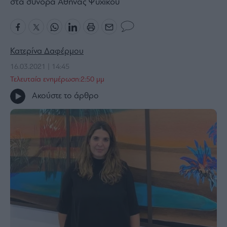
στα σύνορα Αθήνας Ψυχικού
Bloomberg
Financial
Times
Κατερίνα Δαφέρμου
16.03.2021 | 14:45
Τελευταία ενημέρωση:2:50 μμ
The
Ακούστε το άρθρο
Wiseman
Room
301
My
Story
Media
Winners
&
Losers
Επι-
θετικά