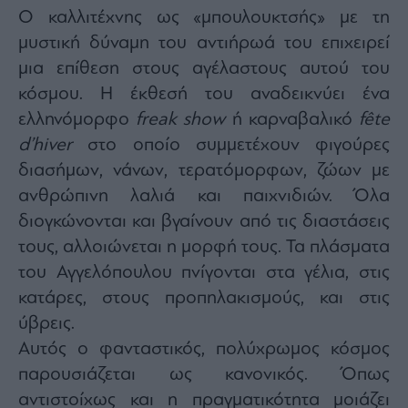
Buy-
Ο καλλιτέχνης ως «μπουλουκτσής» με τη
Hold-
Sell
μυστική δύναμη του αντιήρωά του επιχειρεί
The
μια επίθεση στους αγέλαστους αυτού του
Value
κόσμου. Η έκθεσή του αναδεικνύει ένα
Investor
ελληνόμορφο
freak show
ή καρναβαλικό
fête
Crypto
d’hiver
στο οποίο συμμετέχουν φιγούρες
Χρηματιστηριακές
διασήμων, νάνων, τερατόμορφων, ζώων με
Ανακοινώσεις
ανθρώπινη λαλιά και παιχνιδιών. Όλα
διογκώνονται και βγαίνουν από τις διαστάσεις
Creative
τους, αλλοιώνεται η μορφή τους. Τα πλάσματα
Content
του Αγγελόπουλου πνίγονται στα γέλια, στις
Branded
Content
κατάρες, στους προπηλακισμούς, και στις
Reports
ύβρεις.
&
Αυτός ο φανταστικός, πολύχρωμος κόσμος
Branded
Content
παρουσιάζεται ως κανονικός. Όπως
Calendar
αντιστοίχως και η πραγματικότητα μοιάζει