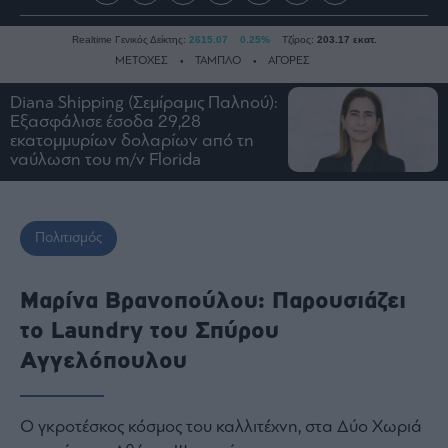
Realtime Γενικός Δείκτης:
2615.07
0.25%
Τζίρος:
203.17 εκατ.
ΜΕΤΟΧΕΣ
ΤΑΜΠΛΟ
ΑΓΟΡΕΣ
Diana Shipping (Σεμίραμις Παληού):
Εξασφάλισε έσοδα 29,28
Ειδήσεις
εκατομμυρίων δολαρίων από τη
ναύλωση του m/v Florida
Οικονομία
Business
Τράπεζες
Πολιτισμός
Ναυτιλία
Real
Μαρίνα Βρανοπούλου: Παρουσιάζει
Estate
το Laundry του Σπύρου
Ενέργεια
Αγγελόπουλου
Πολιτική
Πολιτισμός
Κοινωνία
Ο γκροτέσκος κόσμος του καλλιτέχνη, στα Δύο Χωριά
Law