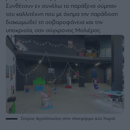
Συνθέτουν εν συνόλω το παράξενο σύμπαν
Architecture
&
του καλλιτέχνη που με όχημα την παράδοση
Design
διακωμωδεί τη σοβαροφάνεια και την
Fashion
υποκρισία, σαν σύγχρονος Μολιέρος.
&
Art
Watches
Yachts
Table
For
Two
Μετοχές
Αγορές
Trader's
Σπύρος Αγγελόπουλος στην πλατφόρμα Δύο Χωριά
book