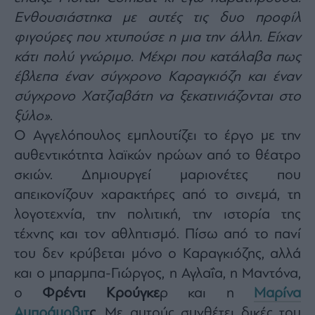
Ενθουσιάστηκα με αυτές τις δυο προφίλ
φιγούρες που χτυπούσε η μια την άλλη. Είχαν
κάτι πολύ γνώριμο. Μέχρι που κατάλαβα πως
έβλεπα έναν σύγχρονο Καραγκιόζη και έναν
σύγχρονο Χατζιαβάτη να ξεκατινιάζονται στο
ξύλο»
.
Ο Αγγελόπουλος εμπλουτίζει το έργο με την
αυθεντικότητα λαϊκών ηρώων από το θέατρο
σκιών. Δημιουργεί μαριονέτες που
απεικονίζουν χαρακτήρες από το σινεμά, τη
λογοτεχνία, την πολιτική, την ιστορία της
τέχνης και τον αθλητισμό. Πίσω από το πανί
του δεν κρύβεται μόνο ο Καραγκιόζης, αλλά
και ο μπαρμπα-Γιώργος, η Αγλαΐα, η Μαντόνα,
ο
Φρέντι Κρούγκε
ρ και η
Μαρίνα
Αμπράμοβιτ
ς
. Με αυτούς συνθέτει δικές του