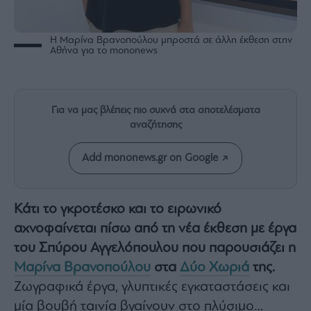
Rumors
ESG
Today
Η Μαρίνα Βρανοπούλου μπροστά σε άλλη έκθεση στην
Αθήνα για το mononews
Mononews2030
Άρθρα
Συνεντεύξεις
Για να μας βλέπεις πιο συχνά στα αποτελέσματα
αναζήτησης
Add mononews.gr on Google
Les
Bons
Κάτι το γκροτέσκο και το ειρωνικό
Vivants
αχνοφαίνεται πίσω από τη νέα έκθεση με έργα
Auto
του
Σπύρου Αγγελόπουλου
που παρουσιάζει η
Life
Μαρίνα Βρανοπούλου
στα
Δύο Χωριά
της.
&
Style
Ζωγραφικά έργα, γλυπτικές εγκαταστάσεις και
μία βουβή ταινία βγαίνουν στο πλύσιμο…
Υγεία