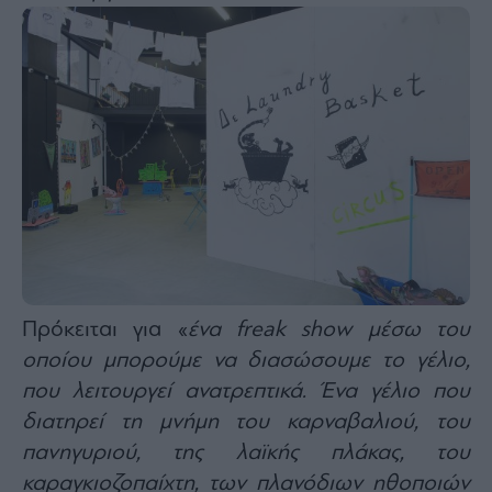
agree
to
our
Terms
and
Privacy
Notice.
You
can
opt
out
at
any
time.
This
site
is
protected
by
reCAPTCHA
and
the
Google
Privacy
Πρόκειται για «
ένα freak show μέσω του
Policy
and
Terms
οποίου μπορούμε να διασώσουμε το γέλιο,
of
Service
που λειτουργεί ανατρεπτικά. Ένα γέλιο που
apply.
διατηρεί τη μνήμη του καρναβαλιού, του
πανηγυριού, της λαϊκής πλάκας, του
ότητα
ι
καραγκιοζοπαίχτη, των πλανόδιων ηθοποιών
ίες