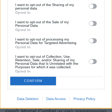
I want to opt-out of the Sharing of my
personal data.
Opted In
I want to opt-out of the Sale of my
Personal Data.
Opted In
I want to opt-out of processing my
Personal Data for Targeted Advertising.
Opted In
I want to opt-out of Collection, Use,
Retention, Sale, and/or Sharing of my
Personal Data that Is Unrelated with the
Purposes for which it was collected.
Opted In
CONFIRM
Έχει δηλώσει:
«Μια μέρα που είχα πυρετό,
ήρθε ο φίλος μου ο Πασχάλης από το σπίτι
και έφερε μαζί του ένα PlayStation. Ενώ εγώ
Data Deletion
Data Access
Privacy Policy
ήμουν ξαπλωμένος στο καναπέ, ο Πασχάλης
έπαιζε Mortal Combat κι εγώ παρατηρούσα.