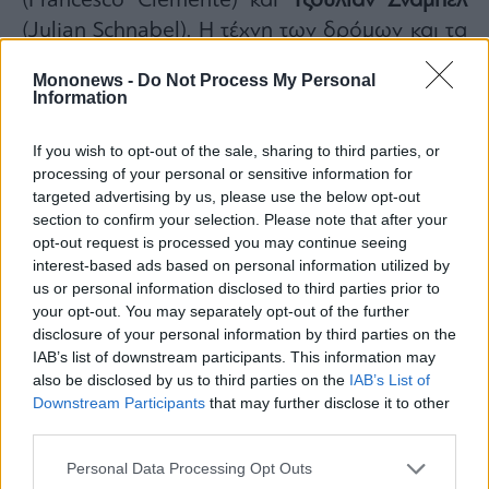
(Francesco Clemente) και
Τζούλιαν Σνάμπελ
(Julian Schnabel). Η τέχνη των δρόμων και τα
γκραφίτι τότε μόλις αναδύονται και
Mononews -
Do Not Process My Personal
εμφιλοχωρούν στην αισθητική μεγάλων
Information
δημιουργών όπως ο
Ζαν Μισέλ Μπασκιά
, ο
If you wish to opt-out of the sale, sharing to third parties, or
Κιθ Χάρινγκ
.
processing of your personal or sensitive information for
Πάνω από όλα στο έργο του
targeted advertising by us, please use the below opt-out
διασταυρώνονται δύο παραδόσεις, της δύσης
section to confirm your selection. Please note that after your
opt-out request is processed you may continue seeing
και της ανατολής. Η σύγχρονη ποπ με τα
interest-based ads based on personal information utilized by
αρχέτυπα της λαϊκής μυθολογίας.
us or personal information disclosed to third parties prior to
your opt-out. You may separately opt-out of the further
disclosure of your personal information by third parties on the
IAB’s list of downstream participants. This information may
also be disclosed by us to third parties on the
IAB’s List of
Downstream Participants
that may further disclose it to other
third parties.
Personal Data Processing Opt Outs