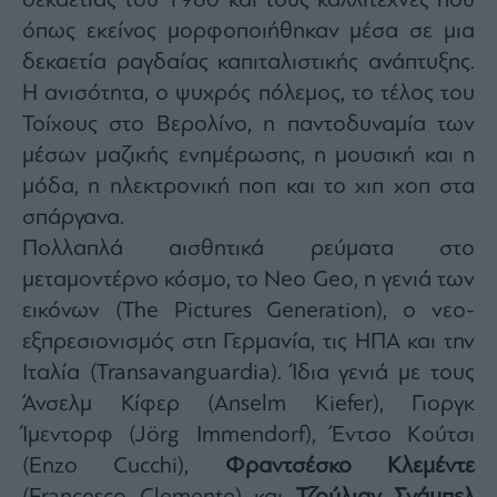
δεκαετίας του 1980 και τους καλλιτέχνες που
όπως εκείνος μορφοποιήθηκαν μέσα σε μια
δεκαετία ραγδαίας καπιταλιστικής ανάπτυξης.
Η ανισότητα, ο ψυχρός πόλεμος, το τέλος του
Τοίχους στο Βερολίνο, η παντοδυναμία των
μέσων μαζικής ενημέρωσης, η μουσική και η
μόδα, η ηλεκτρονική ποπ και το χιπ χοπ στα
σπάργανα.
Πολλαπλά αισθητικά ρεύματα στο
μεταμοντέρνο κόσμο, το Neo Geo, η γενιά των
εικόνων (The Pictures Generation), ο νεο-
εξπρεσιονισμός στη Γερμανία, τις ΗΠΑ και την
Ιταλία (Transavanguardia). Ίδια γενιά με τους
Άνσελμ Κίφερ (Anselm Kiefer), Γιοργκ
Ίμεντορφ (Jörg Immendorf), Έντσο Κούτσι
(Enzo Cucchi),
Φραντσέσκο Κλεμέντε