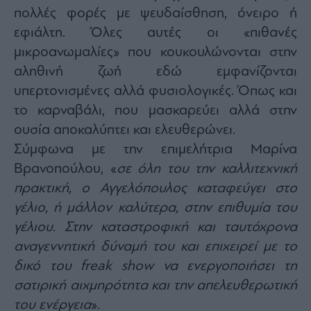
Monocle
πολλές φορές με ψευδαίσθηση, όνειρο ή
Media
Lab
εφιάλτη. Όλες αυτές οι «πιθανές
μικροανωμαλίες» που κουκουλώνονται στην
αληθινή ζωή εδώ εμφανίζονται
υπερτονισμένες αλλά φυσιολογικές. Όπως και
Mononews100
το καρναβάλι, που μασκαρεύει αλλά στην
ουσία αποκαλύπτει και ελευθερώνει.
Σύμφωνα με την επιμελήτρια Μαρίνα
Εγγραφείτε
στο
Βρανοπούλου, «
σε όλη του την καλλιτεχνική
Newsletter
πρακτική, ο Αγγελόπουλος καταφεύγει στο
του
mononews.gr
γέλιο, ή μάλλον καλύτερα, στην επιθυμία του
γέλιου. Στην καταστροφική και ταυτόχρονα
αναγεννητική δύναμή του και επιχειρεί με το
δικό του freak show να ενεργοποιήσει τη
By
σατιρική αιχμηρότητα και την απελευθερωτική
submitting
your
email,
του ενέργεια
».
you