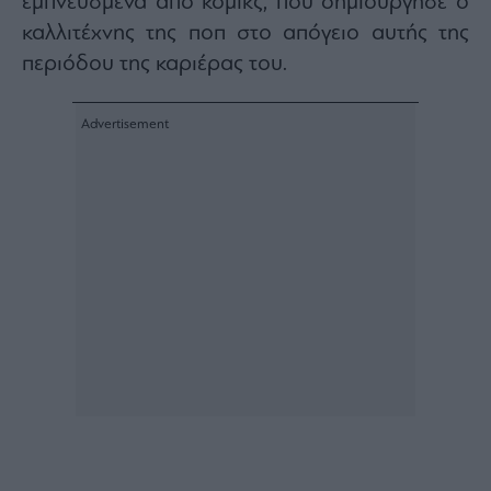
εμπνευσμένα από κόμικς, που δημιούργησε ο
Buy-
Hold-
καλλιτέχνης της ποπ στο απόγειο αυτής της
Sell
περιόδου της καριέρας του.
The
Value
Investor
Crypto
Χρηματιστηριακές
Ανακοινώσεις
Creative
Content
Branded
Content
Reports
&
Branded
Content
Calendar