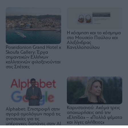
Η κόσμηση και το κόσμημα
στο Μουσείο Παύλου και
Αλεξάνδρας
Poseidonion Grand Hotel x
Κανελλοπούλου
Skoufa Gallery: Έργα
σημαντικών Ελλήνων
καλλιτεχνών φιλοξενούνται
στις Σπέτσες
Καρυστιανού: Ακόμα τρεις
Alphabet: Επιστροφή στην
αποχωρήσεις από την
αγορά ομολόγων παρά τις
«Ελπίδα» – «Πολλά ψέματα
ανησυχίες για τις
και λίγες αλήθειες»
υπέρογκες δαπάνες στην AI