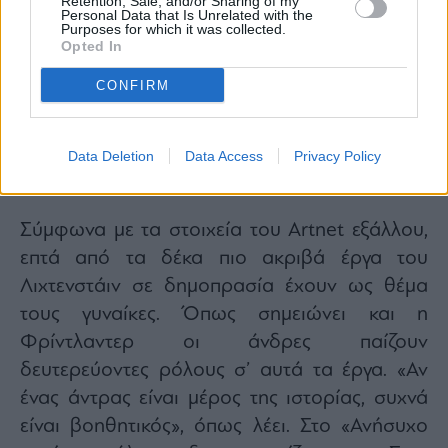
Retention, Sale, and/or Sharing of my
Personal Data that Is Unrelated with the
Purposes for which it was collected.
Opted In
CONFIRM
Data Deletion
Data Access
Privacy Policy
Ρόι Λιχτενστάιν «Νοσοκόμα», 1964
Σύμφωνα με τα στοιχεία του Artnet εξάλλου,
επτά από τα δέκα πιο ακριβά έργα του
Λιχτενστάιν σε δημοπρασία έχουν ως θέμα
τους γυναίκες. Όπως σημειώνει και η
Φρίντλαντερ οι άνδρες παίζουν
δευτερεύοντες ρόλους σ’ αυτά τα έργα. «Αν
ένας άντρας είναι μέρος της ιστορίας, συχνά
είναι βοηθητικός», όπως λέει. Στο «Ανήσυχο