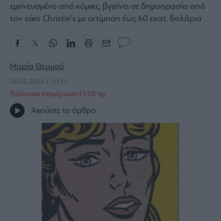
εμπνευσμένο από κόμικς, βγαίνει σε δημοπρασία από
Bloomberg
τον οίκο Christie's με εκτίμηση έως 60 εκατ. δολάρια
Financial
Times
Μαρία Θερμού
06.05.2026 | 10:11
The
Wiseman
Τελευταία ενημέρωση:11:03 πμ
Room
Ακούστε το άρθρο
301
My
Story
Media
Winners
&
Losers
Επι-
θετικά