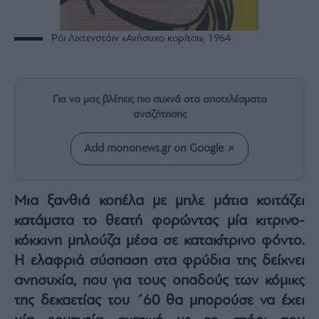
Rumors
ESG
Ρόι Λιχτενστάιν «Ανήσυχο κορίτσι», 1964
Today
Mononews2030
Άρθρα
Για να μας βλέπεις πιο συχνά στα αποτελέσματα
Συνεντεύξεις
αναζήτησης
Add mononews.gr on Google
Les
Μια ξανθιά κοπέλα με μπλε μάτια κοιτάζει
Bons
κατάματα το θεατή φορώντας μία κιτρινο-
Vivants
κόκκινη μπλούζα μέσα σε κατακίτρινο φόντο.
Auto
Η ελαφριά σύσπαση στα φρύδια της δείχνει
Life
&
ανησυχία, που για τους οπαδούς των κόμικς
Style
της δεκαετίας του ΄60 θα μπορούσε να έχει
Υγεία