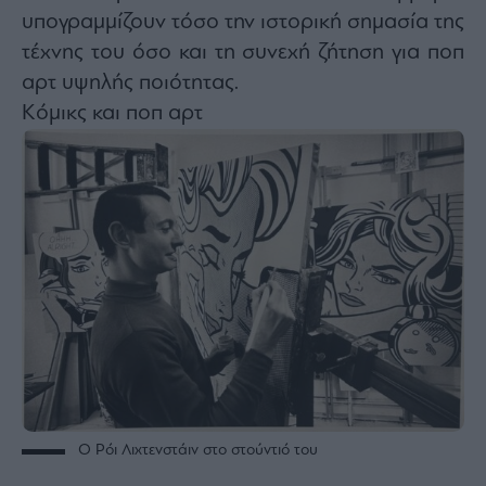
agree
υπογραμμίζουν τόσο την ιστορική σημασία της
to
our
τέχνης του όσο και τη συνεχή ζήτηση για ποπ
Terms
and
Privacy
αρτ υψηλής ποιότητας.
Notice.
You
Κόμικς και ποπ αρτ
can
opt
out
at
any
time.
This
site
is
protected
by
reCAPTCHA
and
the
Google
Privacy
Policy
and
Terms
of
Service
apply.
ότητα
Ο Ρόι Λιχτενστάιν στο στούντιό του
ι
ίες