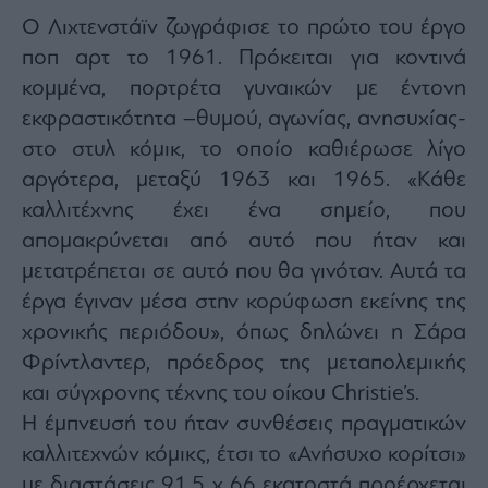
ας
Ο Λιχτενστάϊν ζωγράφισε το πρώτο του έργο
οι
ήσης
ποπ αρτ το 1961. Πρόκειται για κοντινά
κομμένα, πορτρέτα γυναικών με έντονη
4
εκφραστικότητα –θυμού, αγωνίας, ανησυχίας-
news.gr
στο στυλ κόμικ, το οποίο καθιέρωσε λίγο
ghts
rved
αργότερα, μεταξύ 1963 και 1965. «Κάθε
καλλιτέχνης έχει ένα σημείο, που
απομακρύνεται από αυτό που ήταν και
μετατρέπεται σε αυτό που θα γινόταν. Αυτά τα
έργα έγιναν μέσα στην κορύφωση εκείνης της
χρονικής περιόδου», όπως δηλώνει η Σάρα
Φρίντλαντερ, πρόεδρος της μεταπολεμικής
και σύγχρονης τέχνης του οίκου Christie’s.
Η έμπνευσή του ήταν συνθέσεις πραγματικών
καλλιτεχνών κόμικς, έτσι το «Ανήσυχο κορίτσι»
με διαστάσεις 91,5 χ 66 εκατοστά προέρχεται