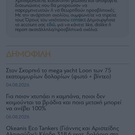
Χρησιμοποιείτε κατανοητή γλώσσα και αποφύγετε
διατυπώσεις που θα μπορούσαν να
παρερμηνευτούν ή να θεωρηθούν προσβλητικές.
Με την ανάρτηση σχολίου, συμφωνείτε να τηρείτε
τους Όρους του ιστότοπου
contact
Δημιουργήστε
το account σας
εδώ
, για να κάνετε like, dislike ή
report ακατάλληλα/προσβλητικά σχόλια.
ΔΗΜΟΦΙΛΗ
Στον Σκορπιό το mega yacht Loon των 75
εκατομμυρίων δολαρίων (φωτό + βίντεο)
04.08.2026
Για ποιον χτυπάει η καμπάνα, ποιοι δεν
κοιμούνται τα βράδια και ποια μετοχή μπορεί
να ανέβει 100%
06.08.2026
Okeanis Eco Tankers (Γιάννης και Αριστείδης
Αλαφούζος): Κέρδη 318,6 εκατ. δολάρια στο