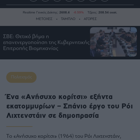
Realtime Γενικός Δείκτης:
2608.4
-0.59%
Τζίρος:
208.54 εκατ.
ΜΕΤΟΧΕΣ
ΤΑΜΠΛΟ
ΑΓΟΡΕΣ
ΣΒΕ: Θετικό βήμα η
Ειδήσεις
επανενεργοποίηση της Κυβερνητικής
Επιτροπής Βιομηχανίας
Οικονομία
Business
Τράπεζες
Πολιτισμός
Ναυτιλία
Real
Estate
Ένα «Ανήσυχο κορίτσι» εξήντα
Ενέργεια
εκατομμυρίων – Σπάνιο έργο του Ρόι
Πολιτική
Λιχτενστάιν σε δημοπρασία
Πολιτισμός
Κοινωνία
Το «Ανήσυχο κορίτσι» (1964) του Ρόι Λιχτενστάιν,
Law