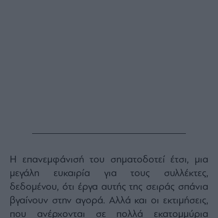
Monocle
Media
Lab
Mononews100
Εγγραφείτε
στο
Newsletter
του
mononews.gr
Η επανεμφάνισή του σηματοδοτεί έτσι, μια
μεγάλη ευκαιρία για τους συλλέκτες,
δεδομένου, ότι έργα αυτής της σειράς σπάνια
By
βγαίνουν στην αγορά. Αλλά και οι εκτιμήσεις,
submitting
your
email,
που ανέρχονται σε πολλά εκατομμύρια
you