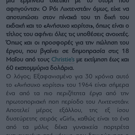
μία ερμηνεία σχετική με το στόρι που
Architecture
αφηγούνταν. Ο Ρόι Λιχτενστάιν όμως, είχε να
&
αποτυπώσει στον πίνακά του τη δική του
Design
εκδοχή και το «Ανήσυχο κορίτσι», όπως είναι ο
Fashion
&
τίτλος του αφήνει όλες τις υποθέσεις ανοιχτές.
Art
Όπως και οι προσφορές για την πώληση του
Watches
έργου, που βγαίνει σε δημοπρασία στις 18
Yachts
Μαΐου από τους
Christie’s
με εκτίμηση έως και
Table
60 εκατομμύρια δολάρια.
For
Two
Ο λόγος; Εξαφανισμένο για 30 χρόνια αυτό
το «Ανήσυχο κορίτσι» του 1964 είναι σήμερα
ένα από τα πιο περιζήτητα έργα από την
πρωτοποριακή ποπ περίοδο του Λιχτενστάιν.
Μετοχές
Αποτελεί μέρος εξάλλου, της εξ ίσου
Αγορές
δυσεύρετης σειράς «Girl», καθώς είναι το ένα
Trader's
από τα μόλις δέκα γυναικεία πορτρέτα
book