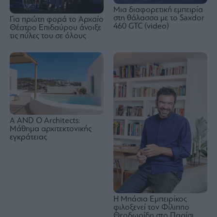
Μια διαφορετική εμπειρία
στη θάλασσα με το Saxdor
Για πρώτη φορά το Αρχαίο
460 GTC (video)
Θέατρο Επιδαύρου άνοιξε
τις πύλες του σε όλους
A AND O Architects:
Μάθημα αρχιτεκτονικής
εγκράτειας
Η Μπάσια Εμπειρίκος
φιλοξενεί τον Φίλιππο
Θεοδωρίδη στο Παρίσι