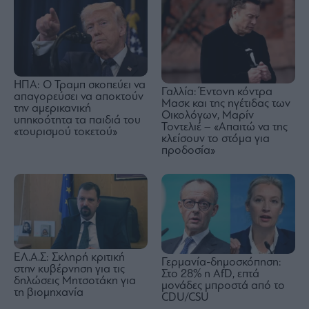
ΗΠΑ: Ο Τραμπ σκοπεύει να
Γαλλία: Έντονη κόντρα
απαγορεύσει να αποκτούν
Μασκ και της ηγέτιδας των
την αμερικανική
Οικολόγων, Μαρίν
υπηκοότητα τα παιδιά του
Τοντελιέ – «Απαιτώ να της
«τουρισμού τοκετού»
κλείσουν το στόμα για
προδοσία»
ΕΛ.Α.Σ: Σκληρή κριτική
Γερμανία-δημοσκόπηση:
στην κυβέρνηση για τις
Στο 28% η AfD, επτά
δηλώσεις Μητσοτάκη για
μονάδες μπροστά από το
τη βιομηχανία
CDU/CSU