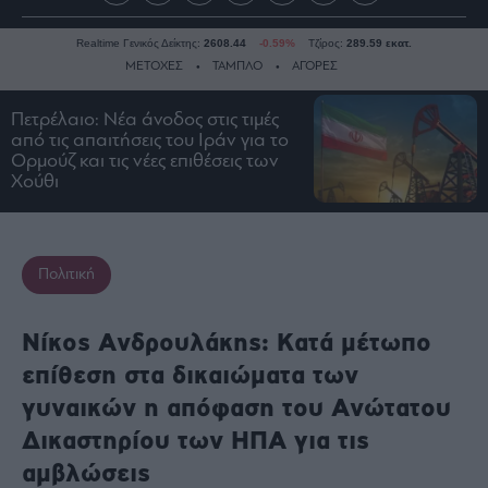
Realtime Γενικός Δείκτης:
2608.44
-0.59%
Τζίρος:
289.59 εκατ.
ΜΕΤΟΧΕΣ
ΤΑΜΠΛΟ
ΑΓΟΡΕΣ
Πετρέλαιο: Νέα άνοδος στις τιμές
από τις απαιτήσεις του Ιράν για το
Ειδήσεις
Ορμούζ και τις νέες επιθέσεις των
Οικονομία
Χούθι
Business
Τράπεζες
Ναυτιλία
Πολιτική
Real
Estate
Νίκος Ανδρουλάκης: Κατά μέτωπο
Ενέργεια
επίθεση στα δικαιώματα των
Πολιτική
γυναικών η απόφαση του Ανώτατου
Πολιτισμός
Δικαστηρίου των ΗΠΑ για τις
Κοινωνία
αμβλώσεις
Law