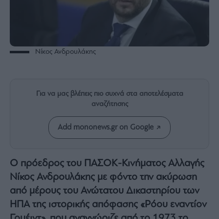
Rumors
ESG
Today
Mononews2030
Νίκος Ανδρουλάκης
Άρθρα
Συνεντεύξεις
Για να μας βλέπεις πιο συχνά στα αποτελέσματα
αναζήτησης
Add mononews.gr on Google
Les
Bons
Vivants
Ο πρόεδρος του ΠΑΣΟΚ-Κινήματος Αλλαγής
Auto
Νίκος Ανδρουλάκης με φόντο την ακύρωση
Life
από μέρους του Ανώτατου Δικαστηρίου των
&
Style
ΗΠΑ της ιστορικής απόφασης «Ρόου εναντίον
Υγεία
Γουέιντ» ,που αναγνώριζε από το 1973 το