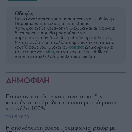
Οδηγίες
Για να σχολιάσετε χρησιμοποιήστε ένα ψευδώνυμο.
Παρακαλούμε σχολιάζετε με σεβασμό.
Χρησιμοποιείτε κατανοητή γλώσσα και αποφύγετε
διατυπώσεις που θα μπορούσαν να
παρερμηνευτούν ή να θεωρηθούν προσβλητικές.
Με την ανάρτηση σχολίου, συμφωνείτε να τηρείτε
τους Όρους του ιστότοπου
contact
Δημιουργήστε
το account σας
εδώ
, για να κάνετε like, dislike ή
report ακατάλληλα/προσβλητικά σχόλια.
ΔΗΜΟΦΙΛΗ
Για ποιον χτυπάει η καμπάνα, ποιοι δεν
κοιμούνται τα βράδια και ποια μετοχή μπορεί
να ανέβει 100%
06.08.2026
Η απαγόρευση έφερε… συμφωνία-ρεκόρ με