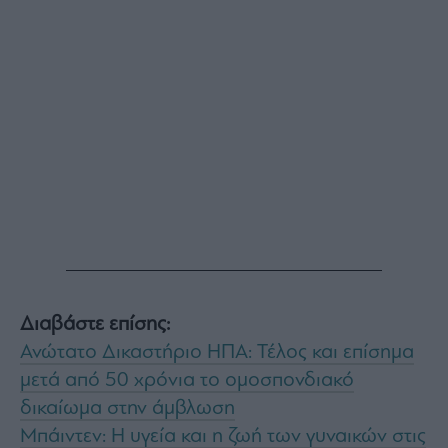
Monocle
Media
Lab
Mononews100
Εγγραφείτε
στο
Newsletter
του
mononews.gr
Διαβάστε επίσης:
Ανώτατο Δικαστήριο ΗΠΑ: Τέλος και επίσημα
μετά από 50 χρόνια το ομοσπονδιακό
By
δικαίωμα στην άμβλωση
submitting
your
Μπάιντεν: Η υγεία και η ζωή των γυναικών στις
email,
you