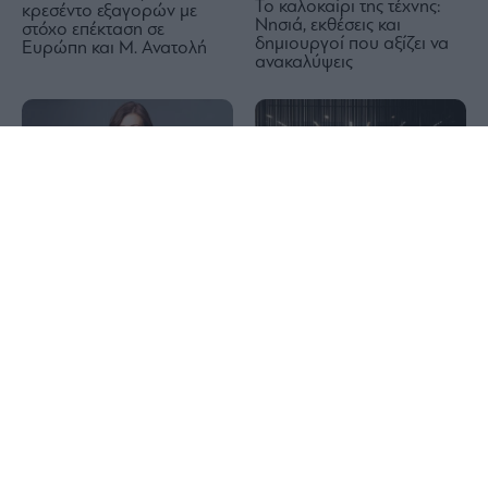
Το καλοκαίρι της τέχνης:
κρεσέντο εξαγορών με
Νησιά, εκθέσεις και
στόχο επέκταση σε
δημιουργοί που αξίζει να
Ευρώπη και Μ. Ανατολή
ανακαλύψεις
1x
Ελένη Βρεττού: Στόχος
Ο (πεισματάρης)
καθαρή πιστωτική
Ευάγγελος Μυτιληναίος, το
επέκταση έως €1,4 δισ. για
απίθανο comeback της
την CrediaBank – Στο
Μetlen και η συντριβή των
«ραντάρ» νέα deals
short – Όλο το
παρασκήνιο