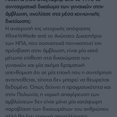
Architecture
συνταγματικό δικαίωμα των γυναικών στην
&
άμβλωση, σχολίασε στα μέσα κοινωνικής
Design
δικτύωσης:
Fashion
&
Η ανατροπή της ιστορικής απόφασης
Art
#RoeVsWade από το Ανώτατο Δικαστήριο
Watches
των ΗΠΑ, που ουσιαστικά ποινικοποιεί την
Yachts
πρόσβαση στην άμβλωση, είναι μία κατά
Table
μέτωπο επίθεση στα δικαιώματα των
For
γυναικών και μία ακόμα δραματική
Two
υπενθύμιση ότι σε μία εποχή που η συντήρηση
αντεπιτίθεται, τίποτα δεν μπορεί να θεωρείται
δεδομένο. Όπως δείχνει η πραγματικότητα και
Μετοχές
στην Πολωνία, η νομική απαγόρευση των
Αγορές
αμβλώσεων δεν είναι μόνο μία κατάφωρη
Trader's
παραβίαση των δικαιωμάτων του ανθρώπου
book
αλλά θα έχει τραγικά αποτελέσματα