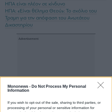
agree
ΗΠΑ είναι πλέον σε κίνδυνο
to
our
ΗΠΑ: «Είναι θέλημα Θεού»: Το σχόλιο του
Terms
and
Τραμπ για την απόφαση του Ανωτάτου
Privacy
Notice.
You
Δικαστηρίου
can
opt
out
at
any
time.
This
site
is
protected
by
reCAPTCHA
and
the
Google
Privacy
Policy
and
Terms
of
Mononews -
Do Not Process My Personal
Service
apply.
Information
If you wish to opt-out of the sale, sharing to third parties, or
ότητα
processing of your personal or sensitive information for
ι
ίες