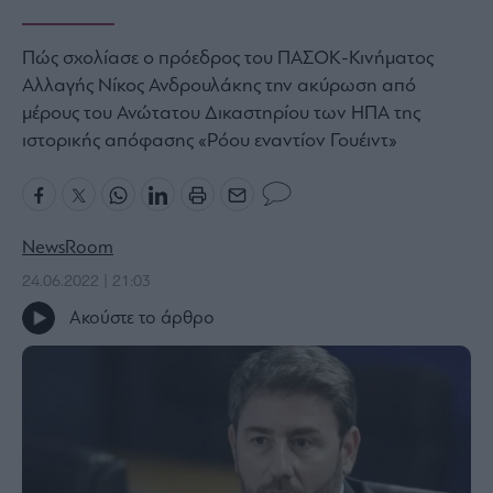
Bloomberg
Πώς σχολίασε ο πρόεδρος του ΠΑΣΟΚ-Κινήματος
Financial
Times
Αλλαγής Νίκος Ανδρουλάκης την ακύρωση από
μέρους του Ανώτατου Δικαστηρίου των ΗΠΑ της
ιστορικής απόφασης «Ρόου εναντίον Γουέιντ»
The
Wiseman
Room
NewsRoom
301
24.06.2022 | 21:03
My
Story
Ακούστε το άρθρο
Media
Winners
&
Losers
Επι-
θετικά