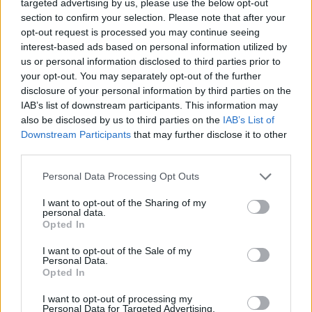
targeted advertising by us, please use the below opt-out
ας
section to confirm your selection. Please note that after your
οι
opt-out request is processed you may continue seeing
ήσης
interest-based ads based on personal information utilized by
us or personal information disclosed to third parties prior to
4
your opt-out. You may separately opt-out of the further
news.gr
disclosure of your personal information by third parties on the
ghts
IAB’s list of downstream participants. This information may
rved
also be disclosed by us to third parties on the
IAB’s List of
Downstream Participants
that may further disclose it to other
third parties.
Personal Data Processing Opt Outs
I want to opt-out of the Sharing of my
personal data.
Opted In
I want to opt-out of the Sale of my
Personal Data.
Opted In
αμβλώσεις
ΗΠΑ
Νίκος Ανδρουλάκης
I want to opt-out of processing my
ΠΑΣΟΚ-ΚΙΝΑΛ
Personal Data for Targeted Advertising.