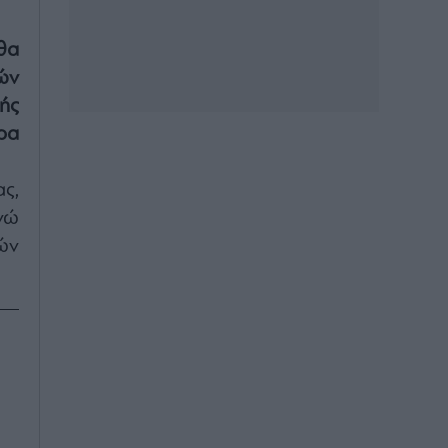
θα
ών
ής
ρα
ς,
νώ
ών