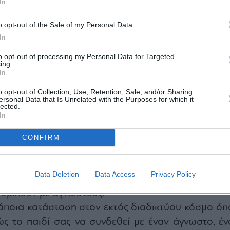
In
o opt-out of the Sale of my Personal Data.
In
α μένα ότι μια πλήρης απαγόρευση είναι η σωσ
to opt-out of processing my Personal Data for Targeted
ing.
In
με τον καιρό τις συζητήσεις που κάνουν οι γονείς 
ων παιδιών. Θα κάνει τεράστια διαφορά, θα κάνει 
o opt-out of Collection, Use, Retention, Sale, and/or Sharing
ersonal Data that Is Unrelated with the Purposes for which it
σφαλή, θα τα κάνει πιο ευτυχισμένα, θα τους δώσ
lected.
In
νο, περισσότερη ασφάλεια, περισσότερη ελευθερ
ι περισσότερες ευκαιρίες».
CONFIRM
παγόρευση σε πλατφόρμες όπως το TikTok, 
Instagram, ο Στάρμερ δήλωσε ότι θα λάβει μέτρα κ
Data Deletion
Data Access
Privacy Policy
ιών gaming και ζωντανής μετάδοσης που επιτρέπο
νομιλούν με αγνώστους.
άποια κατάσταση στον εκτός διαδικτύου κόσμο όπ
ς το παιδί σας να συνδεθεί με έναν άγνωστο, έν