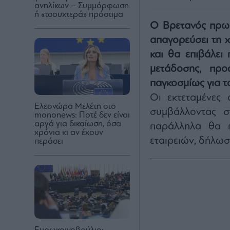
ανηλίκων – Συμμόρφωση
ή «τσουχτερά» πρόστιμα
Ο Βρετανός πρ
απαγορεύσει τη χ
και θα επιβάλει
μετάδοσης, πρ
παγκοσμίως για τ
Οι εκτεταμένες 
Ελεονώρα Μελέτη στο
συμβάλλοντας σ
mononews: Ποτέ δεν είναι
αργά για δικαίωση, όσα
παράλληλα θα π
χρόνια κι αν έχουν
εταιρειών, δήλωσ
περάσει