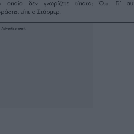
ν οποίο δεν γνωρίζετε τίποτα; Όχι. Γι’ αυ
άση», είπε ο Στάρμερ.