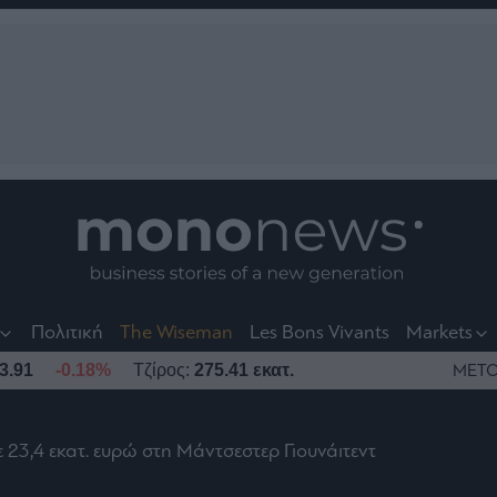
nt
t
t
Πολιτική
The Wiseman
Les Bons Vivants
Markets
3.91
-0.18%
Τζίρος:
275.41 εκατ.
ΜΕΤΟ
23,4 εκατ. ευρώ στη Μάντσεστερ Γιουνάιτεντ
το