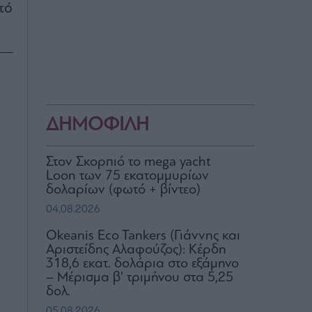
τό
ΔΗΜΟΦΙΛΗ
Στον Σκορπιό το mega yacht
Loon των 75 εκατομμυρίων
δολαρίων (φωτό + βίντεο)
04.08.2026
Okeanis Eco Tankers (Γιάννης και
Αριστείδης Αλαφούζος): Κέρδη
318,6 εκατ. δολάρια στο εξάμηνο
– Μέρισμα β’ τριμήνου στα 5,25
δολ.
05.08.2026