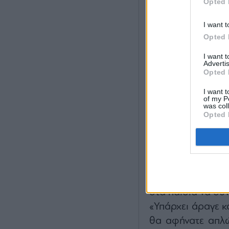
Opted 
I want t
Opted 
«Είναι σαφές γι
I want 
επιλογή», είπε.
Advertis
Opted 
«Αυτό θα αλλάξει 
τις προσδοκίες τ
I want t
of my P
παιδιά μας πιο α
was col
Opted 
περισσότερο χρό
να μεγαλώσουν κα
Πέρα από την α
Snapchat και το 
κατά των υπηρεσ
στα παιδιά να συ
«Υπάρχει άραγε κ
θα αφήνατε απλώ