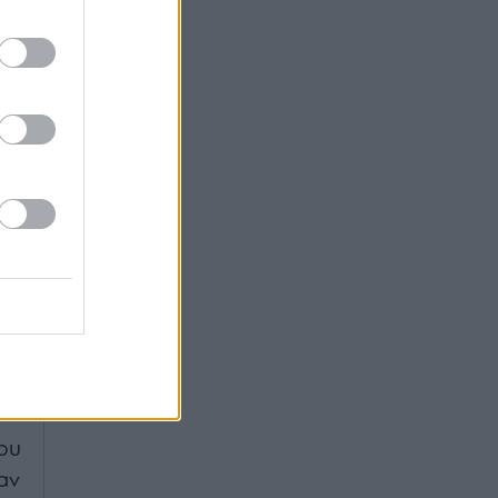
τή
και
τα
ει
ία
το
αι
υν
ου
αν