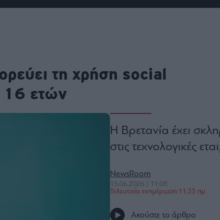
ου
r
ail,
ορεύει τη χρήση social
s and
n opt
te is
ν 16 ετών
CHA
acy
rvice
Η Βρετανία έχει σκλη
στις τεχνολογικές εται
NewsRoom
15.06.2026 | 11:08
Τελευταία ενημέρωση:11:33 πμ
Ακούστε το άρθρο