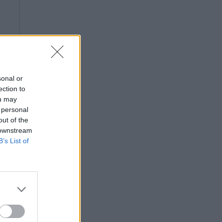
sonal or
ection to
ou may
 personal
out of the
 downstream
B’s List of