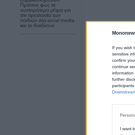
Ευρωκοινοβούλιο:
Πράσινο φως σε
αυστηρότερα μέτρα για
την προστασία των
παιδιών στα social media
και το διαδίκτυο
Mononew
If you wish 
sensitive in
confirm you
continue se
information 
further disc
participants
Downstream 
Persona
I want t