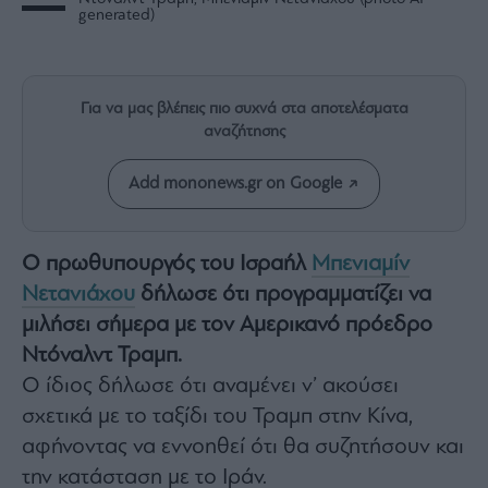
Rumors
generated)
ESG
Today
Mononews2030
Για να μας βλέπεις πιο συχνά στα αποτελέσματα
Άρθρα
αναζήτησης
Συνεντεύξεις
Add mononews.gr on Google
Ο πρωθυπουργός του Ισραήλ
Μπενιαμίν
Νετανιάχου
δήλωσε ότι προγραμματίζει να
Les
Bons
μιλήσει σήμερα με τον Αμερικανό πρόεδρο
Vivants
Ντόναλντ Τραμπ.
Auto
Ο ίδιος δήλωσε ότι αναμένει ν’ ακούσει
Life
σχετικά με το ταξίδι του Τραμπ στην Κίνα,
&
αφήνοντας να εννοηθεί ότι θα συζητήσουν και
Style
την κατάσταση με το Ιράν.
Υγεία