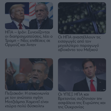
ΗΠΑ – Ιράν: Συνεχίζονται
οι διαπραγματεύσεις, λέει ο
Οι ΗΠΑ αναστέλλουν τις
Τραμπ – Νέες επιθέσεις σε
εισαγωγές από τον
Ορμούζ και Άντεν
μεγαλύτερο παραγωγό
αβοκάντο του Μεξικού
Πεζεσκιάν: Η επικοινωνία
Οι ΥΠΕΞ ΗΠΑ και
με τον ανώτατο ηγέτη
Βρετανίας συζήτησαν την
Μοτζτάμπα Χαμενεΐ είναι
ασφάλεια της Ευρώπης και
«τώρα πολύ δύσκολη»
της Ουκρανίας