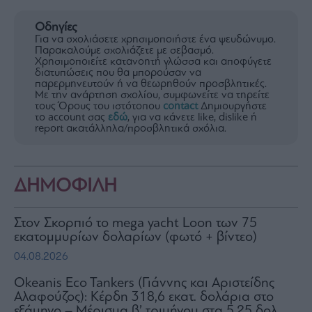
Οδηγίες
Για να σχολιάσετε χρησιμοποιήστε ένα ψευδώνυμο.
Παρακαλούμε σχολιάζετε με σεβασμό.
Χρησιμοποιείτε κατανοητή γλώσσα και αποφύγετε
διατυπώσεις που θα μπορούσαν να
παρερμηνευτούν ή να θεωρηθούν προσβλητικές.
Με την ανάρτηση σχολίου, συμφωνείτε να τηρείτε
τους Όρους του ιστότοπου
contact
Δημιουργήστε
το account σας
εδώ
, για να κάνετε like, dislike ή
report ακατάλληλα/προσβλητικά σχόλια.
ΔΗΜΟΦΙΛΗ
Στον Σκορπιό το mega yacht Loon των 75
εκατομμυρίων δολαρίων (φωτό + βίντεο)
04.08.2026
Okeanis Eco Tankers (Γιάννης και Αριστείδης
Αλαφούζος): Κέρδη 318,6 εκατ. δολάρια στο
εξάμηνο – Μέρισμα β’ τριμήνου στα 5,25 δολ.