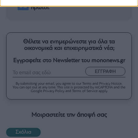
Google News
και ενημερωθείτε
πρώτοι.
Θέλετε να ενημερώνεστε για όλα τα
οικονομικά και επιχειρηματικά νέα;
Εγγραφείτε στο Newsletter του mononews.gr
ΕΓΓΡΑΦΗ
By submitting your email, you agree to our Terms and Privacy Notice.
You can opt out at any time. This site is protected by reCAPTCHA and the
Google Privacy Policy and Terms of Service apply.
Μοιραστείτε την άποψή σας
Σχόλια