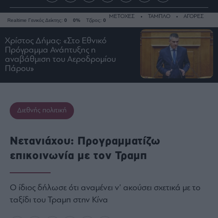
ΜΕΤΟΧΕΣ
ΤΑΜΠΛΟ
ΑΓΟΡΕΣ
Realtime Γενικός Δείκτης:
0
0%
Τζίρος:
0
Χρίστος Δήμας: «Στο Εθνικό
Πρόγραμμα Ανάπτυξης η
αναβάθμιση του Αεροδρομίου
Ειδήσεις
Πάρου»
Οικονομία
Business
Τράπεζες
Διεθνής πολιτική
Ναυτιλία
Real
Νετανιάχου: Προγραμματίζω
Estate
επικοινωνία με τον Τραμπ
Ενέργεια
Πολιτική
Ο ίδιος δήλωσε ότι αναμένει ν’ ακούσει σχετικά με το
Πολιτισμός
ταξίδι του Τραμπ στην Κίνα
Κοινωνία
Law