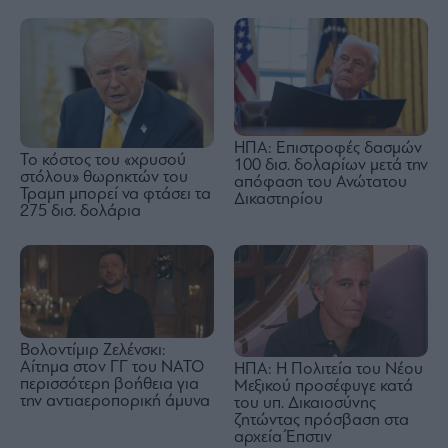
ΗΠΑ: Επιστροφές δασμών
Το κόστος του «χρυσού
100 δισ. δολαρίων μετά την
στόλου» θωρηκτών του
απόφαση του Ανώτατου
Τραμπ μπορεί να φτάσει τα
Δικαστηρίου
275 δισ. δολάρια
Βολοντίμιρ Ζελένσκι:
Αίτημα στον ΓΓ του ΝΑΤΟ
ΗΠΑ: Η Πολιτεία του Νέου
περισσότερη βοήθεια για
Μεξικού προσέφυγε κατά
την αντιαεροπορική άμυνα
του υπ. Δικαιοσύνης
ζητώντας πρόσβαση στα
αρχεία Έπστιν