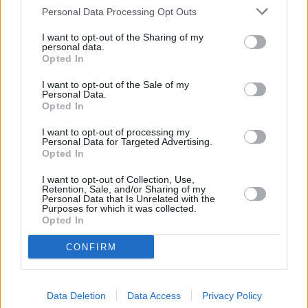
ας
Personal Data Processing Opt Outs
οι
ήσης
I want to opt-out of the Sharing of my
ΕΙΔΗΣΕΙΣ ΣΗΜΕΡΑ
personal data.
Opted In
Χρίστος Δήμας: «Στο Εθνικό Πρόγραμμα
4
news.gr
I want to opt-out of the Sale of my
Ανάπτυξης η αναβάθμιση του Αεροδρομίου
ghts
Personal Data.
rved
Opted In
Πάρου»
Ε.Β.Ε.Π.: Συνάντηση συνεργασίας με τον
I want to opt-out of processing my
Personal Data for Targeted Advertising.
Τάκη Θεοδωρικάκο ενόψει ΔΕΘ –
Opted In
«Κοστολόγηση των προτάσεων του Ε.Β.Ε.Π.»
I want to opt-out of Collection, Use,
Χωρίς ενεργό μέτωπο η φωτιά στο Καρύδι
Retention, Sale, and/or Sharing of my
Personal Data that Is Unrelated with the
Σητείας
Purposes for which it was collected.
Opted In
FIFA: Ζήτησε συγγνώμη στις 211
ομοσπονδίες για την υπόθεση των εμπορικών
CONFIRM
δικαιωμάτων
Data Deletion
Data Access
Privacy Policy
Ακολουθήστε το mononews.gr στο