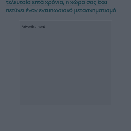
τελευταία επτά χρόνια, η χώρα σας έχει
Monocle
Media
πετύχει έναν εντυπωσιακό μετασχηματισμό
Lab
Mononews100
Εγγραφείτε
στο
Newsletter
του
mononews.gr
By
submitting
your
email,
you