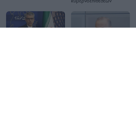
κυβερνοεπιθέσεων
1x
Ιράν: Επιβεβαίωσε την
συμφωνία με το Ομάν για
Metlen: Εκτοξεύτηκαν στα
τη νέα θαλάσσια διαδρομή
€313 εκατ. τα κέρδη –
στο Ορμούζ – Το μήνυμα
Εκρηκτικό εξάμηνο με
προς ΗΠΑ
EBITDA-ρεκόρ €550 εκατ.
Χρυσός: Πάνω από τα
Ιός Δυτικού Νείλου: Στα 65
4.300 δολάρια με φόντο
τα κρούσματα στην
την συμφωνία Ιράν – Ομάν
Ελλάδα με 6 θανάτους –
για το Ορμούζ
23 νέα μέσα σε μία