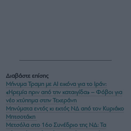
Buy-
Hold-
Sell
The
Value
Investor
Crypto
Χρηματιστηριακές
Ανακοινώσεις
Creative
Διαβάστε επίσης
Content
Μήνυμα Τραμπ με AI εικόνα για το Ιράν:
Branded
«Ηρεμία πριν από την καταιγίδα» – Φόβοι για
Content
νέο χτύπημα στην Τεχεράνη
Reports
&
Μηνύματα εντός κι εκτός ΝΔ από τον Κυριάκο
Branded
Μητσοτάκη
Content
Calendar
Μετσόλα στο 16ο Συνέδριο της ΝΔ: Τα