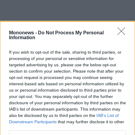
agree
to
our
Terms
and
Privacy
Notice.
You
Mononews -
Do Not Process My Personal
can
opt
Information
out
at
any
time.
If you wish to opt-out of the sale, sharing to third parties, or
This
site
processing of your personal or sensitive information for
is
targeted advertising by us, please use the below opt-out
protected
by
section to confirm your selection. Please note that after your
reCAPTCHA
and
opt-out request is processed you may continue seeing
the
Google
interest-based ads based on personal information utilized by
Privacy
us or personal information disclosed to third parties prior to
Policy
and
your opt-out. You may separately opt-out of the further
Terms
of
disclosure of your personal information by third parties on the
Service
Μπενιαμίν Νετανιάχου
Ντόναλντ Τραμπ
apply.
IAB’s list of downstream participants. This information may
also be disclosed by us to third parties on the
IAB’s List of
Downstream Participants
that may further disclose it to other
Πόλεμος στο Ιράν
ότητα
third parties.
ι
ίες