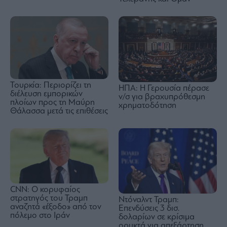
Τουρκία: Περιορίζει τη
ΗΠΑ: Η Γερουσία πέρασε
διέλευση εμπορικών
ν/σ για βραχυπρόθεσμη
πλοίων προς τη Μαύρη
χρηματοδότηση
Θάλασσα μετά τις επιθέσεις
CNN: Ο κορυφαίος
στρατηγός του Τραμπ
Ντόναλντ Τραμπ:
αναζητά «έξοδο» από τον
Επενδύσεις 3 δισ.
πόλεμο στο Ιράν
δολαρίων σε κρίσιμα
ορυκτά για απεξάρτηση