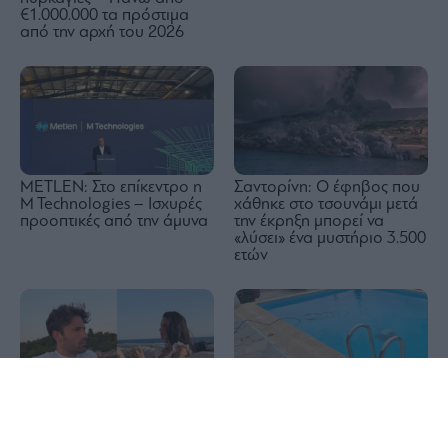
€1.000.000 τα πρόστιμα
από την αρχή του 2026
METLEN: Στο επίκεντρο η
Σαντορίνη: Ο έφηβος που
M Technologies – Ισχυρές
χάθηκε στο τσουνάμι μετά
προοπτικές από την άμυνα
την έκρηξη μπορεί να
«λύσει» ένα μυστήριο 3.500
ετών
1x
Τραγωδία στην Πάρο:
Διακοπές με yacht για τον
Πνίγηκε 4χρονο παιδί σε
Κωνσταντίνο Αργυρό και