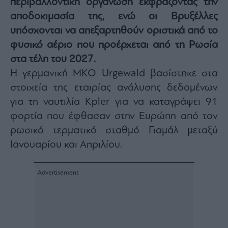
περιβαλλοντική οργάνωση εκφράζοντας την
Architecture
αποδοκιμασία της, ενώ οι Βρυξέλλες
&
υπόσχονται να απεξαρτηθούν οριστικά από το
Design
φυσικό αέριο που προέρχεται από τη Ρωσία
Fashion
&
στα τέλη του 2027.
Art
Η γερμανική ΜΚΟ Urgewald βασίστηκε στα
Watches
στοιχεία της εταιρίας ανάλυσης δεδομένων
Yachts
για τη ναυτιλία Kpler για να καταγράψει 91
Table
φορτία που έφθασαν στην Ευρώπη από τον
For
Two
ρωσικό τερματικό σταθμό Γιαμάλ μεταξύ
Ιανουαρίου και Απριλίου.
Μετοχές
Αγορές
Trader's
book