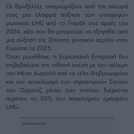
agree
Οι Βρυξέλλες αναγνωρίζουν από την πλευρά
to
our
τους μια ελαφρά αύξηση των εισαγωγών
Terms
and
Privacy
ρωσικού LNG από το Γιαμάλ στις αρχές του
Notice.
You
2026, κάτι που θα μπορούσε να εξηγηθεί από
can
opt
μια αύξηση της ζήτησης φυσικού αερίου στην
out
at
any
Ευρώπη το 2025.
time.
This
Όταν ρωτήθηκε, η Ευρωπαϊκή Επιτροπή δεν
site
is
επιβεβαίωσε την πιθανή σχέση με τον πόλεμο
protected
by
reCAPTCHA
στη Μέση Ανατολή από τα τέλη Φεβρουαρίου
and
the
και τον αποκλεισμό των στρατηγικών Στενών
Google
Privacy
του Ορμούζ, μέσω των οποίων διέρχεται
Policy
and
Terms
περίπου το 20% του παγκόσμιου εμπορίου
of
Service
LNG.
apply.
ότητα
ι
ίες