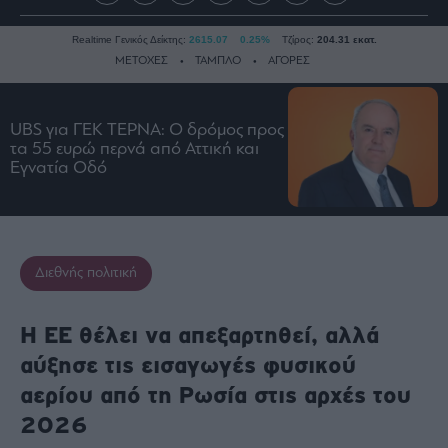
Realtime Γενικός Δείκτης:
2615.07
0.25%
Τζίρος:
204.31 εκατ.
ΜΕΤΟΧΕΣ
ΤΑΜΠΛΟ
ΑΓΟΡΕΣ
UBS για ΓΕΚ ΤΕΡΝΑ: Ο δρόμος προς
Ειδήσεις
τα 55 ευρώ περνά από Αττική και
Οικονομία
Εγνατία Οδό
Business
Τράπεζες
Ναυτιλία
Διεθνής πολιτική
Real
Estate
Ενέργεια
Η ΕΕ θέλει να απεξαρτηθεί, αλλά
Πολιτική
αύξησε τις εισαγωγές φυσικού
Πολιτισμός
αερίου από τη Ρωσία στις αρχές του
Κοινωνία
2026
Law