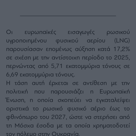
Monocle
Media
Lab
Οι ευρωπαϊκές εισαγωγές ρωσικού
Mononews100
υγροποιημένου φυσικού αερίου (LNG)
παρουσίασαν επομένως αύξηση κατά 17,2%
σε σχέση με την αντίστοιχη περίοδο το 2025,
Εγγραφείτε
περνώντας από 5,71 εκατομμύρια τόνους σε
στο
6,69 εκατομμύρια τόνους.
Newsletter
του
Η τάση αυτή έρχεται σε αντίθεση με την
mononews.gr
πολιτική που παρουσιάζει η Ευρωπαϊκή
Ένωση, η οποία σκοπεύει να εγκαταλείψει
οριστικά το ρωσικό φυσικό αέριο έως το
φθινόπωρο του 2027, ώστε να στερήσει από
By
τη Μόσχα έσοδα με τα οποία χρηματοδοτεί
submitting
your
email,
τον πόλεμο στην Ουκρανία.
you