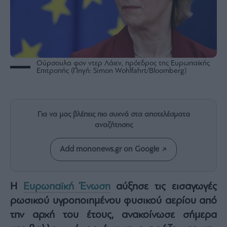
Rumors
ESG
Today
Mononews2030
Άρθρα
Ούρσουλα φον ντερ Λάιεν, πρόεδρος της Ευρωπαϊκής
Επιτροπής (Πηγή: Simon Wohlfahrt/Bloomberg)
Συνεντεύξεις
Για να μας βλέπεις πιο συχνά στα αποτελέσματα
αναζήτησης
Les
Add mononews.gr on Google
Bons
Vivants
Auto
Η
Ευρωπαϊκή Ένωση
αύξησε τις εισαγωγές
Life
&
ρωσικού υγροποιημένου φυσικού αερίου από
Style
την αρχή του έτους, ανακοίνωσε σήμερα
Υγεία