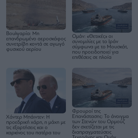
Βουλγαρία: Μη
Ομάν: «Θετικές» οι
επανδρωμένο αεροσκάφος
συνομιλίες με το Ιράν
συνετρίβη κοντά σε αγωγό
σύμφωνα με το Μουσκάτ,
φυσικού αερίου
που προειδοποιεί για
επιθέσεις σε πλοία
Φρουροί της
Επανάστασης: Το άνοιγμα
Χάντερ Μπάιντεν: Η
των Στενών του Ορμούζ
προεδρική χάρη, η μάχη με
δεν σχετίζεται με τις
τις εξαρτήσεις και ο
διαπραγματεύσεις
καρκίνος του πατέρα του
Τεχεράνης και Ομάν