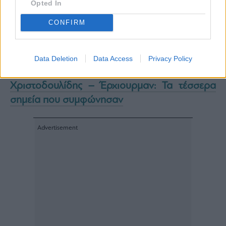
Opted In
WSJ: Προκαταρκτική συμφωνία Apple-Intel
CONFIRM
για την κατασκευή τσιπ – Εκτοξεύτηκε 16% η
μετοχή της Intel
Ισπανία: Ύποπτο χανταϊού υποβάλλεται σε
Data Deletion
Data Access
Privacy Policy
εξετάσεις στο Αλικάντε
Χριστοδουλίδης – Έρχιουρμαν: Τα τέσσερα
σημεία που συμφώνησαν