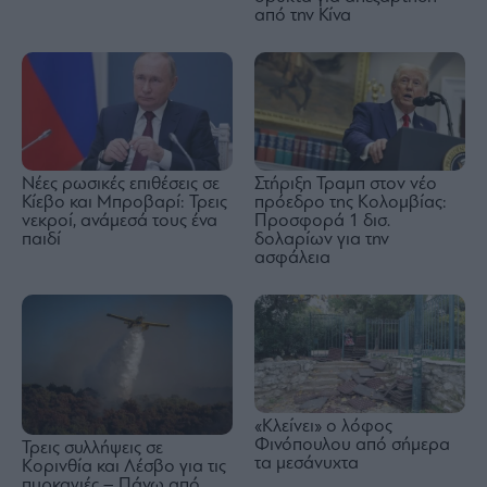
από την Κίνα
Νέες ρωσικές επιθέσεις σε
Στήριξη Τραμπ στον νέο
Κίεβο και Μπροβαρί: Τρεις
πρόεδρο της Κολομβίας:
νεκροί, ανάμεσά τους ένα
Προσφορά 1 δισ.
παιδί
δολαρίων για την
ασφάλεια
«Κλείνει» ο λόφος
Φινόπουλου από σήμερα
Τρεις συλλήψεις σε
τα μεσάνυχτα
Κορινθία και Λέσβο για τις
πυρκαγιές – Πάνω από