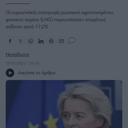
Bloomberg
Οι ευρωπαϊκές εισαγωγές ρωσικού υγροποιημένου
Financial
φυσικού αερίου (LNG) παρουσίασαν επομένως
Times
αύξηση κατά 17,2%
The
Wiseman
NewsRoom
Room
08.05.2026 | 20:34
301
Ακούστε το άρθρο
My
Story
Media
Winners
&
Losers
Επι-
θετικά