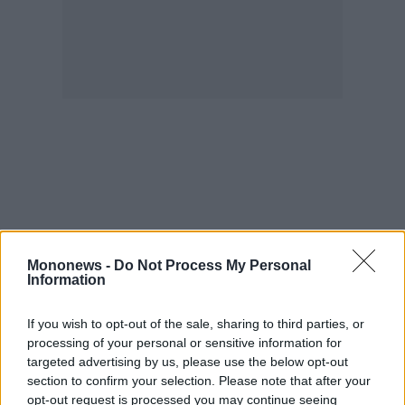
agree
to
our
Terms
and
Privacy
Notice.
You
can
opt
out
at
any
time.
This
site
is
protected
by
reCAPTCHA
and
the
Google
Privacy
Mononews -
Do Not Process My Personal
Policy
Information
and
Terms
of
Service
If you wish to opt-out of the sale, sharing to third parties, or
apply.
processing of your personal or sensitive information for
targeted advertising by us, please use the below opt-out
ότητα
section to confirm your selection. Please note that after your
ι
opt-out request is processed you may continue seeing
ίες