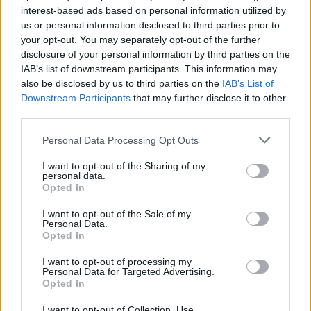
interest-based ads based on personal information utilized by
ας
οι
us or personal information disclosed to third parties prior to
ήσης
Μπέσεντ: Σε καμία περίπτωση δεν θα
your opt-out. You may separately opt-out of the further
disclosure of your personal information by third parties on the
υποστηρίξω τη μείωση των δασμών στις
IAB’s list of downstream participants. This information may
4
καναδικές εισαγωγές στο μηδέν
also be disclosed by us to third parties on the
IAB’s List of
news.gr
ghts
Κατασκοπεία υπέρ Κίνας ομολόγησε ο
Downstream Participants
that may further disclose it to other
rved
third parties.
50χρονος σμήναρχος – Πώς έφτασαν στα
ίχνη του, η παρακολούθηση από την ΕΥΠ
Personal Data Processing Opt Outs
I want to opt-out of the Sharing of my
Belharra
Πολεμικό Ναυτικό
φρεγάτα FDI
personal data.
Opted In
I want to opt-out of the Sale of my
Personal Data.
Opted In
ΕΙΔΗΣΕΙΣ ΣΗΜΕΡΑ
I want to opt-out of processing my
Personal Data for Targeted Advertising.
Οργή στην Τουρκία για την υπογραφή του
Opted In
Ειδικού Χωροταξικού Πλαίσιου για τον
I want to opt-out of Collection, Use,