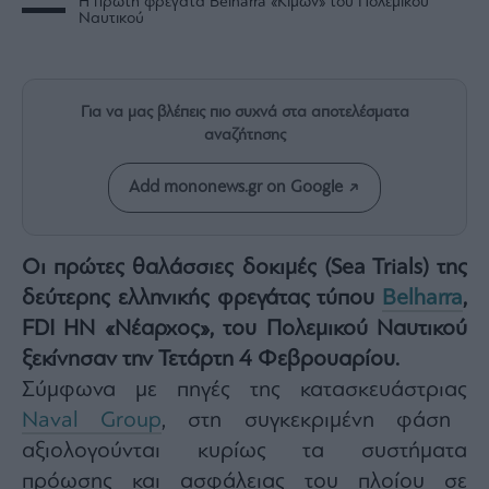
H πρώτη φρεγάτα Belharra «Κίμων» του Πολεμικού
Rumors
Ναυτικού
ESG
Today
Mononews2030
Για να μας βλέπεις πιο συχνά στα αποτελέσματα
Άρθρα
αναζήτησης
Συνεντεύξεις
Add mononews.gr on Google
Οι πρώτες θαλάσσιες δοκιμές (Sea Trials) της
δεύτερης ελληνικής φρεγάτας τύπου
Belharra
,
Les
Bons
FDI HN «Νέαρχος», του Πολεμικού Ναυτικού
Vivants
ξεκίνησαν την Τετάρτη 4 Φεβρουαρίου.
Auto
Σύμφωνα με πηγές της κατασκευάστριας
Life
Naval Group
, στη συγκεκριμένη φάση
&
Style
αξιολογούνται κυρίως τα συστήματα
πρόωσης και ασφάλειας του πλοίου σε
Υγεία