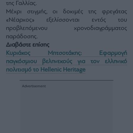
Monocle
της Γαλλίας.
Media
Μέχρι στιγμής, οι δοκιμές της φρεγάτας
Lab
«Νέαρχος» εξελίσσονται εντός του
προβλεπόμενου χρονοδιαγράμματος
παράδοσης.
Mononews100
Διαβάστε επίσης
Κυριάκος Μητσοτάκης: Εφαρμογή
παγκόσμιου βεληνεκούς για τον ελληνικό
Εγγραφείτε
πολιτισμό το Hellenic Heritage
στο
Newsletter
του
mononews.gr
By
submitting
your
email,
you