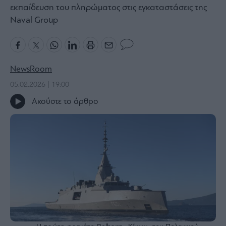
εκπαίδευση του πληρώματος στις εγκαταστάσεις της
Bloomberg
Naval Group
Financial
Times
NewsRoom
05.02.2026 | 19:00
The
Wiseman
Ακούστε το άρθρο
Room
301
My
Story
Media
Winners
&
Losers
Επι-
θετικά