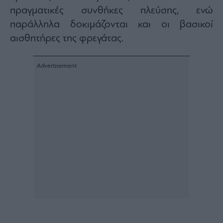
πραγματικές συνθήκες πλεύσης, ενώ
Architecture
&
παράλληλα δοκιμάζονται και οι βασικοί
Design
αισθητήρες της φρεγάτας.
Fashion
&
Art
Watches
Yachts
Table
For
Two
Μετοχές
Αγορές
Trader's
book