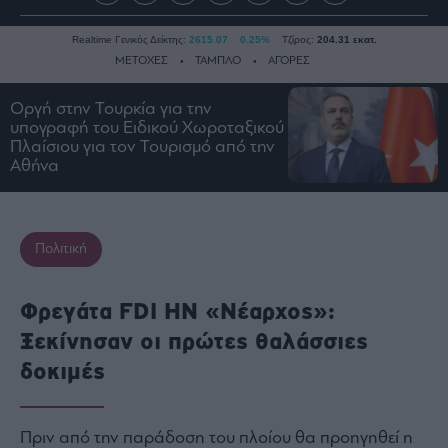
Realtime Γενικός Δείκτης:
2615.07
0.25%
Τζίρος:
204.31 εκατ.
ΜΕΤΟΧΕΣ
ΤΑΜΠΛΟ
ΑΓΟΡΕΣ
Οργή στην Τουρκία για την
υπογραφή του Ειδικού Χωροταξικού
Ειδήσεις
Πλαίσιου για τον Τουρισμό από την
Οικονομία
Αθήνα
Business
Τράπεζες
Πολιτική
Ναυτιλία
Real
Estate
Φρεγάτα FDI HN «Νέαρχος»:
Ενέργεια
Ξεκίνησαν οι πρώτες θαλάσσιες
Πολιτική
δοκιμές
Πολιτισμός
Κοινωνία
Πριν από την παράδοση του πλοίου θα προηγηθεί η
Law