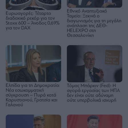
Εθνικό Αναπτυξιακό
Ευρωαγορές: Τέταρτο
Ταμείο: Ξεκινά ο
διαδοχικό ρεκόρ για τον
διαγωνισμός για τη μεγάλη
Stoxx 600 – Άνοδος 0,69%
ανάπλαση της ΔΕΘ-
για τον DAX
HELEXPO στη
Θεσσαλονίκη
Ελπίδα για τη Δημοκρατία:
Τόμας Μπάρκιν (Fed): Η
Νέα εσωκομματική
αγορά εργασίας των ΗΠΑ
σύγκρουση – Πυρά κατά
δεν είναι ούτε αδύναμη
Καρυστιανού, Γρατσία και
ούτε υπερβολικά ισχυρή
Γαλανού