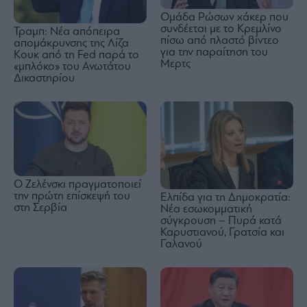
Ομάδα Ρώσων χάκερ που
συνδέεται με το Κρεμλίνο
Τραμπ: Νέα απόπειρα
πίσω από πλαστό βίντεο
απομάκρυνσης της Λίζα
για την παραίτηση του
Κουκ από τη Fed παρά το
Μερτς
«μπλόκο» του Ανωτάτου
Δικαστηρίου
Ο Ζελένσκι πραγματοποιεί
την πρώτη επίσκεψή του
Ελπίδα για τη Δημοκρατία:
στη Σερβία
Νέα εσωκομματική
σύγκρουση – Πυρά κατά
Καρυστιανού, Γρατσία και
Γαλανού