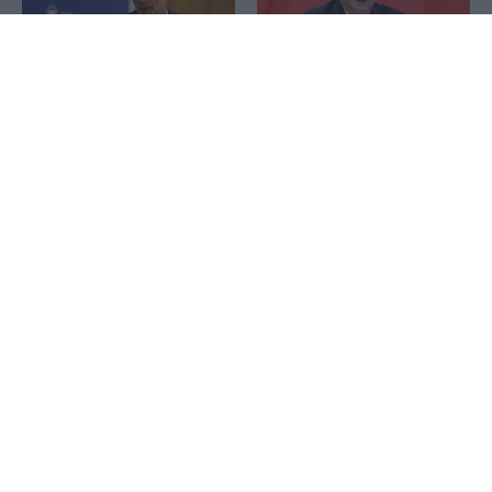
1x
Σκέρτσος: Το ΠΑΣΟΚ
NYT: Οι εξαγωγές της Κίνας
υποκαθιστά την οικονομική
καλπάζουν παρά τα
ανάλυση με πολιτική
εμπορικά εμπόδια
προπαγάνδα
ΣΚΑΪ: Πέντε μήνες CEO
και… τίτλοι τέλους για τον
Γρηγόρη Δημητριάδη – Το
Μπήτρος: Τροποποιήθηκε
παρασκήνιο, τα ταξίδια και
η συμφωνία εξυγίανσης
το «παράθυρο» της
θυγατρικής
επόμενης ημέρας