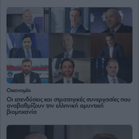
and
Terms
of
Service
apply.
ότητα
ι
ίες
ας
οι
ήσης
4
news.gr
ghts
Οικονομία
rved
Οι επενδύσεις και στρατηγικές συνεργασίες που
αναβαθμίζουν την ελληνική αμυντική
βιομηχανία