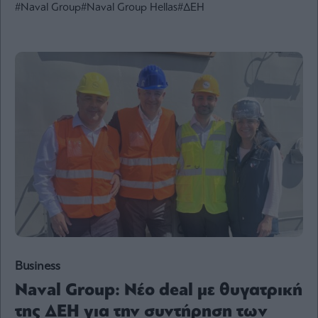
#Naval Group
#Naval Group Hellas
#ΔΕΗ
Ενέργεια
Πολιτική
Πολιτισμός
Κοινωνία
Law
Bloomberg
Financial
Times
The
Wiseman
Room
Business
301
Naval Group: Νέο deal με θυγατρική
My
Story
της ΔΕΗ για την συντήρηση των