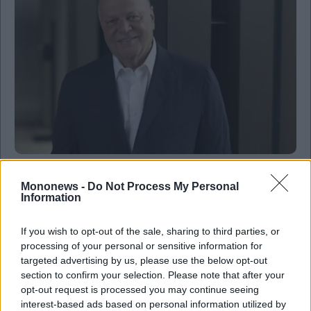
Business
Mononews -
Do Not Process My Personal
Metlen: Συνεχίζεται η συνεργασία ορόσημο με
Information
την Naval Group στο πρόγραμμα των φρεγατών
Belharra
If you wish to opt-out of the sale, sharing to third parties, or
processing of your personal or sensitive information for
targeted advertising by us, please use the below opt-out
section to confirm your selection. Please note that after your
opt-out request is processed you may continue seeing
interest-based ads based on personal information utilized by