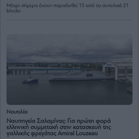
Μέχρι σήμερα έχουν παραδοθεί 15 από τα συνολικά 21
blocks
By
submitting
your
email,
you
agree
to
our
Terms
and
Privacy
Notice.
You
can
opt
out
at
any
time.
This
site
is
protected
Ναυτιλία
by
reCAPTCHA
Ναυπηγεία Σαλαμίνας: Για πρώτη φορά
and
the
ελληνική συμμετοχή στην κατασκευή της
Google
γαλλικής φρεγάτας Amiral Louzeau
Privacy
Policy