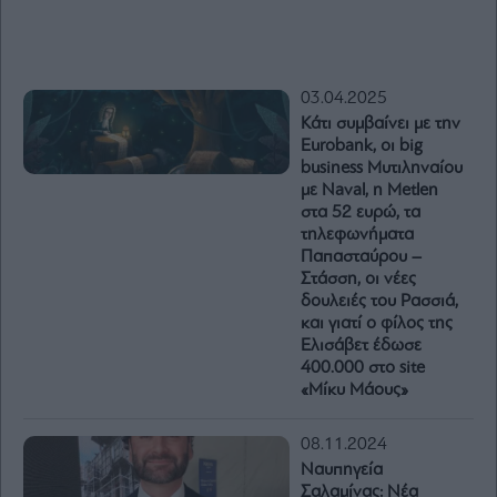
03.04.2025
Κάτι συμβαίνει με την
Eurobank, οι big
business Μυτιληναίου
με Naval, η Metlen
στα 52 ευρώ, τα
τηλεφωνήματα
Παπασταύρου –
Στάσση, οι νέες
δουλειές του Ρασσιά,
και γιατί ο φίλος της
Ελισάβετ έδωσε
400.000 στο site
«Μίκυ Μάους»
08.11.2024
Ναυπηγεία
Σαλαμίνας: Νέα