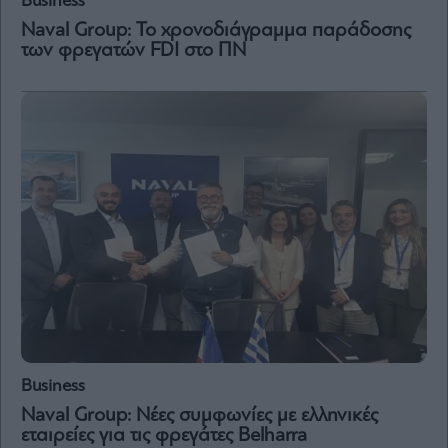
Business
Naval Group: Το χρονοδιάγραμμα παράδοσης
Μετοχές
των φρεγατών FDI στο ΠΝ
Αγορές
Trader's
book
Buy-
Hold-
Sell
The
Value
Investor
Crypto
Χρηματιστηριακές
Ανακοινώσεις
Business
Creative
Content
Naval Group: Νέες συμφωνίες με ελληνικές
εταιρείες για τις φρεγάτες Belharra
Branded