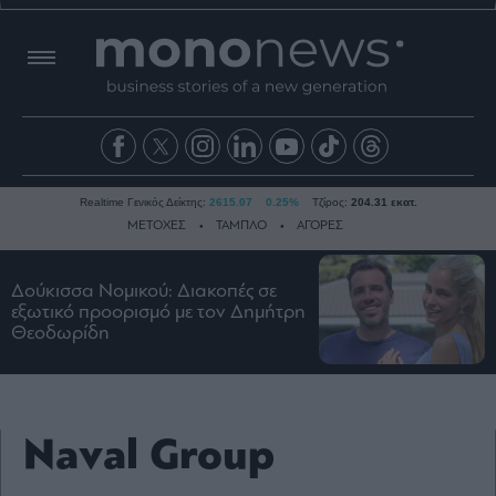
Realtime Γενικός Δείκτης:
2615.07
0.25%
Τζίρος:
204.31 εκατ.
ΜΕΤΟΧΕΣ
ΤΑΜΠΛΟ
ΑΓΟΡΕΣ
Δούκισσα Νομικού: Διακοπές σε
Ειδήσεις
εξωτικό προορισμό με τον Δημήτρη
Θεοδωρίδη
Οικονομία
Business
Τράπεζες
Ναυτιλία
Naval Group
Real
Estate