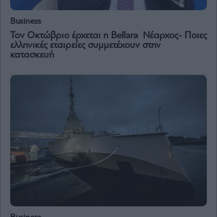
Vivants
Auto
Business
Life
Τον Οκτώβριο έρχεται η Bellara Νέαρχος- Ποιες
&
ελληνικές εταιρείες συμμετέχουν στην
Style
κατασκευή
Υγεία
Architecture
&
Design
Fashion
&
Art
Watches
Yachts
Table
For
Two