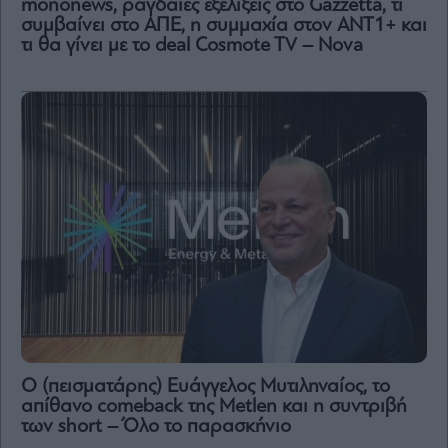
mononews, ραγδαίες εξελίξεις στο Gazzetta, τι
συμβαίνει στο ΑΠΕ, η συμμαχία στον ΑΝΤ1+ και
τι θα γίνει με το deal Cosmote TV – Nova
Ο (πεισματάρης) Ευάγγελος Μυτιληναίος, το
απίθανο comeback της Μetlen και η συντριβή
των short – Όλο το παρασκήνιο