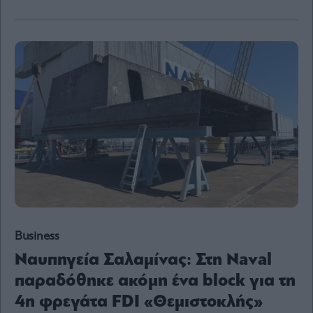
Content
Reports
&
Branded
Content
Calendar
Monocle
Media
Lab
Mononews100
Business
Εγγραφείτε
Ναυπηγεία Σαλαμίνας: Στη Naval
στο
Newsletter
παραδόθηκε ακόμη ένα block για τη
του
4η φρεγάτα FDI «Θεμιστοκλής»
mononews.gr