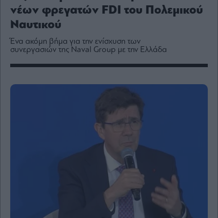
Media
νέων φρεγατών FDI του Πολεμικού
Winners
Ναυτικού
&
Losers
Ένα ακόμη βήμα για την ενίσχυση των
συνεργασιών της Naval Group με την Ελλάδα
Επι-
θετικά
Rumors
ESG
Today
Mononews2030
Άρθρα
Συνεντεύξεις
Les
Bons