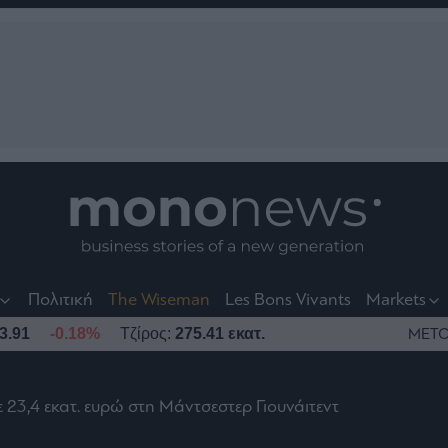
nt
t
t
Πολιτική
The Wiseman
Les Bons Vivants
Markets
3.91
-0.18%
Τζίρος:
275.41 εκατ.
ΜΕΤΟ
23,4 εκατ. ευρώ στη Μάντσεστερ Γιουνάιτεντ
το