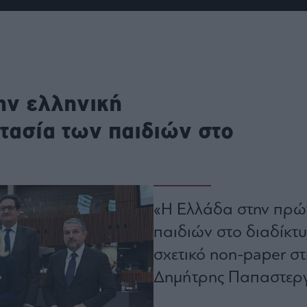
ου
r
ail,
ην ελληνική
s and
n opt
te is
τασία των παιδιών στο
CHA
acy
rvice
«Η Ελλάδα στην πρώτ
παιδιών στο διαδίκτυ
σχετικό non-paper σ
Δημήτρης Παπαστερ