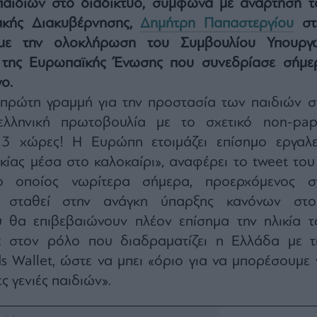
αιδιών στο διαδίκτυο, σύμφωνα με ανάρτηση τ
κής Διακυβέρνησης,
Δημήτρη Παπαστεργίου
στ
με την ολοκλήρωση του Συμβουλίου Υπουργ
ν της Ευρωπαϊκής Ένωσης που συνεδρίασε σήμε
ο.
πρώτη γραμμή για την προστασία των παιδιών σ
 ελληνική πρωτοβουλία με το σχετικό non-pap
13 χώρες! Η Ευρώπη ετοιμάζει επίσημο εργαλε
κίας μέσα στο καλοκαίρι», αναφέρει το tweet του 
ο οποίος νωρίτερα σήμερα, προερχόμενος σ
ε σταθεί στην ανάγκη ύπαρξης κανόνων στο
 θα επιβεβαιώνουν πλέον επίσημα την ηλικία τ
ε στον ρόλο που διαδραματίζει η Ελλάδα με τ
s Wallet, ώστε να μπει «όριο για να μπορέσουμε 
 γενιές παιδιών».