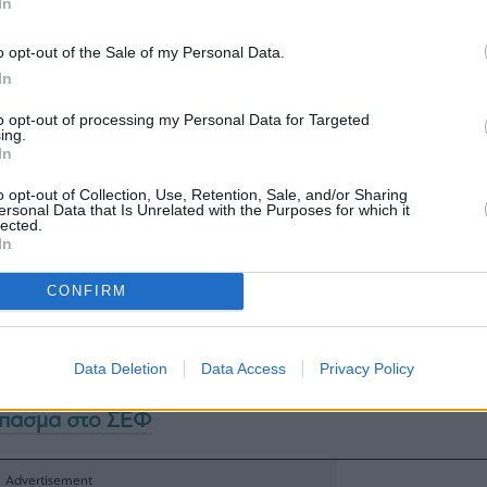
In
o opt-out of the Sale of my Personal Data.
In
to opt-out of processing my Personal Data for Targeted
ing.
In
o opt-out of Collection, Use, Retention, Sale, and/or Sharing
ersonal Data that Is Unrelated with the Purposes for which it
lected.
In
ακίνηση φαιντανύλης από το Μεξικό στις ΗΠΑ
CONFIRM
0%
ελ: Ο «Πολυ Αργός» είναι καταστροφή – Μας
ουσία
Data Deletion
Data Access
Privacy Policy
κόπουλος: Απαγόρευση εισόδου στα γήπεδα για 10
έσπασμα στο ΣΕΦ