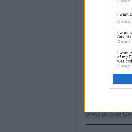
Opted 
I want t
Opted 
I want 
Advertis
Opted 
I want t
of my P
was col
Διαβάστε επίσης:
Opted 
Σεϊνμπάουμ: Η δι
μειώθηκε κατά 4
Τραμπ κατά Πάου
κοστίζει μια περι
Δημήτρης Γιαννα
μήνες μετά το ξ