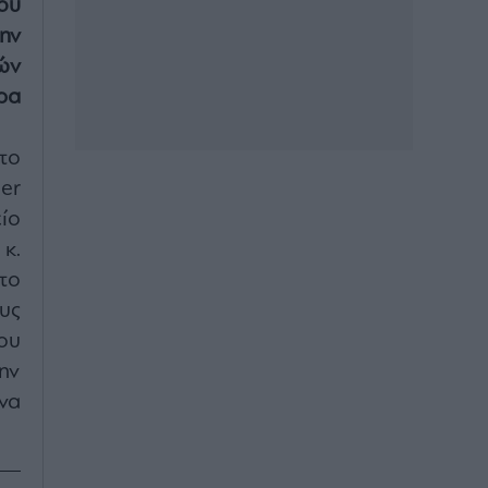
ου
ην
ών
ρα
το
er
ίο
κ.
το
υς
ου
ην
να