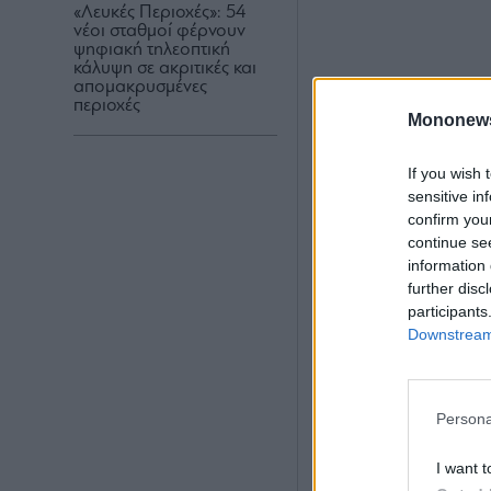
«Λευκές Περιοχές»: 54
νέοι σταθμοί φέρνουν
ψηφιακή τηλεοπτική
κάλυψη σε ακριτικές και
απομακρυσμένες
περιοχές
Mononew
If you wish 
sensitive in
confirm you
continue se
information 
further disc
participants
Downstream 
Persona
I want t