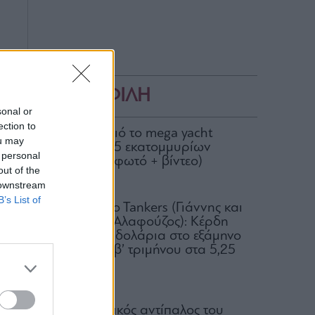
ΔΗΜΟΦΙΛΗ
sonal or
ection to
Στον Σκορπιό το mega yacht
ou may
Loon των 75 εκατομμυρίων
 personal
δολαρίων (φωτό + βίντεο)
out of the
04.08.2026
 downstream
B’s List of
Okeanis Eco Tankers (Γιάννης και
Αριστείδης Αλαφούζος): Κέρδη
318,6 εκατ. δολάρια στο εξάμηνο
– Μέρισμα β’ τριμήνου στα 5,25
δολ.
05.08.2026
Ο πραγματικός αντίπαλος του