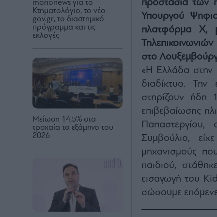
προστασία των π
mononews για το
Κτηματολόγιο, το νέο
Υπουργού Ψηφια
gov.gr, το διαστημικό
πρόγραμμα και τις
πλατφόρμα X, 
εκλογές
Τηλεπικοινωνιώ
στο Λουξεμβούργ
«Η Ελλάδα στην 
διαδίκτυο. Την
στηρίζουν ήδη 
επιβεβαίωσης ηλι
Μείωση 14,5% στα
Παπαστεργίου, 
τροχαία το εξάμηνο του
2026
Συμβούλιο, είχ
μηχανισμούς που
παιδιού, στάθηκ
εισαγωγή του Kid
σώσουμε επόμενες