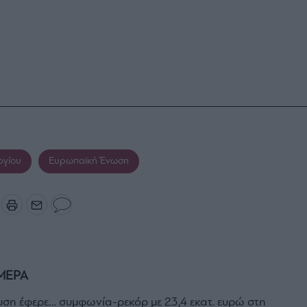
ργίου
Ευρωπαϊκή Ένωση
ΜΕΡΑ
ση έφερε… συμφωνία-ρεκόρ με 23,4 εκατ. ευρώ στη