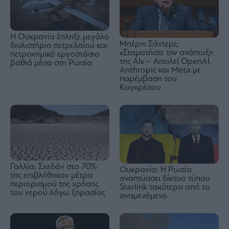
Η Ουκρανία έπληξε μεγάλο
Μπέρνι Σάντερς:
διυλιστήριο πετρελαίου και
«Σταματήστε την ανάπτυξη
πετροχημικό εργοστάσιο
της AI» – Απειλεί OpenAI,
βαθιά μέσα στη Ρωσία
Anthropic και Meta με
παρέμβαση του
Κογκρέσου
Γαλλία: Σχεδόν στο 70%
Ουκρανία: Η Ρωσία
της επιβλήθηκαν μέτρα
αναπτύσσει δίκτυο τύπου
περιορισμού της χρήσης
Starlink ταχύτερα από το
του νερού λόγω ξηρασίας
αναμενόμενο