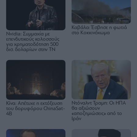
Καβάλα: Έσβησε η φωτιά
στο Κοκκινόχωμα
Nvidia: Συμμαχία με
επενδυτικούς κολοσσούς
για χρηματοδότηση 500
δισ. δολαρίων στην ΤΝ
Ντόναλντ Τραμπ: Οι ΗΠΑ
Κίνα: Απέτυχε η εκτόξευση
θα αξιώσουν
του δορυφόρου ChinaSat-
«αποζημιώσεις» από το
4B
Ιράν