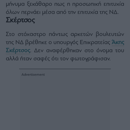
μήνυμα ξεκάθαρο πως η προσωπική επιτυχία
agree
to
our
όλων περνάει μέσα από την επιτυχία της ΝΔ.
Terms
and
Σκέρτσος
Privacy
Notice.
You
can
Στο στόχαστρο πάντως αρκετών βουλευτών
opt
out
της ΝΔ βρέθηκε ο υπουργός Επικρατείας
Άκης
at
any
time.
Σκέρτσος
. Δεν αναφέρθηκαν στο όνομα του
This
site
αλλά ήταν σαφές ότι τον φωτογράφισαν.
is
protected
by
reCAPTCHA
and
the
Google
Privacy
Policy
and
Terms
of
Service
apply.
ότητα
ι
ίες