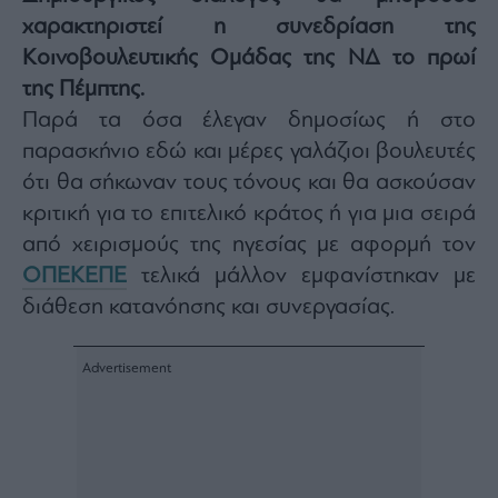
Architecture
χαρακτηριστεί η συνεδρίαση της
&
Κοινοβουλευτικής Ομάδας της ΝΔ το πρωί
Design
της Πέμπτης.
Fashion
Παρά τα όσα έλεγαν δημοσίως ή στο
&
Art
παρασκήνιο εδώ και μέρες γαλάζιοι βουλευτές
Watches
ότι θα σήκωναν τους τόνους και θα ασκούσαν
Yachts
κριτική για το επιτελικό κράτος ή για μια σειρά
Table
από χειρισμούς της ηγεσίας με αφορμή τον
For
ΟΠΕΚΕΠΕ
τελικά μάλλον εμφανίστηκαν με
Two
διάθεση κατανόησης και συνεργασίας.
Μετοχές
Αγορές
Trader's
book