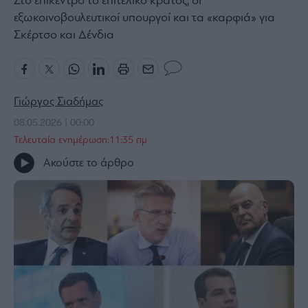
Στο επίκεντρο το επιτελικό κράτος, οι
εξωκοινοβουλευτικοί υπουργοί και τα «καρφιά» για
Bloomberg
Σκέρτσο και Δένδια
Financial
Times
Γιώργος Σιαδήμας
The
08.05.2026 | 00:00
Wiseman
Τελευταία ενημέρωση:11:35 πμ
Room
Ακούστε το άρθρο
301
My
Story
Media
Winners
&
Losers
Επι-
θετικά