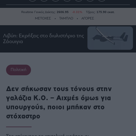
Realtime Γενικός Δείκτης:
2606.95
-0.31%
Τζίρος:
175.90 εκατ.
ΜΕΤΟΧΕΣ
ΤΑΜΠΛΟ
ΑΓΟΡΕΣ
Λιβύη: Εκρήξεις στο διυλιστήριο της
Ειδήσεις
Ζάουιγια
Οικονομία
Business
Τράπεζες
Πολιτική
Ναυτιλία
Real
Δεν σήκωσαν τους τόνους στην
Estate
γαλάζια Κ.Ο. – Αιχμές όμως για
Ενέργεια
υπουργούς, ποιοι μπήκαν στο
Πολιτική
στόχαστρο
Πολιτισμός
Κοινωνία
Law