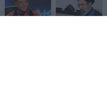
1x
Την Τετάρτη η πολιτική
Ιράν: Ο Χαμενεΐ άλλαξε την
κηδεία του Νίκου
ηγεσία των ενόπλων
Καλογερόπουλου, στο Α΄
δυνάμεων
Νεκροταφείο Αθηνών
Τηλεφωνική επικοινωνία
Σεισμός 7,4 Ρίχτερ στην
Γεραπετρίτη με τον ΥΠΕΞ
Κολομβία: Στους 77 οι
της Αιγύπτου Μπαντρ
νεκροί, δεκάδες τραυματίες
Αμπντελάτι
– Έρευνες στα συντρίμμια
για τους εγκλωβισμένους