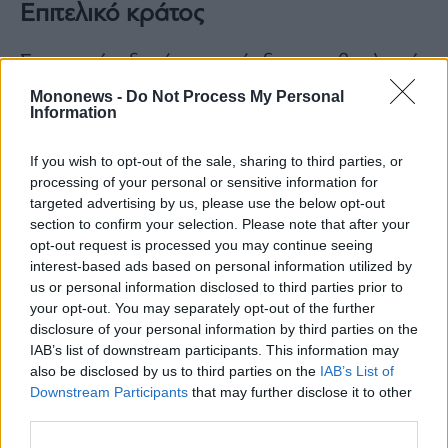
Επιτελικό κράτος
Στον αντίποδα όμως υπήρξαν και βουλευτές
που στήριξαν τον Άκη Σκέρτσο έστω και
Mononews -
Do Not Process My Personal
Information
έμμεσα. Ο Μάκης Βορίδης που είχε
αναφερθεί πρόσφατα με κριτική διάθεση
If you wish to opt-out of the sale, sharing to third parties, or
απέναντι στον υπουργό Επικρατείας αυτή την
processing of your personal or sensitive information for
φορά είπε πώς «το επιτελικό κράτος είναι η
targeted advertising by us, please use the below opt-out
section to confirm your selection. Please note that after your
διαδικασία συντονισμού, ο κυβερνητικός
opt-out request is processed you may continue seeing
προγραμματισμός, η αποτίμηση του
interest-based ads based on personal information utilized by
κυβερνητικού έργου, αυτά δεν θίγουν το
us or personal information disclosed to third parties prior to
your opt-out. You may separately opt-out of the further
βουλευτή».
disclosure of your personal information by third parties on the
Ακόμα ο Δημήτρης Μαρκόπουλος που στο
IAB’s list of downstream participants. This information may
παρελθόν είχε διαφωνήσει με τον Άκη
also be disclosed by us to third parties on the
IAB’s List of
Downstream Participants
that may further disclose it to other
Σκέρτσο ανέφερε «εγώ έχω διαφωνήσει μαζί
third parties.
του, όμως εκφράζει θέσεις, μιλάει, υποστηρίζει