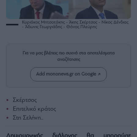
Rumors
ESG
Today
Κυριάκος Μητσοτάκης - Άκης Σκέρτσος - Νίκος Δένδιας
Mononews2030
- Άδωνις Γεωργιάδης - Θάνος Πλεύρης
Άρθρα
Συνεντεύξεις
Για να μας βλέπεις πιο συχνά στα αποτελέσματα
αναζήτησης
Add mononews.gr on Google
Les
Bons
Vivants
Σκέρτσος
Auto
Επιτελικό κράτος
Life
Στη Σελήνη..
&
Style
Υγεία
Δημιουργικός διάλογος θα μπορούσε