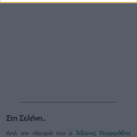
Στη Σελήνη..
Από την πλευρά του ο
Άδωνις Γεωργιάδης