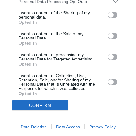
όπως μπορεί την παράταξη, οι υπόλοιποι
Personal Data Processing Opt Outs
είμαστε τόσο σωστοί; Και είμαστε στη Βουλή
I want to opt-out of the Sharing of my
personal data.
για νομοσχέδιο και βρισκόμαστε 2,3 ομιλητές;
Opted In
Να κάνουμε την αυτοκριτική μας και να
I want to opt-out of the Sale of my
κοιταχτούμε στα μάτια».
Personal Data.
Opted In
I want to opt-out of processing my
Personal Data for Targeted Advertising.
Opted In
I want to opt-out of Collection, Use,
Retention, Sale, and/or Sharing of my
Personal Data that Is Unrelated with the
Purposes for which it was collected.
Opted In
CONFIRM
Data Deletion
Data Access
Privacy Policy