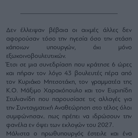
Monocle
Media
Lab
Δεν έλλειψαν βέβαια οι αιχμές άλλες δεν
αφορούσαν τόσο την ηγεσία όσο την στάση
Mononews100
κάποιων υπουργών, όχι μόνο
εξωκοινοβουλευτικών.
Έτσι σε μια συνεδρίαση που κράτησε 6 ώρες
Εγγραφείτε
στο
και πήραν τον λόγο 43 βουλευτές πέρα από
Newsletter
τον Κυριάκο Μητσοτάκη, τον γραμματέα της
του
mononews.gr
Κ.Ο. Μάξιμο Χαρακόπουλο και τον Ευριπίδη
Στυλιανίδη που παρουσίασε τις αλλαγές για
την Συνταγματική Αναθεώρηση στο τέλος όλοι
συμφώνησαν.. πως πρέπει να ιδρώσουν την
By
φανέλα εν όψει των εκλογών του 2027.
submitting
your
Μάλιστα ο πρωθυπουργός έστειλε και ένα
email,
you