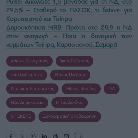
Pulse: Απώλειες 1,5 μονάδας για τη ΝΔ, στο
29,5% – Σταθερό το ΠΑΣΟΚ, τι δείχνει για
Καρυστιανού και Τσίπρα
Δημοσκόπηση MRB: Πρώτη στο 28,8 η ΝΔ
στην αναγωγή – Ποια η δυναμική των
κομμάτων Τσίπρα, Καρυστιανού, Σαμαρά
Άδωνις Γεωργιάδης
Άκης Σκέρτσος
επιτελικό κράτος
Θάνος Πλεύρης
Κυριάκος Μητσοτάκης
Μάκης Βορίδης
ΝΔ
Νέα Δημοκρατία
Νίκος Δένδιας
ΟΠΕΚΕΠΕ
Συνταγματική αναθεώρηση