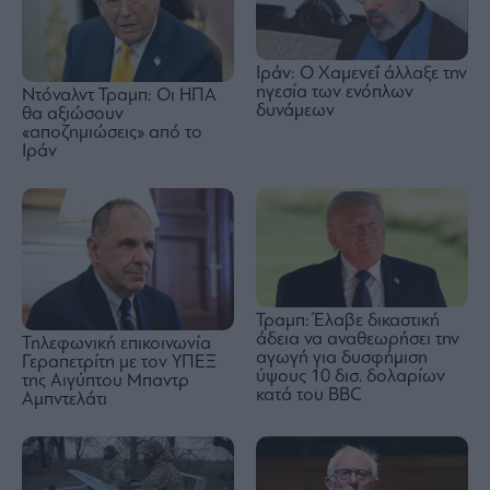
Ιράν: Ο Χαμενεΐ άλλαξε την
ηγεσία των ενόπλων
Ντόναλντ Τραμπ: Οι ΗΠΑ
δυνάμεων
θα αξιώσουν
«αποζημιώσεις» από το
Ιράν
Τραμπ: Έλαβε δικαστική
άδεια να αναθεωρήσει την
Τηλεφωνική επικοινωνία
αγωγή για δυσφήμιση
Γεραπετρίτη με τον ΥΠΕΞ
ύψους 10 δισ. δολαρίων
της Αιγύπτου Μπαντρ
κατά του BBC
Αμπντελάτι