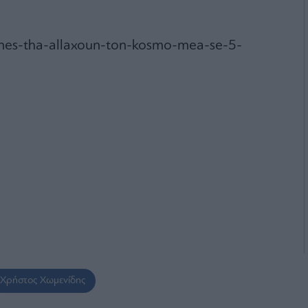
nes-tha-allaxoun-ton-kosmo-mea-se-5-
Χρήστος Χωμενίδης