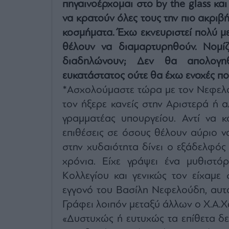
πηγαινοέρχομαι στο
by the glass
και
να κρατούν όλες τους την πιο ακριβ
κοσμήματα. Έχω εκνευριστεί πολύ μ
θέλουν να διαμαρτυρηθούν. Νομί
διαδηλώνουν; Δεν θα απολογη
ευκατάστατος ούτε θα έχω ενοχές πο
*Ασχολούμαστε τώρα με τον Νεφελού
τον ήξερε κανείς στην Αριστερά ή αλ
γραμματέας υπουργείου. Αντί να κο
επιθέσεις σε όσους θέλουν αύριο ν
στην χυδαιότητα δίνει ο εξάδελφός
χρόνια. Είχε γράψει ένα μυθιστ
Κολλεγίου και γενικώς τον είχαμε 
εγγονό του Βασίλη Νεφελούδη, αυτ
Γράφει λοιπόν μεταξύ άλλων ο Χ.Α.Χ
«Δυστυχώς ή ευτυχώς τα επίθετα δ