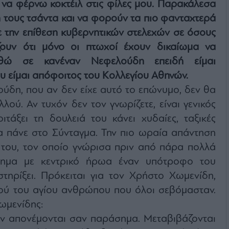
 να φέρνω κοκτέιλ στις φίλες μου. Παρακάλεσα
ή τους τσάντα και να φορούν τα πιο φανταχτερά
ε την επίθεση κυβερνητικών στελεχών σε όσους
ζουν ότι μόνο οι πτωχοί έχουν δικαίωμα να
θώ σε κανέναν Νεφελούδη επειδή είμαι
υ είμαι απόφοιτος του Κολλεγίου Αθηνών.
δη, που αν δεν είχε αυτό το επώνυμο, δεν θα
λού. Αν τυχόν δεν τον γνωρίζετε, είναι γενικός
ιτάξει τη δουλειά του κάνει χυδαίες, ταξικές
α πάνε στο Σύνταγμα. Την πιο ωραία απάντηση
 του, τον οποίο γνώρισα πριν από πάρα πολλά
όρημα με κεντρικό ήρωα έναν υπότροφο του
στηρίξει. Πρόκειται για τον Χρήστο Χωμενίδη,
ού του αγίου ανθρώπου που όλοι σεβόμασταν.
ωμενίδης:
εν απονέμονται σαν παράσημα. Μεταβιβάζονται