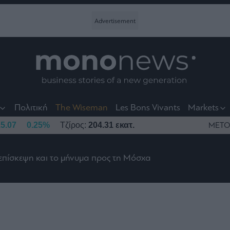
nt
t
t
Πολιτική
The Wiseman
Les Bons Vivants
Markets
5.07
0.25%
Τζίρος:
204.31 εκατ.
ΜΕΤΟ
 επίσκεψη και το μήνυμα προς τη Μόσχα
το