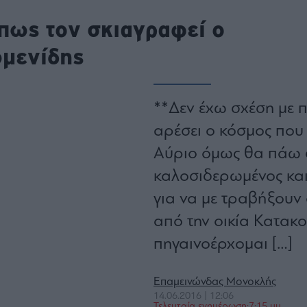
ου
ως τον σκιαγραφεί ο
r
ωμενίδης
ail,
s and
**Δεν έχω σχέση με π
n opt
te is
CHA
αρέσει ο κόσμος που 
acy
rvice
Αύριο όμως θα πάω σ
καλοσιδερωμένος και
για να με τραβήξουν
από την οικία Κατακ
πηγαινοέρχομαι […]
Επαμεινώνδας Μονοκλής
14.06.2016 | 12:06
Τελευταία ενημέρωση:7:15 μμ