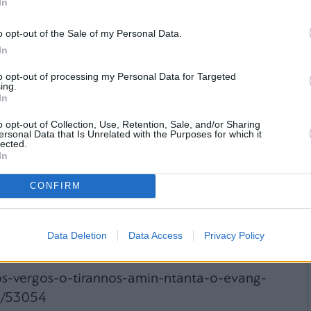
In
λοκλήρωσα. Η νεότερη γενιά δεν τα βλέπει έτσι
ουν δυο χρόνια Νομική σε ιδιωτική σχολή και
o opt-out of the Sale of my Personal Data.
ίου, δηλαδή εξομοίωση με τα τέσσερα χρόνια
In
πιστήμιο. Δεν χρειάζεται να συγκρίνουμε το
to opt-out of processing my Personal Data for Targeted
εί να πούμε ότι αριθμητικά το δυο από τέσσερα
ing.
In
ός Αναγνώρισης Τίτλων Ακαδημαϊκών και
o opt-out of Collection, Use, Retention, Sale, and/or Sharing
ersonal Data that Is Unrelated with the Purposes for which it
τι τα δυο χρόνια είναι λίγα, ρίχνει την ευθύνη
lected.
In
ουν το μικρό χρονικό διάστημα ως αρκετό για
 το καταλαβαίνω. Γιατί δεν λένε εδώ, απευθείας
CONFIRM
α»; Τί φοβούνται; Μην τυχόν τους κοροϊδέψει ο
ατους; Μα τους απτυχίωτους ο ΣΥΡΙΖΑ τους
Data Deletion
Data Access
Privacy Policy
αγικό.
os-vergos-o-tirannos-amin-ntanta-o-evang-
o/53054