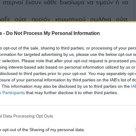
 στερνοί έχουν κάθε δικαίωμα να τιμούν ή να
ρξε ούτε προϊόν κομματικού σωλήνα ούτε
ια μια στάλα εξουσία. Ήταν ένας εργάτης που
s -
Do Not Process My Personal Information
 ακόμα- εργατών πρώτος βουλευτής σε ολόκληρη
ρούστηκε με τη σταλινική ηγεσία του καιρού του
to opt-out of the sale, sharing to third parties, or processing of your per
ες της ακεραιότητάς του. Ο Βασίλης Νεφελούδης,
formation for targeted advertising by us, please use the below opt-out s
r selection. Please note that after your opt-out request is processed y
κας, δεν ήταν το “Ανθρωπάκι” στις “Ακυβέρνητες
eing interest-based ads based on personal information utilized by us or
μώνυμο διήγημά του. Είναι επίσης ο Αντώνης
disclosed to third parties prior to your opt-out. You may separately opt-
losure of your personal information by third parties on the IAB’s list of
. This information may also be disclosed by us to third parties on the
IA
 στους φυσικούς απογόνους του. Ανήκει στο
Participants
that may further disclose it to other third parties.
οί άνθρωποι, οι οποίοι έκαναν, όταν έπρεπε, το
κές μου περιπέτειες. Μετά το Κολλέγιο δεν έκανα
l Data Processing Opt Outs
σπούδασα δυο χρόνια, κατόπιν πήγα στο Παρίσι,
ωρίς χαρτί. Δεν έχω πτυχίο αλλά έχω επίγνωση.
o opt-out of the Sharing of my personal data.