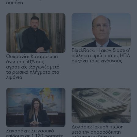
δαπάνη
BlackRock: Η αιφνιδιαστική
πώληση ευρώ από τις ΗΠΑ
Ουκρανία: Κατάρρευση
αυξάνει τους κινδύνους
άνω του 50% στις
αγροτικές εξαγωγές μετά
τα ρωσικά πλήγματα στα
λιμάνια
Δολάριο: Ισχυρή πτώση
Ζαχαράκη: Στεγαστικό
μετά την απροσδόκητη
επίδομα σε 1.120 φοιτητές