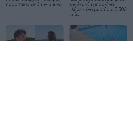
προοπτικές από την άμυνα
την έκρηξη μπορεί να
«λύσει» ένα μυστήριο 3.500
ετών
1x
Τραγωδία στην Πάρο:
Διακοπές με yacht για τον
Πνίγηκε 4χρονο παιδί σε
Κωνσταντίνο Αργυρό και
πισίνα beach bar
την Αλεξάνδρα Νίκα
Εριέττα Κούρκουλου
Νέα αποχώρηση από το
Λάτση: «Καμία στιγμή
κόμμα Καρυστιανού: Ο
ευτυχίας δεδομένη»
Νίκος Μπρουτζάκης