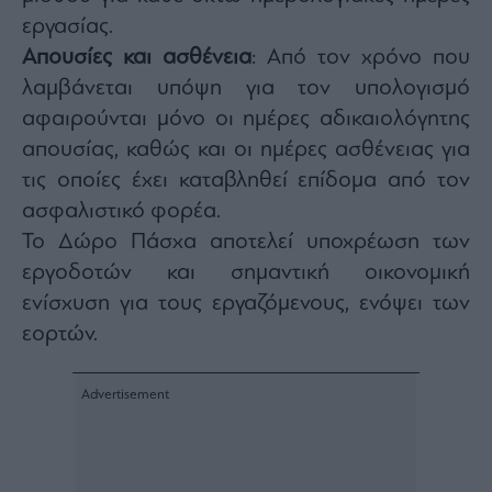
agree
εργασίας.
to
our
Terms
Απουσίες και ασθένεια
: Από τον χρόνο που
and
Privacy
λαμβάνεται υπόψη για τον υπολογισμό
Notice.
You
αφαιρούνται μόνο οι ημέρες αδικαιολόγητης
can
opt
out
απουσίας, καθώς και οι ημέρες ασθένειας για
at
any
τις οποίες έχει καταβληθεί επίδομα από τον
time.
This
ασφαλιστικό φορέα.
site
is
protected
Το Δώρο Πάσχα αποτελεί υποχρέωση των
by
reCAPTCHA
εργοδοτών και σημαντική οικονομική
and
the
ενίσχυση για τους εργαζόμενους, ενόψει των
Google
Privacy
Policy
εορτών.
and
Terms
of
Service
apply.
ότητα
ι
ίες