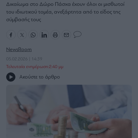
Δικαίωμα στο Δώρο Πάσχα έχουν όλοι οι μισθωτοί
Bloomberg
του ιδιωτικού τομέα, ανεξάρτητα από το είδος της
Financial
σύμβασής τους
Times
NewsRoom
The
Wiseman
05.02.2026 | 14:39
Τελευταία ενημέρωση:2:40 μμ
Room
301
Ακούστε το άρθρο
My
Story
Media
Winners
&
Losers
Επι-
θετικά