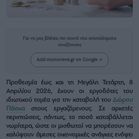
Rumors
ESG
Today
Mononews2030
Άρθρα
Για να μας βλέπεις πιο συχνά στα αποτελέσματα
Συνεντεύξεις
αναζήτησης
Add mononews.gr on Google
Προθεσμία έως και τη Μεγάλη Τετάρτη, 8
Les
Απριλίου 2026, έχουν οι εργοδότες του
Bons
Vivants
ιδιωτικού τομέα για την καταβολή του
Δώρου
Auto
Πάσχα
στους εργαζόμενους. Σε αρκετές
Life
περιπτώσεις, πάντως, το ποσό καταβάλλεται
&
νωρίτερα, ώστε οι μισθωτοί να μπορέσουν να
Style
καλύψουν άμεσες οικονομικές ανάγκες ενόψει
Υγεία