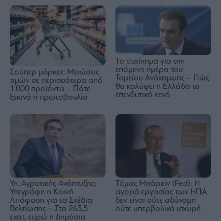
Το στοίχημα για την
επόμενη ημέρα του
Σούπερ μάρκετ: Μειώσεις
Ταμείου Ανάκαμψης – Πώς
τιμών σε περισσότερα από
θα καλύψει η Ελλάδα το
1.000 προϊόντα – Πότε
επενδυτικό κενό
ξεκινά η πρωτοβουλία
Υπ. Αγροτικής Ανάπτυξης:
Τόμας Μπάρκιν (Fed): Η
Υπεγράφη η Κοινή
αγορά εργασίας των ΗΠΑ
Απόφαση για τα Σχέδια
δεν είναι ούτε αδύναμη
Βελτίωσης – Στα 263,5
ούτε υπερβολικά ισχυρή
εκατ. ευρώ η δημόσια