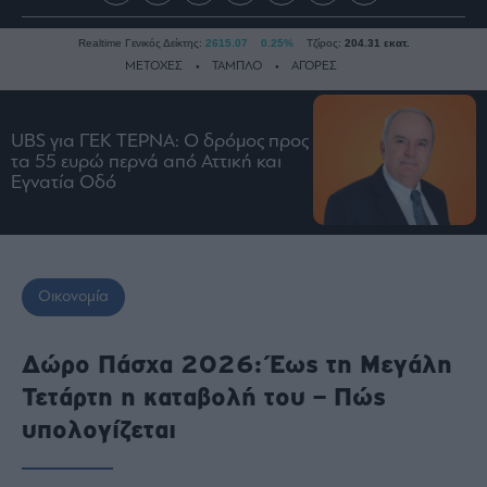
Realtime Γενικός Δείκτης:
2615.07
0.25%
Τζίρος:
204.31 εκατ.
ΜΕΤΟΧΕΣ
ΤΑΜΠΛΟ
ΑΓΟΡΕΣ
UBS για ΓΕΚ ΤΕΡΝΑ: Ο δρόμος προς
Ειδήσεις
τα 55 ευρώ περνά από Αττική και
Οικονομία
Εγνατία Οδό
Business
Τράπεζες
Ναυτιλία
Οικονομία
Real
Estate
Ενέργεια
Δώρο Πάσχα 2026: Έως τη Μεγάλη
Πολιτική
Τετάρτη η καταβολή του – Πώς
Πολιτισμός
υπολογίζεται
Κοινωνία
Law