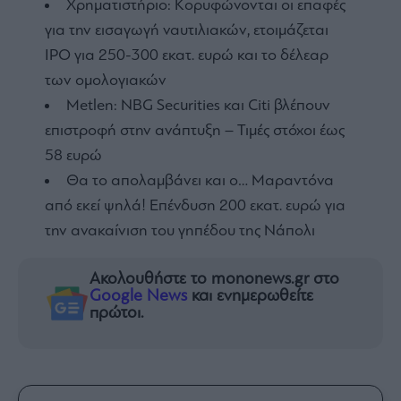
Χρηματιστήριο: Κορυφώνονται οι επαφές
για την εισαγωγή ναυτιλιακών, ετοιμάζεται
IPO για 250-300 εκατ. ευρώ και το δέλεαρ
των ομολογιακών
Metlen: NBG Securities και Citi βλέπουν
επιστροφή στην ανάπτυξη – Τιμές στόχοι έως
58 ευρώ
Θα το απολαμβάνει και ο… Μαραντόνα
από εκεί ψηλά! Επένδυση 200 εκατ. ευρώ για
την ανακαίνιση του γηπέδου της Νάπολι
Ακολουθήστε το mononews.gr στο
Google News
και ενημερωθείτε
πρώτοι.