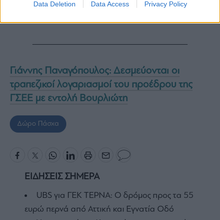
Data Deletion
Data Access
Privacy Policy
Γιάννης Παναγόπουλος: Δεσμεύονται οι
τραπεζικοί λογαριασμοί του προέδρου της
ΓΣΕΕ με εντολή Βουρλιώτη
Δώρο Πάσχα
ΕΙΔΗΣΕΙΣ ΣΗΜΕΡΑ
UBS για ΓΕΚ ΤΕΡΝΑ: Ο δρόμος προς τα 55
ευρώ περνά από Αττική και Εγνατία Οδό