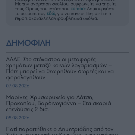
Με την ανάρτηση σχολίου, συμφωνείτε να τηρείτε
τους Όρους του ιστότοπου
contact
Δημιουργήστε
το account σας
εδώ
, για να κάνετε like, dislike ή
report ακατάλληλα/προσβλητικά σχόλια.
ΔΗΜΟΦΙΛΗ
ΑΑΔΕ: Στο στόχαστρο οι μεταφορές
χρημάτων μεταξύ κοινών λογαριασμών –
Πότε μπορεί να θεωρηθούν δωρεές και να
φορολογηθούν
07.08.2026
Μαρίνες: Χρυσωρυχείο για Λάτση,
Προκοπίου, Βαρδινογιάννη – Στα σκαριά
επενδύσεις 2 δισ.
08.08.2026
Γιατί παραιτήθηκε ο Δημητριάδης από τον