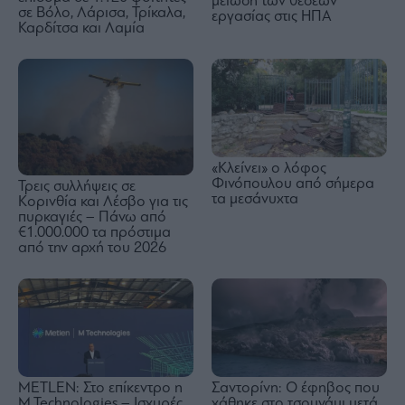
μείωση των θέσεων
σε Βόλο, Λάρισα, Τρίκαλα,
εργασίας στις ΗΠΑ
Καρδίτσα και Λαμία
«Κλείνει» ο λόφος
Φινόπουλου από σήμερα
Τρεις συλλήψεις σε
τα μεσάνυχτα
Κορινθία και Λέσβο για τις
πυρκαγιές – Πάνω από
€1.000.000 τα πρόστιμα
από την αρχή του 2026
METLEN: Στο επίκεντρο η
Σαντορίνη: Ο έφηβος που
M Technologies – Ισχυρές
χάθηκε στο τσουνάμι μετά