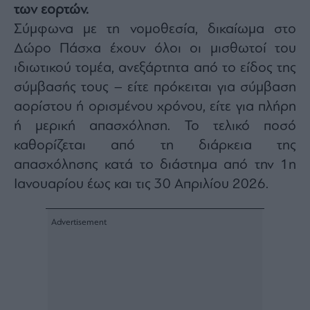
των εορτών.
Architecture
&
Σύμφωνα με τη νομοθεσία, δικαίωμα στο
Design
Δώρο Πάσχα έχουν όλοι οι μισθωτοί του
Fashion
ιδιωτικού τομέα, ανεξάρτητα από το είδος της
&
σύμβασής τους – είτε πρόκειται για σύμβαση
Art
αορίστου ή ορισμένου χρόνου, είτε για πλήρη
Watches
ή μερική απασχόληση. Το τελικό ποσό
Yachts
καθορίζεται από τη διάρκεια της
Table
For
απασχόλησης κατά το διάστημα από την 1η
Two
Ιανουαρίου έως και τις 30 Απριλίου 2026.
Μετοχές
Αγορές
Trader's
book