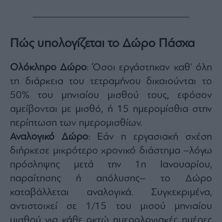
Monocle
Media
Lab
Πώς υπολογίζεται το Δώρο Πάσχα
Mononews100
Ολόκληρο Δώρο
: Όσοι εργάστηκαν καθ’ όλη
τη διάρκεια του τετραμήνου δικαιούνται το
50% του μηνιαίου μισθού τους, εφόσον
Εγγραφείτε
αμείβονται με μισθό, ή 15 ημερομίσθια στην
στο
περίπτωση των ημερομισθίων.
Newsletter
του
Αναλογικό Δώρο
: Εάν η εργασιακή σχέση
mononews.gr
διήρκεσε μικρότερο χρονικό διάστημα –λόγω
πρόσληψης μετά την 1η Ιανουαρίου,
παραίτησης ή απόλυσης– το Δώρο
καταβάλλεται αναλογικά. Συγκεκριμένα,
By
submitting
αντιστοιχεί σε 1/15 του μισού μηνιαίου
your
email,
μισθού για κάθε οκτώ ημερολογιακές ημέρες
you