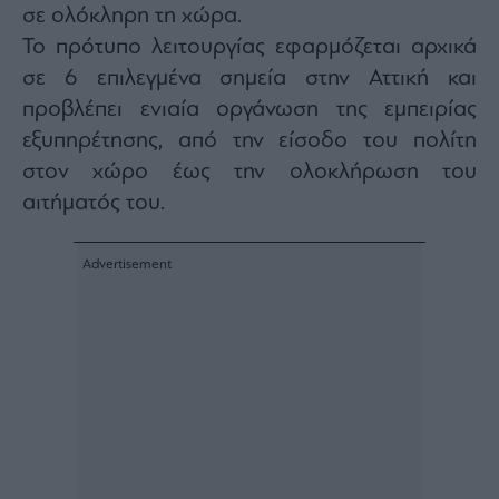
σε ολόκληρη τη χώρα.
agree
to
our
Το πρότυπο λειτουργίας εφαρμόζεται αρχικά
Terms
and
σε 6 επιλεγμένα σημεία στην Αττική και
Privacy
Notice.
προβλέπει ενιαία οργάνωση της εμπειρίας
You
can
opt
εξυπηρέτησης, από την είσοδο του πολίτη
out
at
στον χώρο έως την ολοκλήρωση του
any
time.
αιτήματός του.
This
site
is
protected
by
reCAPTCHA
and
the
Google
Privacy
Policy
and
Terms
of
Service
apply.
ότητα
ι
ίες