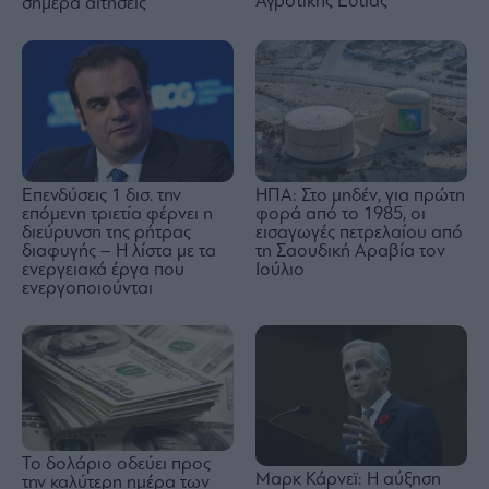
Αγροτικής Εστίας
σήμερα αιτήσεις
Επενδύσεις 1 δισ. την
ΗΠΑ: Στο μηδέν, για πρώτη
επόμενη τριετία φέρνει η
φορά από το 1985, οι
διεύρυνση της ρήτρας
εισαγωγές πετρελαίου από
διαφυγής – Η λίστα με τα
τη Σαουδική Αραβία τον
ενεργειακά έργα που
Ιούλιο
ενεργοποιούνται
Το δολάριο οδεύει προς
Μαρκ Κάρνεϊ: Η αύξηση
την καλύτερη ημέρα των