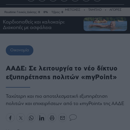
ΜΕΤΟΧΕΣ
ΤΑΜΠΛΟ
ΑΓΟΡΕΣ
Realtime Γενικός Δείκτης:
0
0%
Τζίρος:
0
Καρδιοπαθείς και καλοκαίρι:
Διακοπές με ασφάλεια
Ειδήσεις
Οικονομία
Οικονομία
Business
Τράπεζες
ΑΑΔΕ: Σε λειτουργία το νέο δίκτυο
Ναυτιλία
εξυπηρέτησης πολιτών «myPoint»
Real
Estate
Ενέργεια
Ταχύτερη και πιο αποτελεσματική εξυπηρέτηση
πολιτών και επιχειρήσεων από το «myPoint» της ΑΑΔΕ
Πολιτική
Πολιτισμός
Κοινωνία
Law