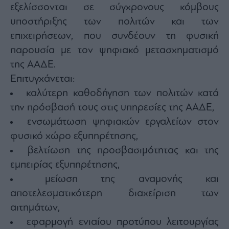
Monocle
εξελίσσονται σε σύγχρονους κόμβους
Media
υποστήριξης των πολιτών και των
Lab
επιχειρήσεων, που συνδέουν τη φυσική
παρουσία με τον ψηφιακό μετασχηματισμό
της ΑΑΔΕ.
Mononews100
Επιτυγχάνεται:
καλύτερη καθοδήγηση των πολιτών κατά
την πρόσβασή τους στις υπηρεσίες της ΑΑΔΕ,
Εγγραφείτε
στο
ενσωμάτωση ψηφιακών εργαλείων στον
Newsletter
φυσικό χώρο εξυπηρέτησης,
του
mononews.gr
βελτίωση της προσβασιμότητας και της
εμπειρίας εξυπηρέτησης,
μείωση της αναμονής και
αποτελεσματικότερη διαχείριση των
By
αιτημάτων,
submitting
your
εφαρμογή ενιαίου προτύπου λειτουργίας
email,
you