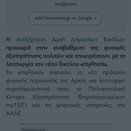
Rumors
αναζήτησης
ESG
Today
Add mononews.gr on Google
Mononews2030
Άρθρα
Η
Ανεξάρτητη Αρχή Δημοσίων Εσόδων
Συνεντεύξεις
προχωρά στην αναβάθμιση της φυσικής
εξυπηρέτησης πολιτών και επιχειρήσεων, με τη
λειτουργία του νέου δικτύου «myPoint».
Το «myPoint» αποτελεί το νέο πρότυπο
φυσικής παρουσίας της Αρχής και λειτουργεί
Les
Bons
συμπληρωματικά προς το Πολυκαναλικό
Vivants
Κέντρο Εξυπηρέτησης Φορολογουμένων
Auto
my1521 και τις ψηφιακές υπηρεσίες της
Life
ΑΑΔΕ.
&
Style
Υγεία