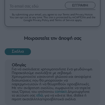
ΕΓΓΡΑΦΗ
By submitting your email, you agree to our Terms and Privacy Notice.
You can opt out at any time. This site is protected by reCAPTCHA and the
Google Privacy Policy and Terms of Service apply.
Μοιραστείτε την άποψή σας
Σχόλια
Οδηγίες
Για να σχολιάσετε χρησιμοποιήστε ένα ψευδώνυμο.
Παρακαλούμε σχολιάζετε με σεβασμό.
Χρησιμοποιείτε κατανοητή γλώσσα και αποφύγετε
διατυπώσεις που θα μπορούσαν να
παρερμηνευτούν ή να θεωρηθούν προσβλητικές.
Με την ανάρτηση σχολίου, συμφωνείτε να τηρείτε
τους Όρους του ιστότοπου
contact
Δημιουργήστε
το account σας
εδώ
, για να κάνετε like, dislike ή
report ακατάλληλα/προσβλητικά σχόλια.