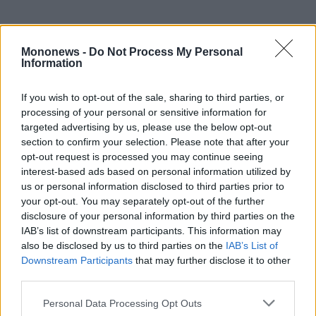
Mononews -
Do Not Process My Personal
Information
If you wish to opt-out of the sale, sharing to third parties, or
processing of your personal or sensitive information for
targeted advertising by us, please use the below opt-out
section to confirm your selection. Please note that after your
opt-out request is processed you may continue seeing
interest-based ads based on personal information utilized by
us or personal information disclosed to third parties prior to
your opt-out. You may separately opt-out of the further
Ο Διοικητής της ΑΑΔΕ,
Γιώργος Πιτσιλής
,
disclosure of your personal information by third parties on the
IAB’s list of downstream participants. This information may
δήλωσε:
also be disclosed by us to third parties on the
IAB’s List of
«Η αναβάθμιση της εξυπηρέτησης πολιτών και
Downstream Participants
that may further disclose it to other
επιχειρήσεων αποτελεί σταθερή
third parties.
προτεραιότητα για την ΑΑΔΕ. Με το νέο
Personal Data Processing Opt Outs
δίκτυο “myPoint” δημιουργούμε ένα σύγχρονο