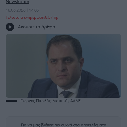
NewsRoom
Bloomberg
18.06.2026 | 14:03
Financial
Τελευταία ενημέρωση:8:57 πμ
Times
Ακούστε το άρθρο
The
Wiseman
Room
301
My
Story
Media
Winners
Γιώργος Πιτσιλής, Διοικητής ΑΑΔΕ
&
Losers
Επι-
θετικά
Για να μας βλέπεις πιο συχνά στα αποτελέσματα