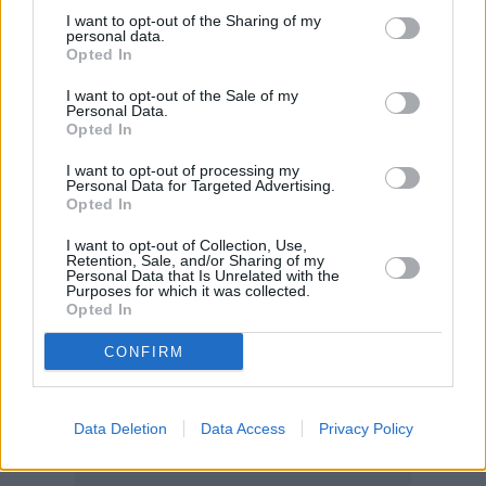
I want to opt-out of the Sharing of my
και αναγνωρίσιμο σημείο επαφής με την Αρχή,
personal data.
που συνδυάζει τη φυσική εξυπηρέτηση με τις
Opted In
δυνατότητες της ψηφιακής τεχνολογίας.
I want to opt-out of the Sale of my
Personal Data.
Στόχος μας είναι κάθε πολίτης και κάθε
Opted In
επιχείρηση να έχει ευκολότερη πρόσβαση στις
I want to opt-out of processing my
υπηρεσίες της ΑΑΔΕ, να εξυπηρετείται
Personal Data for Targeted Advertising.
Opted In
ταχύτερα και να απολαμβάνει μια ενιαία,
ποιοτική και ανθρώπινη εμπειρία
I want to opt-out of Collection, Use,
Retention, Sale, and/or Sharing of my
εξυπηρέτησης.»
Personal Data that Is Unrelated with the
Purposes for which it was collected.
Opted In
Διαβάστε επίσης
CONFIRM
Data Deletion
Data Access
Privacy Policy