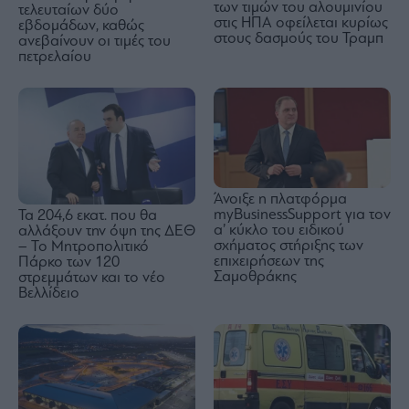
των τιμών του αλουμινίου
τελευταίων δύο
στις ΗΠΑ οφείλεται κυρίως
εβδομάδων, καθώς
στους δασμούς του Τραμπ
ανεβαίνουν οι τιμές του
πετρελαίου
Άνοιξε η πλατφόρμα
myBusinessSupport για τον
Τα 204,6 εκατ. που θα
α’ κύκλο του ειδικού
αλλάξουν την όψη της ΔΕΘ
σχήματος στήριξης των
– Το Μητροπολιτικό
επιχειρήσεων της
Πάρκο των 120
Σαμοθράκης
στρεμμάτων και το νέο
Βελλίδειο