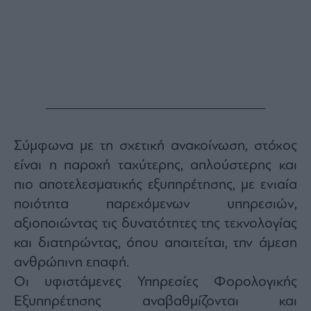
Buy-
Hold-
Sell
The
Value
Investor
Crypto
Χρηματιστηριακές
Ανακοινώσεις
Σύμφωνα με τη σχετική ανακοίνωση, στόχος
είναι η παροχή ταχύτερης, απλούστερης και
Creative
πιο αποτελεσματικής εξυπηρέτησης, με ενιαία
Content
ποιότητα παρεχόμενων υπηρεσιών,
Branded
αξιοποιώντας τις δυνατότητες της τεχνολογίας
Content
και διατηρώντας, όπου απαιτείται, την άμεση
Reports
&
ανθρώπινη επαφή.
Branded
Οι υφιστάμενες Υπηρεσίες Φορολογικής
Content
Calendar
Εξυπηρέτησης αναβαθμίζονται και