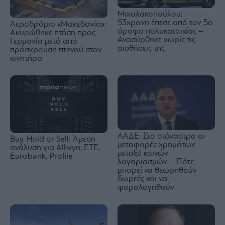
Μιχαλακοπούλου:
53χρονη έπεσε από τον 5ο
Αεροδρόμιο «Μακεδονία»:
όροφο πολυκατοικίας –
Ακυρώθηκε πτήση προς
Ανασύρθηκε χωρίς τις
Γερμανία μετά από
αισθήσεις της
πρόσκρουση πτηνού στον
κινητήρα
ΑΑΔΕ: Στο στόχαστρο οι
Buy, Hold or Sell: Άμεση
μεταφορές χρημάτων
ανάλυση για Allwyn, ETE,
μεταξύ κοινών
Eurobank, Profile
λογαριασμών – Πότε
μπορεί να θεωρηθούν
δωρεές και να
φορολογηθούν