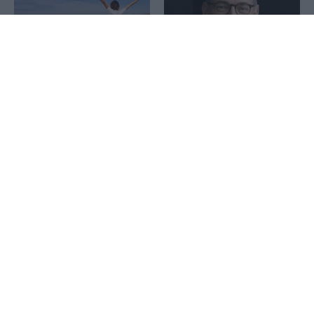
1x
Τουρισμός για Όλους:
Allianz SE: Ρεκόρ
Ποια ΑΦΜ υποβάλουν
κερδοφορίας στο δεύτερο
σήμερα αιτήσεις
τρίμηνο – Στο +11% τα
λειτουργικά κέρδη λόγω
της Pimco
The Mononews Quiz
Μιχάλης και Γιάννης
7/8/2026
Ψαρομπάς: Η Aegean Tugs
Shipping της ΑΡΓΩ
παρήγγειλε νέο ρυμουλκό