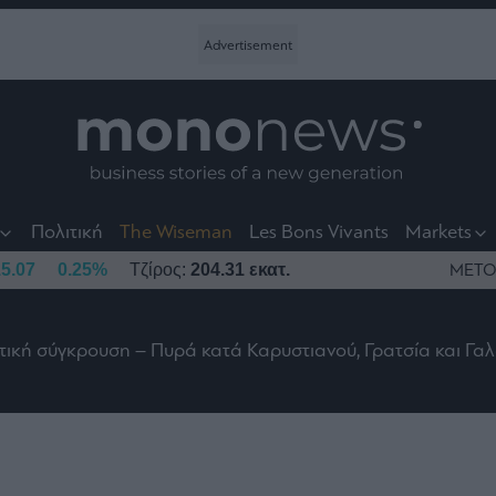
nt
t
t
Πολιτική
The Wiseman
Les Bons Vivants
Markets
5.07
0.25%
Τζίρος:
204.31 εκατ.
ΜΕΤΟ
τική σύγκρουση – Πυρά κατά Καρυστιανού, Γρατσία και Γα
το