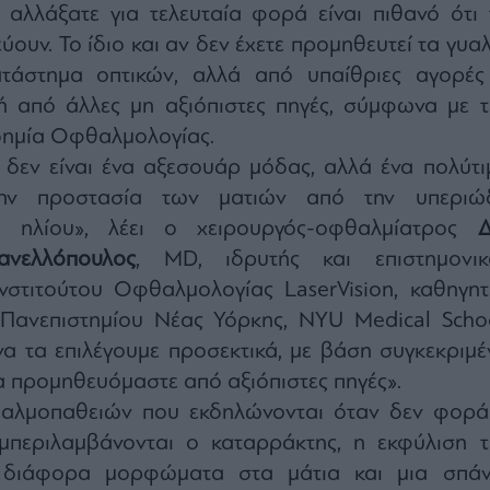
 αλλάξατε για τελευταία φορά είναι πιθανό ότι 
ύουν. Το ίδιο και αν δεν έχετε προμηθευτεί τα γυα
τάστημα οπτικών, αλλά από υπαίθριες αγορές
 ή από άλλες μη αξιόπιστες πηγές, σύμφωνα με τ
δημία Οφθαλμολογίας.
 δεν είναι ένα αξεσουάρ μόδας, αλλά ένα πολύτι
ην προστασία των ματιών από την υπεριώ
υ ηλίου», λέει ο χειρουργός-οφθαλμίατρος
Δ
ανελλόπουλος
, MD, ιδρυτής και επιστημονικ
Ινστιτούτου Οφθαλμολογίας LaserVision, καθηγητ
ανεπιστημίου Νέας Υόρκης, NYU Medical Schoo
 να τα επιλέγουμε προσεκτικά, με βάση συγκεκριμέ
 τα προμηθευόμαστε από αξιόπιστες πηγές».
αλμοπαθειών που εκδηλώνονται όταν δεν φορά
μπεριλαμβάνονται ο καταρράκτης, η εκφύλιση τ
 διάφορα μορφώματα στα μάτια και μια σπάν