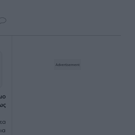
ιο
ως
τα
ια