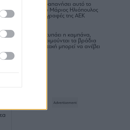
9-
Πόσα έχει δαπανήσει αυτό το
καλοκαίρι ο Μάριος Ηλιόπουλος
για τις μεταγραφές της ΑΕΚ
ρ.
07.08.2026
να
Για ποιον χτυπάει η καμπάνα,
ως
ποιοι δεν κοιμούνται τα βράδια
αι,
και ποια μετοχή μπορεί να ανέβει
100%
τα
ης
06.08.2026
ια
τα