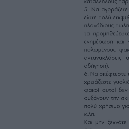
κατάλληλους παρ
Να αγοράζετε
είστε πολύ επιφυ
πλανόδιους πωλητ
τα προμηθεύεστε
ενημέρωση και γ
πολωμένους φακο
αντανακλάσεις 
οδήγηση).
Να σκέφτεστε τ
χρειάζεστε γυαλι
φακοί αυτοί δεν
αυξάνουν την σκι
πολύ χρήσιμο γι
κ.λπ.
Και μην ξεχνάτε: