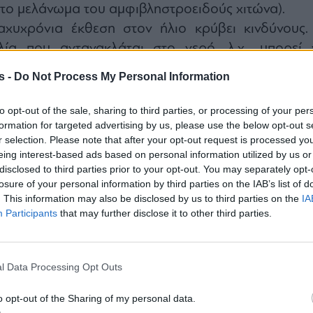
το μελάνωμα του αμφιβληστροειδούς χιτώνα).
χυχρόνια έκθεση στον ήλιο κρύβει κινδύνους.
λία που αντανακλάται στο νερό, λ.χ., μπορεί 
οκερατίτιδα – ένα επώδυνο ηλιακό έγκαυμα σ
s -
Do Not Process My Personal Information
του ματιού. Η φωτοκερατίτιδα εκδηλώνεται 
ατιού, θολή όραση, ευαισθησία στο λαμπερό φως κα
to opt-out of the sale, sharing to third parties, or processing of your per
formation for targeted advertising by us, please use the below opt-out s
τώσεις, με παροδική απώλεια της οράσεως.
r selection. Please note that after your opt-out request is processed y
με να ξέρουμε αν τα γυαλιά ηλίου που έχουμε ε
eing interest-based ads based on personal information utilized by us or
οστατεύουν επαρκώς τα μάτια από την υπεριώ
disclosed to third parties prior to your opt-out. You may separately opt-
losure of your personal information by third parties on the IAB’s list of
. This information may also be disclosed by us to third parties on the
IA
για να είναι κανείς βέβαιος είναι να πάει τα γυαλ
Participants
that may further disclose it to other third parties.
κό για να τα εξετάσει», απαντά ο Δρ. Κανελλόπουλο
τήματα οπτικών υπάρχουν ειδικά μηχανήματα π
και η Αμερικανική Ακαδημία Οφθαλμολογίας συνισ
l Data Processing Opt Outs
λει, να εξετάζει προληπτικά τα γυαλιά ηλίου του».
o opt-out of the Sharing of my personal data.
ου με τη συνιστώμενη προστασία θα διηθο