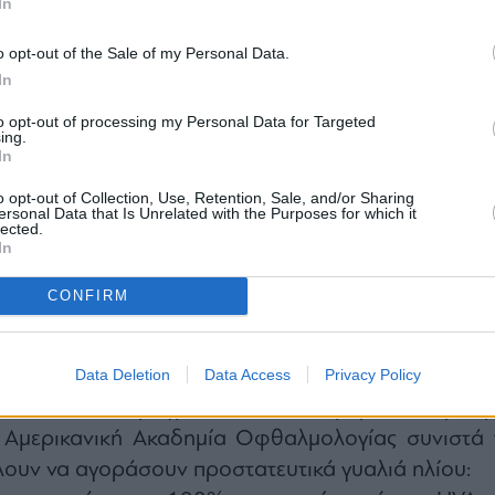
In
 το φάσμα της UV. Με άλλα λόγια, θα παρέχουν 9
ναντίον της UVA και της UVB.
o opt-out of the Sale of my Personal Data.
ως για τα γυαλιά ηλίου δεν υπάρχει», εξηγεί ο Δ
In
Ούτε έχει βρει η ιατρική έρευνα έναν τρόπο για 
to opt-out of processing my Personal Data for Targeted
φθορά των προστατευτικών φίλτρων τους αναλόγ
ing.
In
νικός κανόνας, όμως, είναι πως όσο πιο παλιά είν
o opt-out of Collection, Use, Retention, Sale, and/or Sharing
οι πιθανότητες να μην προστατεύουν πια επαρκώς 
ersonal Data that Is Unrelated with the Purposes for which it
lected.
υτό συνιστάται προληπτικός έλεγχος τ
In
ς τους σε ένα κατάστημα οπτικών».
CONFIRM
όπουλος
Data Deletion
Data Access
Privacy Policy
γής
να είναι τα πράγματα σε ό,τι αφορά τα κριτήρ
Η Αμερικανική Ακαδημία Οφθαλμολογίας συνιστά 
λουν να αγοράσουν προστατευτικά γυαλιά ηλίου: