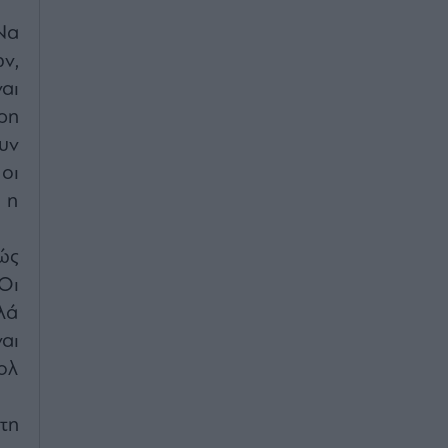
Να
ν,
αι
ρη
υν
οι
 η
ώς
Οι
λά
αι
ολ
τη