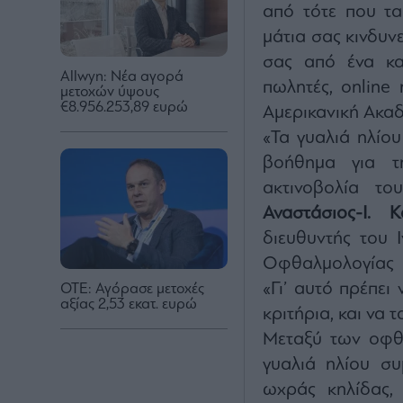
από τότε που τα
μάτια σας κινδυνε
σας από ένα κα
Allwyn: Νέα αγορά
πωλητές, online
μετοχών ύψους
€8.956.253,89 ευρώ
Αμερικανική Ακα
«Τα γυαλιά ηλίου
βοήθημα για τ
ακτινοβολία το
Αναστάσιος-Ι. Κ
διευθυντής του 
Οφθαλμολογίας Π
«Γι’ αυτό πρέπει
ΟΤΕ: Αγόρασε μετοχές
αξίας 2,53 εκατ. ευρώ
κριτήρια, και να
Μεταξύ των οφθ
γυαλιά ηλίου συ
ωχράς κηλίδας,