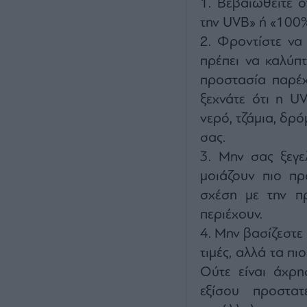
Βεβαιωθείτε 
την UVB» ή «100
Φροντίστε να 
πρέπει να καλύπ
προστασία παρέχ
ξεχνάτε ότι η UV
νερό, τζάμια, δρό
σας.
Μην σας ξεγε
μοιάζουν πιο πρ
σχέση με την πρ
περιέχουν.
Μην βασίζεστε 
τιμές, αλλά τα πι
Ούτε είναι άχρη
εξίσου προστατ