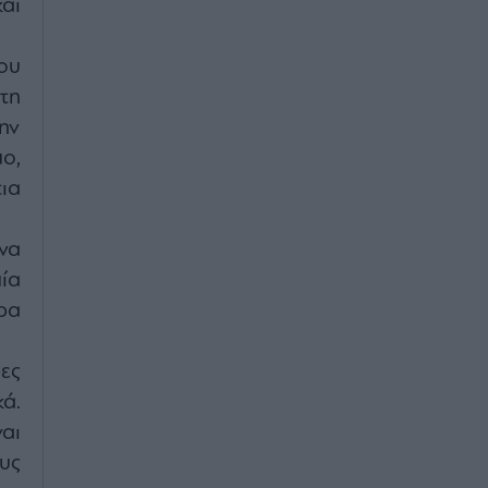
αι
ου
τη
ην
ο,
τια
να
ία
ρα
ρες
κά.
αι
υς