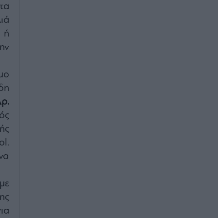
τα
λιά
 ή
ην
μο
δη
ρ.
ός
ής
l.
να
με
ης
ια