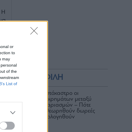
 Η
να
το
με
ι,
sonal or
ection to
ou may
δώ
 personal
δη
out of the
ΔΗΜΟΦΙΛΗ
 downstream
B’s List of
ιά
ΑΑΔΕ: Στο στόχαστρο οι
ς.
μεταφορές χρημάτων μεταξύ
ου
κοινών λογαριασμών – Πότε
μπορεί να θεωρηθούν δωρεές
τά
και να φορολογηθούν
07.08.2026
ύν