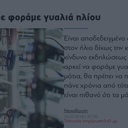
ου
r
δε φοράμε γυαλιά ηλίου
Είναι αποδεδειγμένο
ail,
s and
n opt
στον ήλιο δίχως την
te is
CHA
acy
κίνδυνο εκδηλώσεως
rvice
αρκεί να φοράμε γυα
μάτια, θα πρέπει να
πάνε χρόνια από τότ
είναι πιθανό ότι τα μ
NewsRoom
30.07.2018 | 07:30
Τελευταία ενημέρωση:5:43 μμ