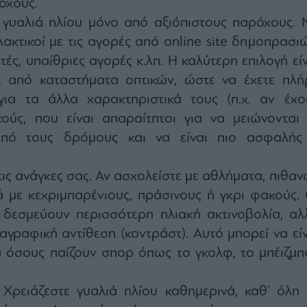
όχους.
 γυαλιά ηλίου μόνο από αξιόπιστους παρόχους. 
λακτικοί με τις αγορές από online site δημοπρασιώ
ές, υπαίθριες αγορές κ.λπ. Η καλύτερη επιλογή είν
 από καταστήματα οπτικών, ώστε να έχετε πλή
ια τα άλλα χαρακτηριστικά τους (π.χ. αν έχο
ύς, που είναι απαραίτητοι για να μειώνονται 
από τους δρόμους και να είναι πιο ασφαλής
ις ανάγκες σας. Αν ασχολείστε με αθλήματα, πιθαν
ά με κεχριμπαρένιους, πράσινους ή γκρι φακούς. 
 δεσμεύουν περισσότερη ηλιακή ακτινοβολία, αλ
αγραφική αντίθεση (κοντράστ). Αυτό μπορεί να είν
α όσους παίζουν σπορ όπως το γκολφ, το μπέιζμπ
 Χρειάζεστε γυαλιά ηλίου καθημερινά, καθ’ όλη 