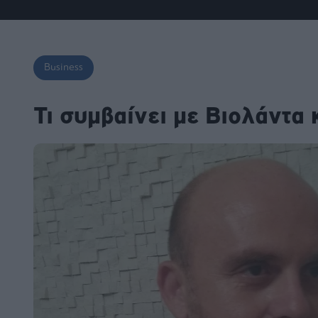
Fashion
Κοινωνία
Rumors
Ανακοινώσεις
Newsletter τ
&
mononews.g
Art
Law
ESG
Today
Watches
ΕΓΓΡΑΦΗ
Bloomberg
Business
Mononews2030
Yachts
By submitting your em
Financial
you agree to our Term
Τι συμβαίνει με Βιολάντα
Times
Άρθρα
Privacy Notice. You ca
Table
out at any time. This si
For
protected by reCAPT
and the Google Priv
Συνεντεύξεις
Two
Policy and Terms of Se
apply.
Ταυτότητα
Οι
2024
Αξίες
mononews.gr
μας
All rights
Όροι
reserved
Χρήσης