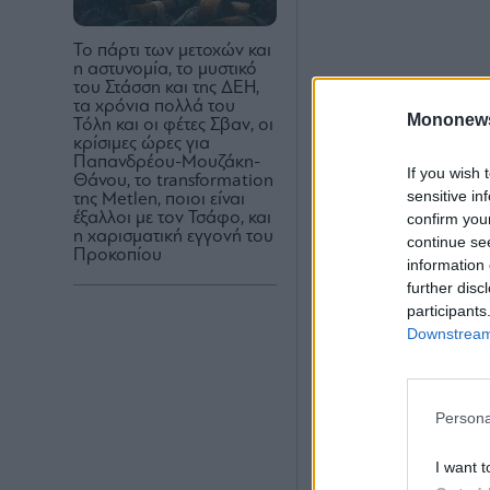
Το πάρτι των μετοχών και
η αστυνομία, το μυστικό
του Στάσση και της ΔΕΗ,
τα χρόνια πολλά του
Mononew
Τόλη και οι φέτες Σβαν, οι
κρίσιμες ώρες για
Παπανδρέου-Μουζάκη-
If you wish 
Θάνου, το transformation
sensitive in
της Metlen, ποιοι είναι
έξαλλοι με τον Τσάφο, και
confirm you
η χαρισματική εγγονή του
continue se
Προκοπίου
information 
further disc
participants
Downstream 
Persona
I want t