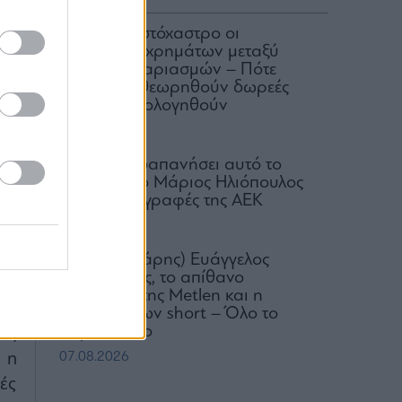
ΑΑΔΕ: Στο στόχαστρο οι
μεταφορές χρημάτων μεταξύ
κοινών λογαριασμών – Πότε
μπορεί να θεωρηθούν δωρεές
και να φορολογηθούν
νο
07.08.2026
το
 σε
Πόσα έχει δαπανήσει αυτό το
καλοκαίρι ο Μάριος Ηλιόπουλος
ης
για τις μεταγραφές της ΑΕΚ
07.08.2026
τα
ων
Ο (πεισματάρης) Ευάγγελος
Μυτιληναίος, το απίθανο
comeback της Μetlen και η
πό
συντριβή των short – Όλο το
παρασκήνιο
ες
07.08.2026
 η
ές