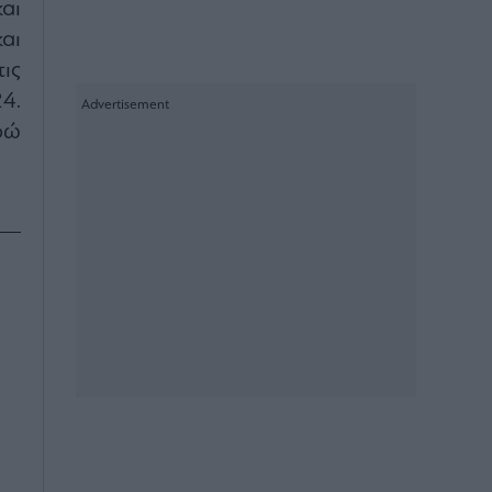
αι
αι
ις
4.
ρώ