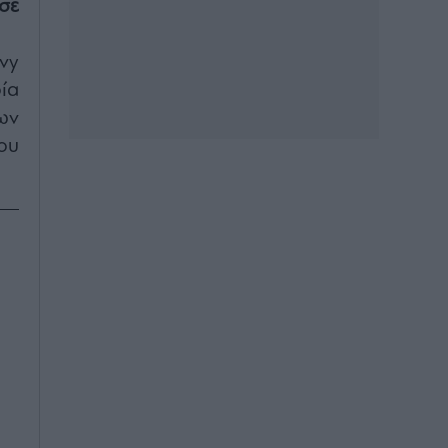
σε
vy
ία
ων
ου