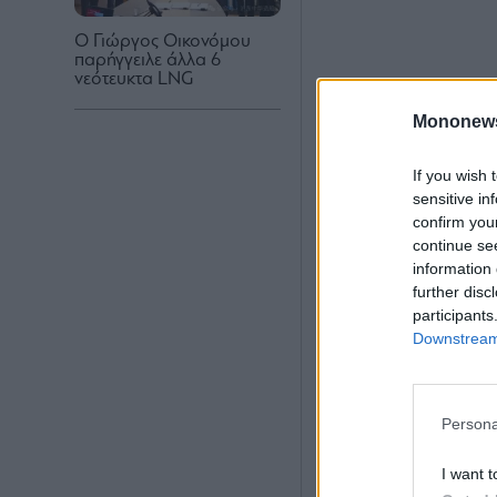
Ο Γιώργος Οικονόμου
παρήγγειλε άλλα 6
νεότευκτα LNG
Mononew
If you wish 
sensitive in
confirm you
continue se
information 
further disc
participants
Downstream 
Persona
I want t
Υπενθυμίζεται ό