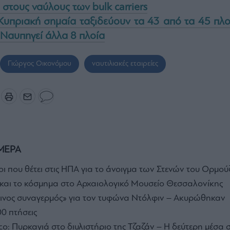
 στους ναύλους των bulk carriers
 Κυπριακή σημαία ταξιδεύουν τα 43 από τα 45 πλο
 Ναυπηγεί άλλα 8 πλοία
Γιώργος Οικονόμου
ναυτιλιακές εταιρείες
ΜΕΡΑ
οι που θέτει στις ΗΠΑ για το άνοιγμα των Στενών του Ορμού
και το κόσμημα στο Αρχαιολογικό Μουσείο Θεσσαλονίκης
κινος συναγερμός» για τον τυφώνα Ντόλφιν – Ακυρώθηκαν
0 πτήσεις
o: Πυρκαγιά στο διυλιστήριο της Τζαζάν – Η δεύτερη μέσα 