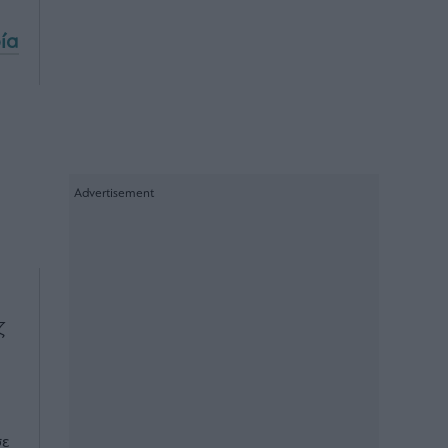
ία
ζ
σε