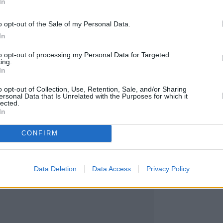
In
υή μέχρι και έξι πλοίων μεταφοράς υγροποιημέν
o opt-out of the Sale of my Personal Data.
 χωρητικότητας 174.000 m3.
In
, διαχειρίζεται σήμερα 24 πλοία.
to opt-out of processing my Personal Data for Targeted
ing.
ός: O… θαλασσάνθρωπος που ξεκίνησε από τ
In
Λονδίνο και το ταξίδι με το «Άρκτος»
o opt-out of Collection, Use, Retention, Sale, and/or Sharing
ersonal Data that Is Unrelated with the Purposes for which it
lected.
In
CONFIRM
Data Deletion
Data Access
Privacy Policy