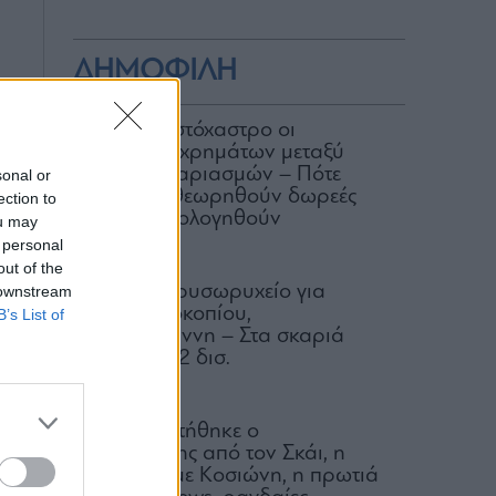
ΔΗΜΟΦΙΛΗ
ΑΑΔΕ: Στο στόχαστρο οι
μεταφορές χρημάτων μεταξύ
κοινών λογαριασμών – Πότε
sonal or
μπορεί να θεωρηθούν δωρεές
ection to
και να φορολογηθούν
ou may
 personal
07.08.2026
out of the
Μαρίνες: Χρυσωρυχείο για
 downstream
Λάτση, Προκοπίου,
B’s List of
Βαρδινογιάννη – Στα σκαριά
επενδύσεις 2 δισ.
08.08.2026
Γιατί παραιτήθηκε ο
Δημητριάδης από τον Σκάι, η
ανατροπή με Κοσιώνη, η πρωτιά
ία