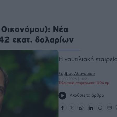
ου
r
 Οικονόμου): Νέα
ail,
42 εκατ. δολαρίων
s and
n opt
te is
CHA
acy
rvice
H ναυτιλιακή εταιρεί
Σάββας Αθανασίου
11.05.2026 | 10:21
Τελευταία ενημέρωση:10:24 πμ
Ακούστε το άρθρο