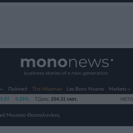
nt
t
t
Πολιτική
The Wiseman
Les Bons Vivants
Markets
5.07
0.25%
Τζίρος:
204.31 εκατ.
ΜΕΤΟ
ικό Μουσείο Θεσσαλονίκης
το