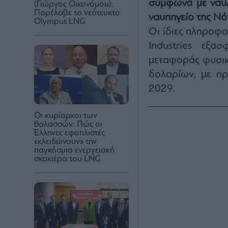
σύμφωνα με ναυλο
(Γιώργος Οικονόμου):
Παρέλαβε το νεότευκτο
ναυπηγείο της Νό
Olympus LNG
Οι ίδιες πληροφο
Industries εξα
μεταφοράς φυσικ
δολαρίων, με πρ
2029.
Οι κυρίαρχοι των
θαλασσών: Πώς οι
Έλληνες εφοπλιστές
«κλειδώνουν» την
παγκόσμια ενεργειακή
σκακιέρα του LNG