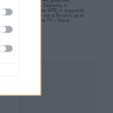
του mononews, ραγδαίες
εξελίξεις στο Gazzetta, τι
ου
συμβαίνει στο ΑΠΕ, η συμμαχία
στον ΑΝΤ1+ και τι θα γίνει με το
deal Cosmote TV – Nova
08.08.2026
ις