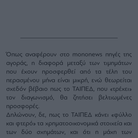
Monocle
Media
Lab
Mononews100
Όπως αναφέρουν στο mononews πηγές της
αγοράς, η διαφορά μεταξύ των τιμημάτων
Εγγραφείτε
που έχουν προσφερθεί από τα τέλη του
στο
Newsletter
περασμένου μήνα είναι μικρή, ενώ θεωρείται
του
σχεδόν βέβαιο πως το ΤΑΙΠΕΔ, που «τρέχει»
mononews.gr
τον διαγωνισμό, θα ζητήσει βελτιωμένες
προσφορές.
Δηλώνουν, δε, πως το ΤΑΙΠΕΔ κάνει «φύλλο
και φτερό» τα χρηματοοικονομικά στοιχεία και
By
submitting
your
των δύο σχημάτων, και ότι η μάχη των
email,
you