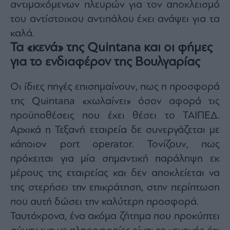
αντιμαχόμενων πλευρών για τον αποκλεισμό
agree
to
του αντίστοιχου αντιπάλου έχει ανάψει για τα
our
Terms
and
καλά.
Privacy
Notice.
Τα «κενά» της Quintana και οι φήμες
You
can
για το ενδιαφέρον της Βουλγαρίας
opt
out
at
any
Οι ίδιες πηγές επισημαίνουν, πως η προσφορά
time.
This
site
της Quintana «χωλαίνει» όσον αφορά τις
is
protected
προϋποθέσεις που έχει θέσει το ΤΑΙΠΕΔ.
by
reCAPTCHA
Αρχικά η Τεξανή εταιρεία δε συνεργάζεται με
and
the
Google
κάποιον port operator. Τονίζουν, πως
Privacy
Policy
πρόκειται για μία σημαντική παράληψη εκ
and
Terms
μέρους της εταιρείας και δεν αποκλείεται να
of
Service
apply.
της στερήσει την επικράτηση, στην περίπτωση
που αυτή δώσει την καλύτερη προσφορά.
ότητα
Ταυτόχρονα, ένα ακόμα ζήτημα που προκύπτει
ι
ίες