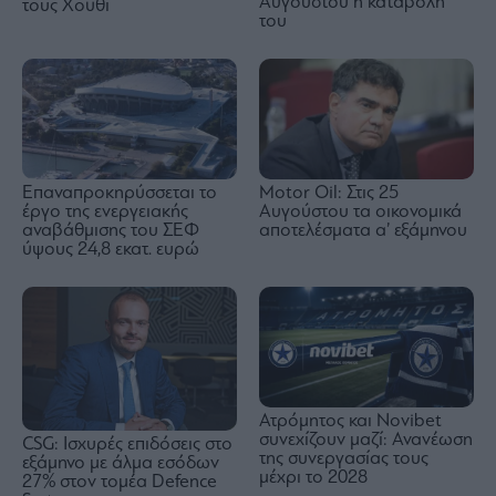
Αυγούστου η καταβολή
τους Χούθι
του
Επαναπροκηρύσσεται το
Motor Oil: Στις 25
έργο της ενεργειακής
Αυγούστου τα οικονομικά
αναβάθμισης του ΣΕΦ
αποτελέσματα α’ εξάμηνου
ύψους 24,8 εκατ. ευρώ
Ατρόμητος και Novibet
συνεχίζουν μαζί: Ανανέωση
CSG: Ισχυρές επιδόσεις στο
της συνεργασίας τους
εξάμηνο με άλμα εσόδων
μέχρι το 2028
27% στον τομέα Defence