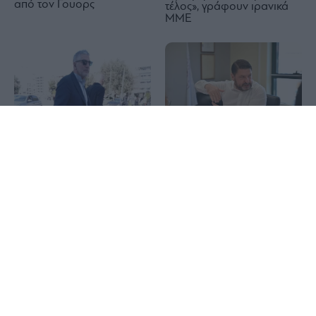
από τον Γουορς
τέλος», γράφουν ιρανικά
ΜΜΕ
1x
Υποκλοπές: Στο αρχείο για
Νίκος Χαρδαλιάς: Με
τρίτη φορά η υπόθεση με
ισχυρά χρηματοδοτικά
απόφαση του Εισαγγελέα
εργαλεία στηρίζουμε τις
Ευ. Μπακέλα
επιχειρήσεις της Αττικής
Χρηματιστήριο: ΔΕΗ,
Ερυθρά Θάλασσα: Τάνκερ
Metlen, Αlpha