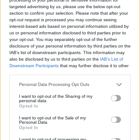
Μάλιστα, όπως προσθέτουν άτομα με πολύ
targeted advertising by us, please use the below opt-out
καλή γνώση των εξελίξεων, ο ίδιος
section to confirm your selection. Please note that after your
opt-out request is processed you may continue seeing
επιχειρηματίας έχει προσεγγίσει τον Πρέσβη
interest-based ads based on personal information utilized by
των ΗΠΑ στην Ελλάδα, Τζόρτζ Τσούνη, και του
us or personal information disclosed to third parties prior to
έχει συστηθεί ως εκπρόσωπος της Quintana,
your opt-out. You may separately opt-out of the further
disclosure of your personal information by third parties on the
παρά το γεγονός ότι υπάρχει υπογεγραμμένη
IAB’s list of downstream participants. This information may
συμφωνία με την Black Summit.
also be disclosed by us to third parties on the
IAB’s List of
Downstream Participants
that may further disclose it to other
third parties.
Personal Data Processing Opt Outs
I want to opt-out of the Sharing of my
personal data.
Opted In
I want to opt-out of the Sale of my
Personal Data.
Opted In
I want to opt-out of processing my