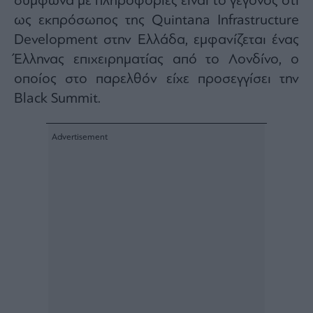
σύμφωνα με πληροφορίες είναι το γεγονός ότι
ας
ως εκπρόσωπος της Quintana Infrastructure
οι
ήσης
Development στην Ελλάδα, εμφανίζεται ένας
Έλληνας επιχειρηματίας από το Λονδίνο, ο
4
οποίος στο παρελθόν είχε προσεγγίσει την
news.gr
ghts
Black Summit.
rved