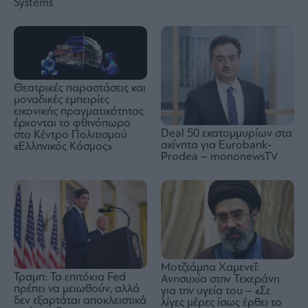
Systems
Θεατρικές παραστάσεις και
μοναδικές εμπειρίες
εικονικής πραγματικότητας
έρχονται το φθινόπωρο
Deal 50 εκατομμυρίων στα
στο Κέντρο Πολιτισμού
ακίνητα για Eurobank-
«Ελληνικός Κόσμος»
Prodea – mononewsTV
Μοτζτάμπα Χαμενεΐ:
Τραμπ: Τα επιτόκια Fed
Ανησυχία στην Τεχεράνη
πρέπει να μειωθούν, αλλά
για την υγεία του – «Σε
δεν εξαρτάται αποκλειστικά
λίγες μέρες ίσως έρθει το