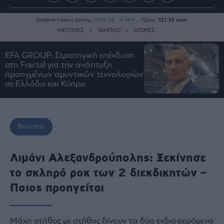
Realtime Γενικός Δείκτης:
2620.35
0.46%
Τζίρος:
117.92 εκατ.
ΜΕΤΟΧΕΣ
ΤΑΜΠΛΟ
ΑΓΟΡΕΣ
EFA GROUP: Στρατηγική επένδυση
στη Fractal για την ανάπτυξη
Ειδήσεις
προηγμένων αμυντικών τεχνολογιών
Οικονομία
σε Ελλάδα και Κύπρο
Business
Τράπεζες
Ναυτιλία
Business
Real
Estate
Λιμάνι Αλεξανδρούπολης: Ξεκίνησε
Ενέργεια
το σκληρό ροκ των 2 διεκδικητών –
Πολιτική
Ποιος προηγείται
Πολιτισμός
Κοινωνία
Μάχη στήθος με στήθος δίνουν τα δύο ενδιαφερόμενα
Law