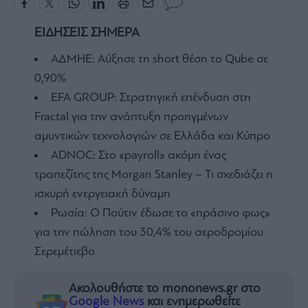
ΕΙΔΗΣΕΙΣ ΣΗΜΕΡΑ
ΑΔΜΗΕ: Αύξησε τη short θέση το Qube σε
0,90%
EFA GROUP: Στρατηγική επένδυση στη
Fractal για την ανάπτυξη προηγμένων
αμυντικών τεχνολογιών σε Ελλάδα και Κύπρο
ADNOC: Στο «payroll» ακόμη ένας
τραπεζίτης της Morgan Stanley – Τι σχεδιάζει η
ισχυρή ενεργειακή δύναμη
Ρωσία: Ο Πούτιν έδωσε το «πράσινο φως»
για την πώληση του 30,4% του αεροδρομίου
Σερεμέτιεβο
Ακολουθήστε το mononews.gr στο
Google News
και ενημερωθείτε