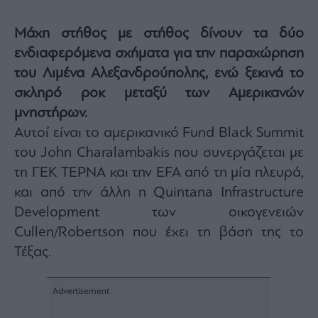
Architecture
&
Μάχη στήθος με στήθος δίνουν τα δύο
Design
ενδιαφερόμενα σχήματα για την παραχώρηση
Fashion
του Λιμένα Αλεξανδρούπολης, ενώ ξεκινά το
&
Art
σκληρό ροκ μεταξύ των Αμερικανών
Watches
μνηστήρων.
Yachts
Αυτοί είναι το αμερικανικό Fund Black Summit
Table
του John Charalambakis που συνεργάζεται με
For
τη ΓΕΚ ΤΕΡΝΑ και την EFA από τη μία πλευρά,
Two
και από την άλλη η Quintana Infrastructure
Development των οικογενειών
Cullen/Robertson που έχει τη βάση της το
Μετοχές
Τέξας.
Αγορές
Trader's
book