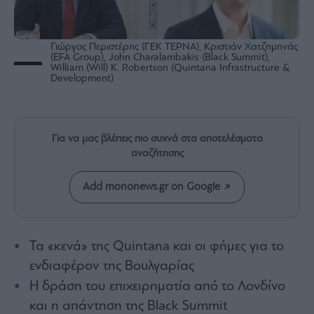
Rumors
ESG
Today
Γιώργος Περιστέρης (ΓΕΚ ΤΕΡΝΑ), Κριστιάν Χατζημηνάς
(EFA Group), John Charalambakis (Black Summit),
Mononews2030
William (Will) K. Robertson (Quintana Infrastructure &
Development)
Άρθρα
Συνεντεύξεις
Για να μας βλέπεις πιο συχνά στα αποτελέσματα
αναζήτησης
Add mononews.gr on Google
Les
Bons
Vivants
Auto
Τα «κενά» της Quintana και οι φήμες για το
Life
ενδιαφέρον της Βουλγαρίας
&
Η δράση του επιχειρηματία από το Λονδίνο
Style
και η απάντηση της Black Summit
Υγεία