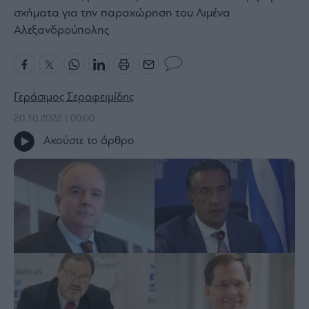
σχήματα για την παραχώρηση του Λιμένα
Bloomberg
Αλεξανδρούπολης
Financial
Times
Γεράσιμος Σεραφειμίδης
The
20.10.2022 | 00:00
Wiseman
Ακούστε το άρθρο
Room
301
My
Story
Media
Winners
&
Losers
Επι-
θετικά