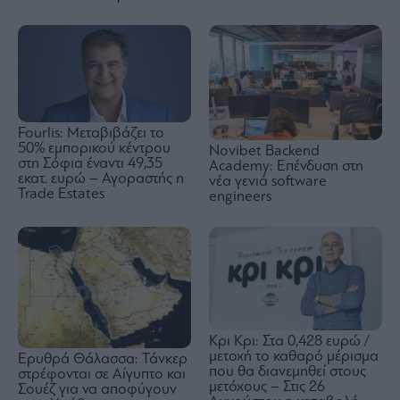
Fourlis: Μεταβιβάζει το
50% εμπορικού κέντρου
Novibet Backend
στη Σόφια έναντι 49,35
Academy: Επένδυση στη
εκατ. ευρώ – Αγοραστής η
νέα γενιά software
Trade Estates
engineers
Κρι Κρι: Στα 0,428 ευρώ /
μετοχή το καθαρό μέρισμα
Ερυθρά Θάλασσα: Τάνκερ
που θα διανεμηθεί στους
στρέφονται σε Αίγυπτο και
μετόχους – Στις 26
Σουέζ για να αποφύγουν