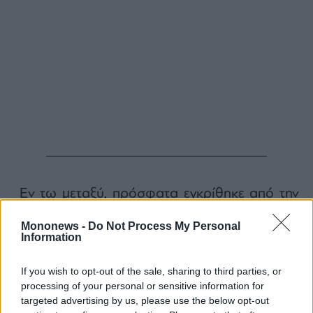
Εν τω μεταξύ, πρόσφατα εγκρίθηκε από την
Ευρωπαϊκή Επιτροπή με βάση τους κανόνες
Mononews -
Do Not Process My Personal
για τις κρατικές ενισχύσεις νέα
Information
χρηματοδότηση του έργου με το ποσό των
106 εκατ. ευρώ.
If you wish to opt-out of the sale, sharing to third parties, or
processing of your personal or sensitive information for
Τα κονδύλια αυτά αφορούν την υποστήριξη
targeted advertising by us, please use the below opt-out
της ολοκλήρωσης της κατασκευής του FSRU