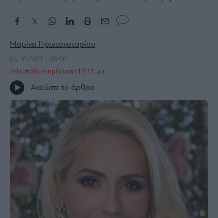
Bloomberg
Financial
Times
Μαρίνα Πρωτονοταρίου
04.10.2023 | 00:00
Τελευταία ενημέρωση:12:11 μμ
The
Ακούστε το άρθρο
Wiseman
Room
301
My
Story
Media
Winners
&
Losers
Επι-
θετικά