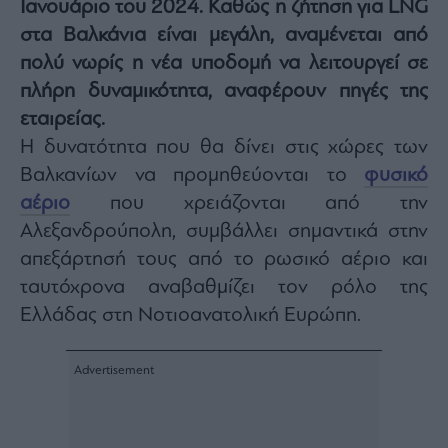
Ιανουάριο του 2024. Καθώς η ζήτηση για LNG
Architecture
στα Βαλκάνια είναι μεγάλη, αναμένεται από
&
Design
πολύ νωρίς η νέα υποδομή να λειτουργεί σε
Fashion
πλήρη δυναμικότητα, αναφέρουν πηγές της
&
εταιρείας.
Art
Η δυνατότητα που θα δίνει στις χώρες των
Watches
Βαλκανίων να προμηθεύονται το
φυσικό
Yachts
αέριο
που χρειάζονται από την
Table
Αλεξανδρούπολη, συμβάλλει σημαντικά στην
For
Two
απεξάρτησή τους από το ρωσικό αέριο και
ταυτόχρονα αναβαθμίζει τον ρόλο της
Ελλάδας στη Νοτιοανατολική Ευρώπη.
Μετοχές
Αγορές
Trader's
book