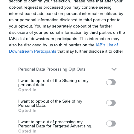
section to confirm your selection. Please note that after your
της Αλεξανδρούπολης και συμπληρώνουν τη
opt-out request is processed you may continue seeing
interest-based ads based on personal information utilized by
χρηματοδότηση από το Επιχειρησιακό
us or personal information disclosed to third parties prior to
Πρόγραμμα του ΕΣΠΑ «Ανταγωνιστικότητα,
your opt-out. You may separately opt-out of the further
Επιχειρηματικότητα και Καινοτομία 2014-
disclosure of your personal information by third parties on the
IAB’s list of downstream participants. This information may
2020» ύψους δημόσιας δαπάνης 166,7 εκατ.
also be disclosed by us to third parties on the
IAB’s List of
ευρώ, συνολικά 272,7 εκατ.
Downstream Participants
that may further disclose it to other
Η νέα ενίσχυση θα λάβει τη μορφή άμεσης
third parties.
επιχορήγησης.
Personal Data Processing Opt Outs
Υπενθυμίζεται ότι η
Gastrade
είναι κοινή
I want to opt-out of the Sharing of my
εταιρία του
ομίλου Κοπελούζου
, της
Gaslog
,
personal data.
Opted In
της
ΔΕΠΑ Εμπορίας
, της
Bulgartransgaz
και
του
ΔΕΣΦΑ
με ποσοστό συμμετοχής 20% ο
I want to opt-out of the Sale of my
Personal Data.
καθένας
Opted In
I want to opt-out of processing my
Personal Data for Targeted Advertising.
Opted In