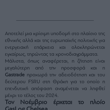
Monocle
Media
Lab
Mononews100
Αποτελεί μια κρίσιμη υποδομή στο πλαίσιο της
εθνικής αλλά και της ευρωπαϊκής πολιτικής για
ενεργειακή επάρκεια και ολοκληρώνεται
Εγγραφείτε
εγκαίρως, τηρώντας τα χρονοδιαγράμματα.
στο
Μάλιστα, όπως αναφέρεται, η ζήτηση είναι
Newsletter
του
μεγαλύτερη από την προσφορά και η
mononews.gr
Gastrade
προχωρά την αδειοδότηση και του
δεύτερου FSRU στη Θράκη για το οποίο η
επενδυτική απόφαση αναμένεται να ληφθεί
μέχρι το τέλος του 2024.
By
Τον Νοέμβριο έρχεται το πλοίο
submitting
your
email,
GasLog Chelsea
you