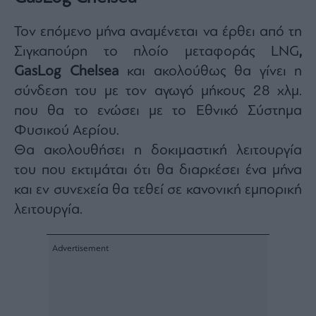
agree
to
our
Τον επόμενο μήνα αναμένεται να έρθει από τη
Terms
and
Σιγκαπούρη το πλοίο μεταφοράς LNG
,
Privacy
Notice.
You
GasLog Chelsea
και ακολούθως θα γίνει η
can
opt
σύνδεση του με τον αγωγό μήκους 28 χλμ.
out
at
που θα το ενώσει με το Εθνικό Σύστημα
any
time.
This
Φυσικού Αερίου.
site
is
Θα ακολουθήσει η δοκιμαστική λειτουργία
protected
by
του που εκτιμάται ότι θα διαρκέσει ένα μήνα
reCAPTCHA
and
the
και εν συνεχεία θα τεθεί σε κανονική εμπορική
Google
Privacy
λειτουργία.
Policy
and
Terms
of
Service
apply.
ότητα
ι
ίες