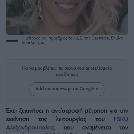
Rumors
ESG
Today
Mononews2030
Άρθρα
Η μέτοχος και πρόεδρος του Δ.Σ. της Gastrade, Ελμίνα
Κοπελούζου
Συνεντεύξεις
Για να μας βλέπεις πιο συχνά στα αποτελέσματα
αναζήτησης
Les
Bons
Add mononews.gr on Google
Vivants
Auto
Έχει ξεκινήσει η αντίστροφή μέτρηση για την
Life
&
εκκίνηση της λειτουργίας του
FSRU
Style
Αλεξανδρούπολης
, που αναμένεται τον
Υγεία