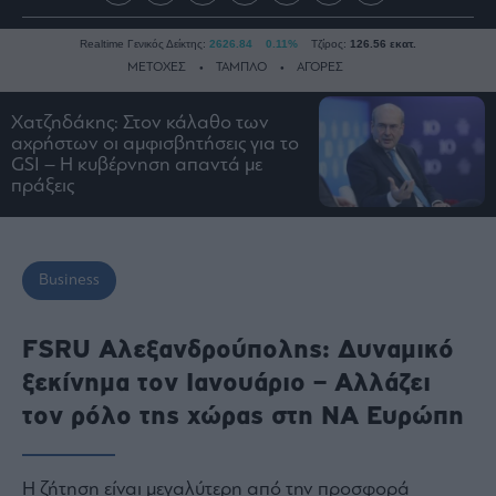
Realtime Γενικός Δείκτης:
2626.84
0.11%
Τζίρος:
126.56 εκατ.
ΜΕΤΟΧΕΣ
ΤΑΜΠΛΟ
ΑΓΟΡΕΣ
Χατζηδάκης: Στον κάλαθο των
αχρήστων οι αμφισβητήσεις για το
Ειδήσεις
GSI – Η κυβέρνηση απαντά με
Οικονομία
πράξεις
Business
Τράπεζες
Ναυτιλία
Business
Real
Estate
FSRU Αλεξανδρούπολης: Δυναμικό
Ενέργεια
ξεκίνημα τον Ιανουάριο – Αλλάζει
Πολιτική
τον ρόλο της χώρας στη ΝΑ Ευρώπη
Πολιτισμός
Κοινωνία
Η ζήτηση είναι μεγαλύτερη από την προσφορά
Law