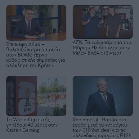
ΑΕΚ: Το καλωσόρισμα του
Επίσκεψη Δήμα –
Μάριου Ηλιόπουλου στον
Βολουδάκη για αυτοψία
Μίλαν Βιτάλις (βιντεο)
στον ΒΟΑΚ: «Έργο
καθοριστικής σημασίας για
ολόκληρη την Κρήτη»
Rheinmetall: Βουτιά στα
Το World Cup εκτός
έσοδα μετά το «ναυάγιο»
γηπέδου: 40 μέρες στην
των €10 δισ. deal για τις
Kaizen Gaming
ολλανδικές φρεγάτες F126