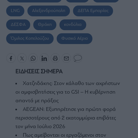
LNG
Αλεξανδρούπολη
ΔΕΠΑ Εμπορίας
ΔΕΣΦΑ
Θράκη
κονδύλια
Όμιλος Κοπελούζου
Φυσικό Αέριο
ΕΙΔΗΣΕΙΣ ΣΗΜΕΡΑ
Χατζηδάκης: Στον κάλαθο των αχρήστων
οι αμφισβητήσεις για το GSI – Η κυβέρνηση
απαντά με πράξεις
AEGEAN: Εξυπηρέτησε για πρώτη φορά
περισσοτέρους από 2 εκατομμύρια επιβάτες
τον μήνα Ιούλιο 2026
Πως αμείβονται οι εργαζόμενοι στον