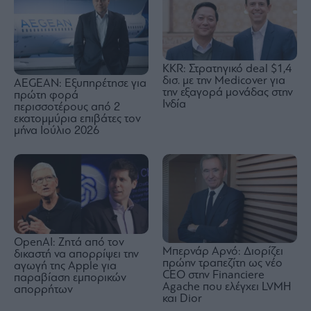
KKR: Στρατηγικό deal $1,4
δισ. με την Medicover για
AEGEAN: Εξυπηρέτησε για
την εξαγορά μονάδας στην
πρώτη φορά
Ινδία
περισσοτέρους από 2
εκατομμύρια επιβάτες τον
μήνα Ιούλιο 2026
OpenAI: Ζητά από τον
Μπερνάρ Αρνό: Διορίζει
δικαστή να απορρίψει την
πρώην τραπεζίτη ως νέο
αγωγή της Apple για
CEO στην Financiere
παραβίαση εμπορικών
Agache που ελέγχει LVMH
απορρήτων
και Dior