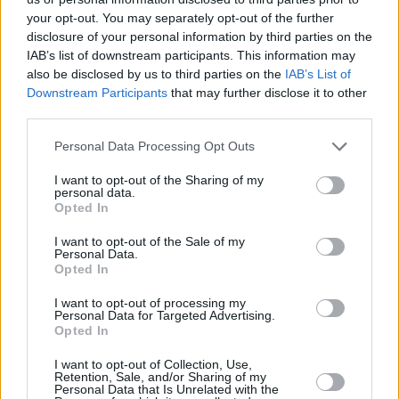
Ταυτόχρονα, τρέχει ο διαγωνισμός για το
your opt-out. You may separately opt-out of the further
disclosure of your personal information by third parties on the
νομικό σύμβουλο, ο οποίος θα είναι
IAB’s list of downstream participants. This information may
υπεύθυνος για τη διατήρηση της
also be disclosed by us to third parties on the
IAB’s List of
εμπιστευτικότητας των συναντήσεων, που θα
Downstream Participants
that may further disclose it to other
third parties.
πραγματοποιηθούν μεταξύ της ΕΡΓΟΣΕ και
κάθε ενδιαφερόμενου σχήματος, καθώς και
Personal Data Processing Opt Outs
των σχετικών γνωμοδοτήσεων.
I want to opt-out of the Sharing of my
Επιπλέον, η ΕΡΓΟΣΕ έχει καταλήξει από τα
personal data.
Opted In
μέσα του τρέχοντος μήνα στον τεχνικό
σύμβουλο που θα την υποστηρίξει στη
I want to opt-out of the Sale of my
Personal Data.
σύνταξη των τευχών δημοπράτησης για το
Opted In
καθένα από τα έξι έργα. Πρόκειται για την
I want to opt-out of processing my
Κοχιαδάκη Μαρία η οποία επικράτησε των
Personal Data for Targeted Advertising.
Opted In
«NAMA Σύμβουλοι Μηχανικοί και Μελετητές
I want to opt-out of Collection, Use,
Α.Ε.» και «Ρόικος Σύμβουλοι Μηχανικοί Α.Ε.»
Retention, Sale, and/or Sharing of my
Personal Data that Is Unrelated with the
δίνοντας προσφορά της τάξης των 72.500