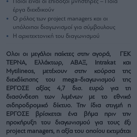
Ποιοι είναι οι επίδοξοι μνηστήρες – Ποια
Architecture
έργα διεκδικούν
&
Design
Ο ρόλος των project managers και οι
Fashion
υπόλοιποι διαγωνισμοί για σύμβουλους
&
Η αρχιτεκτονική του διαγωνισμού
Art
Watches
Ολοι οι μεγάλοι παίκτες στην αγορά, ΓΕΚ
Yachts
ΤΕΡΝΑ, Ελλάκτωρ, ΑΒΑΞ, Intrakat και
Table
Mytilineos, μετέχουν στην κούρσα της
For
Two
διεκδίκησης του mega-διαγωνισμού της
ΕΡΓΟΣΕ αξίας 4,7 δισ. ευρώ για τη
διασύνδεση των λιμένων με το εθνικό
σιδηροδρομικό δίκτυο. Την ίδια στιγμή η
Μετοχές
ΕΡΓΟΣΕ βρίσκεται ένα βήμα πριν την
Αγορές
προκήρυξη του διαγωνισμού για τους έξι
Trader's
book
project managers, η αξία του οποίου εκτιμάται