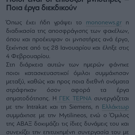
ας
Ποια έργα διεκδικούν
οι
ήσης
Όπως έχει ήδη γράψει το
mononews.gr
η
διαδικασία της αποσφράγισης των φακέλων,
4
news.gr
όπου και προέκυψαν οι μνηστήρες ανά έργο,
ghts
rved
ξεκίνησε από τις 28 Ιανουαρίου και έληξε στις
4 Φεβρουαρίου.
Στη διάρκεια αυτών των ημερών φάνηκε
ποιοι κατασκευαστικοί όμιλοι συμμάχησαν
μεταξύ, καθώς και προς ποια διεθνή ονόματα
στράφηκαν όσον αφορά τα έργα
σηματοδότησης. Η
ΓΕΚ ΤΕΡΝΑ
συνεργάζεται
με την Intrakat και τη Siemens, η
Ελλάκτωρ
συμμάχησε με την Mytilineos, ενώ ο Όμιλος
της ΑΒΑΞ δοκιμάζει τις ίδιες δυνάμεις του και
συνεχίζει την επιτυχημένη συνεργασία του με