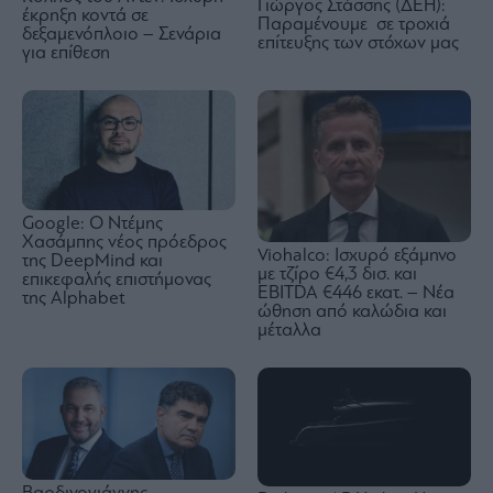
Γιώργος Στάσσης (ΔΕΗ):
έκρηξη κοντά σε
Παραμένουμε σε τροχιά
δεξαμενόπλοιο – Σενάρια
επίτευξης των στόχων μας
για επίθεση
Google: Ο Ντέμης
Χασάμπης νέος πρόεδρος
Viohalco: Ισχυρό εξάμηνο
της DeepMind και
με τζίρο €4,3 δισ. και
επικεφαλής επιστήμονας
EBITDA €446 εκατ. – Νέα
της Alphabet
ώθηση από καλώδια και
μέταλλα