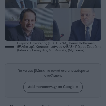
Rumors
ESG
Today
Mononews2030
Άρθρα
Συνεντεύξεις
Γιώργος Περιστέρης (ΓΕΚ ΤΕΡΝΑ), Henry Holterman
(Ελλάκτωρ), Χρήστος Ιωάννου (ΑΒΑΞ), Πέτρος Σουρέτης
(Intrakat), Ευάγγελος Μυτιληναίος (Mytilneos)
Les
Bons
Για να μας βλέπεις πιο συχνά στα αποτελέσματα
Vivants
αναζήτησης
Auto
Add mononews.gr on Google
Life
&
Style
Υγεία