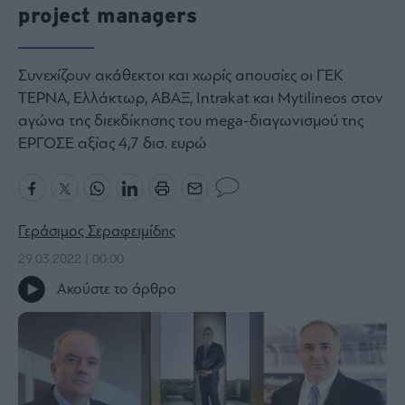
project managers
Bloomberg
Financial
Times
Συνεχίζουν ακάθεκτοι και χωρίς απουσίες οι ΓΕΚ
ΤΕΡΝΑ, Ελλάκτωρ, ΑΒΑΞ, Intrakat και Mytilineos στον
αγώνα της διεκδίκησης του mega-διαγωνισμού της
ΕΡΓΟΣΕ αξίας 4,7 δισ. ευρώ
The
Wiseman
Room
301
Γεράσιμος Σεραφειμίδης
My
Story
29.03.2022 | 00:00
Media
Ακούστε το άρθρο
Winners
&
Losers
Επι-
θετικά