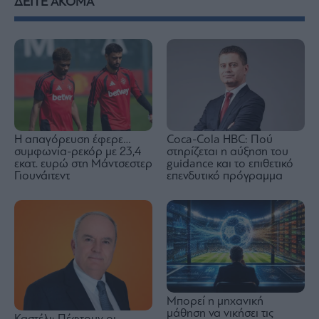
ΔΕΙΤΕ ΑΚΟΜΑ
Η απαγόρευση έφερε…
Coca-Cola HBC: Πού
συμφωνία-ρεκόρ με 23,4
στηρίζεται η αύξηση του
εκατ. ευρώ στη Μάντσεστερ
guidance και το επιθετικό
Γιουνάιτεντ
επενδυτικό πρόγραμμα
Μπορεί η μηχανική
μάθηση να νικήσει τις