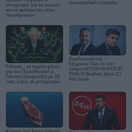
Καστέλι: Πέφτουν οι
στοιχηματικές εταιρείες;
υπογραφές για τα «αυτιά»
και τα «μάτια» του νέου
αεροδρομίου
Βαρδινογιάννης –
Έξαρχου: Πώς το νέο
Έσπασε… τα ταμεία φέτος
σχήμα ΑKTOR-ΗΛΕΚΤΩΡ-
για τον Παναθηναϊκό ο
THALIS διεκδικεί έργα 2,5
Γιάννης Αλαφούζος με 30
δισ. ευρώ
εκατ. ευρώ σε μεταγραφές
Κόλπος του Άντεν: Ισχυρή