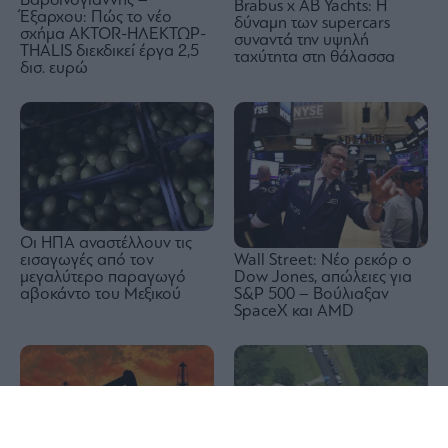
Βαρδινογιάννης –
Brabus x AB Yachts: Η
Έξαρχου: Πώς το νέο
δύναμη των supercars
σχήμα ΑKTOR-ΗΛΕΚΤΩΡ-
συναντά την υψηλή
THALIS διεκδικεί έργα 2,5
ταχύτητα στη θάλασσα
δισ. ευρώ
Οι ΗΠΑ αναστέλλουν τις
Wall Street: Νέο ρεκόρ ο
εισαγωγές από τον
Dow Jones, απώλειες για
μεγαλύτερο παραγωγό
S&P 500 – Βούλιαξαν
αβοκάντο του Μεξικού
SpaceX και AMD
1x