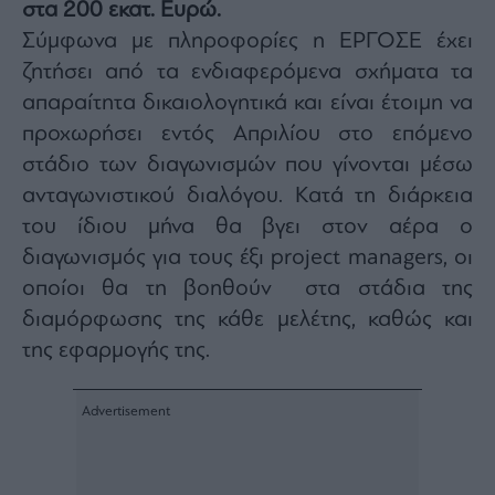
Buy-
στα 200 εκατ. Ευρώ.
Hold-
Σύμφωνα με πληροφορίες η ΕΡΓΟΣΕ έχει
Sell
ζητήσει από τα ενδιαφερόμενα σχήματα τα
The
απαραίτητα δικαιολογητικά και είναι έτοιμη να
Value
Investor
προχωρήσει εντός Απριλίου στο επόμενο
Crypto
στάδιο των διαγωνισμών που γίνονται μέσω
Χρηματιστηριακές
ανταγωνιστικού διαλόγου. Κατά τη διάρκεια
Ανακοινώσεις
του ίδιου μήνα θα βγει στον αέρα ο
διαγωνισμός για τους έξι project managers, οι
Creative
οποίοι θα τη βοηθούν στα στάδια της
Content
διαμόρφωσης της κάθε μελέτης, καθώς και
Branded
της εφαρμογής της.
Content
Reports
&
Branded
Content
Calendar