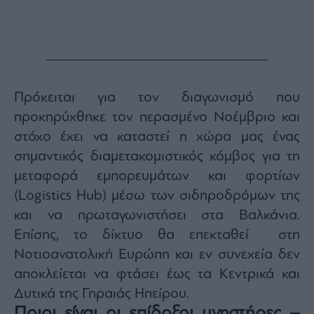
agree
to
our
Terms
and
Privacy
Notice.
You
can
opt
out
Πρόκειται για τον διαγωνισμό που
at
any
προκηρύχθηκε τον περασμένο Νοέμβριο και
time.
This
site
στόχο έχει να καταστεί η χώρα μας ένας
is
protected
σημαντικός διαμετακομιστικός κόμβος για τη
by
reCAPTCHA
μεταφορά εμπορευμάτων και φορτίων
and
the
Google
(Logistics Hub) μέσω των σιδηροδρόμων της
Privacy
Policy
και να πρωταγωνιστήσει στα Βαλκάνια.
and
Terms
Επίσης, το δίκτυο θα επεκταθεί στη
of
Service
apply.
Νοτιοανατολική Ευρώπη και εν συνεχεία δεν
αποκλείεται να φτάσει έως τα Κεντρικά και
ότητα
Δυτικά της Γηραιάς Ηπείρου.
ι
Ποιοι είναι οι επίδοξοι μνηστήρες –
ίες