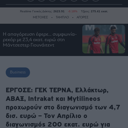
Realtime Γενικός Δείκτης:
2623.91
-0.18%
Τζίρος:
275.41 εκατ.
ΜΕΤΟΧΕΣ
ΤΑΜΠΛΟ
ΑΓΟΡΕΣ
Η απαγόρευση έφερε… συμφωνία-
Ειδήσεις
ρεκόρ με 23,4 εκατ. ευρώ στη
Μάντσεστερ Γιουνάιτεντ
Οικονομία
Business
Τράπεζες
Ναυτιλία
Business
Real
Estate
ΕΡΓΟΣΕ: ΓΕΚ ΤΕΡΝΑ, Ελλάκτωρ,
Ενέργεια
ΑΒΑΞ, Intrakat και Mytilineos
Πολιτική
προχωρούν στο διαγωνισμό των 4,7
Πολιτισμός
δισ. ευρώ – Τον Απρίλιο ο
Κοινωνία
διαγωνισμός 200 εκατ. ευρώ για
Law