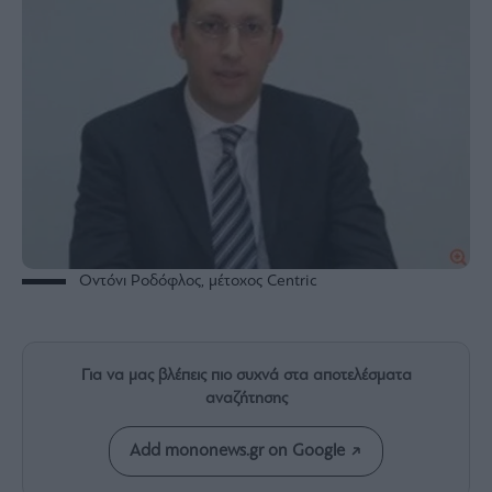
Rumors
ESG
Today
Mononews2030
Άρθρα
Συνεντεύξεις
Οντόνι Ροδόφλος, μέτοχος Centric
Les
Bons
Vivants
Για να μας βλέπεις πιο συχνά στα αποτελέσματα
Auto
αναζήτησης
Life
&
Style
Add mononews.gr on Google
Υγεία