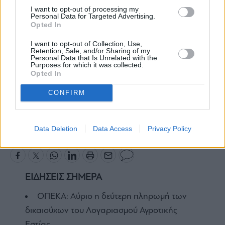
περιουσίας και αποτελεί μια ακόμα κίνηση
I want to opt-out of processing my
Personal Data for Targeted Advertising.
ενίσχυσης του τομέα αυτού.
Opted In
Διαβάστε επίσης
I want to opt-out of Collection, Use,
Centric: Αποκτά κτήριο γραφείων στο κέντρο
Retention, Sale, and/or Sharing of my
Personal Data that Is Unrelated with the
της Αθήνας έναντι 1,9 εκατ. ευρώ
Purposes for which it was collected.
Opted In
CONFIRM
Bright Sky Properties
Centric
Centric Συμμετοχών
Data Deletion
Data Access
Privacy Policy
ΕΙΔΗΣΕΙΣ ΣΗΜΕΡΑ
ΟΠΕΚΑ: Αύριο η δεύτερη πληρωμή των
δικαιούχων του Λογαριασμού Αγροτικής
Εστίας