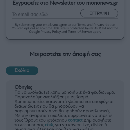
Εγγραφείτε στο Newsletter του mononews.gr
ΕΓΓΡΑΦΗ
By submitting your email, you agree to our Terms and Privacy Notice.
You can opt out at any time. This site is protected by reCAPTCHA and the
Google Privacy Policy and Terms of Service apply.
Μοιραστείτε την άποψή σας
Σχόλια
Οδηγίες
Για να σχολιάσετε χρησιμοποιήστε ένα ψευδώνυμο.
Παρακαλούμε σχολιάζετε με σεβασμό.
Χρησιμοποιείτε κατανοητή γλώσσα και αποφύγετε
διατυπώσεις που θα μπορούσαν να
παρερμηνευτούν ή να θεωρηθούν προσβλητικές.
Με την ανάρτηση σχολίου, συμφωνείτε να τηρείτε
τους Όρους του ιστότοπου
contact
Δημιουργήστε
το account σας
εδώ
, για να κάνετε like, dislike ή
report ακατάλληλα/προσβλητικά σχόλια.