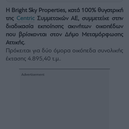
Architecture
Η Bright Sky Properties, κατά 100% θυγατρική
&
Design
της
Centric
Συμμετοχών ΑΕ, συμμετείχε στην
Fashion
διαδικασία εκποίησης ακινήτων οικοπέδων
&
που βρίσκονται στον Δήμο Μεταμόρφωσης
Art
Αττικής.
Watches
Πρόκειται για δύο όμορα οικόπεδα συνολικής
Yachts
έκτασης 4.895,40 τ.μ..
Table
For
Two
Μετοχές
Αγορές
Trader's
book