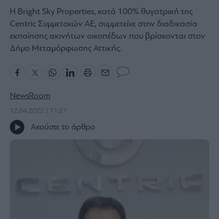
Η Bright Sky Properties, κατά 100% θυγατρική της
Bloomberg
Centric Συμμετοχών ΑΕ, συμμετείχε στην διαδικασία
Financial
εκποίησης ακινήτων οικοπέδων που βρίσκονται στον
Times
Δήμο Μεταμόρφωσης Αττικής.
The
Wiseman
NewsRoom
Room
12.04.2022 | 11:21
301
Ακούστε το άρθρο
My
Story
Media
Winners
&
Losers
Επι-
θετικά