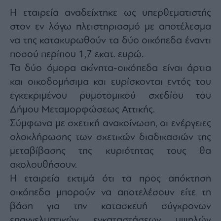
Monocle
Η εταιρεία αναδείχτηκε ως υπερθεματιστής
Media
Lab
στον εν λόγω πλειστηριασμό με αποτέλεσμα
να της κατακυρωθούν τα δύο οικόπεδα έναντι
ποσού περίπου 1,7 εκατ. ευρώ.
Mononews100
Τα δύο όμορα ακίνητα-οικόπεδα είναι άρτια
και οικοδομήσιμα και ευρίσκονται εντός του
εγκεκριμένου ρυμοτομικού σχεδίου του
Εγγραφείτε
Δήμου Μεταμορφώσεως Αττικής.
στο
Σύμφωνα με σχετική ανακοίνωση, οι ενέργειες
Newsletter
του
ολοκλήρωσης των σχετικών διαδικασιών της
mononews.gr
μεταβίβασης της κυριότητας τους θα
ακολουθήσουν.
Η εταιρεία εκτιμά ότι τα προς απόκτηση
οικόπεδα μπορούν να αποτελέσουν είτε τη
By
submitting
βάση για την κατασκευή σύγχρονων
your
email,
επαγγελματικών εγκαταστάσεων υψηλών
you