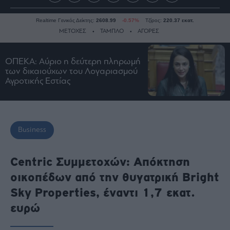
Realtime Γενικός Δείκτης:
2608.99
-0.57%
Τζίρος:
220.37 εκατ.
ΜΕΤΟΧΕΣ
ΤΑΜΠΛΟ
ΑΓΟΡΕΣ
ΟΠΕΚΑ: Αύριο η δεύτερη πληρωμή
Ειδήσεις
των δικαιούχων του Λογαριασμού
Αγροτικής Εστίας
Οικονομία
Business
Τράπεζες
Ναυτιλία
Business
Real
Estate
Centric Συμμετοχών: Απόκτηση
Ενέργεια
οικοπέδων από την θυγατρική Bright
Πολιτική
Sky Properties, έναντι 1,7 εκατ.
Πολιτισμός
ευρώ
Κοινωνία
Law