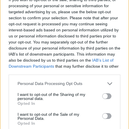
ας
processing of your personal or sensitive information for
οι
targeted advertising by us, please use the below opt-out
ήσης
section to confirm your selection. Please note that after your
opt-out request is processed you may continue seeing
interest-based ads based on personal information utilized by
4
news.gr
us or personal information disclosed to third parties prior to
ghts
your opt-out. You may separately opt-out of the further
rved
disclosure of your personal information by third parties on the
IAB’s list of downstream participants. This information may
also be disclosed by us to third parties on the
IAB’s List of
Downstream Participants
that may further disclose it to other
third parties.
Personal Data Processing Opt Outs
I want to opt-out of the Sharing of my
personal data.
Η συγκεκριμένη επενδυτική πράξη συνάδει με
Opted In
την εκφρασμένη επιθυμία του Ομίλου Centric
I want to opt-out of the Sale of my
Συμμετοχών να επεκτείνει τις δραστηριότητές
Personal Data.
Opted In
του στον τομέα της διαχείρισης ακίνητης