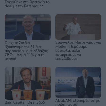
Εγκρίθηκε στη Βρετανία το
deal με την Paramount
Eυάγγελος Μυτιληναίος για
Diageo: Σχέδιο
Metlen: Περάσαμε
εξοικονόμησης $1 δισ.
δύσκολα, αλλά
παρουσίασε ο φιλόδοξος
καταφέραμε να
CEO – Άλμα 11% για τη
επανέλθουμε
μετοχή
AEGEAN: Εξυπηρέτησε για
Bain Capital: Deal $635
πρώτη φορά