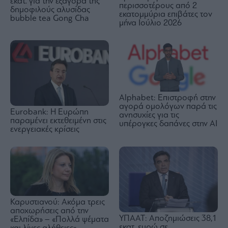
εκατ. για την εξαγορά της
περισσοτέρους από 2
δημοφιλούς αλυσίδας
εκατομμύρια επιβάτες τον
bubble tea Gong Cha
μήνα Ιούλιο 2026
Alphabet: Επιστροφή στην
αγορά ομολόγων παρά τις
Eurobank: Η Ευρώπη
ανησυχίες για τις
παραμένει εκτεθειμένη στις
υπέρογκες δαπάνες στην AI
ενεργειακές κρίσεις
Καρυστιανού: Ακόμα τρεις
αποχωρήσεις από την
ΥΠΑΑΤ: Αποζημιώσεις 38,1
«Ελπίδα» – «Πολλά ψέματα
εκατ. ευρώ σε