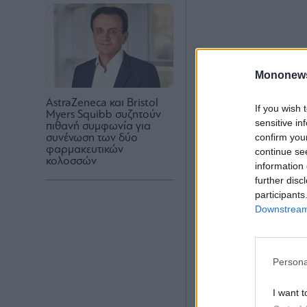
Mononew
AstraZeneca και Bristol
If you wish 
Myers Squibb συζητούν
sensitive in
πιθανή συμφωνία για
confirm you
συνένωση των δύο
φαρμακευτικών
continue se
κολοσσών
information 
further disc
participants
Downstream 
Persona
I want t