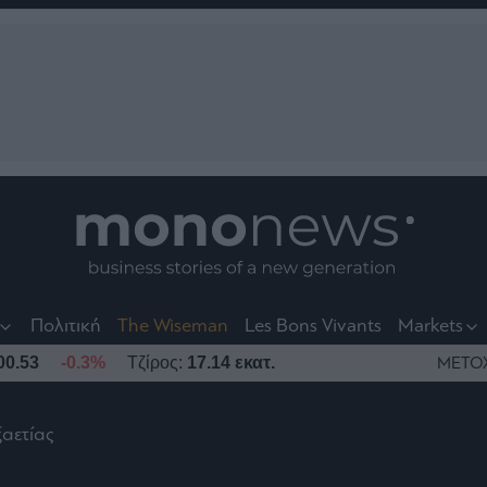
nt
t
t
Πολιτική
The Wiseman
Les Bons Vivants
Markets
00.53
-0.3%
Τζίρος:
17.14 εκατ.
ΜΕΤΟ
ξαετίας
το