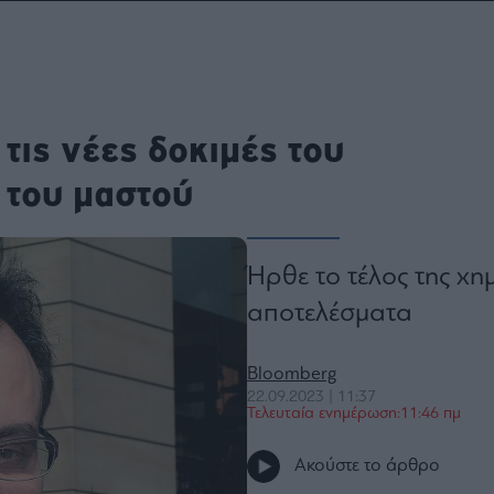
ου
r
τις νέες δοκιμές του
ail,
s and
n opt
 του μαστού
te is
CHA
acy
rvice
Ήρθε το τέλος της χημ
αποτελέσματα
Bloomberg
22.09.2023 | 11:37
Τελευταία ενημέρωση:11:46 πμ
Ακούστε το άρθρο