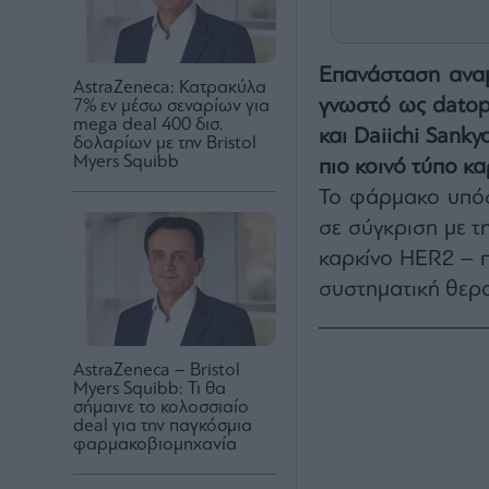
Επανάσταση αναμ
AstraZeneca: Κατρακύλα
γνωστό ως dato
7% εν μέσω σεναρίων για
mega deal 400 δισ.
και Daiichi Sank
δολαρίων με την Bristol
Myers Squibb
πιο κοινό τύπο κα
Το φάρμακο υπό
σε σύγκριση με τ
καρκίνο HER2 – πο
συστηματική θερα
AstraZeneca – Bristol
Myers Squibb: Τι θα
σήμαινε το κολοσσιαίο
deal για την παγκόσμια
φαρμακοβιομηχανία