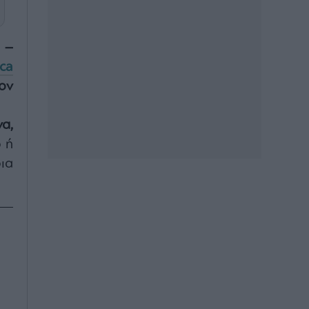
–
ca
ον
α,
 ή
οια