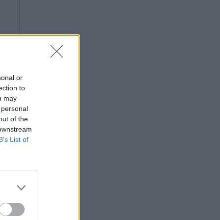
sonal or
ection to
ou may
 personal
out of the
 downstream
B’s List of