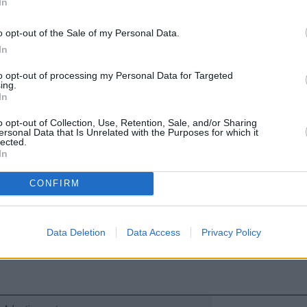
In
o opt-out of the Sale of my Personal Data.
In
ύο εταιρείες, οι μελέτες θα συνεχιστούν προκειμέν
to opt-out of processing my Personal Data for Targeted
 εάν το φάρμακο μπορεί να βοηθήσει ασθενείς 
ing.
In
 χρόνο επιβίωσής τους
σε σύγκριση με εκείνες π
οθεραπεία.
o opt-out of Collection, Use, Retention, Sale, and/or Sharing
ersonal Data that Is Unrelated with the Purposes for which it
 η Astra, έχει παρατηρηθεί μία τάση προς βελτίω
lected.
In
ώ δεν εντοπίστηκαν νέα ζητήματα ασφάλειας με 
CONFIRM
σε να το καταστήσει ένα από τα
κορυφαία φάρμα
 τις πωλήσεις.
μετά την ευχάριστη αυτή είδηση, η μετοχή της Ast
Data Deletion
Data Access
Privacy Policy
 άνω του 1%
στις προσυνεδριακές συναλλαγές τ