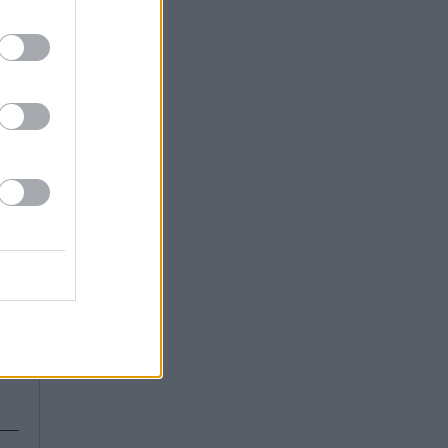
ου
να
ου
ση
το
κα
ra
ου