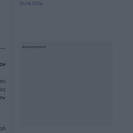
06.08.2026
ον
ει
ες
την
ρή