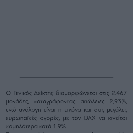
Buy-
Hold-
Sell
The
Value
Investor
Crypto
Χρηματιστηριακές
Ανακοινώσεις
Creative
Content
Branded
Ο Γενικός Δείκτης διαμορφώνεται στις 2.467
Content
μονάδες, καταγράφοντας απώλειες 2,93%,
Reports
ενώ ανάλογη είναι η εικόνα και στις μεγάλες
&
Branded
ευρωπαϊκές αγορές, με τον DAX να κινείται
Content
χαμηλότερα κατά 1,9%.
Calendar