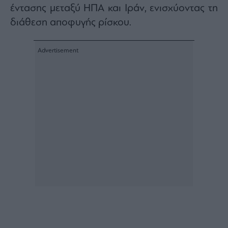
έντασης μεταξύ ΗΠΑ και Ιράν, ενισχύοντας τη
Architecture
&
διάθεση αποφυγής ρίσκου.
Design
Fashion
&
Art
Watches
Yachts
Table
For
Two
Μετοχές
Αγορές
Trader's
book