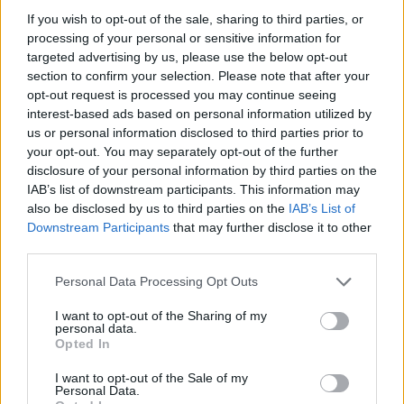
If you wish to opt-out of the sale, sharing to third parties, or
Σαράντης: Η NBG Securities βλέπει άνοδο στα
processing of your personal or sensitive information for
17,40 ευρώ – Το στοίχημα της κερδοφορίας
targeted advertising by us, please use the below opt-out
και των εξαγωγών
section to confirm your selection. Please note that after your
opt-out request is processed you may continue seeing
interest-based ads based on personal information utilized by
us or personal information disclosed to third parties prior to
your opt-out. You may separately opt-out of the further
disclosure of your personal information by third parties on the
IAB’s list of downstream participants. This information may
also be disclosed by us to third parties on the
IAB’s List of
Downstream Participants
that may further disclose it to other
third parties.
Personal Data Processing Opt Outs
I want to opt-out of the Sharing of my
personal data.
Opted In
I want to opt-out of the Sale of my
Personal Data.