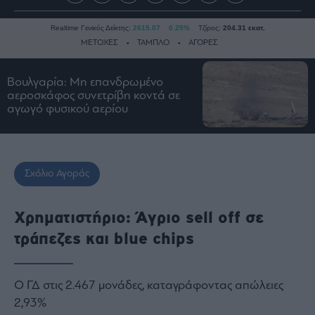
Realtime Γενικός Δείκτης:
2615.07
0.25%
Τζίρος:
204.31 εκατ.
ΜΕΤΟΧΕΣ
ΤΑΜΠΛΟ
ΑΓΟΡΕΣ
Βουλγαρία: Μη επανδρωμένο
Ειδήσεις
αεροσκάφος συνετρίβη κοντά σε
αγωγό φυσικού αερίου
Οικονομία
Business
Τράπεζες
Σχόλιο Αγοράς
Ναυτιλία
Real
Estate
Χρηματιστήριο: Άγριο sell off σε
Ενέργεια
τράπεζες και blue chips
Πολιτική
Πολιτισμός
Ο ΓΔ στις 2.467 μονάδες, καταγράφοντας απώλειες
Κοινωνία
2,93%
Law