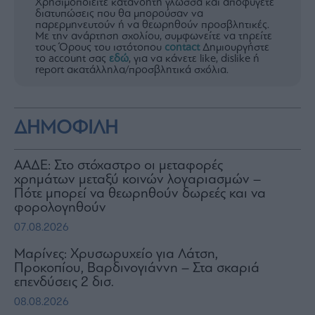
Χρησιμοποιείτε κατανοητή γλώσσα και αποφύγετε
διατυπώσεις που θα μπορούσαν να
παρερμηνευτούν ή να θεωρηθούν προσβλητικές.
Με την ανάρτηση σχολίου, συμφωνείτε να τηρείτε
τους Όρους του ιστότοπου
contact
Δημιουργήστε
το account σας
εδώ
, για να κάνετε like, dislike ή
report ακατάλληλα/προσβλητικά σχόλια.
ΔΗΜΟΦΙΛΗ
ΑΑΔΕ: Στο στόχαστρο οι μεταφορές
χρημάτων μεταξύ κοινών λογαριασμών –
Πότε μπορεί να θεωρηθούν δωρεές και να
φορολογηθούν
07.08.2026
Μαρίνες: Χρυσωρυχείο για Λάτση,
Προκοπίου, Βαρδινογιάννη – Στα σκαριά
επενδύσεις 2 δισ.
08.08.2026