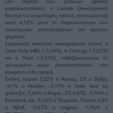
Στο ταμπλό των μετοχών υψηλής
Monocle
Media
κεφαλαιοποίησης, η Lamda Development
Lab
δέχεται τις ισχυρότερες πιέσεις, υποχωρώντας
κατά 4,12% μετά τη δημοσιοποίηση των
οικονομικών αποτελεσμάτων του πρώτου
Mononews100
τριμήνου.
Σημαντικές απώλειες καταγράφουν επίσης η
Coca-Cola HBC (-3,34%), η Cenergy (-3,25%)
Εγγραφείτε
και η Titan (-2,53%), επιβεβαιώνοντας το
στο
Newsletter
γενικευμένο κύμα ρευστοποιήσεων που
του
επικρατεί στην αγορά.
mononews.gr
Επίσης πτώση 3,22% η Άκτωρ, 2% η Ballys,
-4,1% η Metlen, -3,19% η Τιτάν. Από τις
τράπεζες -3,69% η Άλφα, -3% η ΕΤΕ, -3,94% η
Eurobank και -3,56% η Πειραιώς. Πτώση 4,8%
By
submitting
η Άβαξ, -3,67% η Aegean, -1,96% η
your
email,
you