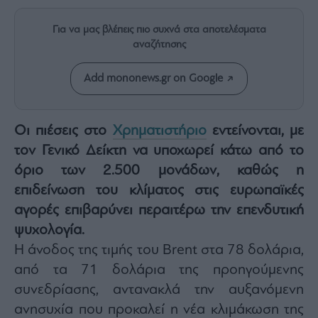
Rumors
ESG
Για να μας βλέπεις πιο συχνά στα αποτελέσματα
Today
αναζήτησης
Mononews2030
Add mononews.gr on Google
Άρθρα
Συνεντεύξεις
Οι πιέσεις στο
Χρηματιστήριο
εντείνονται, με
τον Γενικό Δείκτη να υποχωρεί κάτω από το
όριο των 2.500 μονάδων, καθώς η
επιδείνωση του κλίματος στις ευρωπαϊκές
Les
αγορές επιβαρύνει περαιτέρω την επενδυτική
Bons
Vivants
ψυχολογία.
Auto
Η άνοδος της τιμής του Brent στα 78 δολάρια,
Life
από τα 71 δολάρια της προηγούμενης
&
συνεδρίασης, αντανακλά την αυξανόμενη
Style
ανησυχία που προκαλεί η νέα κλιμάκωση της
Υγεία