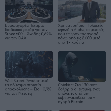
Ευρωαγορές: Τέταρτο
Χρηματιστήριο: Πολυετές
διαδοχικό ρεκόρ για τον
υψηλό η Alpha, οι μετοχές
Stoxx 600 – Άνοδος 0,69%
που έφεραν την αγορά
για τον DAX
πάνω από τις 2.600 μετά
από 17 χρόνια
Wall Street: Άνοδος μετά
τα αδύναμα στοιχεία
Coinkite: Στα 130 εκατ.
απασχόλησης – Στο +0,9%
δολάρια οι εκτιμώμενες
για τον Nasdaq
απώλειες από την
κυβερνοεπίθεση στην
αγορά Bitcoin