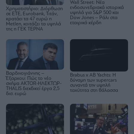
Wall Street: Νέα
ενδοσυνεδριακά ιστορικά
Χρηματιστήριο: Διόρθωση
υψηλά για S&P 500 και
σε ΕΤΕ, Eurobank, Τιτάν,
Dow Jones – Ράλι στα
κρατάει τα 47 ευρώ η
εταιρικά κέρδη
Metlen, κοιτάζει τα υψηλά
της η ΓΕΚ ΤΕΡΝΑ
Βαρδινογιάννης –
Brabus x AB Yachts: Η
Έξαρχου: Πώς το νέο
δύναμη των supercars
σχήμα ΑKTOR-ΗΛΕΚΤΩΡ-
συναντά την υψηλή
THALIS διεκδικεί έργα 2,5
ταχύτητα στη θάλασσα
δισ. ευρώ