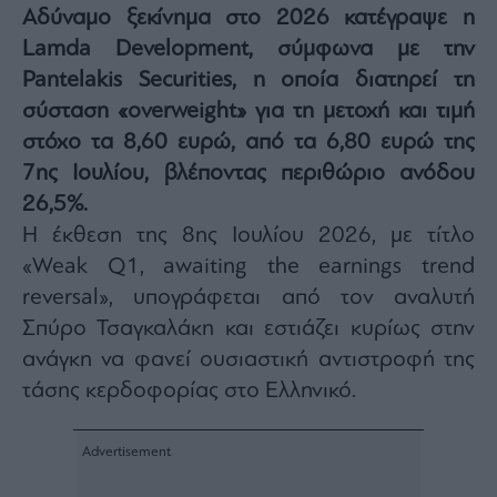
Αδύναμο ξεκίνημα στο 2026 κατέγραψε η
Architecture
&
Lamda Development, σύμφωνα με την
Design
Pantelakis Securities, η οποία διατηρεί τη
Fashion
σύσταση «overweight» για τη μετοχή και τιμή
&
Art
στόχο τα 8,60 ευρώ, από τα 6,80 ευρώ της
7ης Ιουλίου, βλέποντας περιθώριο ανόδου
Watches
26,5%.
Yachts
Η έκθεση της 8ης Ιουλίου 2026, με τίτλο
Table
For
«Weak Q1, awaiting the earnings trend
Two
reversal», υπογράφεται από τον αναλυτή
Σπύρο Τσαγκαλάκη και εστιάζει κυρίως στην
ανάγκη να φανεί ουσιαστική αντιστροφή της
Μετοχές
τάσης κερδοφορίας στο Ελληνικό.
Αγορές
Trader's
book