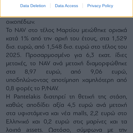
ευρώ αφορούν οικιστικές αναπτύξεις και τα
Data Deletion
Data Access
Privacy Policy
510 εκατ. ευρώ πωλήσεις ή μισθώσεις
οικοπέδων.
Το NAV στο τέλος Μαρτίου μειώθηκε οριακά
κατά 1% από την αρχή του έτους, στα 1,529
δισ. ευρώ, από 1,548 δισ. ευρώ στο τέλος του
2025. Προσαρμοσμένο για 6,3 εκατ. ίδιες
μετοχές, το NAV ανά μετοχή διαμορφώθηκε
στα 8,97 ευρώ, από 9,06 ευρώ,
υποδηλώνοντας αποτίμηση χαμηλότερη από
0,8 φορές το P/NAV.
Η Pantelakis διατηρεί τη θετική της στάση,
καθώς αποδίδει αξία 4,5 ευρώ ανά μετοχή
στα υφιστάμενα και νέα malls, 2,2 ευρώ στο
Ελληνικό και 0,2 ευρώ στις μαρίνες και τα
λοιπά assets. Ωστόσο, σύμφωνα με την