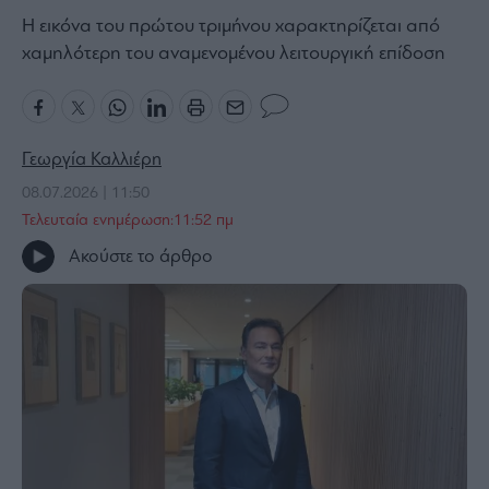
Η εικόνα του πρώτου τριμήνου χαρακτηρίζεται από
Bloomberg
χαμηλότερη του αναμενομένου λειτουργική επίδοση
Financial
Times
Γεωργία Καλλιέρη
The
08.07.2026 | 11:50
Wiseman
Τελευταία ενημέρωση:11:52 πμ
Room
Ακούστε το άρθρο
301
My
Story
Media
Winners
&
Losers
Επι-
θετικά