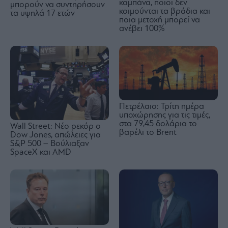
καμπάνα, ποιοι δεν
μπορούν να συντηρήσουν
κοιμούνται τα βράδια και
τα υψηλά 17 ετών
ποια μετοχή μπορεί να
ανέβει 100%
Πετρέλαιο: Τρίτη ημέρα
υποχώρησης για τις τιμές,
στα 79,45 δολάρια το
Wall Street: Νέο ρεκόρ ο
βαρέλι το Brent
Dow Jones, απώλειες για
S&P 500 – Βούλιαξαν
SpaceX και AMD