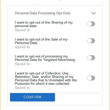
third parties.
Personal Data Processing Opt Outs
I want to opt-out of the Sharing of my
personal data.
Opted In
I want to opt-out of the Sale of my
Personal Data.
NAV, ταμειακές εισπράξεις και
Opted In
αποτίμηση
I want to opt-out of processing my
Personal Data for Targeted Advertising.
Opted In
Σύμφωνα με την Pantelakis, οι συνολικές
ταμειακές εισπράξεις από πωλήσεις και
I want to opt-out of Collection, Use,
Retention, Sale, and/or Sharing of my
μισθώσεις ακινήτων στο Ελληνικό έχουν
Personal Data that Is Unrelated with the
Purposes for which it was collected.
φτάσει τα 1,74 δισ. ευρώ από την έναρξη του
Opted In
έργου έως τις 31 Μαΐου 2026, από 1,67 δισ.
CONFIRM
ευρώ στο τέλος Μαρτίου και 1,49 δισ. ευρώ
στο τέλος του 2025. Από αυτά, τα 1,23 δισ.