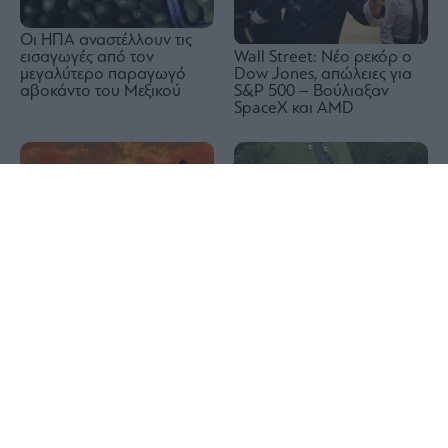
Οι ΗΠΑ αναστέλλουν τις
Wall Street: Νέο ρεκόρ ο
εισαγωγές από τον
Dow Jones, απώλειες για
μεγαλύτερο παραγωγό
S&P 500 – Βούλιαξαν
αβοκάντο του Μεξικού
SpaceX και AMD
1x
Πετρέλαιο: Τρίτη ημέρα
Τραγωδία στη Βόρεια
υποχώρησης για τις τιμές,
Καρολίνα: Τρεις νεκροί και
στα 79,45 δολάρια το
ένας τραυματίας από
βαρέλι το Brent
πυροβολισμούς – Μέλη
της ίδιας οικογένειας τα
θύματα