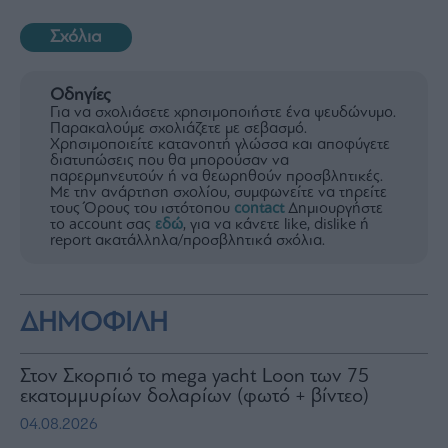
Σχόλια
Οδηγίες
Για να σχολιάσετε χρησιμοποιήστε ένα ψευδώνυμο.
Παρακαλούμε σχολιάζετε με σεβασμό.
Χρησιμοποιείτε κατανοητή γλώσσα και αποφύγετε
διατυπώσεις που θα μπορούσαν να
παρερμηνευτούν ή να θεωρηθούν προσβλητικές.
Με την ανάρτηση σχολίου, συμφωνείτε να τηρείτε
τους Όρους του ιστότοπου
contact
Δημιουργήστε
το account σας
εδώ
, για να κάνετε like, dislike ή
report ακατάλληλα/προσβλητικά σχόλια.
ΔΗΜΟΦΙΛΗ
Στον Σκορπιό το mega yacht Loon των 75
εκατομμυρίων δολαρίων (φωτό + βίντεο)
04.08.2026