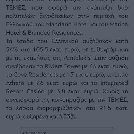
ας
ΤΕΜΕΣ, που αφορά την ανάπτυξη δύο
οι
ήσης
πολυτελών ξενοδοχείων στην περιοχή του
Ελληνικού, του Mandarin Hotel και του Marina
4
Hotel & Branded Residences.
news.gr
Τα έσοδα του Ελληνικού αυξήθηκαν κατά
ghts
rved
54%, στα 105,5 εκατ. ευρώ, σε ευθυγράμμιση
με τις εκτιμήσεις της Pantelakis. Στην αύξηση
συνέβαλαν το Riviera Tower με 45 εκατ. ευρώ,
τα Cove Residences με 17 εκατ. ευρώ, το Little
Athens με 26 εκατ. ευρώ και το Integrated
Resort Casino με 3,8 εκατ. ευρώ. Χωρίς τη
συνεισφορά της κοινοπραξίας με την ΤΕΜΕΣ,
τα έσοδα διαμορφώθηκαν στα 91,5 εκατ.
ευρώ, αυξημένα κατά 33%.