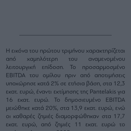
Monocle
Media
Lab
Mononews100
Η εικόνα του πρώτου τριμήνου χαρακτηρίζεται
από χαμηλότερη του αναμενομένου
Εγγραφείτε
λειτουργική επίδοση. Το προσαρμοσμένο
στο
Newsletter
EBITDA του ομίλου πριν από αποτιμήσεις
του
υποχώρησε κατά 2% σε ετήσια βάση, στα 12,3
mononews.gr
εκατ. ευρώ, έναντι εκτίμησης της Pantelakis για
16 εκατ. ευρώ. Το δημοσιευμένο EBITDA
μειώθηκε κατά 20%, στα 13,9 εκατ. ευρώ, ενώ
οι καθαρές ζημιές διαμορφώθηκαν στα 17,7
By
submitting
εκατ. ευρώ, από ζημιές 11 εκατ. ευρώ το
your
email,
you