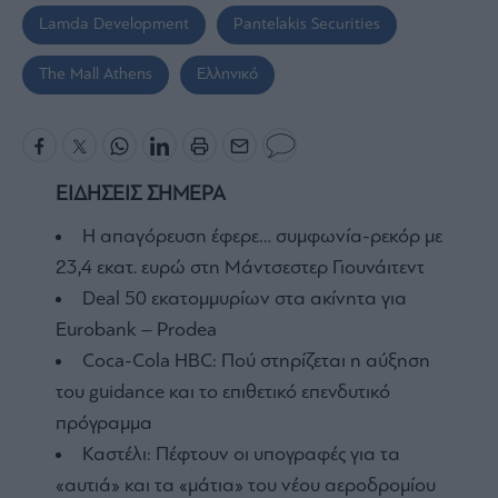
Lamda Development
Pantelakis Securities
The Mall Athens
Ελληνικό
ΕΙΔΗΣΕΙΣ ΣΗΜΕΡΑ
Η απαγόρευση έφερε… συμφωνία-ρεκόρ με
23,4 εκατ. ευρώ στη Μάντσεστερ Γιουνάιτεντ
Deal 50 εκατομμυρίων στα ακίνητα για
Eurobank – Prodea
Coca-Cola HBC: Πού στηρίζεται η αύξηση
του guidance και το επιθετικό επενδυτικό
πρόγραμμα
Καστέλι: Πέφτουν οι υπογραφές για τα
«αυτιά» και τα «μάτια» του νέου αεροδρομίου