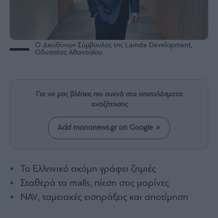
Rumors
ESG
Today
Mononews2030
O Διευθύνων Σύμβουλος της Lamda Development,
Οδυσσέας Αθανασίου
Άρθρα
Συνεντεύξεις
Για να μας βλέπεις πιο συχνά στα αποτελέσματα
αναζήτησης
Add mononews.gr on Google
Les
Bons
Vivants
Auto
Το Ελληνικό ακόμη γράφει ζημιές
Life
Σταθερά τα malls, πίεση στις μαρίνες
&
NAV, ταμειακές εισπράξεις και αποτίμηση
Style
Υγεία