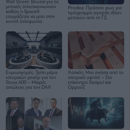
Wall Street: Βουτιά για τις
μετοχές τηλεπικοινωνιών
Prodea: Πράσινο φως για
καθώς η SpaceX
πρόγραμμα αγοράς ιδίων
ετοιμάζεται να μπει στην
μετοχών από τη Γ.Σ.
κινητή τηλεφωνία
Ευρωαγορές: Τρίτη μέρα
Χαλκός: Μια ανάσα από το
ιστορικών ρεκόρ για τον
ιστορικό υψηλό – Στο
Stoxx 600 – Μικρές
επίκεντρο δασμοί και
απώλειες για τον DAX
Ορμούζ