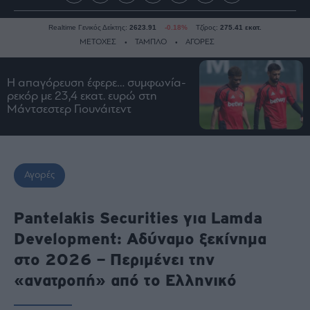
Realtime Γενικός Δείκτης:
2623.91
-0.18%
Τζίρος:
275.41 εκατ.
ΜΕΤΟΧΕΣ
ΤΑΜΠΛΟ
ΑΓΟΡΕΣ
Η απαγόρευση έφερε… συμφωνία-
Ειδήσεις
ρεκόρ με 23,4 εκατ. ευρώ στη
Μάντσεστερ Γιουνάιτεντ
Οικονομία
Business
Τράπεζες
Ναυτιλία
Αγορές
Real
Estate
Pantelakis Securities για Lamda
Ενέργεια
Development: Αδύναμο ξεκίνημα
Πολιτική
στο 2026 – Περιμένει την
Πολιτισμός
«ανατροπή» από το Ελληνικό
Κοινωνία
Law