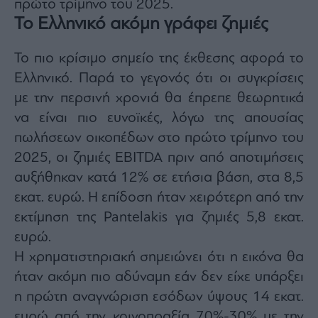
πρώτο τρίμηνο του 2025.
agree
to
Το Ελληνικό ακόμη γράφει ζημιές
our
Terms
and
Privacy
Το πιο κρίσιμο σημείο της έκθεσης αφορά το
Notice.
You
Ελληνικό. Παρά το γεγονός ότι οι συγκρίσεις
can
opt
out
με την περσινή χρονιά θα έπρεπε θεωρητικά
at
any
να είναι πιο ευνοϊκές, λόγω της απουσίας
time.
This
πωλήσεων οικοπέδων στο πρώτο τρίμηνο του
site
is
protected
2025, οι ζημιές EBITDA πριν από αποτιμήσεις
by
reCAPTCHA
αυξήθηκαν κατά 12% σε ετήσια βάση, στα 8,5
and
the
εκατ. ευρώ. Η επίδοση ήταν χειρότερη από την
Google
Privacy
Policy
εκτίμηση της Pantelakis για ζημιές 5,8 εκατ.
and
Terms
ευρώ.
of
Service
Η χρηματιστηριακή σημειώνει ότι η εικόνα θα
apply.
ήταν ακόμη πιο αδύναμη εάν δεν είχε υπάρξει
ότητα
η πρώτη αναγνώριση εσόδων ύψους 14 εκατ.
ι
ευρώ από την κοινοπραξία 70%-30% με την
ίες