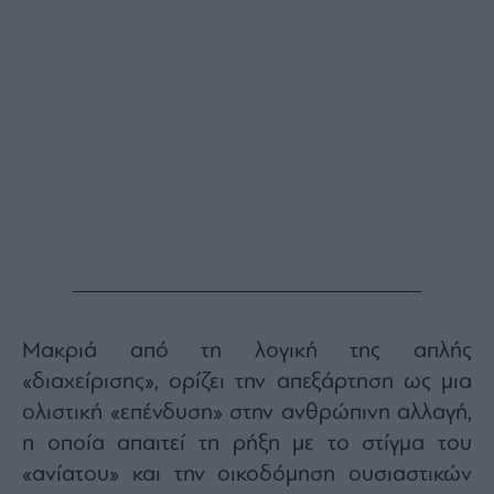
Monocle
Media
Lab
Mononews100
Εγγραφείτε
στο
Newsletter
του
mononews.gr
Μακριά από τη λογική της απλής
«διαχείρισης», ορίζει την απεξάρτηση ως μια
ολιστική «επένδυση» στην ανθρώπινη αλλαγή,
η οποία απαιτεί τη ρήξη με το στίγμα του
By
submitting
your
«ανίατου» και την οικοδόμηση ουσιαστικών
email,
you