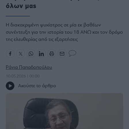
όλων μας
Bloomberg
Financial
Times
Η διακεκριμένη ψυχίατρος σε μία εκ βαθέων
συνέντευξη για την ιστορία του 18 ΑΝΩ και τον δρόμο
της ελευθερίας από τις εξαρτήσεις
The
Wiseman
Room
Ράνια Παπαδοπούλου
301
10.05.2026 | 00:00
My
Story
Ακούστε το άρθρο
Media
Winners
&
Losers
Επι-
θετικά