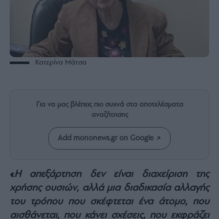
Rumors
ESG
Today
Mononews2030
Άρθρα
Κατερίνα Μάτσα
Συνεντεύξεις
Για να μας βλέπεις πιο συχνά στα αποτελέσματα
αναζήτησης
Les
Add mononews.gr on Google
Bons
Vivants
Auto
«
Η απεξάρτηση δεν είναι διαχείριση της
Life
χρήσης ουσιών, αλλά μια διαδικασία αλλαγής
&
του τρόπου που σκέφτεται ένα άτομο, που
Style
αισθάνεται, που κάνει σχέσεις, που εκφράζει
Υγεία