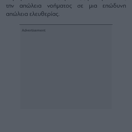
Buy-
την απώλεια νοήματος σε μια επώδυνη
Hold-
Sell
απώλεια ελευθερίας.
The
Value
Investor
Crypto
Χρηματιστηριακές
Ανακοινώσεις
Creative
Content
Branded
Content
Reports
&
Branded
Content
Calendar