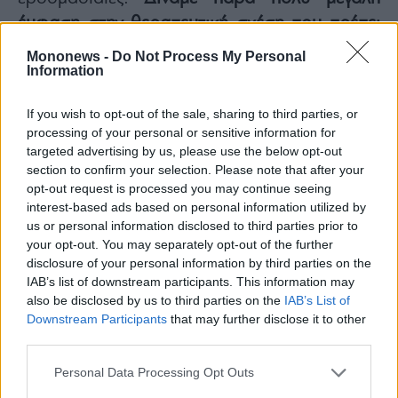
έμφαση στην θεραπευτική σχέση που πρέπει
να δημιουργηθεί ανάμεσα στο εξαρτημένο
Mononews -
Do Not Process My Personal
Information
άτομο και τον θεραπευτή και στη συνέχεια της
θεραπείας,
να μην διακοπεί. Και έτσι
If you wish to opt-out of the sale, sharing to third parties, or
καταφέραμε από ένα τμήμα μέσα στο
processing of your personal or sensitive information for
ψυχιατρείο να δημιουργήσουμε 33 τμήματα
targeted advertising by us, please use the below opt-out
section to confirm your selection. Please note that after your
σε όλη την Αττική.
opt-out request is processed you may continue seeing
Χρειάστηκαν αγώνες. Μας υποστήριξε πάρα
interest-based ads based on personal information utilized by
πολύ η κοινωνία και διάφοροι συνδικαλιστικοί
us or personal information disclosed to third parties prior to
your opt-out. You may separately opt-out of the further
φορείς και οι οικογένειες των εξαρτημένων
disclosure of your personal information by third parties on the
ατόμων και τα απεξαρτημένα άτομα που είχαν
IAB’s list of downstream participants. This information may
περάσει από το πρόγραμμα. Όλοι οι
also be disclosed by us to third parties on the
IAB’s List of
Downstream Participants
that may further disclose it to other
θεραπευτές δώσαμε μια πολύ μεγάλη μάχη και
third parties.
καταφέραμε να επεκταθεί το έργο του. Μέχρι
το 2024 που ψηφίστηκε ο νόμος το 5129.
Personal Data Processing Opt Outs