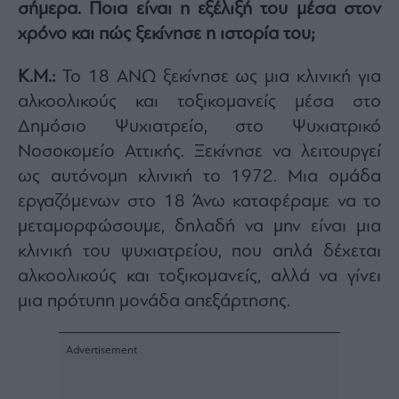
σήμερα. Ποια είναι η εξέλιξή του μέσα στον
ας
οι
χρόνο και πώς ξεκίνησε η ιστορία του;
ήσης
Κ.Μ.:
Το 18 ΑΝΩ ξεκίνησε ως μια κλινική για
4
αλκοολικούς και τοξικομανείς μέσα στο
news.gr
ghts
Δημόσιο Ψυχιατρείο, στο Ψυχιατρικό
rved
Νοσοκομείο Αττικής. Ξεκίνησε να λειτουργεί
ως αυτόνομη κλινική το 1972. Μια ομάδα
εργαζόμενων στο 18 Άνω καταφέραμε να το
μεταμορφώσουμε, δηλαδή να μην είναι μια
κλινική του ψυχιατρείου, που απλά δέχεται
αλκοολικούς και τοξικομανείς, αλλά να γίνει
μια πρότυπη μονάδα απεξάρτησης.