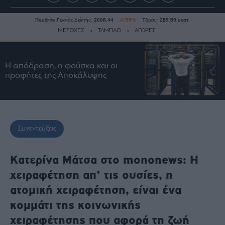
Realtime Γενικός Δείκτης:
2608.44
-0.59%
Τζίρος:
289.59 εκατ.
ΜΕΤΟΧΕΣ
ΤΑΜΠΛΟ
ΑΓΟΡΕΣ
Η απόδραση, η φούσκα και οι
Ειδήσεις
προφήτες της Αποκάλυψης
Οικονομία
Business
Τράπεζες
Ναυτιλία
Συνεντεύξεις
Real
Estate
Κατερίνα Μάτσα στο mononews: H
Ενέργεια
χειραφέτηση απ’ τις ουσίες, η
Πολιτική
ατομική χειραφέτηση, είναι ένα
Πολιτισμός
κομμάτι της κοινωνικής
Κοινωνία
χειραφέτησης που αφορά τη ζωή
Law