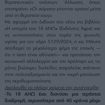
θεραπευτικών σχέσεων. ‘Αλλωστε, όπως
agree
to
επισημαίνει
«Οι αόρατοι γίνονται ορατοί μέσα
our
Terms
and
από τη θεραπεία τους».
Privacy
Notice.
Με αφορμή την έκδοση του νέου της βιβλίου
You
can
«Η ιστορία του 18 ΑΝΩ» (Εκδόσεις Άγρα) και
opt
out
at
τις κινητοποιήσεις στον τομέα της ψυχικής
any
time.
υγείας για τον νόμο 5129/2024, η κα. Μάτσα
This
site
αποδομεί το μεγαλύτερο ψέμα της εποχής —
is
protected
by
ότι η ίαση είναι αδύνατη— και προτάσσει την
reCAPTCHA
and
κοινωνική αλληλεγγύη και την πρόληψη ως τις
the
Google
μόνες βιώσιμες δικλείδες ασφαλείας απέναντι
Privacy
Policy
and
στην πολυτοξικομανία και την πικρή ματαίωση
Terms
of
της περιθωριοποίησης.
Service
apply.
Ακολουθεί το πλήρες κείμενο της συνέντευξης
-Το 18 ΑΝΩ έχει διανύσει μια τεράστια
ότητα
διαδρομή, περισσότερα από 40 χρόνια μέχρι
ι
ίες