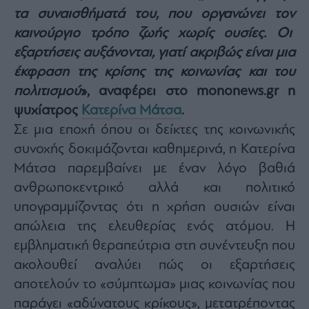
τα συναισθήματά του, που οργανώνει τον
Architecture
&
καινούργιο τρόπο ζωής χωρίς ουσίες. Οι
Design
εξαρτήσεις αυξάνονται, γιατί ακριβώς είναι μια
Fashion
έκφραση της κρίσης της κοινωνίας και του
&
Art
πολιτισμού
», αναφέρει στο mononews.gr η
Watches
ψυχίατρος
Κατερίνα Μάτσα
.
Yachts
Σε μια εποχή όπου οι δείκτες της κοινωνικής
Table
συνοχής δοκιμάζονται καθημερινά, η Κατερίνα
For
Μάτσα παρεμβαίνει με έναν λόγο βαθιά
Two
ανθρωποκεντρικό αλλά και πολιτικό
υπογραμμίζοντας ότι η χρήση ουσιών είναι
απώλεια της ελευθερίας ενός ατόμου. Η
Μετοχές
εμβληματική θεραπεύτρια στη συνέντευξη που
Αγορές
ακολουθεί αναλύει πώς οι εξαρτήσεις
Trader's
αποτελούν το «σύμπτωμα» μιας κοινωνίας που
book
παράγει «αδύνατους κρίκους», μετατρέποντας