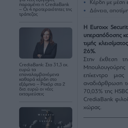
Κέρδη με μέση 
παραμένει η CrediaBank
– Οι 4 προτεραιότητες της
Δάνεια, αποτίμ
τράπεζας
Η Euroxx Securi
υπεραπόδοσης και
τιμής κλεισίματ
26%.
Στην έκθεση τ
CrediaBank: Στα 31,3 εκ.
Μπουλουγούρης κ
ευρώ τα
επαναλαμβανόμενα
επίκεντρο μιας
καθαρά κέρδη στο
αναδιάρθρωση τω
εξάμηνο – Ρεκόρ στα 2
δισ. ευρώ οι νέες
70,03% της HSBC 
εκταμιεύσεις
CrediaBank φιλοδ
χώρας.