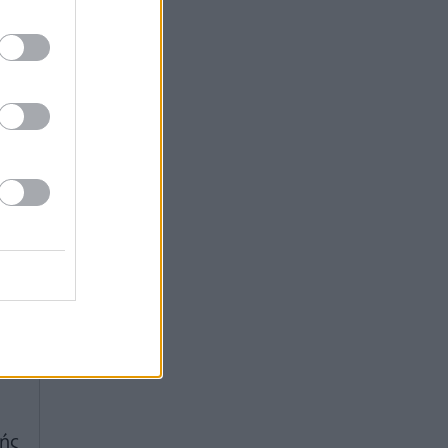
τη
 η
χή
ρη
ου
μη
.
ής