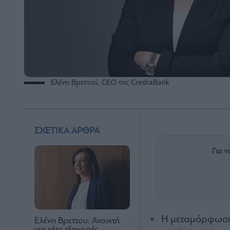
Ελένη Βρεττού, CEO της CrediaBank
ΣΧΕΤΙΚΑ ΑΡΘΡΑ
Για ν
Η μεταμόρφωση
Ελένη Βρεττου: Ανοιχτή
για νέες εξαγορές