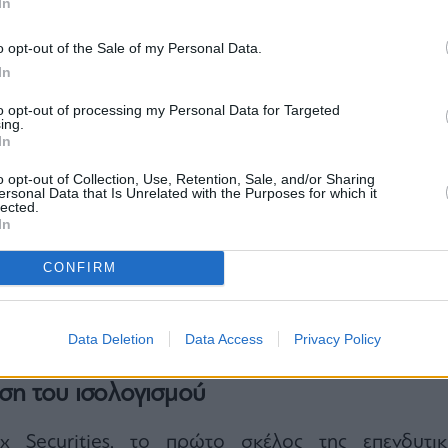
In
o opt-out of the Sale of my Personal Data.
In
to opt-out of processing my Personal Data for Targeted
ing.
In
o opt-out of Collection, Use, Retention, Sale, and/or Sharing
ersonal Data that Is Unrelated with the Purposes for which it
ή σημειώνει ότι η CrediaBank είναι πλέον η πέμπ
lected.
In
πεζα στην Ελλάδα με βάση το ενεργητικό, ενώ
 της αξία διαμορφώνεται στα €2,45 δισ. Η μετο
CONFIRM
 κατά 23% από την αρχή του έτους, με ελεύθε
υ 30% και μέση ημερήσια αξία συναλλαγών τριμήν
στοιχεία που δείχνουν ότι η αγορά δεν έχει ακό
Data Deletion
Data Access
Privacy Policy
ς τη νέα φάση ανάπτυξης που περιγράφει η Euroxx
η του ισολογισμού
x Securities, το πρώτο σκέλος της επενδυτικ