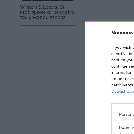
Winners & Losers: Οι
κερδισμένοι και οι χαμένοι
του μήνα που πέρασε
Mononew
If you wish 
sensitive in
confirm you
continue se
information 
further disc
participants
Downstream 
Persona
I want t