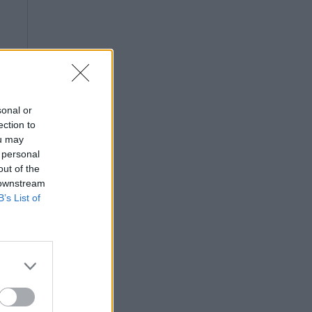
sonal or
ection to
ou may
 personal
out of the
 downstream
B’s List of