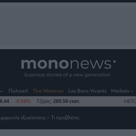
nt
t
t
Πολιτική
The Wiseman
Les Bons Vivants
Markets
8.44
-0.59%
Τζίρος:
289.59 εκατ.
ΜΕΤΟ
μφωνία εξυγίανσης – Τι προβλέπει
το