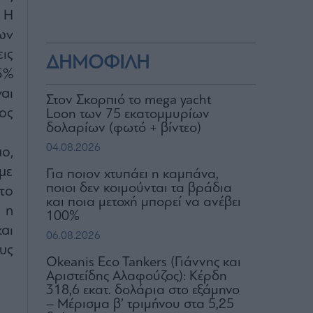
 Η
ων
ις
ΔΗΜΟΦΙΛΗ
5%
αι
Στον Σκορπιό το mega yacht
ος
Loon των 75 εκατομμυρίων
δολαρίων (φωτό + βίντεο)
04.08.2026
ο,
με
Για ποιον χτυπάει η καμπάνα,
ποιοι δεν κοιμούνται τα βράδια
το
και ποια μετοχή μπορεί να ανέβει
 η
100%
αι
06.08.2026
υς
Okeanis Eco Tankers (Γιάννης και
Αριστείδης Αλαφούζος): Κέρδη
318,6 εκατ. δολάρια στο εξάμηνο
– Μέρισμα β’ τριμήνου στα 5,25