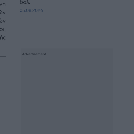
δολ.
νη
05.08.2026
ών
ών
ι,
ής