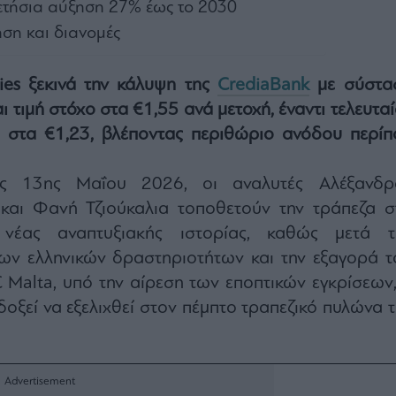
ετήσια αύξηση 27% έως το 2030
ηση και διανομές
ties ξεκινά την κάλυψη της
CrediaBank
με σύστα
 τιμή στόχο στα €1,55 ανά μετοχή, έναντι τελευταί
ος στα €1,23, βλέποντας περιθώριο ανόδου περίπ
ης 13ης Μαΐου 2026, οι αναλυτές Αλέξανδρ
αι Φανή Τζιούκαλια τοποθετούν την τράπεζα σ
 νέας αναπτυξιακής ιστορίας, καθώς μετά τ
ν ελληνικών δραστηριοτήτων και την εξαγορά τ
Malta, υπό την αίρεση των εποπτικών εγκρίσεων,
οξεί να εξελιχθεί στον πέμπτο τραπεζικό πυλώνα τ