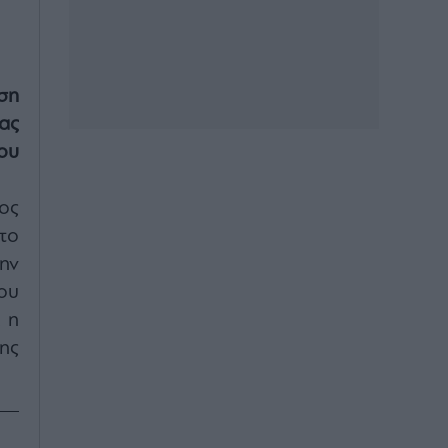
ση
ας
ου
ος
το
ην
ου
 η
ης