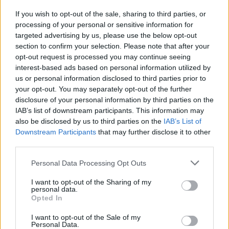
τραπεζικών μετοχών.
If you wish to opt-out of the sale, sharing to third parties, or
Κάτι που δεν συνέβαινε κατά το παρελθόν,
processing of your personal or sensitive information for
targeted advertising by us, please use the below opt-out
επικρατώντας ο όρος κάθε φορά που
section to confirm your selection. Please note that after your
ανέβαινε η αγορά περί… «τραπεζοκεντρικής
opt-out request is processed you may continue seeing
ανόδου».
interest-based ads based on personal information utilized by
us or personal information disclosed to third parties prior to
Πλέον αναδεικνύονται και νέοι
your opt-out. You may separately opt-out of the further
πρωταγωνιστές, όπως ο
ΑΔΜΗΕ
που μετά την
disclosure of your personal information by third parties on the
αύξηση κεφαλαίου βάζει υποψηφιότητα για
IAB’s list of downstream participants. This information may
also be disclosed by us to third parties on the
IAB’s List of
τοποθέτηση στις μετοχές της μεγάλης
Downstream Participants
that may further disclose it to other
κεφαλαιοποίησης κατά την επόμενη
third parties.
αξιολόγηση.
Personal Data Processing Opt Outs
Διαβάστε επίσης
I want to opt-out of the Sharing of my
personal data.
Opted In
I want to opt-out of the Sale of my
Personal Data.