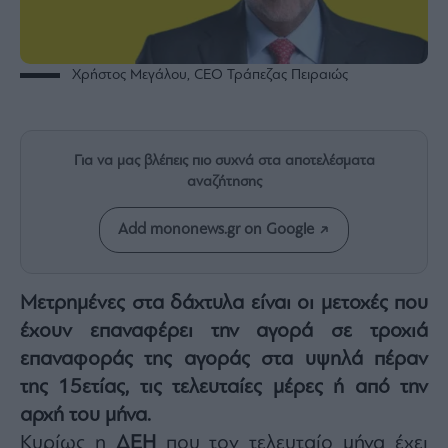
Rumors
ESG
Today
Χρήστος Μεγάλου, CEO Τράπεζας Πειραιώς
Mononews2030
Άρθρα
Συνεντεύξεις
Για να μας βλέπεις πιο συχνά στα αποτελέσματα
αναζήτησης
Add mononews.gr on Google
Les
Bons
Μετρημένες στα δάχτυλα είναι οι μετοχές που
Vivants
έχουν επαναφέρει την αγορά σε τροχιά
Auto
επαναφοράς της αγοράς στα υψηλά πέραν
Life
της 15ετίας, τις τελευταίες μέρες ή από την
&
Style
αρχή του μήνα.
Υγεία
Κυρίως η
ΔΕΗ
που τον τελευταίο μήνα έχει