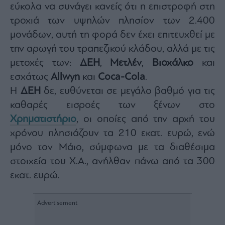
εύκολα να συνάγει κανείς ότι η επιστροφή στη
agree
to
our
τροχιά των υψηλών πλησίον των 2.400
Terms
and
μονάδων, αυτή τη φορά δεν έχει επιτευχθεί με
Privacy
Notice.
την αρωγή του τραπεζικού κλάδου, αλλά με τις
You
can
opt
μετοχές των:
ΔΕΗ
,
Μετλέν
,
Βιοχάλκο
και
out
at
εσχάτως
Allwyn
και
Coca-Cola
.
any
time.
Η
ΔΕΗ
δε, ευθύνεται σε μεγάλο βαθμό για τις
This
site
is
καθαρές εισροές των ξένων στο
protected
by
Χρηματιστήριο
, οι οποίες από την αρχή του
reCAPTCHA
and
χρόνου πλησιάζουν τα 210 εκατ. ευρώ, ενώ
the
Google
Privacy
μόνο τον Μάιο, σύμφωνα με τα διαθέσιμα
Policy
and
στοιχεία του Χ.Α., ανήλθαν πάνω από τα 300
Terms
of
εκατ. ευρώ.
Service
apply.
ότητα
ι
ίες