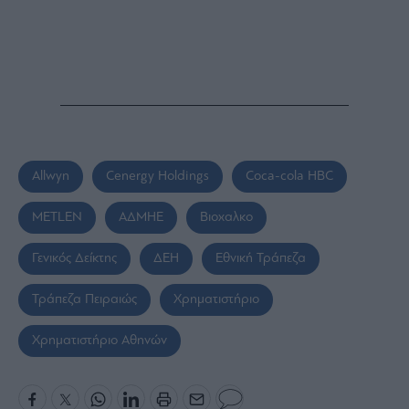
Allwyn
Cenergy Holdings
Coca-cola HBC
METLEN
ΑΔΜΗΕ
Βιοχαλκο
Γενικός Δείκτης
ΔΕΗ
Εθνική Τράπεζα
Τράπεζα Πειραιώς
Χρηματιστήριο
Χρηματιστήριο Αθηνών