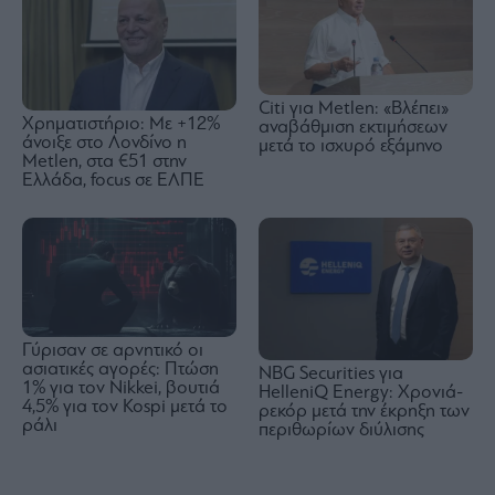
Citi για Metlen: «Βλέπει»
Χρηματιστήριο: Με +12%
αναβάθμιση εκτιμήσεων
άνοιξε στο Λονδίνο η
μετά το ισχυρό εξάμηνο
Metlen, στα €51 στην
Ελλάδα, focus σε ΕΛΠΕ
Γύρισαν σε αρνητικό οι
ασιατικές αγορές: Πτώση
NBG Securities για
1% για τον Nikkei, βουτιά
HelleniQ Energy: Χρονιά-
4,5% για τον Kospi μετά το
ρεκόρ μετά την έκρηξη των
ράλι
περιθωρίων διύλισης