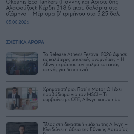
Okeanis Eco Tankers (Γιάννης και Αριστείδης
Αλαφούζος): Κέρδη 318,6 εκατ. δολάρια στο
εξάμηνο – Μέρισμα β’ τριμήνου στα 5,25 δολ.
05.08.2026
ΣΧΕΤΙΚΑ ΑΡΘΡΑ
Το Release Athens Festival 2026 άφησε
τις καλύτερες μουσικές αναμνήσεις – Η
Allwyn κράτησε τον παλμό και εκτός
σκηνής για 4η χρονιά
Χρηματιστήριο: Γιατί η Motor Oil έχει
προβάδισμα για τον MSCI – Τι
συμβαίνει με ΟΤΕ, Allwyn και Jumbo
Τέλος στη δικαστική «μάχη» της Allwyn –
Κλειδώνει η άδεια της Εθνικής Λοταρίας