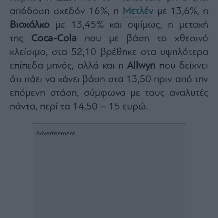
Architecture
απόδοση σχεδόν 16%, η
Μετλέν
με 13,6%, η
&
Βιοχάλκο
με 13,45% και οψίμως, η μετοχή
Design
της
Coca-Cola
που με βάση το χθεσινό
Fashion
κλείσιμο, στα 52,10 βρέθηκε στα υψηλότερα
&
Art
επίπεδα μηνός, αλλά και η
Allwyn
που δείχνει
Watches
ότι πάει να κάνει βάση στα 13,50 πριν από την
Yachts
επόμενη στάση, σύμφωνα με τους αναλυτές
Table
πάντα, περί τα 14,50 – 15 ευρώ.
For
Two
Μετοχές
Αγορές
Trader's
book