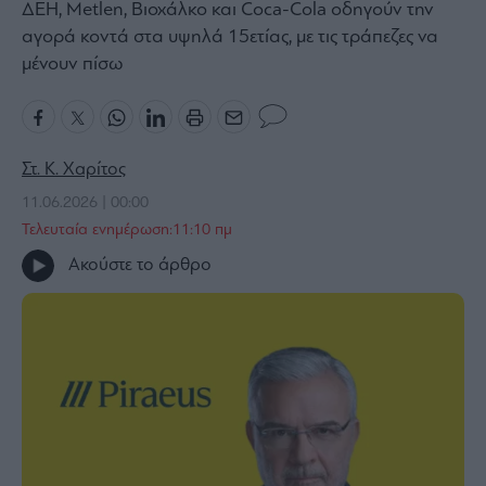
ΔΕΗ, Metlen, Βιοχάλκο και Coca-Cola οδηγούν την
Bloomberg
αγορά κοντά στα υψηλά 15ετίας, με τις τράπεζες να
Financial
μένουν πίσω
Times
Στ. Κ. Χαρίτος
The
11.06.2026 | 00:00
Wiseman
Τελευταία ενημέρωση:11:10 πμ
Room
301
Ακούστε το άρθρο
My
Story
Media
Winners
&
Losers
Επι-
θετικά