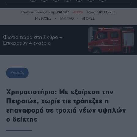
Realtime Γενικός Δείκτης:
2618.87
-0.19%
Τζίρος:
163.24 εκατ.
ΜΕΤΟΧΕΣ
ΤΑΜΠΛΟ
ΑΓΟΡΕΣ
Φωτιά τώρα στη Σκύρο –
Ειδήσεις
Επιχειρούν 4 εναέρια
Οικονομία
Business
Τράπεζες
Αγορές
Ναυτιλία
Real
Χρηματιστήριο: Με εξαίρεση την
Estate
Πειραιώς, χωρίς τις τράπεζες η
Ενέργεια
επαναφορά σε τροχιά νέων υψηλών
Πολιτική
ο δείκτης
Πολιτισμός
Κοινωνία
Law