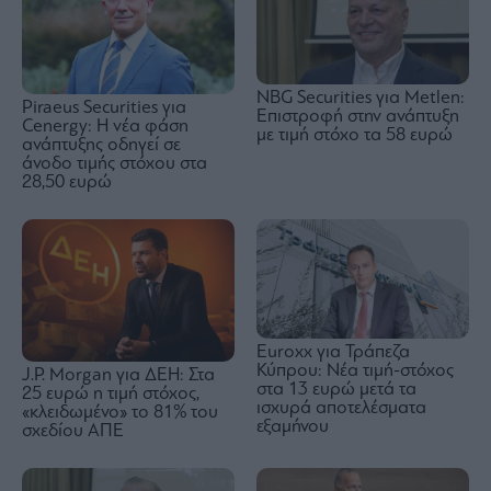
NBG Securities για Metlen:
Piraeus Securities για
Επιστροφή στην ανάπτυξη
Cenergy: Η νέα φάση
με τιμή στόχο τα 58 ευρώ
ανάπτυξης οδηγεί σε
άνοδο τιμής στόχου στα
28,50 ευρώ
Euroxx για Τράπεζα
Κύπρου: Νέα τιμή-στόχος
J.P. Morgan για ΔΕΗ: Στα
στα 13 ευρώ μετά τα
25 ευρώ η τιμή στόχος,
ισχυρά αποτελέσματα
«κλειδωμένο» το 81% του
εξαμήνου
σχεδίου ΑΠΕ