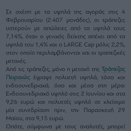
Monocle
Media
Σε σχέση με τα υψηλά της αγοράς στις 4
Lab
Φεβρουαρίου (2.407 μονάδες), οι τράπεζες
υστερούν με απώλειες από τα υψηλά τους
7,14%, όταν ο γενικός δείκτης απέχει από τα
Mononews100
υψηλά του 1,4% και ο LARGE Cap μόλις 2,2%,
στον οποίο περιλαμβάνονται και οι τραπεζικές
μετοχές.
Εγγραφείτε
στο
Από τις τράπεζες, μόνο η μετοχή της
Τράπεζας
Newsletter
Πειραιώς
έγραψε πολυετή υψηλά, τόσο και
του
mononews.gr
ενδοσυνεδριακά, όσο και μέσα στη μέρα:
Ενδοσυνεδριακό υψηλό στις 2 Ιουνίου και στα
9,26 ευρώ και πολυετές υψηλό σε κλείσιμο
μία συνεδρίαση πριν, την Παρασκευή 29
By
Μαϊου, στα 9,15 ευρώ.
submitting
your
Οπότε, σύμφωνα με τους αναλυτές, μπορεί
email,
you