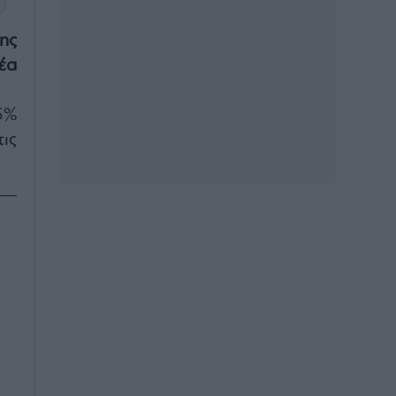
ης
έα
5%
ις