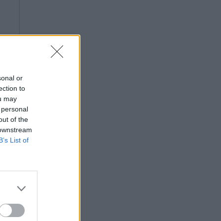
sonal or
ection to
ou may
 personal
out of the
 downstream
B’s List of