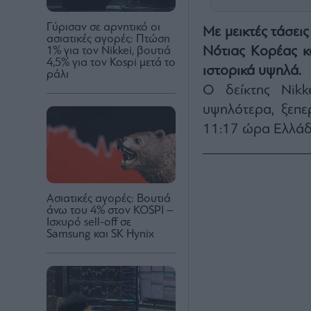
Γύρισαν σε αρνητικό οι
Με μεικτές τάσεις
ασιατικές αγορές: Πτώση
Νότιας Κορέας κ
1% για τον Nikkei, βουτιά
4,5% για τον Kospi μετά το
ιστορικά υψηλά.
ράλι
Ο δείκτης Nikk
υψηλότερα, ξεπε
11:17 ώρα Ελλάδ
Ασιατικές αγορές: Βουτιά
άνω του 4% στον KOSPI –
Ισχυρό sell-off σε
Samsung και SK Hynix