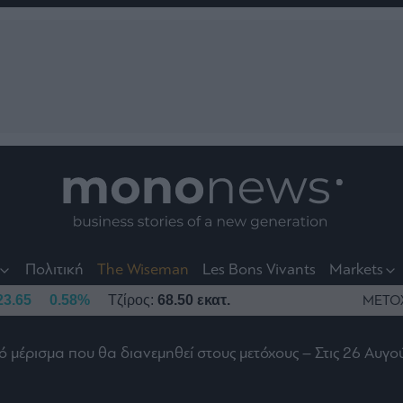
nt
t
t
Πολιτική
The Wiseman
Les Bons Vivants
Markets
23.65
0.58%
Τζίρος:
68.50 εκατ.
ΜΕΤΟ
ρό μέρισμα που θα διανεμηθεί στους μετόχους – Στις 26 Αυγ
το