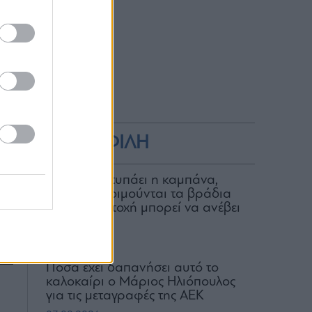
ση
δο
ς.
κό
ας
ΔΗΜΟΦΙΛΗ
δο
Για ποιον χτυπάει η καμπάνα,
τα
ποιοι δεν κοιμούνται τα βράδια
νη
και ποια μετοχή μπορεί να ανέβει
ής
100%
06.08.2026
Πόσα έχει δαπανήσει αυτό το
καλοκαίρι ο Μάριος Ηλιόπουλος
για τις μεταγραφές της ΑΕΚ