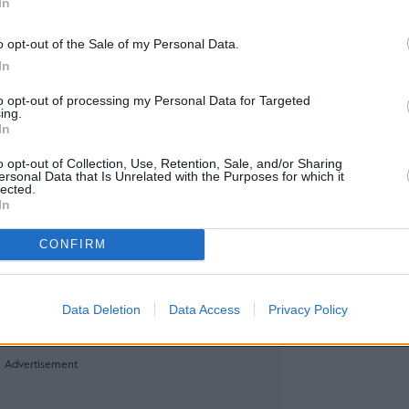
In
ίκτης Hang Seng του Χονγκ Κονγκ σημείωνε πτώ
κτης CSI 300 της ηπειρωτικής χώρας σημείωνε άνο
o opt-out of the Sale of my Personal Data.
In
 έχασε 0,15% και έκλεισε στις 77.041,67 μονάδε
to opt-out of processing my Personal Data for Targeted
κατέγραψε η αγορά της Σιγκαπούρης, με τον βασι
ing.
In
ται κατά 0,21%.
 Hynix σημείωνε άνοδο σχεδόν 7%, καταγράφοντ
o opt-out of Collection, Use, Retention, Sale, and/or Sharing
ersonal Data that Is Unrelated with the Purposes for which it
η μετοχή της Samsung Electronics σημείωνε άνο
lected.
In
οίνωσε ότι παρέδωσε σε βασικούς πελάτες δείγμα
CONFIRM
 HBM4E 12 επιπέδων, η οποία αποτελεί την επόμε
υψηλού εύρους ζώνης για εφαρμογές τεχνητ
Data Deletion
Data Access
Privacy Policy