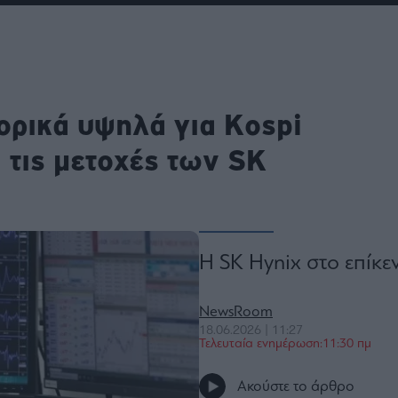
ου
r
τορικά υψηλά για Kospi
ail,
s and
n opt
te is
 τις μετοχές των SK
CHA
acy
rvice
Η SK Hynix στο επίκε
NewsRoom
18.06.2026 | 11:27
Τελευταία ενημέρωση:11:30 πμ
Ακούστε το άρθρο