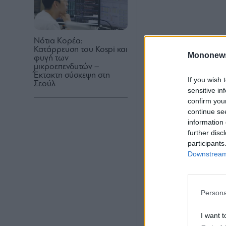
Νότια Κορέα:
Κατάρρευση του Kospi και
Mononew
φυγή των
μικροεπενδυτών –
Έκτακτη σύσκεψη στη
If you wish 
Σεούλ
sensitive in
confirm you
continue se
information 
further disc
participants
Downstream 
Persona
I want t