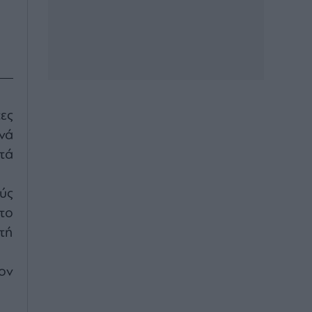
ες
νά
τά
ύς
το
τή
ον