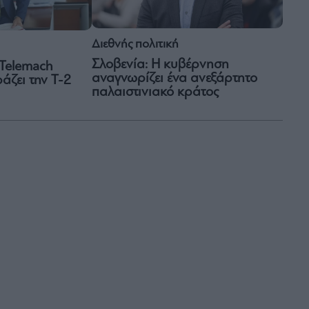
Διεθνής πολιτική
Σλοβενία: Η κυβέρνηση
 Telemach
αναγνωρίζει ένα ανεξάρτητο
άζει την T-2
παλαιστινιακό κράτος