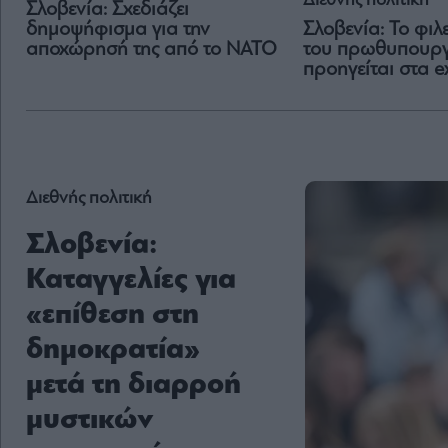
Διεθνής πολιτική
Σλοβενία: ​Σχεδιάζει
δημοψήφισμα για την
Σλοβενία: Το φι
αποχώρησή της από το ΝΑΤΟ
του πρωθυπουργ
προηγείται στα ex
Διεθνής πολιτική
Σλοβενία:
Καταγγελίες για
«επίθεση στη
δημοκρατία»
μετά τη διαρροή
μυστικών