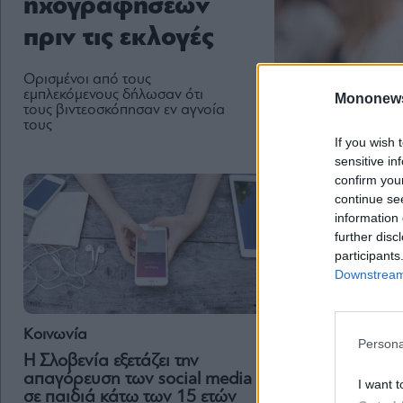
ηχογραφήσεων
πριν τις εκλογές
Ορισμένοι από τους
εμπλεκόμενους δήλωσαν ότι
Mononew
τους βιντεοσκόπησαν εν αγνοία
τους
If you wish 
sensitive in
confirm you
continue se
information 
further disc
participants
Downstream 
Κοινωνία
Persona
Οικονομία
Η Σλοβενία εξετάζει την
απαγόρευση των social media
Κομισιόν: Ενέκρι
I want t
σε παιδιά κάτω των 15 ετών
2,1 δισ. ευρώ πρ