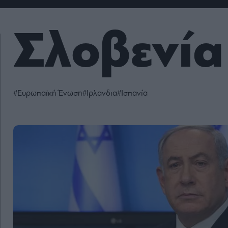
Fashion
Κοινωνία
Rumors
Ανακοινώσεις
Newsletter τ
&
mononews.g
Art
Law
ESG
Σλοβενία
Today
Watches
ΕΓΓΡΑΦΗ
Bloomberg
Mononews2030
Yachts
By submitting your em
Financial
you agree to our Term
Times
Άρθρα
Privacy Notice. You ca
Table
out at any time. This si
For
protected by reCAPT
#Ευρωπαϊκή Ένωση
#Ιρλανδια
#Ισπανία
and the Google Priv
Συνεντεύξεις
Two
Policy and Terms of Se
apply.
Ταυτότητα
Οι
2024
Αξίες
mononews.gr
μας
All rights
Όροι
reserved
Χρήσης