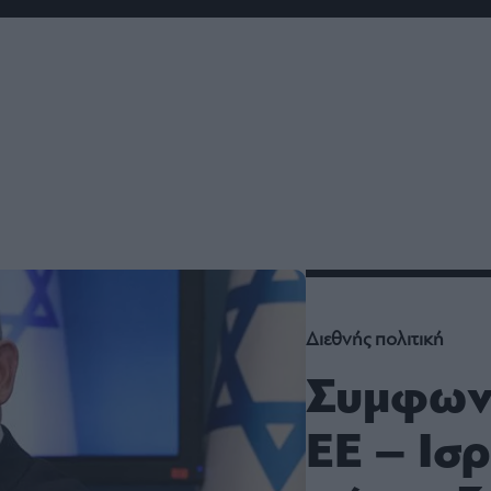
ου
r
ail,
s and
n opt
te is
CHA
acy
rvice
Διεθνής πολιτική
Συμφων
ΕΕ – Ισρ