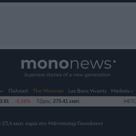
nt
t
t
Πολιτική
The Wiseman
Les Bons Vivants
Markets
3.91
-0.18%
Τζίρος:
275.41 εκατ.
ΜΕΤΟ
23,4 εκατ. ευρώ στη Μάντσεστερ Γιουνάιτεντ
το