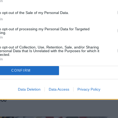
τη σύνοδο MED9 – Μέση
In
Ανατολή και ευρωπαϊκή
nEU»
ανταγωνιστικότητα στο
o opt-out of the Sale of my Personal Data.
επίκεντρο (φωτογραφίες)
In
to opt-out of processing my Personal Data for Targeted
ing.
In
o opt-out of Collection, Use, Retention, Sale, and/or Sharing
ersonal Data that Is Unrelated with the Purposes for which it
lected.
In
CONFIRM
Διεθνής πολιτική
Data Deletion
Data Access
Privacy Policy
 για
Σλοβενία: Νομιμοποίηση της
ρευνα σε βάρος
υποβοηθούμενης αυτοκτονίας
γού