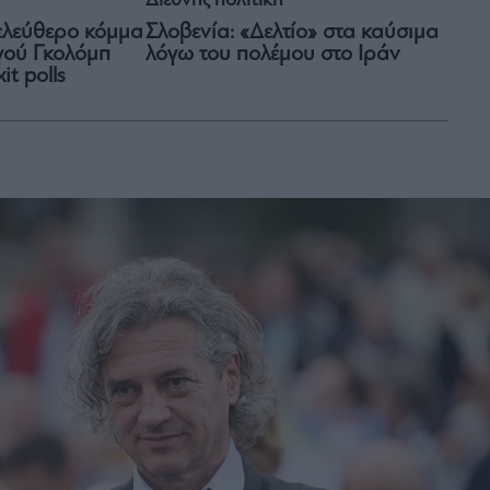
Διεθνής πολιτική
λελεύθερο κόμμα
Σλοβενία: «Δελτίο» στα καύσιμα
ού Γκολόμπ
λόγω του πολέμου στο Ιράν
it polls