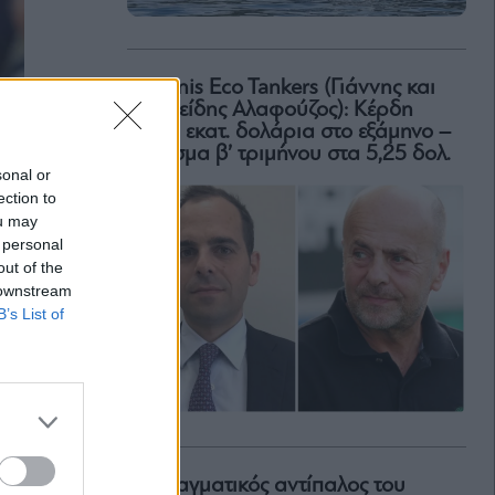
Okeanis Eco Tankers (Γιάννης και
Αριστείδης Αλαφούζος): Κέρδη
318,6 εκατ. δολάρια στο εξάμηνο –
Μέρισμα β’ τριμήνου στα 5,25 δολ.
sonal or
ection to
ou may
 personal
out of the
 downstream
B’s List of
Ο πραγματικός αντίπαλος του