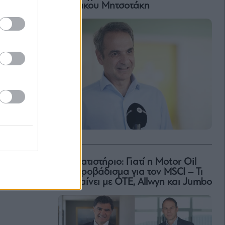
Κυριάκου Μητσοτάκη
Χρηματιστήριο: Γιατί η Motor Oil
έχει προβάδισμα για τον MSCI – Τι
συμβαίνει με ΟΤΕ, Allwyn και Jumbo