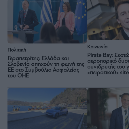
Κοινωνία
Πολιτική
Pirate Bay: Σκοτ
Γεραπετρίτης: Ελλάδα και
αεροπορικό δυσ
Σλοβενία απηχούν τη φωνή της
συνιδρυτής του 
ΕΕ στο Συμβούλιο Ασφαλείας
«πειρατικού» site
του ΟΗΕ