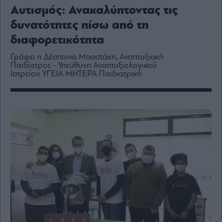
Media
Αυτισμός: Ανακαλύπτοντας τις
Winners
δυνατότητες πίσω από τη
&
Losers
διαφορετικότητα
Επι-
Γράφει η Δέσποινα Μπαστάκη, Αναπτυξιακή
θετικά
Παιδίατρος - Υπεύθυνη Αναπτυξιολογικού
Ιατρείου ΥΓΕΙΑ ΜΗΤΕΡΑ Παιδιατρική
Rumors
ESG
Today
Mononews2030
Άρθρα
Συνεντεύξεις
Les
Bons