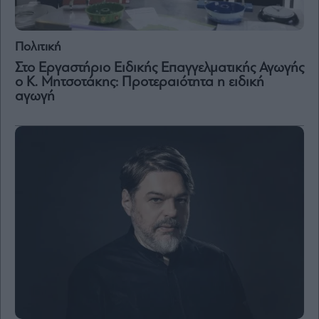
Vivants
Auto
Πολιτική
Life
&
Στο Εργαστήριο Ειδικής Επαγγελματικής Αγωγής
Style
ο Κ. Μητσοτάκης: Προτεραιότητα η ειδική
αγωγή
Υγεία
Architecture
&
Design
Fashion
&
Art
Watches
Yachts
Table
For
Two