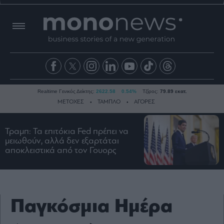
Realtime Γενικός Δείκτης:
2622.58
0.54%
Τζίρος:
79.89 εκατ.
ΜΕΤΟΧΕΣ
ΤΑΜΠΛΟ
ΑΓΟΡΕΣ
Τραμπ: Τα επιτόκια Fed πρέπει να
Ειδήσεις
μειωθούν, αλλά δεν εξαρτάται
αποκλειστικά από τον Γουορς
Οικονομία
Business
Τράπεζες
Ναυτιλία
Παγκόσμια Ημέρα
Real
Estate