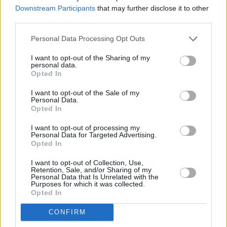
and
των short – Όλο το παρασκήνιο
Downstream Participants
that may further disclose it to other
Terms
of
third parties.
Service
apply.
Personal Data Processing Opt Outs
ότητα
I want to opt-out of the Sharing of my
ι
personal data.
ίες
Opted In
ας
οι
I want to opt-out of the Sale of my
ήσης
Personal Data.
Opted In
4
I want to opt-out of processing my
news.gr
Personal Data for Targeted Advertising.
ghts
Opted In
rved
I want to opt-out of Collection, Use,
Retention, Sale, and/or Sharing of my
Personal Data that Is Unrelated with the
Η απαγόρευση έφερε… συμφωνία-ρεκόρ με
Purposes for which it was collected.
23,4 εκατ. ευρώ στη Μάντσεστερ Γιουνάιτεντ
Opted In
CONFIRM