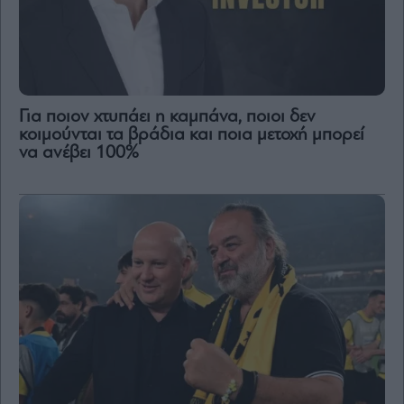
Content
Reports
&
Branded
Content
Calendar
Για ποιον χτυπάει η καμπάνα, ποιοι δεν
κοιμούνται τα βράδια και ποια μετοχή μπορεί
Monocle
να ανέβει 100%
Media
Lab
Mononews100
Εγγραφείτε
στο
Newsletter
του
mononews.gr