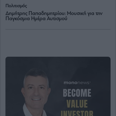
Πολιτισμός
Μετοχές
Δημήτρης Παπαδημητρίου: Μουσική για την
Παγκόσμια Ημέρα Αυτισμού
Αγορές
Trader's
book
Buy-
Hold-
Sell
The
Value
Investor
Crypto
Χρηματιστηριακές
Ανακοινώσεις
Creative
Content
Branded