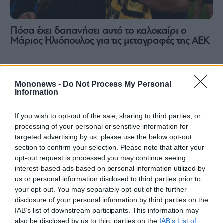
Πόσα έχει δαπανήσει αυτό το καλοκαίρι ο
Μάριος Ηλιόπουλος για τις μεταγραφές της ΑΕΚ
By
submitting
your
email,
you
agree
to
Mononews -
Do Not Process My Personal
our
Information
Terms
and
Privacy
Notice.
If you wish to opt-out of the sale, sharing to third parties, or
You
can
processing of your personal or sensitive information for
opt
targeted advertising by us, please use the below opt-out
out
at
section to confirm your selection. Please note that after your
any
time.
opt-out request is processed you may continue seeing
This
site
interest-based ads based on personal information utilized by
is
us or personal information disclosed to third parties prior to
protected
by
your opt-out. You may separately opt-out of the further
reCAPTCHA
and
disclosure of your personal information by third parties on the
the
Google
IAB’s list of downstream participants. This information may
Ο (πεισματάρης) Ευάγγελος Μυτιληναίος, το
Privacy
απίθανο comeback της Μetlen και η συντριβή
also be disclosed by us to third parties on the
IAB’s List of
Policy