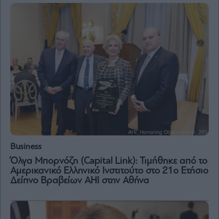
Vivants
Auto
Life
&
Style
Υγεία
Architecture
&
Design
Fashion
&
Art
Watches
Business
Yachts
Όλγα Μπορνόζη (Capital Link): Τιμήθηκε από το
Αμερικανικό Ελληνικό Ινστιτούτο στο 21ο Ετήσιο
Table
Δείπνο Βραβείων AHI στην Αθήνα
For
Two