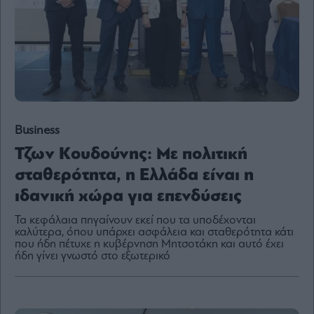
By
submitting
your
email,
you
agree
to
our
Business
Terms
and
Privacy
Τζων Κουδούνης: Με πολιτική
Notice.
You
σταθερότητα, η Ελλάδα είναι η
can
opt
out
ιδανική χώρα για επενδύσεις
at
any
time.
Τα κεφάλαια πηγαίνουν εκεί που τα υποδέχονται
This
καλύτερα, όπου υπάρχει ασφάλεια και σταθερότητα κάτι
site
is
που ήδη πέτυχε η κυβέρνηση Μητσοτάκη και αυτό έχει
protected
ήδη γίνει γνωστό στο εξωτερικό
by
reCAPTCHA
and
the
Google
Privacy
Policy