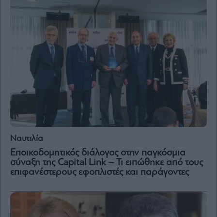
and
Terms
of
Service
apply.
ότητα
ι
ίες
ας
οι
ήσης
4
news.gr
ghts
Ναυτιλία
rved
Εποικοδομητικός διάλογος στην παγκόσμια
σύναξη της Capital Link – Τι ειπώθηκε από τους
επιφανέστερους εφοπλιστές και παράγοντες