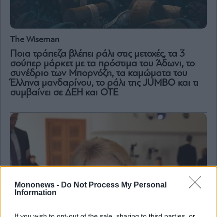
The Wiseman
Ποια τράπεζα βλέπει ράλι στις μετοχές, τα 3
σούπερ μάρκετ με τα πρόστιμα του Άδωνι, το
συνέδριο των Μπορνόζη, τα καμώματα του
Έλληνα μανδαρίνου, το ράλι της JUMBO και τι
συμβαίνει σε ΔΕΗ και ΟΤΕ
Mononews -
Do Not Process My Personal
Information
If you wish to opt-out of the sale, sharing to third parties, or