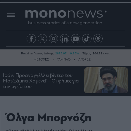
Realtime Γενικός Δείκτης:
2615.07
0.25%
Τζίρος:
204.31 εκατ.
ΜΕΤΟΧΕΣ
ΤΑΜΠΛΟ
ΑΓΟΡΕΣ
Ιράν: Προαναγγέλλει βίντεο του
Ειδήσεις
Μοτζτάμπα Χαμενεΐ – Οι φήμες για
την υγεία του
Οικονομία
Business
Τράπεζες
Όλγα Μπορνόζη
Ναυτιλία
Real
Estate