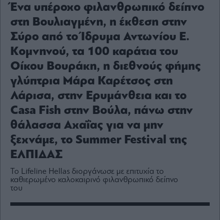
Media
Ένα υπέροχο φιλανθρωπικό δείπνο
Winners
στη Βουλιαγμένη, η έκθεση στην
&
Σύρο από το Ίδρυμα Αντωνίου Ε.
Losers
Κομνηνού, τα 100 καράτια του
Επι-
θετικά
Οίκου Βουράκη, η διεθνούς φήμης
Rumors
γλύπτρια Μάρα Καρέτσος στη
ESG
Λάρισα, στην Ερυμάνθεια και το
Today
Casa Fish στην Βούλα, πάνω στην
Mononews2030
θάλασσα Αχαΐας για να μην
Άρθρα
ξεχνάμε, το Summer Festival της
Συνεντεύξεις
ΕΛΠΙΔΑΣ
Το Lifeline Hellas διοργάνωσε με επιτυχία το
καθιερωμένο καλοκαιρινό φιλανθρωπικό δείπνο
του
Les
Bons