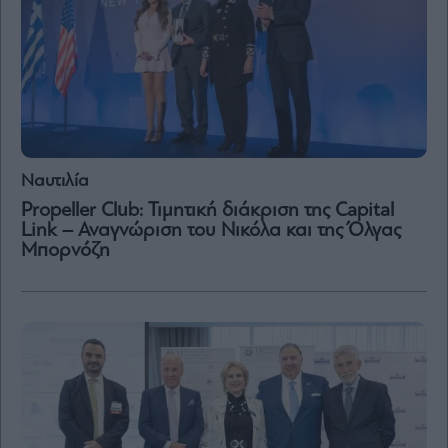
Content
Reports
&
Branded
Content
Calendar
Monocle
Media
Ναυτιλία
Lab
Propeller Club: Τιμητική διάκριση της Capital
Link – Αναγνώριση του Νικόλα και της Όλγας
Μπορνόζη
Mononews100
Εγγραφείτε
στο
Newsletter
του
mononews.gr