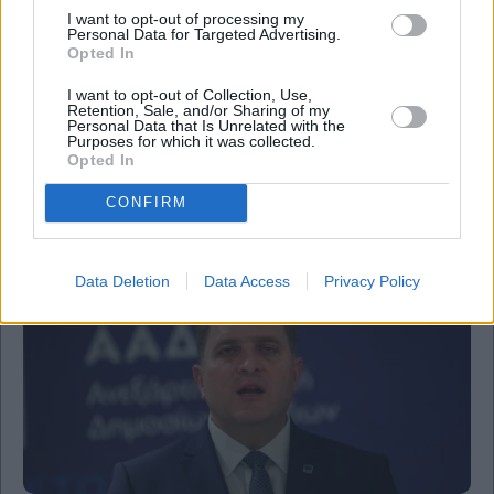
I want to opt-out of processing my
Personal Data for Targeted Advertising.
Opted In
Business
I want to opt-out of Collection, Use,
Retention, Sale, and/or Sharing of my
Η Όλγα Μπορνόζη (Capital Link) στο
Personal Data that Is Unrelated with the
Purposes for which it was collected.
Mononews: Τεράστια η επιτυχία των
Opted In
ναυτιλιακών forums σε Αθήνα και Λεμεσό
CONFIRM
Data Deletion
Data Access
Privacy Policy