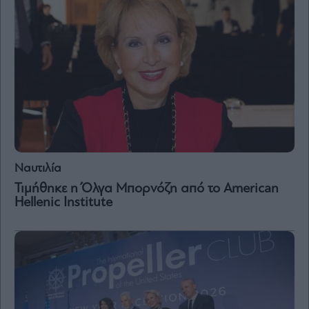
Μετοχές
Αγορές
Trader's
book
Buy-
Hold-
Sell
The
Value
Ναυτιλία
Investor
Τιμήθηκε η Όλγα Μπορνόζη από το American
Crypto
Hellenic Institute
Χρηματιστηριακές
Ανακοινώσεις
Creative
Content
Branded