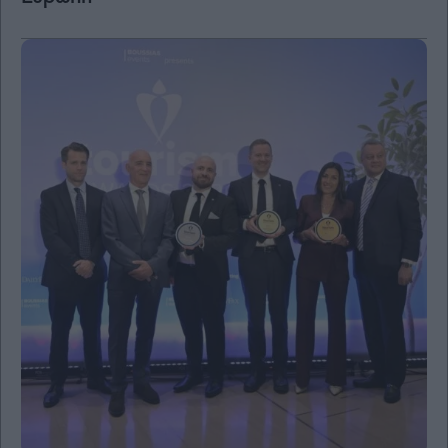
Μετοχές
Αγορές
Trader's
book
Buy-
Hold-
Sell
The
Value
Investor
Crypto
Χρηματιστηριακές
Ανακοινώσεις
Creative
Content
Branded