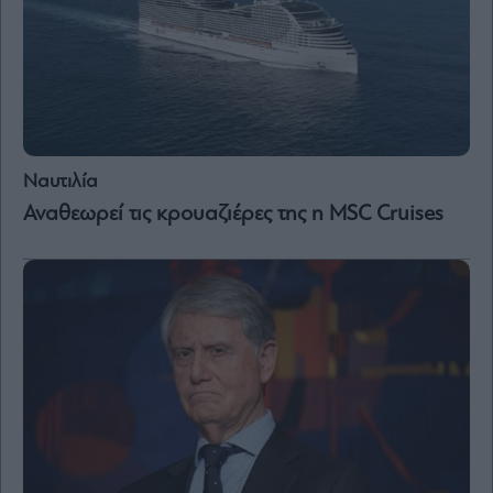
and
Terms
of
Service
apply.
ότητα
ι
ίες
ας
Ναυτιλία
οι
ήσης
Αναθεωρεί τις κρουαζιέρες της η MSC Cruises
4
news.gr
ghts
rved