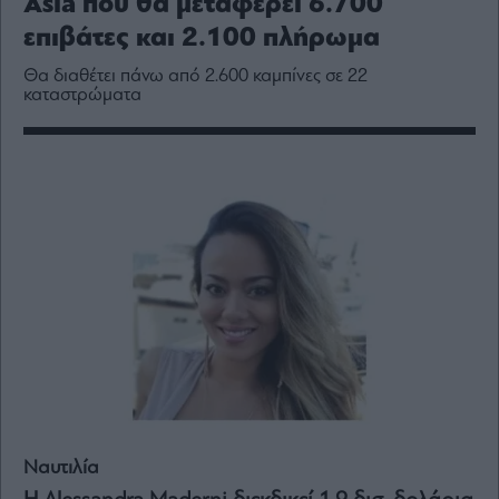
Asia που θα μεταφέρει 6.700
Media
επιβάτες και 2.100 πλήρωμα
Winners
&
Θα διαθέτει πάνω από 2.600 καμπίνες σε 22
Losers
καταστρώματα
Επι-
θετικά
Rumors
ESG
Today
Mononews2030
Άρθρα
Συνεντεύξεις
Ναυτιλία
Les
Bons