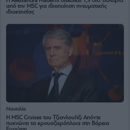
Η Alessandra Maderni διεκδικεί 1,9 δισ. δολάρια
Vivants
από την MSC για ιδιοποίηση πνευματικής
Auto
ιδιοκτησίας
Life
&
Style
Υγεία
Architecture
&
Design
Fashion
&
Art
Watches
Yachts
Table
For
Ναυτιλία
Two
Η MSC Cruises του Τζιανλουίτζι Απόντε
πυκνώνει τα κρουαζιερόπλοια στη Βόρεια
Ευρώπη