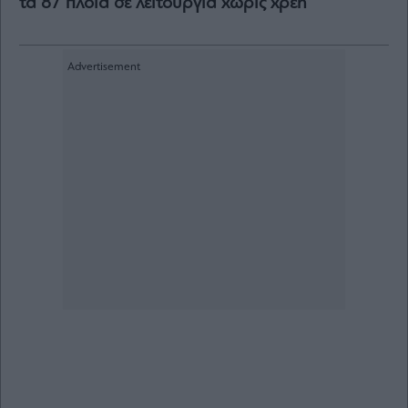
τα 87 πλοία σε λειτουργία χωρίς χρέη