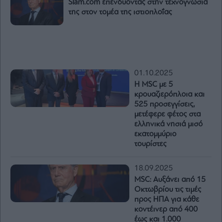
Slam.com επενδύοντας στην τεχνογνωσία
της στον τομέα της ιστιοπλοΐας
01.10.2025
Η MSC με 5
κρουαζιερόπλοια και
525 προσεγγίσεις,
μετέφερε φέτος στα
ελληνικά νησιά μισό
εκατομμύριο
τουρίστες
18.09.2025
MSC: Αυξάνει από 15
Οκτωβρίου τις τιμές
προς ΗΠΑ για κάθε
κοντέινερ από 400
έως και 1.000