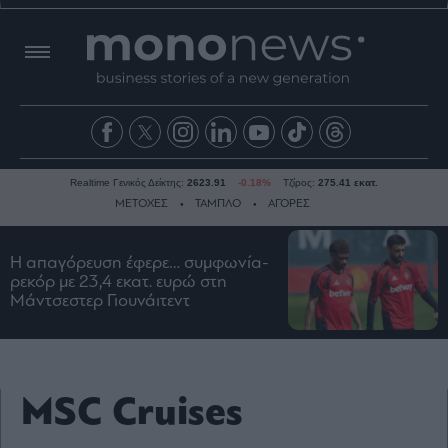
Realtime Γενικός Δείκτης:
2623.91
-0.18%
Τζίρος:
275.41 εκατ.
ΜΕΤΟΧΕΣ
ΤΑΜΠΛΟ
ΑΓΟΡΕΣ
Η απαγόρευση έφερε… συμφωνία-
Ειδήσεις
ρεκόρ με 23,4 εκατ. ευρώ στη
Μάντσεστερ Γιουνάιτεντ
Οικονομία
Business
Τράπεζες
Ναυτιλία
MSC Cruises
Real
Estate