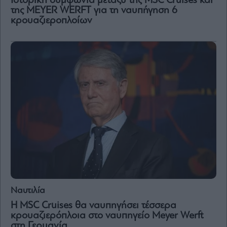
Ιστορική συμφωνία μεταξύ της MSC Cruises και
της MEYER WERFT για τη ναυπήγηση 6
κρουαζιεροπλοίων
Ναυτιλία
Η MSC Cruises θα ναυπηγήσει τέσσερα
κρουαζιερόπλοια στο ναυπηγείο Meyer Werft
στη Γερμανία