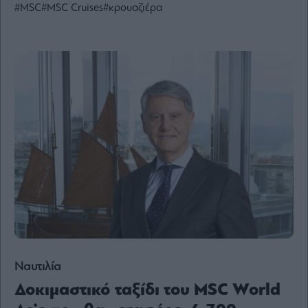
#MSC
#MSC Cruises
#κρουαζιέρα
Ενέργεια
Πολιτική
Πολιτισμός
Κοινωνία
Law
Bloomberg
Financial
Times
The
Wiseman
Room
301
Ναυτιλία
My
Δοκιμαστικό ταξίδι του MSC World
Story