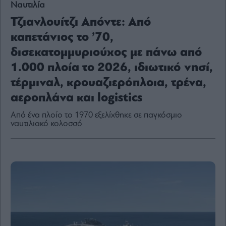
Ναυτιλία
Τζιανλουίτζι Απόντε: Από
καπετάνιος το ’70,
By
δισεκατομμυριούχος με πάνω από
submitting
your
1.000 πλοία το 2026, ιδιωτικό νησί,
email,
you
agree
τέρμιναλ, κρουαζιερόπλοια, τρένα,
to
our
αεροπλάνα και logistics
Terms
and
Privacy
Notice.
Από ένα πλοίο το 1970 εξελίχθηκε σε παγκόσμιο
You
ναυτιλιακό κολοσσό
can
opt
out
at
any
time.
This
site
is
protected
by
reCAPTCHA
and
the
Google
Privacy
Policy