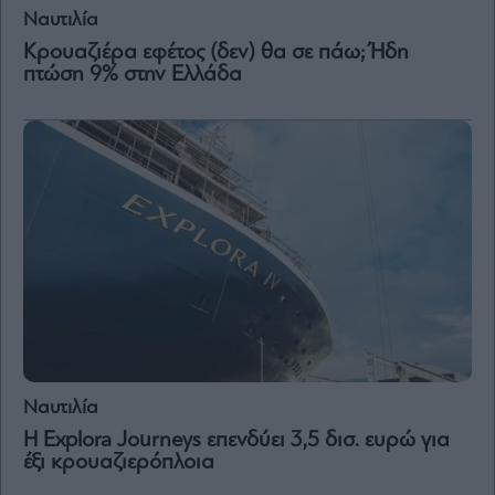
Ναυτιλία
Κρουαζιέρα εφέτος (δεν) θα σε πάω; Ήδη
πτώση 9% στην Ελλάδα
Ναυτιλία
Η Explora Journeys επενδύει 3,5 δισ. ευρώ για
έξι κρουαζιερόπλοια