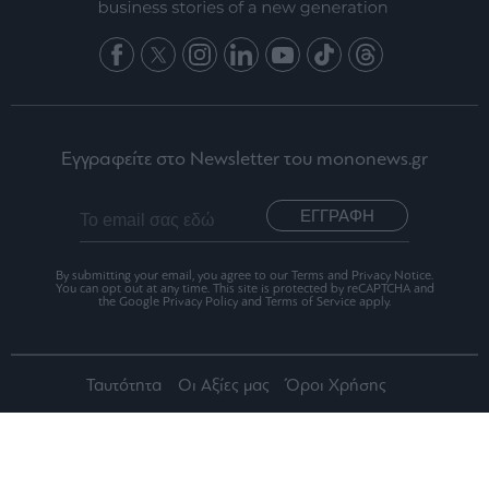
Εγγραφείτε στο Newsletter του mononews.gr
ΕΓΓΡΑΦΗ
By submitting your email, you agree to our Terms and Privacy Notice.
You can opt out at any time. This site is protected by reCAPTCHA and
the Google Privacy Policy and Terms of Service apply.
Ταυτότητα
Οι Αξίες μας
Όροι Χρήσης
Αριθμός Πιστοποίησης Μ.Η.Τ.242012