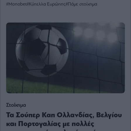
#Monobet
#Κύπελλα Ευρώπης
#Πάμε στοίχημα
Ενέργεια
Πολιτική
Πολιτισμός
Κοινωνία
Law
Bloomberg
Financial
Times
The
Wiseman
Στοίχημα
Room
301
Τα Σούπερ Καπ Ολλανδίας, Βελγίου
My
και Πορτογαλίας με πολλές
Story