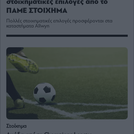
στοιχηματικές επιλογές από το
Media
ΠΑΜΕ ΣΤΟΙΧΗΜΑ
Winners
&
Πoλλές στοιχηματικές επιλογές προσφέρονται στα
Losers
καταστήματα Allwyn
Επι-
θετικά
Rumors
ESG
Today
Mononews2030
Άρθρα
Συνεντεύξεις
Les
Στοίχημα
Bons