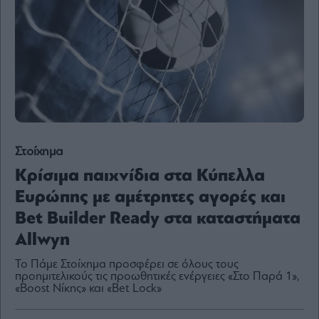
Content
Reports
&
Branded
Content
Calendar
Monocle
Media
Lab
Στοίχημα
Κρίσιμα παιχνίδια στα Κύπελλα
Mononews100
Ευρώπης με αμέτρητες αγορές και
Bet Builder Ready στα καταστήματα
Allwyn
Εγγραφείτε
Το Πάμε Στοίχημα προσφέρει σε όλους τους
στο
προημιτελικούς τις προωθητικές ενέργειες «Στο Παρά 1»,
Newsletter
«Βοοst Νίκης» και «Βet Lock»
του
mononews.gr