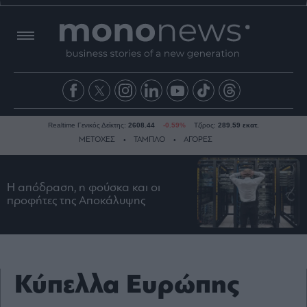
Realtime Γενικός Δείκτης:
2608.44
-0.59%
Τζίρος:
289.59 εκατ.
ΜΕΤΟΧΕΣ
ΤΑΜΠΛΟ
ΑΓΟΡΕΣ
Η απόδραση, η φούσκα και οι
Ειδήσεις
προφήτες της Αποκάλυψης
Οικονομία
Business
Τράπεζες
Ναυτιλία
Κύπελλα Ευρώπης
Real
Estate