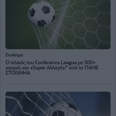
Μετοχές
Αγορές
Trader's
book
Buy-
Hold-
Sell
Στοίχημα
The
Value
O τελικός του Conference League με 500+
Investor
αγορές και «Super Aλλαγή»* από το ΠΑΜΕ
ΣΤΟΙΧΗΜΑ
Crypto
Χρηματιστηριακές
Ανακοινώσεις
Creative
Content
Branded