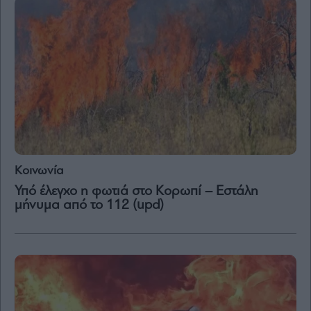
Μετοχές
Αγορές
Trader's
book
Buy-
Hold-
Sell
The
Value
Κοινωνία
Investor
Υπό έλεγχο η φωτιά στο Κορωπί – Εστάλη
Crypto
μήνυμα από το 112 (upd)
Χρηματιστηριακές
Ανακοινώσεις
Creative
Content
Branded