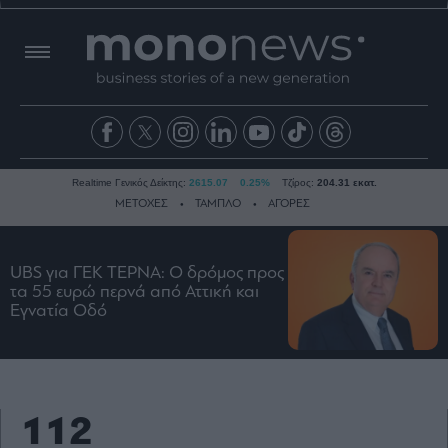
Realtime Γενικός Δείκτης:
2615.07
0.25%
Τζίρος:
204.31 εκατ.
ΜΕΤΟΧΕΣ
ΤΑΜΠΛΟ
ΑΓΟΡΕΣ
UBS για ΓΕΚ ΤΕΡΝΑ: Ο δρόμος προς
Ειδήσεις
τα 55 ευρώ περνά από Αττική και
Οικονομία
Εγνατία Οδό
Business
Τράπεζες
Ναυτιλία
112
Real
Estate