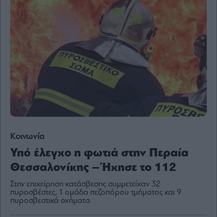
Content
Reports
&
Branded
Content
Calendar
Monocle
Media
Lab
Mononews100
Κοινωνία
Υπό έλεγχο η φωτιά στην Περαία
Θεσσαλονίκης – Ήχησε το 112
Εγγραφείτε
στο
Στην επιχείρηση κατάσβεσης συμμετείχαν 32
Newsletter
πυροσβέστες, 1 ομάδα πεζοπόρου τμήματος και 9
πυροσβεστικά οχήματα
του
mononews.gr