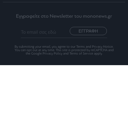
Εγγραφείτε στο Newsletter του mononews.gr
ΕΓΓΡΑΦΗ
By submitting your email, you agree to our Terms and Privacy Notice.
You can opt out at any time. This site is protected by reCAPTCHA and
the Google Privacy Policy and Terms of Service apply.
Ταυτότητα
Οι Αξίες μας
Όροι Χρήσης
Αριθμός Πιστοποίησης Μ.Η.Τ.242012
2026 mononews.gr All rights reserved