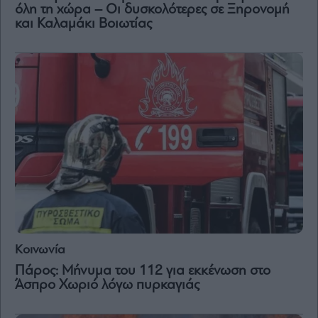
Vivants
όλη τη χώρα – Οι δυσκολότερες σε Ξηρονομή
και Καλαμάκι Βοιωτίας
Auto
Life
&
Style
Υγεία
Architecture
&
Design
Fashion
&
Art
Watches
Yachts
Κοινωνία
Table
For
Πάρος: Μήνυμα του 112 για εκκένωση στο
Two
Άσπρο Χωριό λόγω πυρκαγιάς