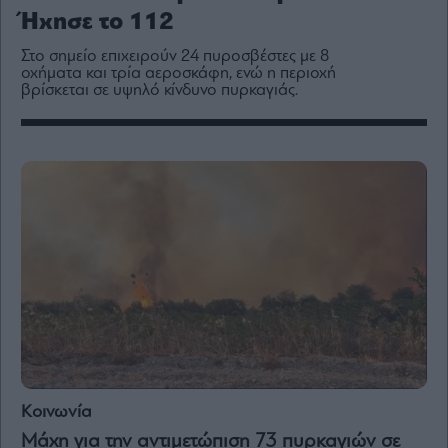
Media
Ήχησε το 112
Winners
Στο σημείο επιχειρούν 24 πυροσβέστες με 8
&
οχήματα και τρία αεροσκάφη, ενώ η περιοχή
Losers
βρίσκεται σε υψηλό κίνδυνο πυρκαγιάς.
Επι-
θετικά
Rumors
ESG
Today
Mononews2030
Άρθρα
Συνεντεύξεις
Κοινωνία
Les
Bons
Μάχη για την αντιμετώπιση 73 πυρκαγιών σε