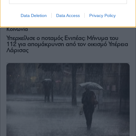
Data Deletion
Data Access
Privacy Policy
Κοινωνία
Υπερχείλισε ο ποταμός Ενιπέας: Μήνυμα του
112 για απομάκρυνση από τον οικισμό Υπέρεια
Λάρισας