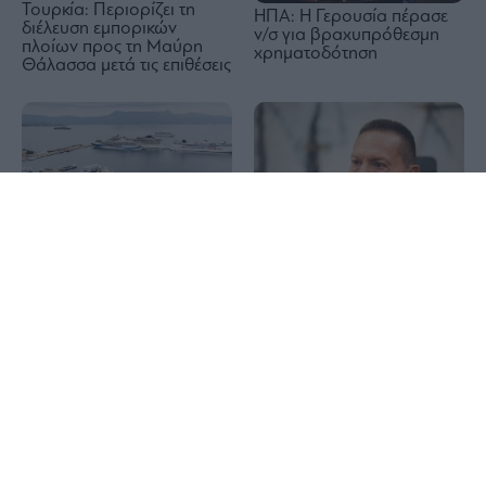
Τουρκία: Περιορίζει τη
ΗΠΑ: Η Γερουσία πέρασε
διέλευση εμπορικών
ν/σ για βραχυπρόθεσμη
πλοίων προς τη Μαύρη
χρηματοδότηση
Θάλασσα μετά τις επιθέσεις
1x
Στουρνάρας στη
Κέρκυρα: Απαγόρευση
Handelsblatt:
απόπλου σε πλοίο με 26
Καλοδεχούμενες οι ξένες
επιβάτες λόγω μηχανικής
επενδύσεις στις ελληνικές
βλάβης
τράπεζες – Τα σενάρια
εξαγορών