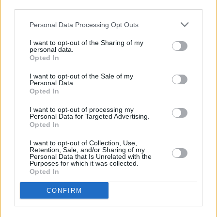
third parties.
ας
οι
ήσης
Θερμαϊκός
λιμενικό
Personal Data Processing Opt Outs
I want to opt-out of the Sharing of my
personal data.
4
Opted In
news.gr
ghts
rved
ΕΙΔΗΣΕΙΣ ΣΗΜΕΡΑ
I want to opt-out of the Sale of my
Personal Data.
Opted In
Πυρκαγιά στην Αττικοβοιωτία: Πώς έγινε η
επιχείρηση διάσωσης και απομάκρυνσης
I want to opt-out of processing my
Personal Data for Targeted Advertising.
πολιτών από την Πυροσβεστική
Opted In
Υπουργείο Υγείας: Τα απαραίτητα μέτρα
I want to opt-out of Collection, Use,
προστασίας πριν από κάθε κολύμβηση
Retention, Sale, and/or Sharing of my
Personal Data that Is Unrelated with the
Πυρκαγιές: Σε Red Code Αττική και άλλες 5
Purposes for which it was collected.
Opted In
περιοχές την Κυριακή
Πλοίο δέχθηκε επίθεση ανοιχτά του Ομάν
CONFIRM
Ακολουθήστε το mononews.gr στο