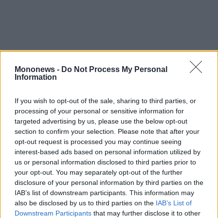
agree
to
our
Terms
and
Privacy
Notice.
You
can
opt
out
Mononews -
Do Not Process My Personal
at
any
Information
time.
This
site
is
If you wish to opt-out of the sale, sharing to third parties, or
protected
processing of your personal or sensitive information for
by
reCAPTCHA
targeted advertising by us, please use the below opt-out
and
the
section to confirm your selection. Please note that after your
Ρωσία: Αναμένουμε επαφή με τις ΗΠΑ τις
Google
Privacy
opt-out request is processed you may continue seeing
Policy
επόμενες εβδομάδες – Ευρωπαίοι
interest-based ads based on personal information utilized by
and
Terms
σαμποτάρουν όσα συμφωνήθηκαν στην
us or personal information disclosed to third parties prior to
of
Service
your opt-out. You may separately opt-out of the further
Αλάσκα
apply.
disclosure of your personal information by third parties on the
Στήριξη Βαρθολομαίου στον Δαμιανό: Είναι ο
IAB’s list of downstream participants. This information may
νόμιμος και κανονικός Αρχιεπίσκοπος της
ότητα
also be disclosed by us to third parties on the
IAB’s List of
ι
Downstream Participants
that may further disclose it to other
Ιεράς Μονής Σινά
ίες