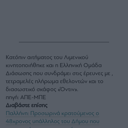
Buy-
Hold-
Sell
The
Value
Investor
Crypto
Χρηματιστηριακές
Ανακοινώσεις
Κατόπιν αιτήματος του Λιμενικού
κινητοποιήθηκε και η Ελληνική Ομάδα
Creative
Διάσωσης που συνδράμει στις έρευνες με ,
Content
τετραμελές πλήρωμα εθελοντών και το
Branded
διασωστικό σκάφος «Όντιν».
Content
πηγή: ΑΠΕ-ΜΠΕ
Reports
Διαβάστε επίσης
&
Branded
Παλλήνη: Προσωρινά κρατούμενος ο
Content
48χρονος υπάλληλος του Δήμου που
Calendar