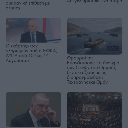
Απεγκλωβίστηκε ένα άτομο
ουκρανική επίθεση με
drones
Ο «χάρτης» των
πληρωμών από e-ΕΦΚΑ,
ΔΥΠΑ από 10 έως 14
Φρουροί της
Αυγούστου
Επανάστασης: Το άνοιγμα
των Στενών του Ορμούζ
δεν σχετίζεται με τις
διαπραγματεύσεις
Τεχεράνης και Ομάν