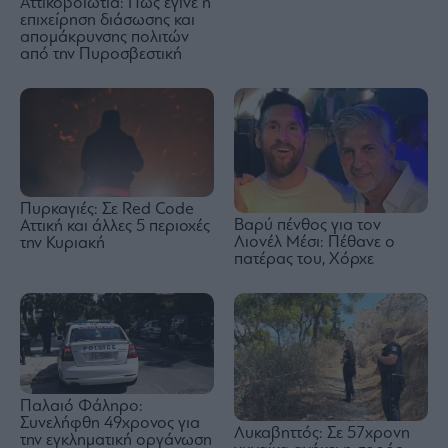
Αττικοβοιωτία: Πώς έγινε η
επιχείρηση διάσωσης και
απομάκρυνσης πολιτών
από την Πυροσβεστική
Πυρκαγιές: Σε Red Code
Βαρύ πένθος για τον
Αττική και άλλες 5 περιοχές
Λιονέλ Μέσι: Πέθανε ο
την Κυριακή
πατέρας του, Χόρχε
Παλαιό Φάληρο:
Συνελήφθη 49χρονος για
Λυκαβηττός: Σε 57χρονη
την εγκληματική οργάνωση