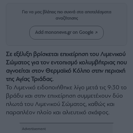
Rumors
ESG
Για να μας βλέπεις πιο συχνά στα αποτελέσματα
Today
αναζήτησης
Mononews2030
Add mononews.gr on Google
Άρθρα
Συνεντεύξεις
Σε εξέλιξη βρίσκεται επιχείρηση του Λιμενικού
Σώματος για τον εντοπισμό κολυμβήτριας που
αγνοείται στον Θερμαϊκό Κόλπο στην περιοχή
της Αγίας Τριάδας.
Les
Το Λιμενικό ειδοποιήθηκε λίγο μετά τις 9:30 το
Bons
Vivants
βράδυ και στην επιχείρηση συμμετέχουν δύο
Auto
πλωτά του Λιμενικού Σώματος, καθώς και
Life
παραπλέον πλοίο και αλιευτικό σκάφος.
&
Style
Υγεία