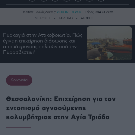
Realtime Γενικός Δείκτης:
2615.07
0.25%
Τζίρος:
204.31 εκατ.
ΜΕΤΟΧΕΣ
ΤΑΜΠΛΟ
ΑΓΟΡΕΣ
Πυρκαγιά στην Αττικοβοιωτία: Πώς
Ειδήσεις
έγινε η επιχείρηση διάσωσης και
απομάκρυνσης πολιτών από την
Οικονομία
Πυροσβεστική
Business
Τράπεζες
Ναυτιλία
Κοινωνία
Real
Estate
Θεσσαλονίκη: Επιχείρηση για τον
Ενέργεια
εντοπισμό αγνοούμενης
Πολιτική
κολυμβήτριας στην Αγία Τριάδα
Πολιτισμός
Κοινωνία
Law