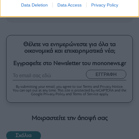
Google News
και ενημερωθείτε
Data Deletion
Data Access
Privacy Policy
πρώτοι.
Θέλετε να ενημερώνεστε για όλα τα
οικονομικά και επιχειρηματικά νέα;
Εγγραφείτε στο Newsletter του mononews.gr
ΕΓΓΡΑΦΗ
By submitting your email, you agree to our Terms and Privacy Notice.
You can opt out at any time. This site is protected by reCAPTCHA and the
Google Privacy Policy and Terms of Service apply.
Μοιραστείτε την άποψή σας
Σχόλια