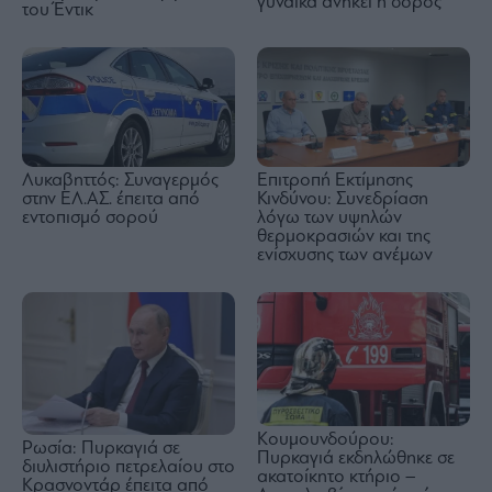
γυναίκα ανήκει η σορός
του Έντικ
Λυκαβηττός: Συναγερμός
Επιτροπή Εκτίμησης
στην ΕΛ.ΑΣ. έπειτα από
Κινδύνου: Συνεδρίαση
εντοπισμό σορού
λόγω των υψηλών
θερμοκρασιών και της
ενίσχυσης των ανέμων
Κουμουνδούρου:
Ρωσία: Πυρκαγιά σε
Πυρκαγιά εκδηλώθηκε σε
διυλιστήριο πετρελαίου στο
ακατοίκητο κτήριο –
Κρασνοντάρ έπειτα από