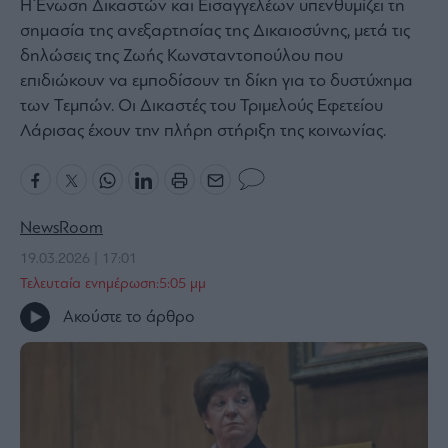
Η Ένωση Δικαστών και Εισαγγελέων υπενθυμίζει τη
Bloomberg
σημασία της ανεξαρτησίας της Δικαιοσύνης, μετά τις
Financial
δηλώσεις της Ζωής Κωνσταντοπούλου που
Times
επιδιώκουν να εμποδίσουν τη δίκη για το δυστύχημα
των Τεμπών. Οι Δικαστές του Τριμελούς Εφετείου
Λάρισας έχουν την πλήρη στήριξη της κοινωνίας.
The
Wiseman
Room
NewsRoom
301
19.03.2026 | 17:01
My
Τελευταία ενημέρωση:5:05 μμ
Story
Media
Ακούστε το άρθρο
Winners
&
Losers
Επι-
θετικά