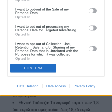
Στενά του Ορμούζ: Ευρώπη και Ιαπωνία
I want to opt-out of the Sale of my
ενώνουν δυνάμεις για την σταθεροποίηση των
Personal Data.
Opted In
αγορών
Γερουλάνος: Ζητάμε ενημέρωση για τους
I want to opt-out of processing my
Personal Data for Targeted Advertising.
Patriot στη Σαουδική Αραβία
Opted In
I want to opt-out of Collection, Use,
Ζωή Κωνσταντοπούλου
θεσμοί
Τέμπη
Retention, Sale, and/or Sharing of my
Personal Data that Is Unrelated with the
Purposes for which it was collected.
Opted In
CONFIRM
ΕΙΔΗΣΕΙΣ ΣΗΜΕΡΑ
Eurobank: Οι οίκοι ανεβάζουν τον πήχη –
Data Deletion
Data Access
Privacy Policy
Τιμές στόχοι έως 5,40 ευρώ και ανάπτυξη από
το εξωτερικό
Εθνική Τράπεζα: Το «κρυφό χαρτί» των 1,8
δισ. ευρώ και τιμές στόχοι έως 18,75 ευρώ