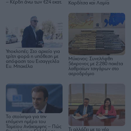
– Κέρδη άνω των €24 εκατ.
Καρδίτσα και Λαμία
Υποκλοπές: Στο αρχείο για
τρίτη φορά η υπόθεση με
Μύκονος: Συνελήφθη
απόφαση του Εισαγγελέα
56χρονος με 2.280 πακέτα
Ευ. Μπακέλα
λαθραίων τσιγάρων στο
αεροδρόμιο
Το στοίχημα για την
επόμενη ημέρα του
Ταμείου Ανάκαμψης – Πώς
Τι αλλάζει με το νέο