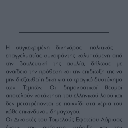
Monocle
Media
Lab
Mononews100
Η συγκεκριμένη δικηγόρος- πολιτικός –
επαγγελματίας συκοφάντης καλυπτόμενη από
Εγγραφείτε
την βουλευτική της ασυλία, δήλωσε με
στο
αναίδεια την πρόθεση και την επιδίωξη της να
Newsletter
του
μην διεξαχθεί η δίκη για το τραγικό δυστύχημα
mononews.gr
των Τεμπών. Οι δημοκρατικοί θεσμοί
αποτελούν κατάκτηση του ελληνικού λαού και
δεν μετατρέπονται σε παιχνίδι στα χέρια του
κάθε επικίνδυνου δημαγωγού.
By
submitting
Οι Δικαστές του Τριμελούς Εφετείου Λάρισας
your
email,
έχουν την αμέριστη στήριξη και την
you