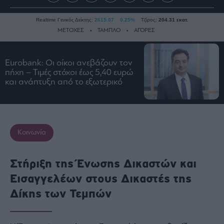
Realtime Γενικός Δείκτης:
2615.07
0.25%
Τζίρος:
204.31 εκατ.
ΜΕΤΟΧΕΣ
ΤΑΜΠΛΟ
ΑΓΟΡΕΣ
Eurobank: Οι οίκοι ανεβάζουν τον
Ειδήσεις
πήχη – Τιμές στόχοι έως 5,40 ευρώ
και ανάπτυξη από το εξωτερικό
Οικονομία
Business
Τράπεζες
Ναυτιλία
Κοινωνία
Real
Estate
Στήριξη της Ένωσης Δικαστών και
Ενέργεια
Εισαγγελέων στους Δικαστές της
Πολιτική
Δίκης των Τεμπών
Πολιτισμός
Κοινωνία
Law