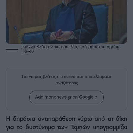
Rumors
ESG
Today
Mononews2030
Άρθρα
Συνεντεύξεις
Ιωάννα Κλάπα-Χριστοδουλέα, πρόεδρος του Αρείου
Πάγου
Για να μας βλέπεις πιο συχνά στα αποτελέσματα
Les
αναζήτησης
Bons
Vivants
Add mononews.gr on Google
Auto
Life
&
Η δημόσια αντιπαράθεση γύρω από τη δίκη
Style
για το δυστύχημα των Τεμπών υπογραμμίζει
Υγεία