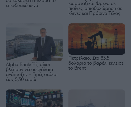
θα καλύψει η Ελλάδα το
χωροταξικό: Φρένο σε
επενδυτικό κενό
πισίνες, οπισθοχώρηση σε
κλίνες και Πράσινο Τέλος
Πετρέλαιο: Στα 83,5
δολάρια το βαρέλι έκλεισε
Alpha Bank: Έξι οίκοι
το Brent
βλέπουν νέο κεφάλαιο
ανάπτυξης – Τιμές στόχοι
έως 5,30 ευρώ
1x