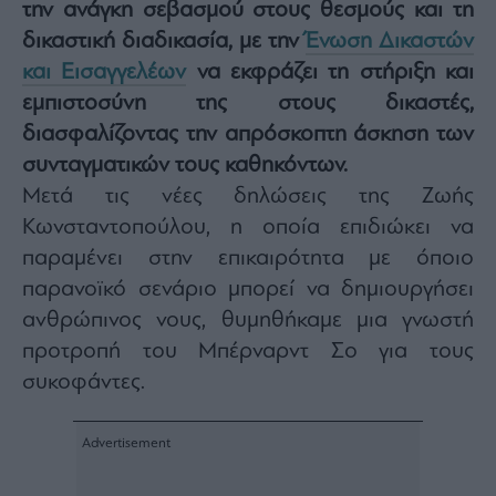
την ανάγκη σεβασμού στους θεσμούς και τη
Architecture
δικαστική διαδικασία, με την
Ένωση Δικαστών
&
Design
και Εισαγγελέων
να εκφράζει τη στήριξη και
Fashion
εμπιστοσύνη της στους δικαστές,
&
διασφαλίζοντας την απρόσκοπτη άσκηση των
Art
συνταγματικών τους καθηκόντων.
Watches
Μετά τις νέες δηλώσεις της Ζωής
Yachts
Κωνσταντοπούλου, η οποία επιδιώκει να
Table
παραμένει στην επικαιρότητα με όποιο
For
Two
παρανοϊκό σενάριο μπορεί να δημιουργήσει
ανθρώπινος νους, θυμηθήκαμε μια γνωστή
προτροπή του Μπέρναρντ Σο για τους
συκοφάντες.
Μετοχές
Αγορές
Trader's
book