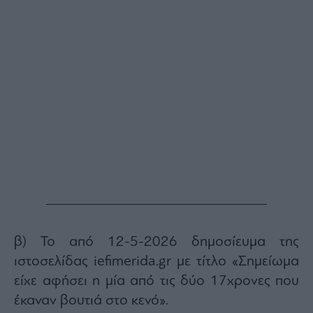
ας
οι
ήσης
4
news.gr
ghts
rved
β) Το από 12-5-2026 δημοσίευμα της
ιστοσελίδας iefimerida.gr με τίτλο «Σημείωμα
είχε αφήσει η μία από τις δύο 17χρονες που
έκαναν βουτιά στο κενό».