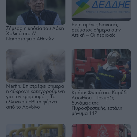
Εκτεταμένες διακοπές
Σήμερα η κηδεία του Λάκη
ρεύματος σήμερα στην
Χαλκιά στο Α’
Αττική – Οι περιοχές
Νεκροταφείο Αθηνών
Marfin: Επιστρέφει σήμερα
η 46χρονη κατηγορούμενη
Κρήτη: Φωτιά στο Καρύδι
για τον εμπρησμό – To
Λασιθίου – Ισχυρές
ελληνικού FBI τη φέρνει
δυνάμεις της
από το Λονδίνο
Πυροσβεστικής, εστάλη
μήνυμα 112