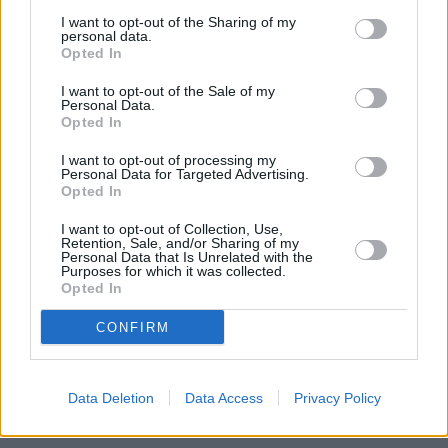
I want to opt-out of the Sharing of my
personal data.
Opted In
I want to opt-out of the Sale of my
Personal Data.
Opted In
I want to opt-out of processing my
Personal Data for Targeted Advertising.
Opted In
Διαβάστε επίσης:
Τραγωδία στην Ηλιούπολη: Κατέληξε και η
I want to opt-out of Collection, Use,
Retention, Sale, and/or Sharing of my
δεύτερη 17χρονη – Η ανακοίνωση του ΚΑΤ
Personal Data that Is Unrelated with the
Purposes for which it was collected.
Ιωάννης Μπούγας: «Η ψηφιακή Δικαιοσύνη
Opted In
είναι προϋπόθεση διαφάνειας, λογοδοσίας
CONFIRM
και ανάπτυξης
Ίμια: Ψαράδες καταγγέλλουν ότι η τουρκική
ακτοφυλακή τους απείλησε με πυροβόλο
Data Deletion
Data Access
Privacy Policy
(Βίντεο)