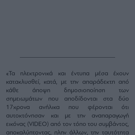
Buy-
Hold-
Sell
The
Value
Investor
Crypto
Χρηματιστηριακές
Ανακοινώσεις
«Τα ηλεκτρονικά και έντυπα μέσα έχουν
Creative
Content
κατακλυσθεί, κατά, με την απαράδεκτη από
κάθε άποψη δημοσιοποίηση των
Branded
Content
σημειωμάτων που αποδίδονται στα δύο
Reports
17χρονα ανήλικα που φέρονται ότι
&
αυτοκτόνησαν και με την αναπαραγωγή
Branded
Content
εικόνας (VIDEO) από τον τόπο του συμβάντος,
Calendar
αποκαλύπτοντας, πλην άλλων, την ταυτότητα