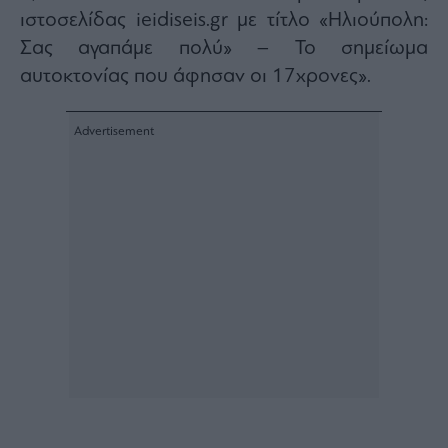
agree
ιστοσελίδας ieidiseis.gr με τίτλο «Ηλιούπολη:
to
our
Σας αγαπάμε πολύ» – Το σημείωμα
Terms
and
Privacy
αυτοκτονίας που άφησαν οι 17χρονες».
Notice.
You
can
opt
out
at
any
time.
This
site
is
protected
by
reCAPTCHA
and
the
Google
Privacy
Policy
and
Terms
of
Service
apply.
ότητα
ι
ίες