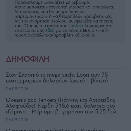
Παρακαλούμε σχολιάζετε με σεβασμό.
Χρησιμοποιείτε κατανοητή γλώσσα και αποφύγετε
διατυπώσεις που θα μπορούσαν να
παρερμηνευτούν ή να θεωρηθούν προσβλητικές.
Με την ανάρτηση σχολίου, συμφωνείτε να τηρείτε
τους Όρους του ιστότοπου
contact
Δημιουργήστε
το account σας
εδώ
, για να κάνετε like, dislike ή
report ακατάλληλα/προσβλητικά σχόλια.
ΔΗΜΟΦΙΛΗ
Στον Σκορπιό το mega yacht Loon των 75
εκατομμυρίων δολαρίων (φωτό + βίντεο)
04.08.2026
Okeanis Eco Tankers (Γιάννης και Αριστείδης
Αλαφούζος): Κέρδη 318,6 εκατ. δολάρια στο
εξάμηνο – Μέρισμα β’ τριμήνου στα 5,25 δολ.
05.08.2026