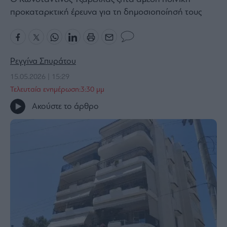
προκαταρκτική έρευνα για τη δημοσιοποίησή τους
Bloomberg
Financial
Times
Ρεγγίνα Σπυράτου
15.05.2026 | 15:29
The
Τελευταία ενημέρωση:3:30 μμ
Wiseman
Ακούστε το άρθρο
Room
301
My
Story
Media
Winners
&
Losers
Επι-
θετικά