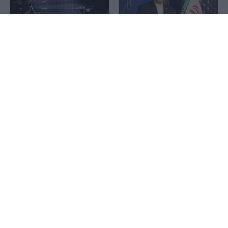
1x
Ιράν: Επιβεβαίωσε την
Μεγάλα hedge funds της
συμφωνία με το Ομάν για
Wall Street στο στόχαστρο
τη νέα θαλάσσια διαδρομή
κύματος απόπειρας
στο Ορμούζ – Το μήνυμα
κυβερνοεπιθέσεων
προς ΗΠΑ
Ιός Δυτικού Νείλου: Στα 65
Metlen: Εκτοξεύτηκαν στα
τα κρούσματα στην
€313 εκατ. τα κέρδη –
Ελλάδα με 6 θανάτους –
Εκρηκτικό εξάμηνο με
23 νέα μέσα σε μία
EBITDA-ρεκόρ €550 εκατ.
εβδομάδα