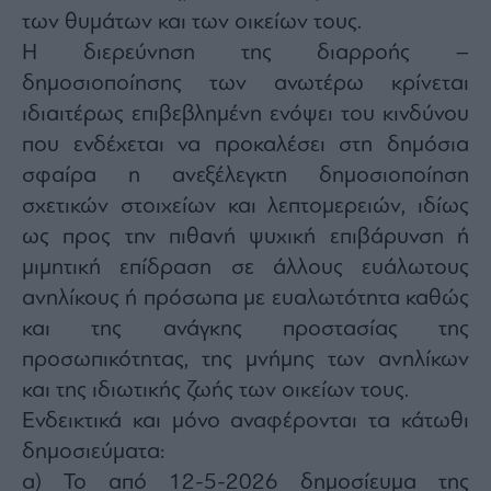
Monocle
των θυμάτων και των οικείων τους.
Media
Lab
Η διερεύνηση της διαρροής –
δημοσιοποίησης των ανωτέρω κρίνεται
ιδιαιτέρως επιβεβλημένη ενόψει του κινδύνου
Mononews100
που ενδέχεται να προκαλέσει στη δημόσια
σφαίρα η ανεξέλεγκτη δημοσιοποίηση
σχετικών στοιχείων και λεπτομερειών, ιδίως
ως προς την πιθανή ψυχική επιβάρυνση ή
Εγγραφείτε
στο
μιμητική επίδραση σε άλλους ευάλωτους
Newsletter
ανηλίκους ή πρόσωπα με ευαλωτότητα καθώς
του
mononews.gr
και της ανάγκης προστασίας της
προσωπικότητας, της μνήμης των ανηλίκων
και της ιδιωτικής ζωής των οικείων τους.
Ενδεικτικά και μόνο αναφέρονται τα κάτωθι
By
δημοσιεύματα:
submitting
your
email,
α) Το από 12-5-2026 δημοσίευμα της
you