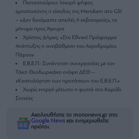
Παπασταύρου: Ισχυρή ψήφος
εμπιστοσύνης η είσοδος της Meridiam στο GSI
– «Δεν δεχόμαστε απειλές ή εκβιασμούς», το
μήνυμα προς Άγκυρα
Χρίστος Δήμας: «Στο Εθνικό Πρόγραμμα
Ανάπτυξης η αναβάθμιση του Αεροδρομίου
Πάρου»
Ε.Β.Ε.Π.: Συνάντηση συνεργασίας με τον
Τάκη Θεοδωρικάκο ενόψει ΔΕΘ –
«Κοστολόγηση των προτάσεων του Ε.Β.Ε.Π.»
Χωρίς ενεργό μέτωπο η φωτιά στο Καρύδι
Σητείας
Ακολουθήστε το mononews.gr στο
Google News
και ενημερωθείτε
πρώτοι.