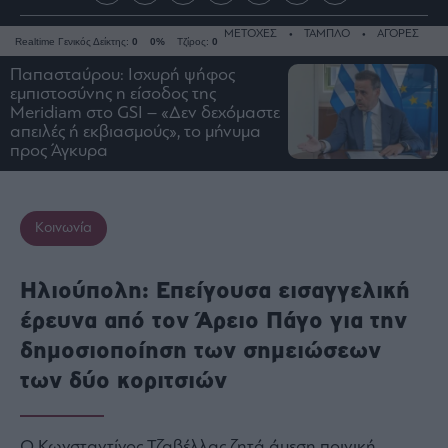
ΜΕΤΟΧΕΣ
ΤΑΜΠΛΟ
ΑΓΟΡΕΣ
Realtime Γενικός Δείκτης:
0
0%
Τζίρος:
0
Παπασταύρου: Ισχυρή ψήφος
εμπιστοσύνης η είσοδος της
Meridiam στο GSI – «Δεν δεχόμαστε
απειλές ή εκβιασμούς», το μήνυμα
Ειδήσεις
προς Άγκυρα
Οικονομία
Business
Τράπεζες
Κοινωνία
Ναυτιλία
Real
Ηλιούπολη: Επείγουσα εισαγγελική
Estate
έρευνα από τον Άρειο Πάγο για την
Ενέργεια
δημοσιοποίηση των σημειώσεων
Πολιτική
των δύο κοριτσιών
Πολιτισμός
Κοινωνία
Law
Ο Κωνσταντίνος Τζαβέλλας ζητά άμεση ποινική