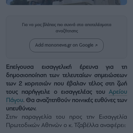
Rumors
ESG
Today
Για να μας βλέπεις πιο συχνά στα αποτελέσματα
Mononews2030
αναζήτησης
Άρθρα
Συνεντεύξεις
Add mononews.gr on Google
Επείγουσα εισαγγελική έρευνα για τη
δημοσιοποίηση των τελευταίων σημειώσεων
Les
των 2 κοριτσιών που έβαλαν τέλος στη ζωή
Bons
τους παρήγγειλε ο εισαγγελέας του
Αρείου
Vivants
Πάγου
. Θα αναζητηθούν ποινικές ευθύνες των
Auto
υπευθύνων.
Life
&
Στην παραγγελία του προς την Εισαγγελία
Style
Πρωτοδικών Αθηνών ο κ. Τζαβέλλα αναφέρει:
Υγεία