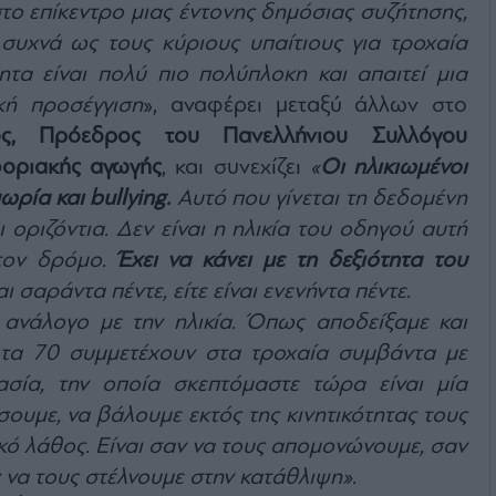
στο επίκεντρο μιας έντονης δημόσιας συζήτησης,
υχνά ως τους κύριους υπαίτιους για τροχαία
τα είναι πολύ πιο πολύπλοκη και απαιτεί μια
κή προσέγγιση
», αναφέρει μεταξύ άλλων στο
ς, Πρόεδρος του Πανελλήνιου Συλλόγου
οριακής αγωγής
, και συνεχίζει
«
Οι ηλικιωμένοι
ωρία και bullying.
Αυτό που γίνεται τη δεδομένη
ται οριζόντια. Δεν είναι η ηλικία του οδηγού αυτή
στον δρόμο.
Έχει να κάνει με τη δεξιότητα του
αι σαράντα πέντε, είτε είναι ενενήντα πέντε.
 ανάλογο με την ηλικία. Όπως αποδείξαμε και
 τα 70 συμμετέχουν στα τροχαία συμβάντα με
ασία, την οποία σκεπτόμαστε τώρα είναι μία
ουμε, να βάλουμε εκτός της κινητικότητας τους
ικό λάθος. Είναι σαν να τους απομονώνουμε, σαν
 να τους στέλνουμε στην κατάθλιψη».