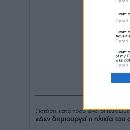
Opted 
I want t
Opted 
I want 
Advertis
Opted 
I want t
of my P
was col
Opted 
Ωστόσο, κατά πόσο είναι οι ηλικιωμέ
«Δεν δημιουργεί η ηλικία το