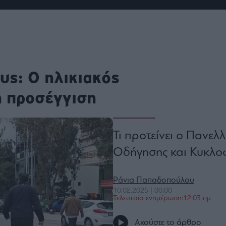
ου
r
ail,
υς: Ο ηλικιακός
s and
n opt
te is
CHA
ή προσέγγιση
acy
rvice
Τι προτείνει ο Πανε
Οδήγησης και Κυκλο
Ράνια Παπαδοπούλου
10.02.2025 | 00:00
Τελευταία ενημέρωση:12:03 πμ
Ακούστε το άρθρο