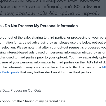
τρία χρόνια, αφού επισκεφτούν έναν παθολόγο
α, όσον αφορά στους
οδηγούς από 80 ετών και
ά τους οφείλουν κάθε δύο χρόνια να περνούν
ν παθολόγο, έναν οφθαλμίατρο, έναν
s -
Do Not Process My Personal Information
τρο ή νευρολόγο.
to opt-out of the sale, sharing to third parties, or processing of your per
formation for targeted advertising by us, please use the below opt-out s
r selection. Please note that after your opt-out request is processed y
eing interest-based ads based on personal information utilized by us or
disclosed to third parties prior to your opt-out. You may separately opt-
losure of your personal information by third parties on the IAB’s list of
. This information may also be disclosed by us to third parties on the
IA
Participants
that may further disclose it to other third parties.
l Data Processing Opt Outs
o opt-out of the Sharing of my personal data.