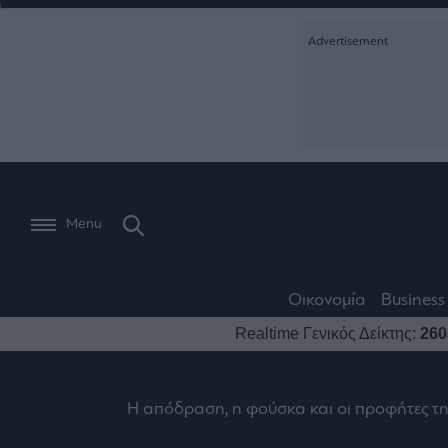
Ειδήσεις
Creative Conte
Οικονομία
The
Μετοχές
Branded Conten
Wiseman
Les
Business
Αγορές
Reports &
Bons
Room
Branded Conten
Vivants
301
Calendar
Τράπεζες
Trader's
book
Auto
My
Monocle Media
Menu
Ναυτιλία
Story
Lab
Buy-
Life
Hold-
Real
&
Media
Sell
Estate
Style
Οικονομία
Business
Winners
The
Ενέργεια
Realtime Γενικός Δείκτης:
260
Υγεία
Mononews100
&
Value
Losers
Investor
Πολιτική
Architecture
&
Επι-
Crypto
Η απόδραση, η φούσκα και οι προφήτες τ
Design
Πολιτισμός
θετικά
Χρηματιστηριακές
Εγγραφείτε σ