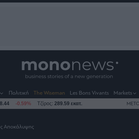
nt
t
t
Πολιτική
The Wiseman
Les Bons Vivants
Markets
8.44
-0.59%
Τζίρος:
289.59 εκατ.
ΜΕΤΟ
ης Αποκάλυψης
το