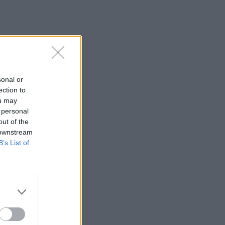
sonal or
ection to
ou may
 personal
out of the
 downstream
B’s List of