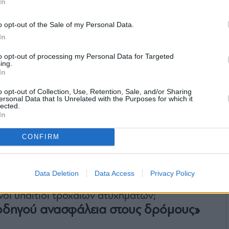
In
o opt-out of the Sale of my Personal Data.
In
to opt-out of processing my Personal Data for Targeted
ing.
In
o opt-out of Collection, Use, Retention, Sale, and/or Sharing
ersonal Data that Is Unrelated with the Purposes for which it
lected.
In
CONFIRM
Data Deletion
Data Access
Privacy Policy
νοι υπαίτιοι τροχαίων ατυχημάτων;
υ οδηγού ανασφάλεια στους δρόμους»