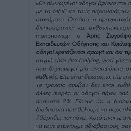
«
Οι ηλικιωμένοι οδηγοί βρίσκονται 
με τα ΜΜΕ να τους παρουσιάζουν σ
ατυχήματα. Ωστόσο, η πραγματικότη
διεπιστημονική και ανθρωποκεντρι
mononews.gr ο
Άρης Ζωγράφο
Εκπαιδευτών Οδήγησης και Κυκλοφ
οδηγοί χρειάζονται αρωγή και όχι τιμ
στιγμή είναι ένα bullying, γιατί γίνε
που δημιουργεί μία ανασφάλεια 
καθενός.
Είτε είναι δεκαοκτώ, είτε είν
Το τροχαίο συμβάν δεν είναι ευθύ
άλλες φορές, οι οδηγοί πάνω από
ποσοστό 2%. Είπαμε ότι η διαδικ
διαδικασία που θέλουμε να παροπλίσ
70άρηδες και πάνω. Αυτό είναι τραγ
να τους στέλνουμε αδιάβαστους, σαν