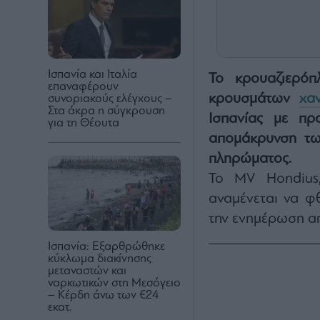
Ισπανία και Ιταλία
Το κρουαζιερόπ
επαναφέρουν
κρουσμάτων
χα
συνοριακούς ελέγχους –
Στα άκρα η σύγκρουση
Ισπανίας με πρ
για τη Θέουτα
απομάκρυνση τω
πληρώματος.
Το MV Hondius
αναμένεται να φ
την ενημέρωση απ
Ισπανία: Εξαρθρώθηκε
κύκλωμα διακίνησης
μεταναστών και
ναρκωτικών στη Μεσόγειο
– Κέρδη άνω των €24
εκατ.