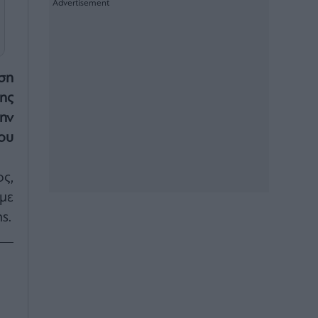
ση
ης
ην
ου
ς,
με
s.