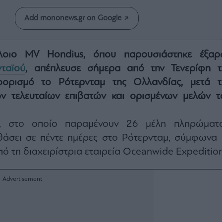
Add mononews.gr on Google
λοιο MV Hondius, όπου παρουσιάστηκε έξαρ
νταϊού
, απέπλευσε σήμερα από την Τενερίφη τ
οορισμό το Ρότερνταμ της Ολλανδίας, μετά τ
ν τελευταίων επιβατών και ορισμένων μελών τ
, στο οποίο παραμένουν 26 μέλη πληρώματο
θάσει σε πέντε ημέρες στο Ρότερνταμ, σύμφωνα 
ό τη διαχειρίστρια εταιρεία Oceanwide Expedition