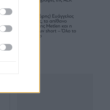
για τις μεταγραφές της ΑΕΚ
07.08.2026
Ο (πεισματάρης) Ευάγγελος
Μυτιληναίος, το απίθανο
comeback της Μetlen και η
συντριβή των short – Όλο το
παρασκήνιο
πό
07.08.2026
ής
ου