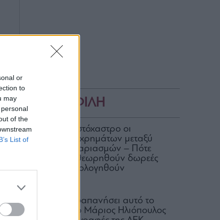
sonal or
ection to
ou may
ΔΗΜΟΦΙΛΗ
 personal
out of the
ΑΑΔΕ: Στο στόχαστρο οι
 downstream
μεταφορές χρημάτων μεταξύ
B’s List of
κοινών λογαριασμών – Πότε
μπορεί να θεωρηθούν δωρεές
και να φορολογηθούν
07.08.2026
Πόσα έχει δαπανήσει αυτό το
καλοκαίρι ο Μάριος Ηλιόπουλος