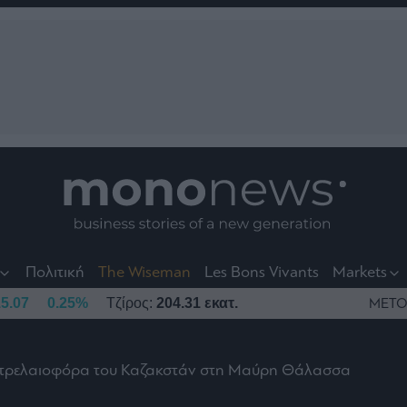
nt
t
t
Πολιτική
The Wiseman
Les Bons Vivants
Markets
5.07
0.25%
Τζίρος:
204.31 εκατ.
ΜΕΤΟ
πετρελαιοφόρα του Καζακστάν στη Μαύρη Θάλασσα
το