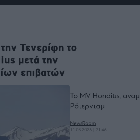
ου
r
ail,
την Τενερίφη το
s and
n opt
te is
ius μετά την
CHA
acy
rvice
ίων επιβατών
Το MV Hondius, αναμέ
Ρότερνταμ
NewsRoom
11.05.2026 | 21:46