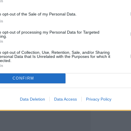
In
o opt-out of the Sale of my Personal Data.
In
to opt-out of processing my Personal Data for Targeted
ing.
In
φοριακές ρυθμίσεις στον ΑΘΕ από 12 έως 13/5 α
o opt-out of Collection, Use, Retention, Sale, and/or Sharing
υτα λόγω τεχνικών εργασιών
ersonal Data that Is Unrelated with the Purposes for which it
lected.
ρος με περιοριστικούς όρους ο γενικός διευθυντ
In
2 απατεώνες που εμφανίζονταν ως υπάλληλοι τ
CONFIRM
Data Deletion
Data Access
Privacy Policy