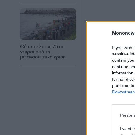
Mononew
Θέουτα: Στους 75 οι
If you wish 
νεκροί από τη
sensitive in
μεταναστευτική κρίση
confirm you
continue se
information 
further disc
participants
Downstream 
Persona
I want t