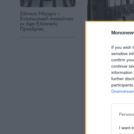
Ζάππειο Μέγαρο –
Εντυπωσιακή ανακαίνιση
εν όψει Ελληνικής
Προεδρίας
Mononew
If you wish 
sensitive in
confirm you
continue se
information 
further disc
Το εργοτάξιο κα
participants
Downstream 
Κεραμικά πλακάκι
ακόμη και οι επι
του σταθμού περι
Persona
η κατάσταση δι
περιβάλλοντος, κ
I want t