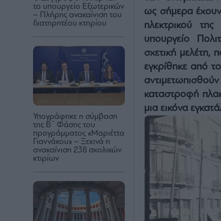
το υπουργείο Εξωτερικών
ως σήμερα έχουν
– Πλήρης ανακαίνιση του
διατηρητέου κτηρίου
ηλεκτρικού τη
υπουργείο Πολι
σχετική μελέτη, 
εγκρίθηκε από τ
αντιμετωπισθούν 
καταστροφή πλακ
μια εικόνα εγκατά
Υπογράφηκε η σύμβαση
της Β΄ Φάσης του
προγράμματος «Μαριέττα
Γιαννάκου» – Ξεκινά η
ανακαίνιση 238 σχολικών
κτιρίων