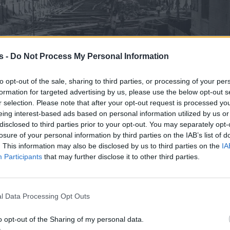
s -
Do Not Process My Personal Information
to opt-out of the sale, sharing to third parties, or processing of your per
formation for targeted advertising by us, please use the below opt-out s
r selection. Please note that after your opt-out request is processed y
eing interest-based ads based on personal information utilized by us or
disclosed to third parties prior to your opt-out. You may separately opt-
losure of your personal information by third parties on the IAB’s list of
τά τη διάνοιξη της σήραγγας, 1928 (Αρχείο ΗΣΑΠ)
. This information may also be disclosed by us to third parties on the
IA
Participants
that may further disclose it to other third parties.
α, κιγκλιδώματα, κλιμακοστάσια, μεταλλικές θύρε
σμαλτωμένες πινακίδες, όλα τα διατηρητέα στοιχε
λαμβάνονται σ΄αυτή τη μελέτη στην οποία αναλύετ
l Data Processing Opt Outs
ατήρησής τους, παρουσιάζονται στοιχεία τ
ατατίθενται οι προτάσεις αποκατάστασης, καθώς κ
o opt-out of the Sharing of my personal data.