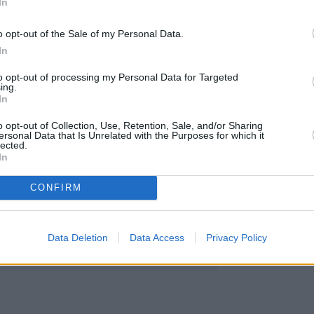
In
κές μετρήσεις. Μετά την έγκρισή της έτσι, ο δρόμ
 υλοποίησή της, εφ΄όσον αυτό αποφασιστεί από τ
o opt-out of the Sale of my Personal Data.
.
In
to opt-out of processing my Personal Data for Targeted
ing.
In
o opt-out of Collection, Use, Retention, Sale, and/or Sharing
ersonal Data that Is Unrelated with the Purposes for which it
lected.
In
CONFIRM
Data Deletion
Data Access
Privacy Policy