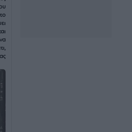
ου
το
ει
αι
να
ι,
ας