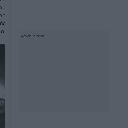
ού
on
ής
α,