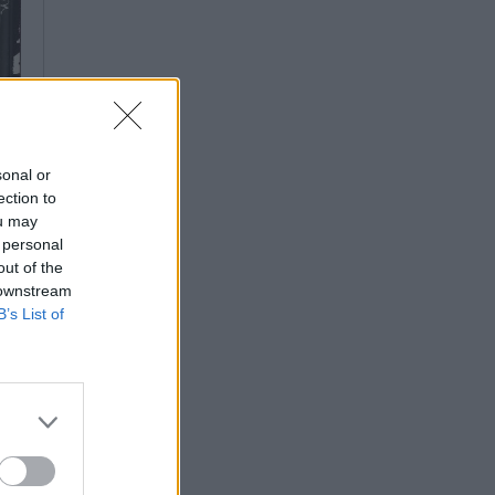
sonal or
ection to
ou may
 personal
out of the
 downstream
B’s List of
ς,
ία
αι
ου
αι