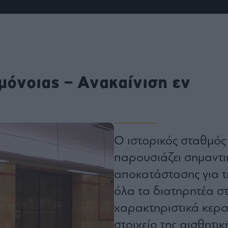
ου
r
ail,
s and
μόνοιας – Ανακαίνιση εν
n opt
te is
CHA
acy
rvice
Ο ιστορικός σταθμός
παρουσιάζει σημαντικ
αποκατάστασης για τ
όλα τα διατηρητέα στ
χαρακτηριστικά κερα
στοιχείο της αισθητικ