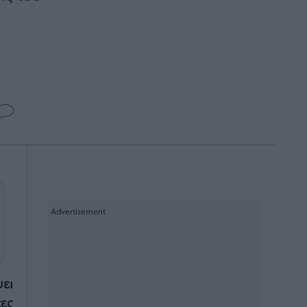
ει
ες