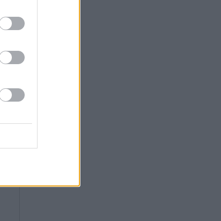
ος
ην