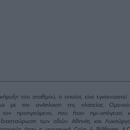
κήρυξη του σταθμού, ο οποίος είχε εγκαινιαστεί 
λα με την ανάπλαση της πλατείας Ομονοία
ς τον προηγούμενο, που ήταν ημι-υπόγειος κ
 διασταύρωση των οδών Αθηνάς και Λυκούργο
ταιρεία ήταν η γερμανική Grün & Billfinger A.G