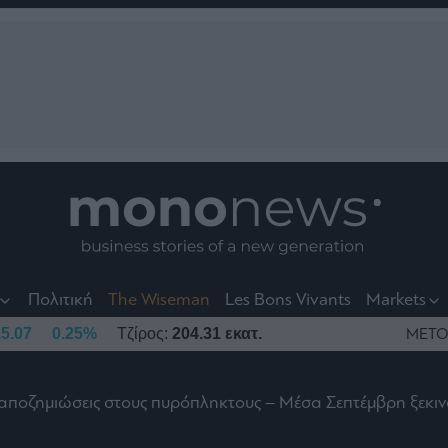
nt
t
t
Πολιτική
The Wiseman
Les Bons Vivants
Markets
5.07
0.25%
Τζίρος:
204.31 εκατ.
ΜΕΤΟ
 αποζημιώσεις στους πυρόπληκτους – Μέσα Σεπτέμβρη ξεκιν
το