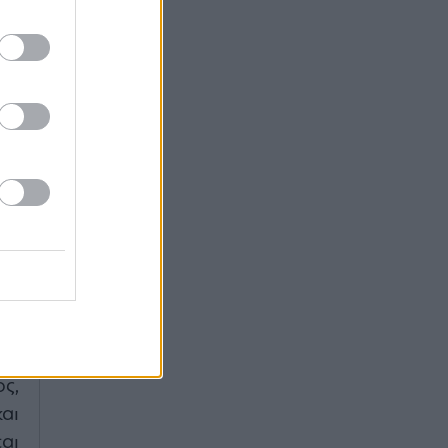
ία
τ.
ων
ης
ν.
ου
ής
με
α,
ων
ς,
αι
αι