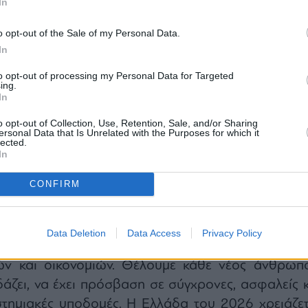
In
o opt-out of the Sale of my Personal Data.
In
ιδείας, Θρησκευμάτων και Αθλητισμού, Σοφ
to opt-out of processing my Personal Data for Targeted
ing.
ε: «Με τη νέα, χρηματοδότηση των 115,85 εκα
In
ενδύουμε στην ασφαλή διατήρηση και λειτουργία τ
o opt-out of Collection, Use, Retention, Sale, and/or Sharing
ντας με τον τρόπο αυτό έμπρακτα την βελτίωση τ
ersonal Data that Is Unrelated with the Purposes for which it
lected.
 χιλιάδων φοιτητών, διδασκόντων και εργαζομένω
In
μως, επενδύουμε στην ποιότητα του δημόσι
CONFIRM
ς χώρου γνώσης, κοινωνικής κινητικότητας, εθνικ
φερειακής ανάπτυξης. Ιδιαίτερα σήμερα, επιλέγου
κόμη περισσότερο τα περιφερειακά μας Ιδρύματ
Data Deletion
Data Access
Privacy Policy
 τον καθοριστικό τους ρόλο στην ανάπτυξη τ
ών και οικονομιών. Θέλουμε κάθε νέος άνθρωπο
άζει, να έχει πρόσβαση σε σύγχρονες, ασφαλείς κ
στημιακές υποδομές. Η Ελλάδα του 2026 χρειάζετ