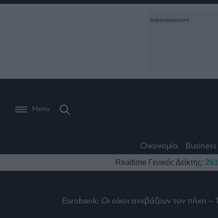
Ειδήσεις
Creative Conte
Οικονομία
The
Μετοχές
Branded Conten
Wiseman
Les
Business
Αγορές
Reports &
Bons
Room
Branded Conten
Vivants
301
Calendar
Τράπεζες
Trader's
book
Auto
My
Monocle Media
Menu
Ναυτιλία
Story
Lab
Buy-
Life
Hold-
Real
&
Media
Sell
Estate
Style
Οικονομία
Business
Winners
The
Ενέργεια
Realtime Γενικός Δείκτης:
261
Υγεία
Mononews100
&
Value
Losers
Investor
Πολιτική
Architecture
&
Επι-
Crypto
Design
Eurobank: Οι οίκοι ανεβάζουν τον πήχη – 
Πολιτισμός
θετικά
Χρηματιστηριακές
Εγγραφείτε σ