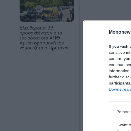
Ελεύθεροι οι 39
Mononew
προσαχθέντες για τα
επεισόδια στο ΑΠΘ –
Άμεση εφαρμογή του
If you wish 
νόμου ζητά ο Πρύτανης
sensitive in
confirm you
continue se
information 
further disc
participants
Downstream 
Persona
I want t