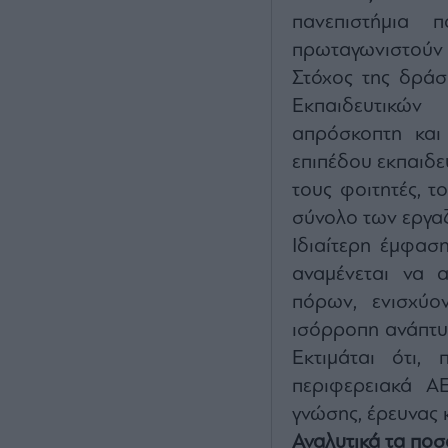
πανεπιστήμια π
πρωταγωνιστούν δ
Στόχος της δράσ
Εκπαιδευτικών
απρόσκοπτη και
επιπέδου εκπαιδε
τους φοιτητές, τ
σύνολο των εργα
Ιδιαίτερη έμφαση
αναμένεται να 
πόρων, ενισχύο
ισόρροπη ανάπτυ
Εκτιμάται ότι,
περιφερειακά Α
γνώσης, έρευνας 
Αναλυτικά τα ποσ