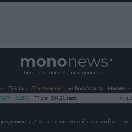
nt
t
t
Πολιτική
The Wiseman
Les Bons Vivants
Markets
5.07
0.25%
Τζίρος:
204.31 εκατ.
ΜΕΤΟ
Τιμές στόχοι έως 5,40 ευρώ και ανάπτυξη από το εξωτερικό
το