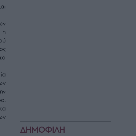
αι
ων
 η
ού
ος
το
ία
ων
ην
α.
τα
ων
ΔΗΜΟΦΙΛΗ