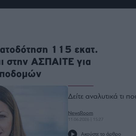
ου
r
ail,
s and
ματοδότηση 115 εκατ.
n opt
te is
CHA
ι στην ΑΣΠΑΙΤΕ για
acy
rvice
υποδομών
Δείτε αναλυτικά τι π
NewsRoom
11.06.2026 | 15:27
Ακούστε το άρθρο