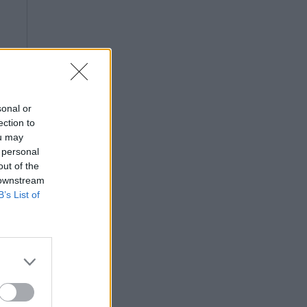
sonal or
ection to
ou may
 personal
out of the
 downstream
B’s List of