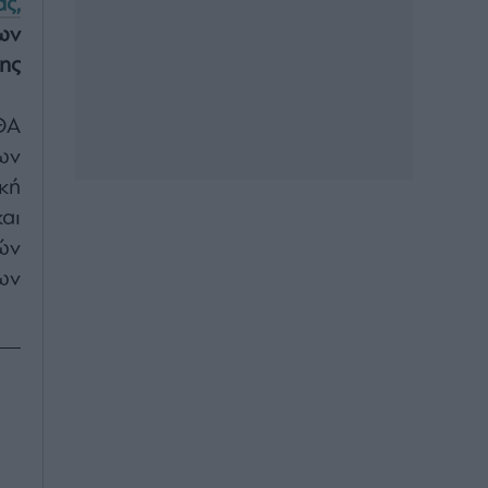
ς,
ων
ης
ΘΑ
ων
κή
αι
ών
ων