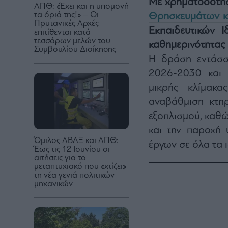
Με χρηματοδότησ
ΑΠΘ: «Έχει και η υπομονή
τα όριά της!» – Οι
Θρησκευμάτων κ
Πρυτανικές Αρχές
Εκπαιδευτικών 
επιτίθενται κατά
τεσσάρων μελών του
καθημερινότητας 
Συμβουλίου Διοίκησης
Η δράση εντάσσ
2026-2030 και
μικρής κλίμακα
αναβάθμιση κτη
εξοπλισμού, καθώ
και την παροχή 
Όμιλος ΑΒΑΞ και ΑΠΘ:
έργων σε όλα τα 
Έως τις 12 Ιουνίου οι
αιτήσεις για το
μεταπτυχιακό που «χτίζει»
τη νέα γενιά πολιτικών
μηχανικών