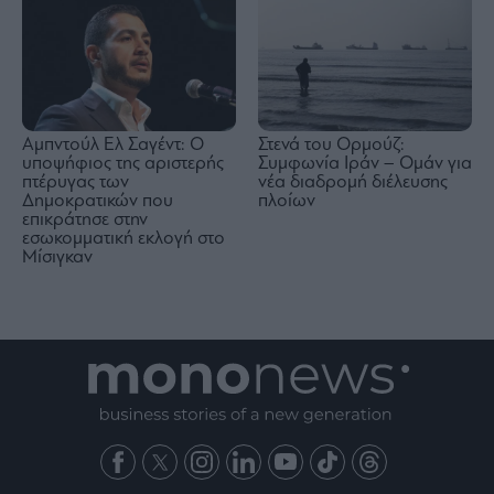
Αμπντούλ Ελ Σαγέντ: Ο
Στενά του Ορμούζ:
υποψήφιος της αριστερής
Συμφωνία Ιράν – Ομάν για
πτέρυγας των
νέα διαδρομή διέλευσης
Δημοκρατικών που
πλοίων
επικράτησε στην
εσωκομματική εκλογή στο
Μίσιγκαν