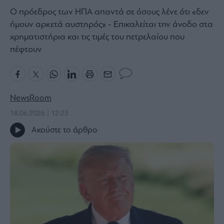
O πρόεδρος των ΗΠΑ απαντά σε όσους λένε ότι «δεν
Bloomberg
ήμουν αρκετά αυστηρός» - Επικαλείται την άνοδο στα
Financial
χρηματιστήρια και τις τιμές του πετρελαίου που
Times
πέφτουν
The
Wiseman
NewsRoom
Room
18.06.2026 | 12:23
301
Ακούστε το άρθρο
My
Story
Media
Winners
&
Losers
Επι-
θετικά