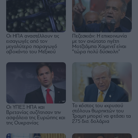
Οι ΗΠΑ αναστέλλουν τις
Πεζεσκιάν: Η επικοινωνία
εισαγωγές από τον
με τον ανώτατο ηγέτη
μεγαλύτερο παραγωγό
Μοτζτάμπα Χαμενεΐ είναι
αβοκάντο του Μεξικού
“τώρα πολύ δύσκολη”
Το κόστος του «χρυσού
Οι ΥΠΕΞ ΗΠΑ και
στόλου» θωρηκτών του
Βρετανίας συζήτησαν την
Τραμπ μπορεί να φτάσει τα
ασφάλεια της Ευρώπης και
275 δισ. δολάρια
της Ουκρανίας