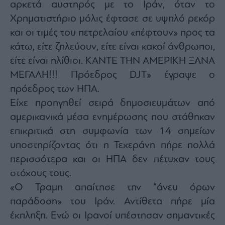
Monocle
αρκετά αυστηρός με το Ιράν, όταν το
Media
Χρηματιστήριο μόλις έφτασε σε υψηλό ρεκόρ
Lab
και οι τιμές του πετρελαίου «πέφτουν» προς τα
κάτω, είτε ζηλεύουν, είτε είναι κακοί άνθρωποι,
είτε είναι ηλίθιοι. ΚΑΝΤΕ ΤΗΝ ΑΜΕΡΙΚΗ ΞΑΝΑ
Mononews100
ΜΕΓΑΛΗ!!! Πρόεδρος DJT» έγραψε ο
πρόεδρος των ΗΠΑ.
Είχε προηγηθεί σειρά δημοσιευμάτων από
Εγγραφείτε
αμερικανικά μέσα ενημέρωσης που στάθηκαν
στο
Newsletter
επικριτικά στη συμφωνία των 14 σημείων
του
υποστηρίζοντας ότι η Τεχεράνη πήρε πολλά
mononews.gr
περισσότερα και οι ΗΠΑ δεν πέτυχαν τους
στόχους τους.
«Ο Τραμπ απαίτησε την “άνευ όρων
παράδοση» του Ιράν. Αντίθετα πήρε μία
By
submitting
your
έκπληξη. Ενώ οι Ιρανοί υπέστησαν σημαντικές
email,
you