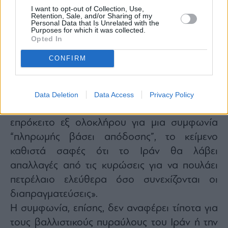
Για παράδειγμα «καλεί μόνο το Ιράν να ανοίξει
I want to opt-out of Collection, Use,
Retention, Sale, and/or Sharing of my
το στενό χωρίς περιορισμούς για 60 ημέρες,
Personal Data that Is Unrelated with the
Purposes for which it was collected.
αφήνοντας ανοιχτό το ενδεχόμενο διοδίων
Opted In
μετά από αυτό», παράλληλα «απαιτεί επίσης
CONFIRM
ένα σχέδιο για τη δημιουργία ενός ταμείου
300 δισεκατομμυρίων δολαρίων για την
ανοικοδόμηση του Ιράν» ενώ «παρά τους
Data Deletion
Data Access
Privacy Policy
ισχυρισμούς της αμερικανικής κυβέρνησης ότι
επρόκειτο εξ ολοκλήρου για μια συμφωνία
“πληρωμής βάσει απόδοσης”, το κείμενο
καθιστά σαφές ότι το Ιράν θα λάβει
απαλλαγές από τις κυρώσεις για να πουλάει
πετρέλαιο ελεύθερα όσο συνεχίζονται οι
διαπραγματεύσεις».
Η συμφωνία, επίσης, δεν αναφέρει τίποτα για
τους βαλλιστικούς πυραύλους του Ιράν ή την