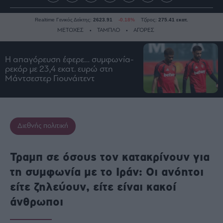
Realtime Γενικός Δείκτης:
2623.91
-0.18%
Τζίρος:
275.41 εκατ.
ΜΕΤΟΧΕΣ
ΤΑΜΠΛΟ
ΑΓΟΡΕΣ
Η απαγόρευση έφερε… συμφωνία-
Ειδήσεις
ρεκόρ με 23,4 εκατ. ευρώ στη
Μάντσεστερ Γιουνάιτεντ
Οικονομία
Business
Τράπεζες
Ναυτιλία
Διεθνής πολιτική
Real
Estate
Τραμπ σε όσους τον κατακρίνουν για
Ενέργεια
τη συμφωνία με το Ιράν: Οι ανόητοι
Πολιτική
είτε ζηλεύουν, είτε είναι κακοί
Πολιτισμός
άνθρωποι
Κοινωνία
Law