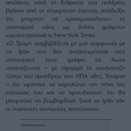
απώλειες κατά τη διάρκεια του πολέμου,
agree
to
βγήκαν από τη σύγκρουση έχοντας αποδείξει
our
Terms
and
ότι μπορούν να χρησιμοποιήσουν το
Privacy
Notice.
οικονομικό χάος ως όπλο» γράφουν
You
can
χαρακτηριστικά οι New York Times.
opt
out
at
«Ο Τραμπ συμβιβάζεται με μια συμφωνία με
any
time.
το Ιράν που δεν ανταποκρίνεται στις
This
site
υποσχέσεις του» γράφει το Axios
is
protected
by
σχολιάζοντας – με αφορμή τη συνέντευξη
reCAPTCHA
and
τύπου του προέδρου των ΗΠΑ χθες, Τετάρτη
the
Google
– ότι «φάνηκε να χαμηλώνει τον πήχη της
Privacy
Policy
and
επιτυχίας του και να προειδοποιεί ότι θα
Terms
of
μπορούσε να βομβαρδίσει ξανά το Ιράν εάν
Service
apply.
οι πυρηνικές συνομιλίες αποτύχουν».
ότητα
ι
ίες