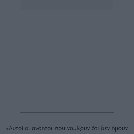
Buy-
Hold-
Sell
The
Value
Investor
Crypto
Χρηματιστηριακές
Ανακοινώσεις
Creative
Content
Branded
Content
Reports
&
Branded
Content
Calendar
«Αυτοί οι ανόητοι, που νομίζουν ότι δεν ήμουν