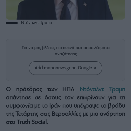
Rumors
ESG
Today
Ντόναλντ Τραμπ
Mononews2030
Άρθρα
Συνεντεύξεις
Για να μας βλέπεις πιο συχνά στα αποτελέσματα
αναζήτησης
Add mononews.gr on Google
Les
Bons
Ο πρόεδρος των ΗΠΑ
Ντόναλντ Τραμπ
Vivants
απάντησε σε όσους τον επικρίνουν για τη
Auto
συμφωνία με το Ιράν που υπέγραψε το βράδυ
Life
της Τετάρτης στις Βερσαλλίες με μια ανάρτηση
&
Style
στο Truth Social.
Υγεία