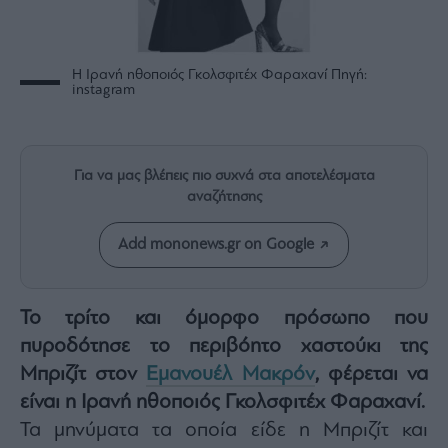
Rumors
ESG
Today
Η Ιρανή ηθοποιός Γκολσφιτέχ Φαραχανί Πηγή:
Mononews2030
instagram
Άρθρα
Συνεντεύξεις
Για να μας βλέπεις πιο συχνά στα αποτελέσματα
αναζήτησης
Add mononews.gr on Google
Les
Bons
Vivants
Το τρίτο και όμορφο πρόσωπο που
Auto
πυροδότησε το περιβόητο χαστούκι της
Μπριζίτ στον
Εμανουέλ Μακρόν
, φέρεται να
Life
&
είναι η Ιρανή ηθοποιός Γκολσφιτέχ Φαραχανί.
Style
Τα μηνύματα τα οποία είδε η Μπριζίτ και
Υγεία