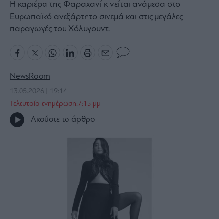
Η καριέρα της Φαραχανί κινείται ανάμεσα στο
Bloomberg
Ευρωπαϊκό ανεξάρτητο σινεμά και στις μεγάλες
Financial
παραγωγές του Χόλυγουντ.
Times
NewsRoom
The
13.05.2026 | 19:14
Wiseman
Τελευταία ενημέρωση:7:15 μμ
Room
301
Ακούστε το άρθρο
My
Story
Media
Winners
&
Losers
Επι-
θετικά