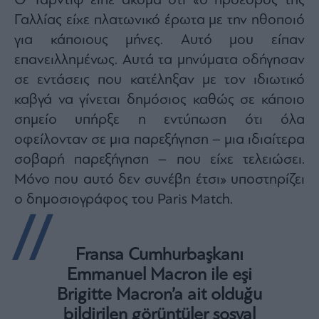
Ο Ταρντίφ είπε ακόμα ότι «ο πρόεδρος της
Monocle
Media
Γαλλίας είχε πλατωνικό έρωτα με την ηθοποιό
Lab
για κάποιους μήνες. Αυτό μου είπαν
επανειλλημένως. Αυτά τα μηνύματα οδήγησαν
σε εντάσεις που κατέληξαν με τον ιδιωτικό
Mononews100
καβγά να γίνεται δημόσιος καθώς σε κάποιο
σημείο υπήρξε η εντύπωση ότι όλα
οφείλονταν σε μια παρεξήγηση – μια ιδιαίτερα
Εγγραφείτε
σοβαρή παρεξήγηση – που είχε τελειώσει.
στο
Μόνο που αυτό δεν συνέβη έτσι» υποστηρίζει
Newsletter
του
ο δημοσιογράφος του Paris Match.
mononews.gr
Fransa Cumhurbaşkanı
Emmanuel Macron ile eşi
By
Brigitte Macron’a ait olduğu
submitting
your
email,
bildirilen görüntüler sosyal
you