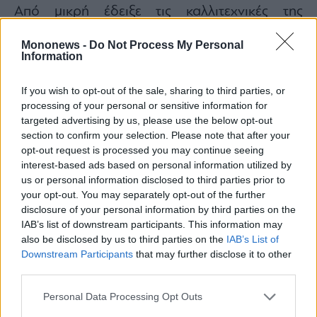
Από μικρή έδειξε τις καλλιτεχνικές της
ανησυχίες καθώς σε ηλικία μόλις 5 ετών
Mononews -
Do Not Process My Personal
ασχολήθηκε με το πιάνο. Σύντομα, το
Information
ενδιαφέρον της στράφηκε στην υποκριτική και
στην εφηβεία είχε ήδη αποκτήσει μεγάλη
If you wish to opt-out of the sale, sharing to third parties, or
processing of your personal or sensitive information for
εμπειρία στην υποκριτική.
targeted advertising by us, please use the below opt-out
Τι σημαίνει το όνομά της
section to confirm your selection. Please note that after your
opt-out request is processed you may continue seeing
Το όνομα Γκολσιφτέ επινοήθηκε από τον
interest-based ads based on personal information utilized by
us or personal information disclosed to third parties prior to
πατέρα της και σημαίνει «λουλούδι που
your opt-out. You may separately opt-out of the further
αγαπάει», ενώ το νόμιμο όνομά της είναι
disclosure of your personal information by third parties on the
Ραχαβαρντ και σημαίνει «δώρο του δρόμου».
IAB’s list of downstream participants. This information may
also be disclosed by us to third parties on the
IAB’s List of
Η πρώτη μεγάλη επιτυχία
Downstream Participants
that may further disclose it to other
third parties.
Η πρώτη μεγάλη επιτυχία της ηθοποιού
καταγράφηκε στο βιογραφικό της το 1998
Personal Data Processing Opt Outs