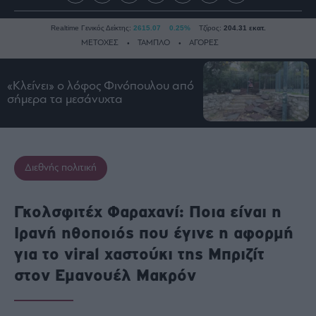
Realtime Γενικός Δείκτης:
2615.07
0.25%
Τζίρος:
204.31 εκατ.
ΜΕΤΟΧΕΣ
ΤΑΜΠΛΟ
ΑΓΟΡΕΣ
«Κλείνει» ο λόφος Φινόπουλου από
Ειδήσεις
σήμερα τα μεσάνυχτα
Οικονομία
Business
Τράπεζες
Διεθνής πολιτική
Ναυτιλία
Real
Γκολσφιτέχ Φαραχανί: Ποια είναι η
Estate
Ιρανή ηθοποιός που έγινε η αφορμή
Ενέργεια
για το viral χαστούκι της Μπριζίτ
Πολιτική
στον Εμανουέλ Μακρόν
Πολιτισμός
Κοινωνία
Law