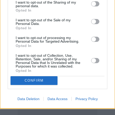
όταν ήταν σε ηλικία 14 χρόνων. Τότε
I want to opt-out of the Sharing of my
personal data.
επιλέχθηκε να κρατήσει τον πρωταγωνιστικό
Opted In
ρόλο στο ιρανικό ρομαντικό δράμα «The Pear
I want to opt-out of the Sale of my
Tree». Η ταινία έλαβε εξαιρετικές κριτικές, όχι
Personal Data.
Opted In
μόνο στο Ιράν αλλά παγκοσμίως κάνοντας την
Γκολσφιτέχ Φαραχανί αναγνωρίσιμη και
I want to opt-out of processing my
Personal Data for Targeted Advertising.
δίνοντας μια εξαιρετική ώθηση στην καριέρα
Opted In
της αφού ακολούθησαν πρωταγωνιστικοί
I want to opt-out of Collection, Use,
ρόλοι σε πολλές ταινίες όπως: «Two Angels»,
Retention, Sale, and/or Sharing of my
Personal Data that Is Unrelated with the
«The Fish Fall in Love» και «The Music Man».
Purposes for which it was collected.
Opted In
CONFIRM
Data Deletion
Data Access
Privacy Policy