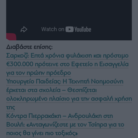
Διαβάστε επίσης:
Σαρκοζί: Επτά χρόνια φυλάκιση και πρόστιμο
€300.000 πρότεινε στο Εφετείο η Εισαγγελία
για τον πρώην πρόεδρο
Υπουργείο Παιδείας: Η Τεχνητή Νοημοσύνη
έρχεται στα σχολεία – Θεσπίζεται
ολοκληρωμένο πλαίσιο για την ασφαλή χρήση
της
Κόντρα Πιερρακάκη – Ανδρουλάκη στη
Βουλή: «Ανταγωνίζεστε με τον Τσίπρα για το
ποιος θα γίνει πιο τοξικός»