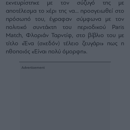
εκνευρίστηκε με τον σύζυγό της με
Architecture
αποτέλεσμα το χέρι της να… προσγειωθεί στο
&
Design
πρόσωπό του, έγραφαν σύμφωνα με τον
Fashion
πολιτικό συντάκτη του περιοδικού Paris
&
Match, Φλοριάν Ταρντίφ, στο βίβλιο του με
Art
τίτλο «Ένα (σχεδόν) τέλειο ζευγάρι» πως η
Watches
ηθοποιός «Είναι πολύ όμορφη».
Yachts
Table
For
Two
Μετοχές
Αγορές
Trader's
book