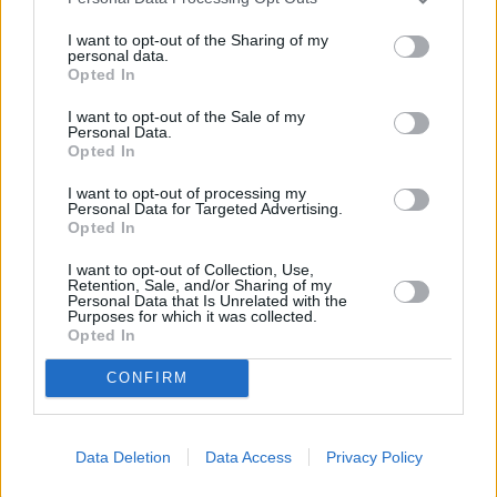
τις παράνομες διεκδικήσεις της Τουρκίας στο
Αιγαίο. Μετά τη σαφή αποδοκιμασία από τον
I want to opt-out of the Sharing of my
personal data.
υπουργό Εξωτερικών, ο πρωθυπουργός
Opted In
οφείλει να απομακρύνει τον κ. Μακάριο
I want to opt-out of the Sale of my
Λαζαρίδη από τη θέση του κοινοβουλευτικού
Personal Data.
Opted In
εκπροσώπου του κόμματός του. Εκτός,
φυσικά, αν συμφωνεί με εκείνον» ανέφερε
I want to opt-out of processing my
Personal Data for Targeted Advertising.
σχετικά το ΠΑΣΟΚ.
Opted In
Διαβάστε επίσης
I want to opt-out of Collection, Use,
Δημοσκόπηση GPO: Πτώση για τα
Retention, Sale, and/or Sharing of my
Personal Data that Is Unrelated with the
περισσότερα κόμματα – Στην πρόθεση ψήφου
Purposes for which it was collected.
Opted In
η ΝΔ συγκεντρώνει 24,5%
Γεραπετρίτης: Πολιτική και ανθρωπιστική
CONFIRM
αναγκαιότητα η ειρήνη στη Μέση Ανατολή
Data Deletion
Data Access
Privacy Policy