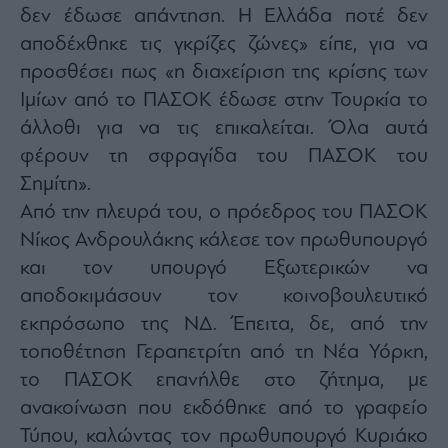
δεν έδωσε απάντηση. Η Ελλάδα ποτέ δεν
ας
οι
αποδέχθηκε τις γκρίζες ζώνες» είπε, για να
ήσης
προσθέσει πως «η διαχείριση της κρίσης των
Ιμίων από το ΠΑΣΟΚ έδωσε στην Τουρκία το
4
news.gr
άλλοθι για να τις επικαλείται. Όλα αυτά
ghts
rved
φέρουν τη σφραγίδα του ΠΑΣΟΚ του
Σημίτη».
Από την πλευρά του, ο πρόεδρος του ΠΑΣΟΚ
Νίκος Ανδρουλάκης κάλεσε τον πρωθυπουργό
και τον υπουργό Εξωτερικών να
αποδοκιμάσουν τον κοινοβουλευτικό
εκπρόσωπο της ΝΔ. Έπειτα, δε, από την
τοποθέτηση Γεραπετρίτη από τη Νέα Υόρκη,
το ΠΑΣΟΚ επανήλθε στο ζήτημα, με
ανακοίνωση που εκδόθηκε από το γραφείο
Τύπου, καλώντας τον πρωθυπουργό Κυριάκο