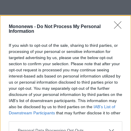
Mononews -
Do Not Process My Personal
Information
If you wish to opt-out of the sale, sharing to third parties, or
processing of your personal or sensitive information for
targeted advertising by us, please use the below opt-out
section to confirm your selection. Please note that after your
opt-out request is processed you may continue seeing
interest-based ads based on personal information utilized by
us or personal information disclosed to third parties prior to
your opt-out. You may separately opt-out of the further
disclosure of your personal information by third parties on the
«Οι διχαστικές και εθνικά επικίνδυνες
IAB’s list of downstream participants. This information may
also be disclosed by us to third parties on the
IAB’s List of
δηλώσεις του κ. Μακάριου Λαζαριδη σήμερα
Downstream Participants
that may further disclose it to other
στη Βουλή αναπαράγουν όχι μόνο ακροδεξιά
third parties.
ρητορική αλλά την ίδια την προπαγάνδα και
Personal Data Processing Opt Outs