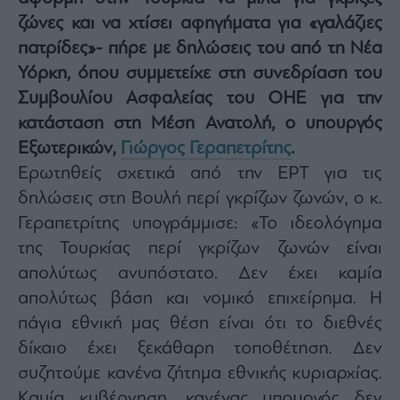
Architecture
ζώνες και να χτίσει αφηγήματα για «γαλάζιες
&
πατρίδες»- πήρε με δηλώσεις του από τη Νέα
Design
Υόρκη, όπου συμμετείχε στη συνεδρίαση του
Fashion
&
Συμβουλίου Ασφαλείας του ΟΗΕ για την
Art
κατάσταση στη Μέση Ανατολή, ο υπουργός
Watches
Εξωτερικών,
Γιώργος Γεραπετρίτης
.
Yachts
Ερωτηθείς σχετικά από την ΕΡΤ για τις
Table
δηλώσεις στη Βουλή περί γκρίζων ζωνών, ο κ.
For
Γεραπετρίτης υπογράμμισε: «Το ιδεολόγημα
Two
της Τουρκίας περί γκρίζων ζωνών είναι
απολύτως ανυπόστατο. Δεν έχει καμία
απολύτως βάση και νομικό επιχείρημα. Η
Μετοχές
πάγια εθνική μας θέση είναι ότι το διεθνές
Αγορές
δίκαιο έχει ξεκάθαρη τοποθέτηση. Δεν
Trader's
συζητούμε κανένα ζήτημα εθνικής κυριαρχίας.
book
Καμία κυβέρνηση, κανένας υπουργός δεν