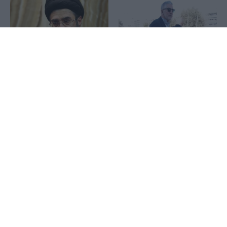
1x
Μοτζτάμπα Χαμενεΐ:
Υποκλοπές: Στο αρχείο για
Ανησυχία στην Τεχεράνη
τρίτη φορά η υπόθεση με
για την υγεία του – «Σε
απόφαση του Εισαγγελέα
λίγες μέρες ίσως έρθει το
Ευ. Μπακέλα
τέλος», γράφουν ιρανικά
ΜΜΕ
Νίκος Χαρδαλιάς: Με
Ερυθρά Θάλασσα: Τάνκερ
ισχυρά χρηματοδοτικά
στρέφονται σε Αίγυπτο και
εργαλεία στηρίζουμε τις
Σουέζ για να αποφύγουν
επιχειρήσεις της Αττικής
τους Χούθι