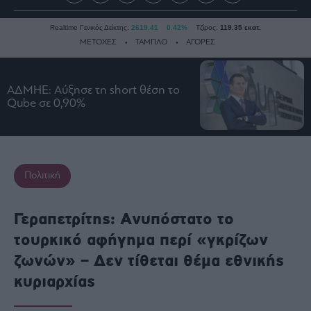
Realtime Γενικός Δείκτης:
2619.41
0.42%
Τζίρος:
119.35 εκατ.
ΜΕΤΟΧΕΣ
ΤΑΜΠΛΟ
ΑΓΟΡΕΣ
ΑΔΜΗΕ: Αύξησε τη short θέση το
Ειδήσεις
Qube σε 0,90%
Οικονομία
Business
Τράπεζες
Ναυτιλία
Πολιτική
Real
Estate
Γεραπετρίτης: Ανυπόστατο το
Ενέργεια
τουρκικό αφήγημα περί «γκρίζων
Πολιτική
ζωνών» – Δεν τίθεται θέμα εθνικής
Πολιτισμός
κυριαρχίας
Κοινωνία
Law