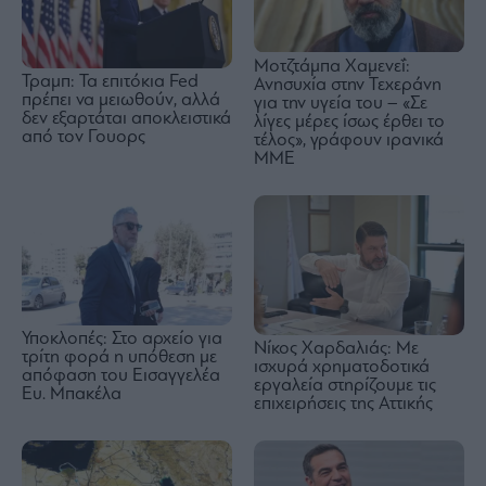
Μοτζτάμπα Χαμενεΐ:
Τραμπ: Τα επιτόκια Fed
Ανησυχία στην Τεχεράνη
πρέπει να μειωθούν, αλλά
για την υγεία του – «Σε
δεν εξαρτάται αποκλειστικά
λίγες μέρες ίσως έρθει το
από τον Γουορς
τέλος», γράφουν ιρανικά
ΜΜΕ
Υποκλοπές: Στο αρχείο για
Νίκος Χαρδαλιάς: Με
τρίτη φορά η υπόθεση με
ισχυρά χρηματοδοτικά
απόφαση του Εισαγγελέα
εργαλεία στηρίζουμε τις
Ευ. Μπακέλα
επιχειρήσεις της Αττικής