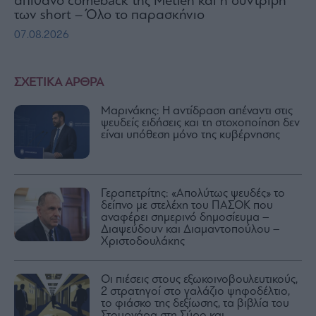
απίθανο comeback της Μetlen και η συντριβή
των short – Όλο το παρασκήνιο
07.08.2026
ΣΧΕΤΙΚΑ ΑΡΘΡΑ
Μαρινάκης: Η αντίδραση απέναντι στις
ψευδείς ειδήσεις και τη στοχοποίηση δεν
είναι υπόθεση μόνο της κυβέρνησης
Γεραπετρίτης: «Απολύτως ψευδές» το
δείπνο με στελέχη του ΠΑΣΟΚ που
αναφέρει σημερινό δημοσίευμα –
Διαψεύδουν και Διαμαντοπούλου –
Χριστοδουλάκης
Οι πιέσεις στους εξωκοινοβουλευτικούς,
2 στρατηγοί στο γαλάζιο ψηφοδέλτιο,
το φιάσκο της δεξίωσης, τα βιβλία του
Στουρνάρα στη Σύρο και