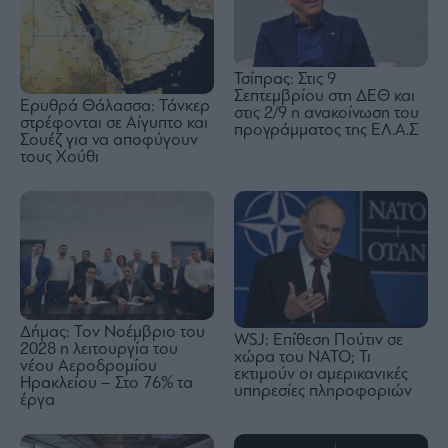
Τσίπρας: Στις 9
Σεπτεμβρίου στη ΔΕΘ και
Ερυθρά Θάλασσα: Τάνκερ
στις 2/9 η ανακοίνωση του
στρέφονται σε Αίγυπτο και
προγράμματος της ΕΛ.Α.Σ
Σουέζ για να αποφύγουν
τους Χούθι
Δήμας: Τον Νοέμβριο του
WSJ: Eπίθεση Πούτιν σε
2028 η λειτουργία του
χώρα του ΝΑΤΟ; Τι
νέου Αεροδρομίου
εκτιμούν οι αμερικανικές
Ηρακλείου – Στο 76% τα
υπηρεσίες πληροφοριών
έργα