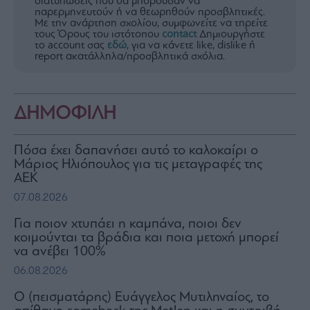
διατυπώσεις που θα μπορούσαν να
παρερμηνευτούν ή να θεωρηθούν προσβλητικές.
Με την ανάρτηση σχολίου, συμφωνείτε να τηρείτε
τους Όρους του ιστότοπου
contact
Δημιουργήστε
το account σας
εδώ
, για να κάνετε like, dislike ή
report ακατάλληλα/προσβλητικά σχόλια.
ΔΗΜΟΦΙΛΗ
Πόσα έχει δαπανήσει αυτό το καλοκαίρι ο
Μάριος Ηλιόπουλος για τις μεταγραφές της
ΑΕΚ
07.08.2026
Για ποιον χτυπάει η καμπάνα, ποιοι δεν
κοιμούνται τα βράδια και ποια μετοχή μπορεί
να ανέβει 100%
06.08.2026
Ο (πεισματάρης) Ευάγγελος Μυτιληναίος, το