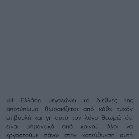
Monocle
Media
Lab
Mononews100
Εγγραφείτε
στο
Newsletter
του
mononews.gr
«Η Ελλάδα μεγαλώνει το διεθνές της
αποτύπωμα, θωρακίζεται από κάθε τυχόν
επιβουλή και γι’ αυτό τον λόγο θεωρώ ότι
By
είναι σημαντικό από κοινού όλοι να
submitting
your
εργαστούμε πάνω στην κατεύθυνση αυτή
email,
you