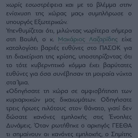
agree
χωρίς εσωστρέφεια και με το βλέμμα στην
to
our
ενίσχυση της χώρας μας» συμπλήρωσε ο
Terms
and
υπουργός Εξωτερικών.
Privacy
Notice.
You
Υπενθυμίζεται ότι, μιλώντας νωρίτερα σήμερα
can
opt
στη Βουλή, ο κ.
Μακάριος Λαζαρίδης
είχε
out
at
καταλογίσει βαριές ευθύνες στο ΠΑΣΟΚ για
any
time.
This
τη διαχείριση της κρίσης, υποστηρίζοντας ότι
site
is
το τότε κυβερνητικό κόμμα έχει βαρύτατες
protected
by
ευθύνες για όσα συνέβησαν τη μοιραία νύχτα
reCAPTCHA
and
the
στα Ίμια.
Google
Privacy
«Οδηγήσατε τη χώρα σε αμφισβήτηση των
Policy
and
κυριαρχικών μας δικαιωμάτων. Οδηγήσατε
Terms
of
Service
τρεις ήρωες πιλότους στον θάνατο, γιατί δεν
apply.
δώσατε κανόνες εμπλοκής στις Ένοπλες
Δυνάμεις. Όταν ρωτήθηκε ο αρχηγός ΓΕΕΘΑ
ότητα
ι
τι σημαίνουν οι κανόνες εμπλοκής, ο Σημίτης
ίες