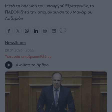
Μετά τη δήλωση του υπουργού Εξωτερικών, το
Bloomberg
ΠΑΣΟΚ ζητά την απομάκρυνση του Μακάριου
Financial
Λαζαρίδη
Times
The
NewsRoom
Wiseman
28.01.2026 | 20:55
Room
Τελευταία ενημέρωση:9:26 μμ
301
Ακούστε το άρθρο
My
Story
Media
Winners
&
Losers
Επι-
θετικά