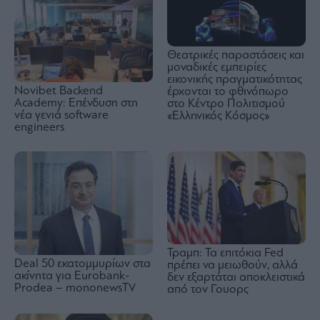
Θεατρικές παραστάσεις και
μοναδικές εμπειρίες
εικονικής πραγματικότητας
Novibet Backend
έρχονται το φθινόπωρο
Academy: Επένδυση στη
στο Κέντρο Πολιτισμού
νέα γενιά software
«Ελληνικός Κόσμος»
engineers
Τραμπ: Τα επιτόκια Fed
Deal 50 εκατομμυρίων στα
πρέπει να μειωθούν, αλλά
ακίνητα για Eurobank-
δεν εξαρτάται αποκλειστικά
Prodea – mononewsTV
από τον Γουορς