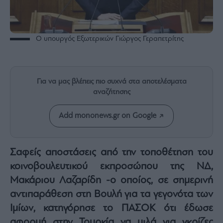
Rumors
ESG
Today
Ο υπουργός Εξωτερικών Γιώργος Γεραπετρίτης
Mononews2030
Άρθρα
Συνεντεύξεις
Για να μας βλέπεις πιο συχνά στα αποτελέσματα
αναζήτησης
Add mononews.gr on Google
Les
Bons
Σαφείς αποστάσεις από την τοποθέτηση του
Vivants
κοινοβουλευτικού εκπροσώπου της ΝΔ,
Auto
Μακάριου Λαζαρίδη -ο οποίος, σε σημερινή
Life
αντιπαράθεση στη Βουλή για τα γεγονότα των
&
Style
Ιμίων, κατηγόρησε το ΠΑΣΟΚ ότι έδωσε
Υγεία
αφορμή στην Τουρκία να μιλά για γκρίζες