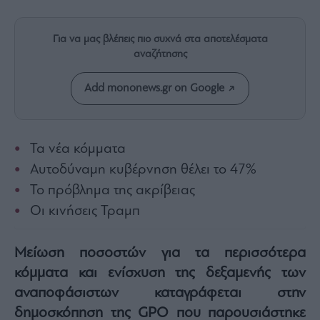
Rumors
ESG
Για να μας βλέπεις πιο συχνά στα αποτελέσματα
Today
αναζήτησης
Mononews2030
Άρθρα
Add mononews.gr on Google
Συνεντεύξεις
Τα νέα κόμματα
Αυτοδύναμη κυβέρνηση θέλει το 47%
Το πρόβλημα της ακρίβειας
Les
Οι κινήσεις Τραμπ
Bons
Vivants
Auto
Μείωση ποσοστών για τα περισσότερα
Life
κόμματα και ενίσχυση της δεξαμενής των
&
αναποφάσιστων καταγράφεται στην
Style
δημοσκόπηση της GPO που παρουσιάστηκε
Υγεία