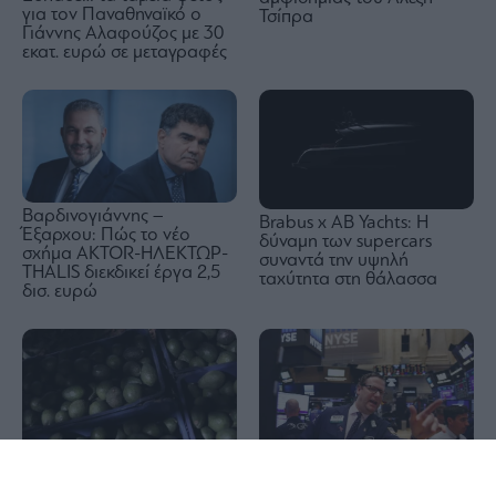
για τον Παναθηναϊκό ο
Τσίπρα
Γιάννης Αλαφούζος με 30
εκατ. ευρώ σε μεταγραφές
Βαρδινογιάννης –
Brabus x AB Yachts: Η
Έξαρχου: Πώς το νέο
δύναμη των supercars
σχήμα ΑKTOR-ΗΛΕΚΤΩΡ-
συναντά την υψηλή
THALIS διεκδικεί έργα 2,5
ταχύτητα στη θάλασσα
δισ. ευρώ
1x
Οι ΗΠΑ αναστέλλουν τις