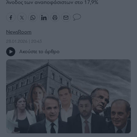
Άνοδος των αναποφάσιστων στο 17,9%
Bloomberg
Financial
Times
NewsRoom
28.01.2026 | 20:43
Ακούστε το άρθρο
The
Wiseman
Room
301
My
Story
Media
Winners
&
Losers
Επι-
θετικά