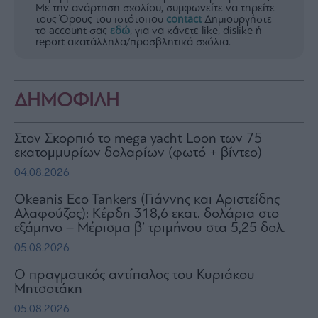
Με την ανάρτηση σχολίου, συμφωνείτε να τηρείτε
τους Όρους του ιστότοπου
contact
Δημιουργήστε
το account σας
εδώ
, για να κάνετε like, dislike ή
report ακατάλληλα/προσβλητικά σχόλια.
ΔΗΜΟΦΙΛΗ
Στον Σκορπιό το mega yacht Loon των 75
εκατομμυρίων δολαρίων (φωτό + βίντεο)
04.08.2026
Okeanis Eco Tankers (Γιάννης και Αριστείδης
Αλαφούζος): Κέρδη 318,6 εκατ. δολάρια στο
εξάμηνο – Μέρισμα β’ τριμήνου στα 5,25 δολ.
05.08.2026
Ο πραγματικός αντίπαλος του Κυριάκου
Μητσοτάκη
05.08.2026