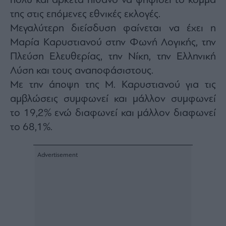
πολύ και αρκετά πιθανό να ψηφίσει το κόμμα
agree
to
της στις επόμενες εθνικές εκλογές.
our
Terms
Μεγαλύτερη διείσδυση φαίνεται να έχει η
and
Privacy
Μαρία Καρυστιανού στην Φωνή Λογικής, την
Notice.
You
can
Πλεύση Ελευθερίας, την Νίκη, την Ελληνική
opt
out
Λύση και τους αναποφάσιστους.
at
any
Με την άποψη της Μ. Καρυστιανού για τις
time.
This
site
αμβλώσεις συμφωνεί και μάλλον συμφωνεί
is
protected
το 19,2% ενώ διαφωνεί και μάλλον διαφωνεί
by
reCAPTCHA
το 68,1%.
and
the
Google
Privacy
Policy
and
Terms
of
Service
apply.
ότητα
ι
ίες