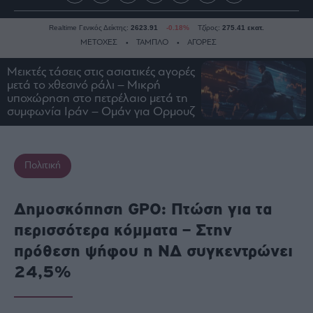
Realtime Γενικός Δείκτης:
2623.91
-0.18%
Τζίρος:
275.41 εκατ.
ΜΕΤΟΧΕΣ
ΤΑΜΠΛΟ
ΑΓΟΡΕΣ
Μεικτές τάσεις στις ασιατικές αγορές
μετά το χθεσινό ράλι – Mικρή
Ειδήσεις
υποχώρηση στο πετρέλαιο μετά τη
συμφωνία Ιράν – Ομάν για Ορμουζ
Οικονομία
Business
Τράπεζες
Πολιτική
Ναυτιλία
Real
Δημοσκόπηση GPO: Πτώση για τα
Estate
περισσότερα κόμματα – Στην
Ενέργεια
πρόθεση ψήφου η ΝΔ συγκεντρώνει
Πολιτική
24,5%
Πολιτισμός
Κοινωνία
Law