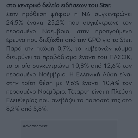
στο κεντρικό δελτίο ειδήσεων του Star.
Architecture
&
Στην πρόθεση ψήφου η ΝΔ συγκεντρώνει
Design
24,5% έναντι 25,2% που συγκέντρωνε τον
Fashion
περασμένο Νοέμβριο, στην προηγούμενη
&
Art
έρευνα που διεξήχθη από την GPO για τo Star.
Watches
Παρά την πτώση 0,7%, το κυβερνών κόμμα
Yachts
διευρύνει το προβάδισμα έναντι του ΠΑΣΟΚ,
το οποίο συγκεντρώνει 10,8% από 12,6% τον
Table
For
περασμένο Νοέμβριο. Η Ελληνική Λύση είναι
Two
στην τρίτη θέση με 9,6% έναντι 10,4% τον
περασμένο Νοέμβριο. Τέταρτη είναι η Πλεύση
Ελευθερίας που ανεβάζει τα ποσοστά της στο
Μετοχές
8,2% από 5,8%.
Αγορές
Trader's
book