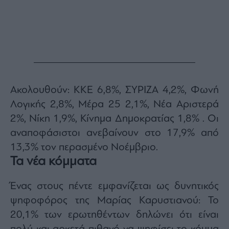
Monocle
Media
Lab
Mononews100
Ακολουθούν: ΚΚΕ 6,8%, ΣΥΡΙΖΑ 4,2%, Φωνή
Λογικής 2,8%, Μέρα 25 2,1%, Νέα Αριστερά
Εγγραφείτε
2%, Νίκη 1,9%, Κίνημα Δημοκρατίας 1,8% . Οι
στο
Newsletter
αναποφάσιστοι ανεβαίνουν στο 17,9% από
του
13,3% τον περασμένο Νοέμβριο.
mononews.gr
Τα νέα κόμματα
Ένας στους πέντε εμφανίζεται ως δυνητικός
ψηφοφόρος της Μαρίας Καρυστιανού: Το
By
submitting
20,1% των ερωτηθέντων δηλώνει ότι είναι
your
email,
you