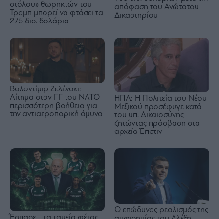
στόλου» θωρηκτών του
απόφαση του Ανώτατου
Τραμπ μπορεί να φτάσει τα
Δικαστηρίου
275 δισ. δολάρια
Βολοντίμιρ Ζελένσκι:
Αίτημα στον ΓΓ του ΝΑΤΟ
ΗΠΑ: Η Πολιτεία του Νέου
περισσότερη βοήθεια για
Μεξικού προσέφυγε κατά
την αντιαεροπορική άμυνα
του υπ. Δικαιοσύνης
ζητώντας πρόσβαση στα
αρχεία Έπστιν
Ο επώδυνος ρεαλισμός της
Έσπασε… τα ταμεία φέτος
αμφισημίας του Αλέξη