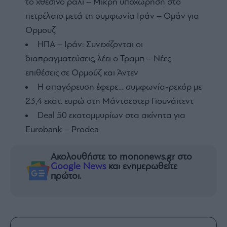
το χθεσινό ράλι – Mικρή υποχώρηση στο
πετρέλαιο μετά τη συμφωνία Ιράν – Ομάν για
Ορμουζ
ΗΠΑ – Ιράν: Συνεχίζονται οι
διαπραγματεύσεις, λέει ο Τραμπ – Νέες
επιθέσεις σε Ορμούζ και Άντεν
Η απαγόρευση έφερε… συμφωνία-ρεκόρ με
23,4 εκατ. ευρώ στη Μάντσεστερ Γιουνάιτεντ
Deal 50 εκατομμυρίων στα ακίνητα για
Eurobank – Prodea
Ακολουθήστε το mononews.gr στο
Google News
και ενημερωθείτε
πρώτοι.