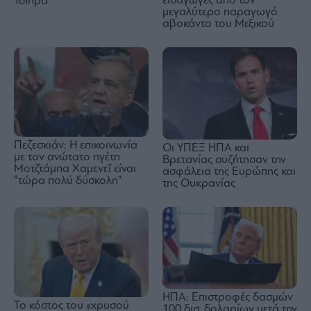
εισαγωγές από τον
Τσίπρα
μεγαλύτερο παραγωγό
αβοκάντο του Μεξικού
Πεζεσκιάν: Η επικοινωνία
Οι ΥΠΕΞ ΗΠΑ και
με τον ανώτατο ηγέτη
Βρετανίας συζήτησαν την
Μοτζτάμπα Χαμενεΐ είναι
ασφάλεια της Ευρώπης και
“τώρα πολύ δύσκολη”
της Ουκρανίας
ΗΠΑ: Επιστροφές δασμών
Το κόστος του «χρυσού
100 δισ. δολαρίων μετά την