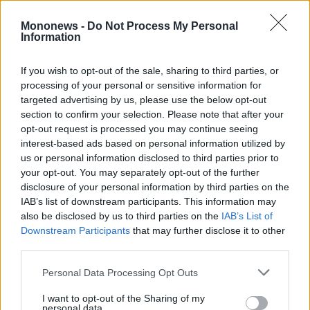
50,4% δηλώνουν ότι αρκεί.
Οι κινήσεις Τραμπ
Mononews -
Do Not Process My Personal
Information
Ως προς την πρόθεση των ΗΠΑ να
If you wish to opt-out of the sale, sharing to third parties, or
αποκτήσουν την Γροιλανδία το 76,9% των
processing of your personal or sensitive information for
ερωτηθέντων πιστεύουν ότι αποδυναμώνει
targeted advertising by us, please use the below opt-out
και μάλλον αποδυναμώνει την ασφάλεια των
section to confirm your selection. Please note that after your
opt-out request is processed you may continue seeing
Ευρωπαϊκών χωρών σε αντίθεση με το 13,7%
interest-based ads based on personal information utilized by
που πιστεύουν ότι την ενισχύει και μάλλον την
us or personal information disclosed to third parties prior to
ενισχύει.
your opt-out. You may separately opt-out of the further
disclosure of your personal information by third parties on the
Τέλος, στο ερώτημα αν η Ελλάδα έπρεπε να
IAB’s list of downstream participants. This information may
συμμετάσχει στο Συμβούλιο Ειρήνης του
also be disclosed by us to third parties on the
IAB’s List of
Τράμπ το 54,2% των ερωτηθέντων απαντούν
Downstream Participants
that may further disclose it to other
third parties.
όχι και μάλλον όχι ενώ το 32% απαντούν ναι
και μάλλον ναι.
Personal Data Processing Opt Outs
I want to opt-out of the Sharing of my
personal data.